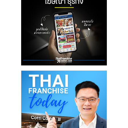
ลงทุน
น้อย
คืน
ทุน
ไว,
ที่
ปรึกษา
การ