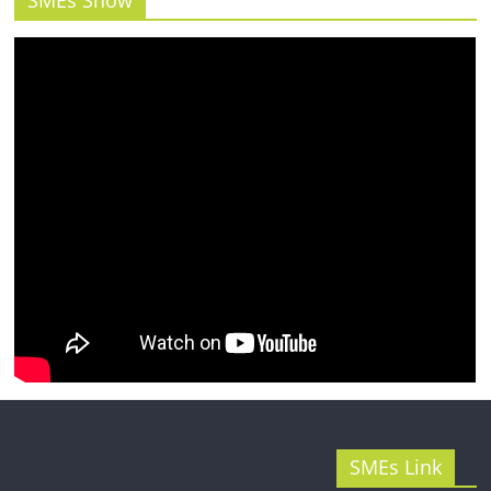
SMEs Show
รน
ไชส์"
SMEs Link