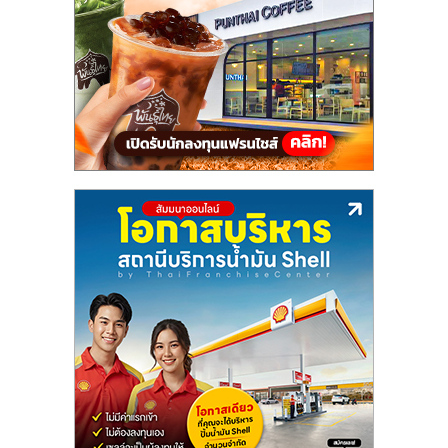
แฟ
รน
ไชส์,
รวม
แฟ
รน
ไชส์
ขาย