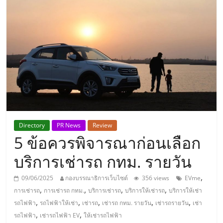
แห่ง
ประเทศไทย,
ThaiSMEsCenter,
รวม
ธุรกิจ
Directory
PR News
Review
5 ข้อควรพิจารณาก่อนเลือก
เอ
บริการเช่ารถ กทม. รายวัน
ส
,
09/06/2025
กองบรรณาธิการเว็บไซต์
356 views
EVme
,
,
,
,
การเช่ารถ
การเช่ารถ กทม.
บริการเช่ารถ
บริการให้เช่ารถ
บริการให้เช่า
เอ็
,
,
,
,
,
รถไฟฟ้า
รถไฟฟ้าให้เช่า
เช่ารถ
เช่ารถ กทม. รายวัน
เช่ารถรายวัน
เช่า
,
,
รถไฟฟ้า
เช่ารถไฟฟ้า EV
ให้เช่ารถไฟฟ้า