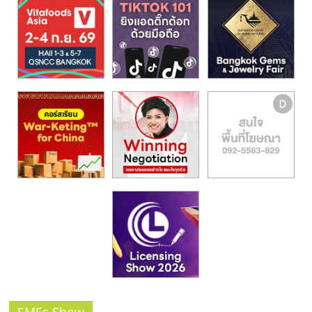
รน
ไชส์,
ศูนย์
รวม
แฟ
รน
ไชส์
พร้อม
ทำเล
สำหรับ
เปิด
ร้าน
ปรึกษา
ฟรี,
บริการ
พัฒนา
ระบบ
แฟ