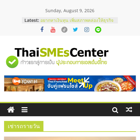
Skip
Sunday, August 9, 2026
to
content
Latest:
อยากหาเงินทุน เพิ่มสภาพคล่องให้ธุรกิจ
เริ่มยังไงให้ผ่านฉลุย
สัมมนาออนไลน์ โอกาสบริหารสถานี
บริการน้ำมัน Shell
สัมมนาลงทุน แฟรนไชส์ยอนนี่
ThaiFranchise Meet Up จับคู่แฟรน
"ศูนย์
ไชส์ ครั้งที่ 8
ร้านเครื่องเสียงคุณภาพสูง พร้อม
โซลูชันระบบภาพและเสียง
รวม
บริษัท Cybersecurity ในไทยที่ไหนดี?
วิธีเลือกผู้ให้บริการให้คุ้มค่าและตอบ
โจทย์ธุรกิจ
ข้อมูล
ธุรกิจ
SME
เช่ารถรายวัน