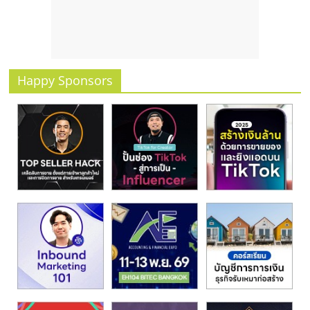
รน
ไชส์
ขาย
หน้า
บ้าน
Happy Sponsors
ลงทุน
น้อย
คืน
ทุน
ไว,
ที่
ปรึกษา
การ
ลงทุน
และ
ขยาย
สา
ขา
แฟ