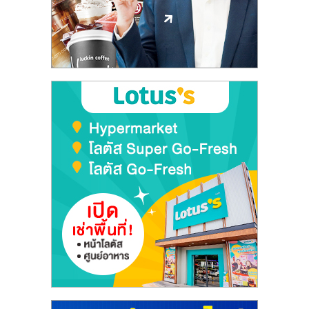
ลงทุน
และ
ขยาย
สา
ขา
แฟ
รน
ไชส์,