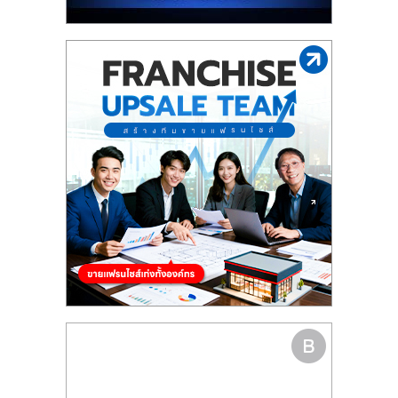
รน
ไชส์"
"ศูนย์
รวม
ข้อมูล
ธุรกิจ
SME
แห่ง
ประเทศไทย,
ThaiSMEsCenter,
รวม
ธุรกิจ
เอ
ส
เอ็
มอี