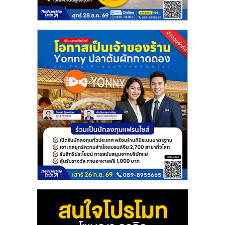
แฟ
รน
ไชส์
แฟ
รน
ไชส์
ขาย
หน้า
บ้าน