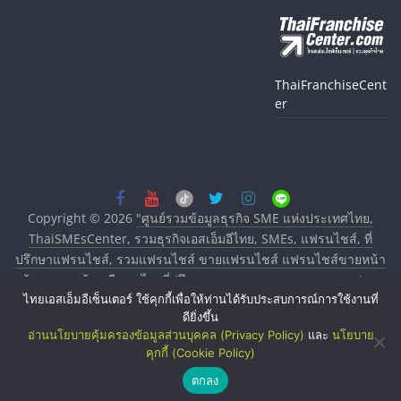
ThaiFranchiseCent
er
Copyright © 2026
"ศูนย์รวมข้อมูลธุรกิจ SME แห่งประเทศไทย,
ThaiSMEsCenter, รวมธุรกิจเอสเอ็มอีไทย, SMEs, แฟรนไชส์, ที่
ปรึกษาแฟรนไชส์, รวมแฟรนไชส์ ขายแฟรนไชส์ แฟรนไชส์ขายหน้า
บ้าน ลงทุนน้อย คืนทุนไว, ที่ปรึกษาการลงทุนและขยายสาขาแฟรน
ไทยเอสเอ็มอีเซ็นเตอร์ ใช้คุกกี้เพื่อให้ท่านได้รับประสบการณ์การใช้งานที่
ไชส์, ศูนย์รวมแฟรนไชส์ พร้อมทำเลสำหรับเปิดร้าน ปรึกษาฟรี,
ดียิ่งขึ้น
บริการพัฒนาระบบแฟรนไชส์"
. All rights reserved.
อ่านนโยบายคุ้มครองข้อมูลส่วนบุคคล (Privacy Policy)
และ
นโยบาย
คุกกี้ (Cookie Policy)
ตกลง