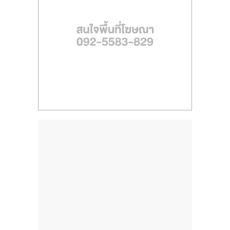
ไทย,
SMEs,
แฟ
รน
ไชส์,
ที่
ปรึกษา
แฟ
รน
ไชส์,
รวม
แฟ
รน
ไชส์
ขาย
แฟ
รน
ไชส์
แฟ