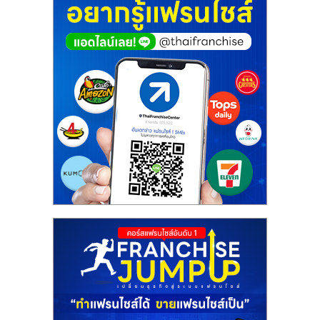
ศูนย์
รวม
แฟ
รน
ไชส์
พร้อม
ทำเล
สำหรับ