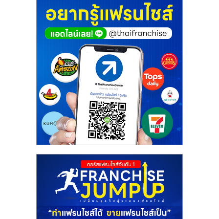
ศูนย์
รวม
แฟ
รน
ไชส์
พร้อม
ทำเล
สำหรับ