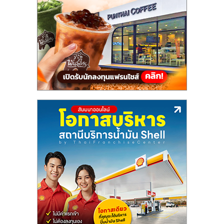
แฟ
รน
ไชส์,
รวม
แฟ
รน
ไชส์
ขาย