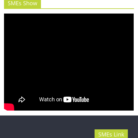
รน
SMEs Show
ไชส์"
SMEs Link