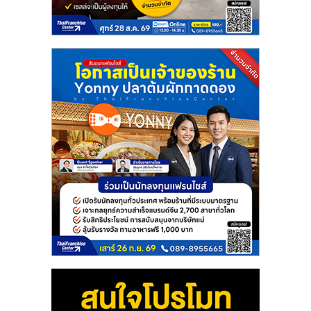
แฟ
รน
ไชส์
แฟ
รน
ไชส์
ขาย
หน้า
บ้าน