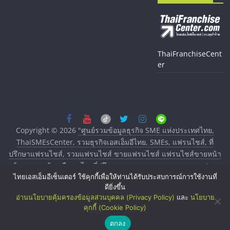
ThaiFranchiseCent
er
Copyright © 2026
"ศูนย์รวมข้อมูลธุรกิจ SME แห่งประเทศไทย,
ThaiSMEsCenter, รวมธุรกิจเอสเอ็มอีไทย, SMEs, แฟรนไชส์, ที่
ปรึกษาแฟรนไชส์, รวมแฟรนไชส์ ขายแฟรนไชส์ แฟรนไชส์ขายหน้า
บ้าน ลงทุนน้อย คืนทุนไว, ที่ปรึกษาการลงทุนและขยายสาขาแฟรน
ไทยเอสเอ็มอีเซ็นเตอร์ ใช้คุกกี้เพื่อให้ท่านได้รับประสบการณ์การใช้งานที่
ไชส์, ศูนย์รวมแฟรนไชส์ พร้อมทำเลสำหรับเปิดร้าน ปรึกษาฟรี,
ดียิ่งขึ้น
บริการพัฒนาระบบแฟรนไชส์"
. All rights reserved.
อ่านนโยบายคุ้มครองข้อมูลส่วนบุคคล (Privacy Policy)
และ
นโยบาย
คุกกี้ (Cookie Policy)
ตกลง