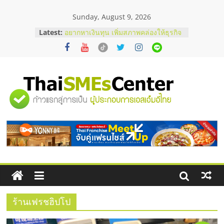
Skip
Sunday, August 9, 2026
to
content
บริษัท Cybersecurity ในไทยที่ไหนดี?
Latest:
วิธีเลือกผู้ให้บริการให้คุ้มค่าและตอบ
โจทย์ธุรกิจ
อยากหาเงินทุน เพิ่มสภาพคล่องให้ธุรกิจ
เริ่มยังไงให้ผ่านฉลุย
สัมมนาออนไลน์ โอกาสบริหารสถานี
"ศูนย์
บริการน้ำมัน Shell
สัมมนาลงทุน แฟรนไชส์ยอนนี่
ThaiFranchise Meet Up จับคู่แฟรน
รวม
ไชส์ ครั้งที่ 8
ร้านเครื่องเสียงคุณภาพสูง พร้อม
โซลูชันระบบภาพและเสียง
ข้อมูล
ธุรกิจ
SME
ร้านเฟรชฮิปโป