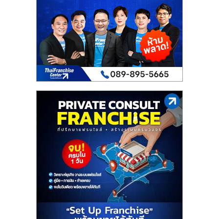
เปิด
ร้าน
ปรึกษา
ฟรี,
บริการ
พัฒนา
ระบบ
แฟ