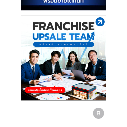
รน
ไชส์"
"ศูนย์
รวม
ข้อมูล
ธุรกิจ
SME
แห่ง
ประเทศไทย,
ThaiSMEsCenter,
รวม
ธุรกิจ
เอ
ส
เอ็
มอี