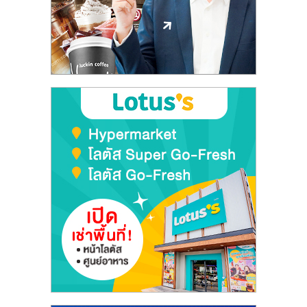
ลงทุน
และ
ขยาย
สา
ขา
แฟ
รน
ไชส์,