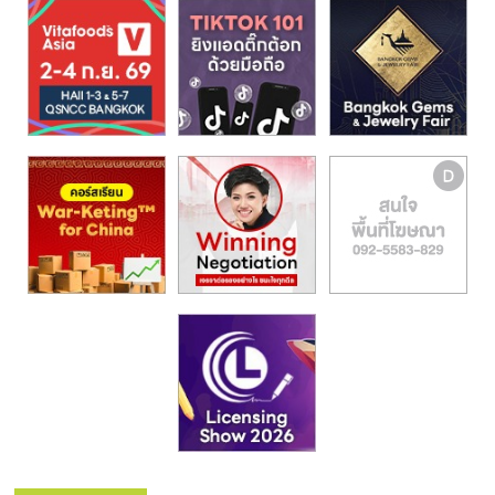
รน
ไชส์,
ศูนย์
รวม
แฟ
รน
ไชส์
พร้อม
ทำเล
สำหรับ
เปิด
ร้าน
ปรึกษา
ฟรี,
บริการ
พัฒนา
ระบบ
แฟ