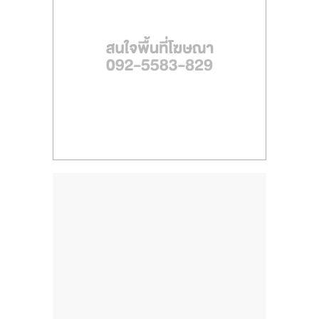
ไทย,
SMEs,
แฟ
รน
ไชส์,
ที่
ปรึกษา
แฟ
รน
ไชส์,
รวม
แฟ
รน
ไชส์
ขาย
แฟ
รน
ไชส์
แฟ