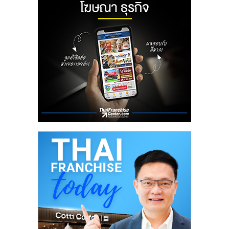
ลงทุน
น้อย
คืน
ทุน
ไว,
ที่
ปรึกษา
การ