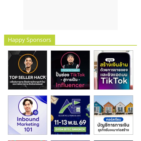
รน
ไชส์
ขาย
หน้า
บ้าน
Happy Sponsors
ลงทุน
น้อย
คืน
ทุน
ไว,
ที่
ปรึกษา
การ
ลงทุน
และ
ขยาย
สา
ขา
แฟ