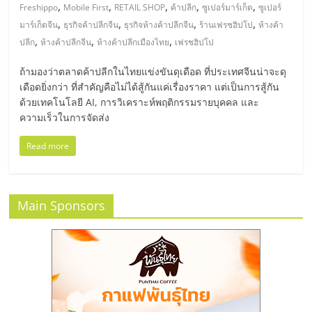
มอี
,
,
,
,
,
Freshippo
Mobile First
RETAIL SHOP
ค้าปลีก
ซูเปอร์มาร์เก็ต
ซูเปอร์
,
,
,
,
มาร์เก็ตจีน
ธุรกิจค้าปลีกจีน
ธุรกิจห้างค้าปลีกจีน
ร้านเฟรชฮิปโป
ห้างค้า
ไทย,
,
,
,
ปลีก
ห้างค้าปลีกจีน
ห้างค้าปลีกเมืองไทย
เฟรชฮิปโป
ถ้ามองว่าตลาดค้าปลีกในไทยแข่งขันดุเดือด ที่ประเทศจีนน่าจะดุ
SMEs,
เดือดยิ่งกว่า ที่สำคัญคือไม่ได้สู้กันแค่เรื่องราคา แต่เป็นการสู้กัน
ด้วยเทคโนโลยี AI, การวิเคราะห์พฤติกรรมรายบุคคล และ
แฟ
ความเร็วในการจัดส่ง
Read more
รน
ไชส์,
Main Sponsors
ที่
ปรึกษา