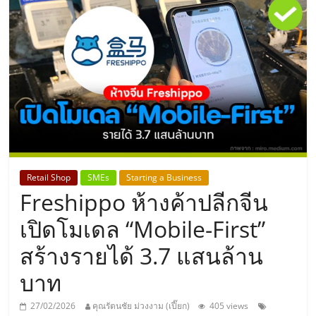
แห่ง
ประเทศไทย,
ThaiSMEsCenter,
รวม
ธุรกิจ
Retail Shop
SMEs
Starting a Business
Freshippo ห้างค้าปลีกจีน
เอ
เปิดโมเดล “Mobile-First”
ส
สร้างรายได้ 3.7 แสนล้าน
บาท
เอ็
27/02/2026
คุณรัตนชัย ม่วงงาม (เปี๊ยก)
405 views