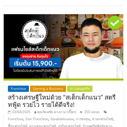
แฟ
รน
ไชส์,
รวม
แฟ
รน
Franchise
Starting a Business
ดาวเด่นธุรกิจ
ไชส์
สร้างเศรษฐีใหม่ด้วย “สเต็กเด็กแนว” สตรี
ทฟู้ด รวยไว รายได้ดีจริง!
ขาย
03/04/2025
คุณรัตนชัย ม่วงงาม (เปี๊ยก)
350 views
,
,
,
,
,
Franchise
Star Franchise
Steakdeknaew
การลงทุน
ขายแฟรนไชส์
,
,
,
,
ซื้อแฟรนไชส์
ดาวเด่นแฟรนไชส์
ธุรกิจแฟรนไชส์
ร้านสตรีทฟู้ดริมทาง