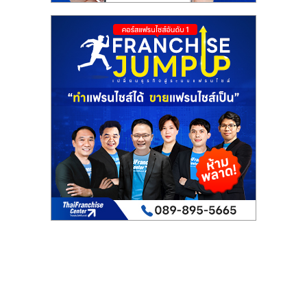
ไทย,
SMEs,
แฟ
รน
ไชส์,
ที่
ปรึกษา
แฟ
รน
ไชส์,
รวม
แฟ
รน
ไชส์
ขาย
แฟ
รน
ไชส์
แฟ