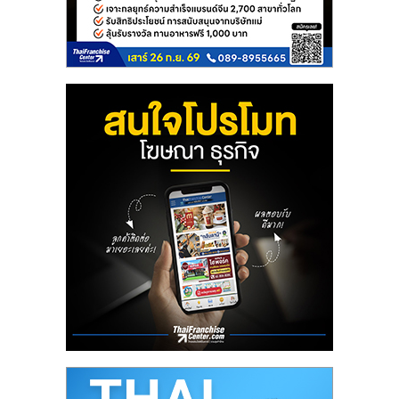
ศูนย์
รวม
แฟ
รน
ไชส์
พร้อม
ทำเล
สำหรับ