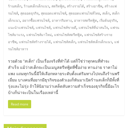
แฟ
,
,
,
,
,
ร้านสเต็ก
ร้านสเต็กเด็กแนว
สตรีทฟู้ด
สร้างรายได้
สร้างอาชีพ
สร้างแฟ
รน
,
,
,
,
,
รนไชส์
สุดยอดธุรกิจ
สุดยอดแฟรนไชส์
สุดยอดแฟรนไชส์ไทย
สเต็ก
สเต็ก
,
,
,
,
,
เด็กแนว
อยากซื้อแฟรนไชส์
อาหารริมทาง
อาหารสตรีทฟู้ด
เริ่มต้นธุรกิจ
ไชส์
,
,
,
,
แนะนำแฟรนไชส์
แฟรนไชส์
แฟรนไชส์ขายดี
แฟรนไชส์ที่น่าสนใจ
แฟรน
,
,
,
ไชส์มาแรง
แฟรนไชส์มาใหม่
แฟรนไชส์สตรีทฟู้ด
แฟรนไชส์สร้างราย
,
,
,
,
แฟ
อาชีพ
แฟรนไชส์สร้างรายได้
แฟรนไชส์สเต็ก
แฟรนไชส์สเต็กเด็กแนว
แฟ
รนไชส์อาหาร
รน
รวยด้วย “สเต็ก” เป็นเรื่องจริงที่ทำได้ แต่ก็ใช่ว่าทุกคนที่ทำจะ
สำเร็จ แม้ว่าสเต็กจะเป็นเมนูสตรีทฟู้ดที่ซื้อง่าย ทานง่าย ราคาไม่
ไชส์
แพง แถมทุกวันนี้มีให้เลือกหลายระดับตั้งแต่ริมทางไปจนถึงร้านพรี
เมี่ยม บางคนที่อยากมีธุรกิจของตัวเองก็หันมาเปิดร้านสเต็กก็มีทั้งที่
รุ่งและไม่รุ่ง ถ้าให้นิยามว่าเคล็ดลับความสำเร็จของธุรกิจนี้มีอะไร
ขาย
บ้างก็น่าจะเป็นในเรื่องเหล่านี้
Read more
หน้า
บ้าน