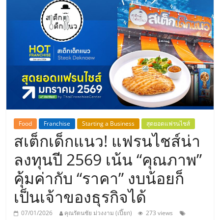
แห่ง
ประเทศไทย,
ThaiSMEsCenter,
รวม
ธุรกิจ
Food
Franchise
Starting a Business
สุดยอดแฟรนไชส์
สเต็กเด็กแนว! แฟรนไชส์น่า
เอ
ลงทุนปี 2569 เน้น “คุณภาพ”
ส
คุ้มค่ากับ “ราคา” งบน้อยก็
เป็นเจ้าของธุรกิจได้
เอ็
07/01/2026
คุณรัตนชัย ม่วงงาม (เปี๊ยก)
273 views