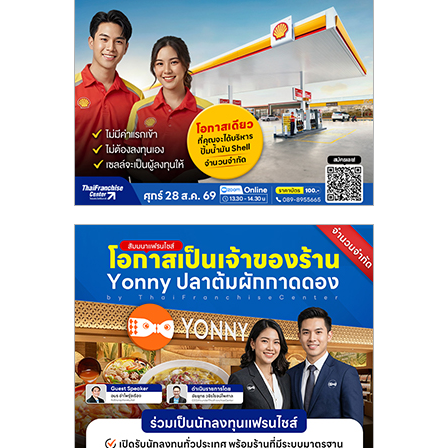
ลงทุน
และ
ขยาย
สา
ขา
แฟ
รน
ไชส์,