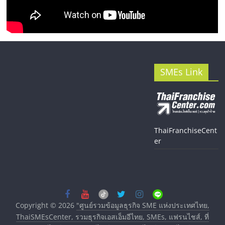
SMEs Link
ThaiFranchiseCent
er
Copyright © 2026
"ศูนย์รวมข้อมูลธุรกิจ SME แห่งประเทศไทย,
ThaiSMEsCenter, รวมธุรกิจเอสเอ็มอีไทย, SMEs, แฟรนไชส์, ที่