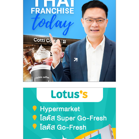
เปิด
ร้าน
ปรึกษา
ฟรี,
บริการ
พัฒนา
ระบบ
แฟ