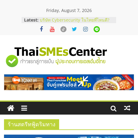
Skip
Friday, August 7, 2026
to
content
Latest:
บริษัท Cybersecurity ในไทยที่ไหนดี?
วิธีเลือกผู้ให้บริการให้คุ้มค่าและตอบ
โจทย์ธุรกิจ
อยากหาเงินทุน เพิ่มสภาพคล่องให้ธุรกิจ
เริ่มยังไงให้ผ่านฉลุย
สัมมนาออนไลน์ โอกาสบริหารสถานี
"ศูนย์
บริการน้ำมัน Shell
สัมมนาลงทุน แฟรนไชส์ยอนนี่
ThaiFranchise Meet Up จับคู่แฟรน
รวม
ไชส์ ครั้งที่ 8
ร้านเครื่องเสียงคุณภาพสูง พร้อม
โซลูชันระบบภาพและเสียง
ข้อมูล
ธุรกิจ
SME
ร้านสตรีทฟู้ดริมทาง