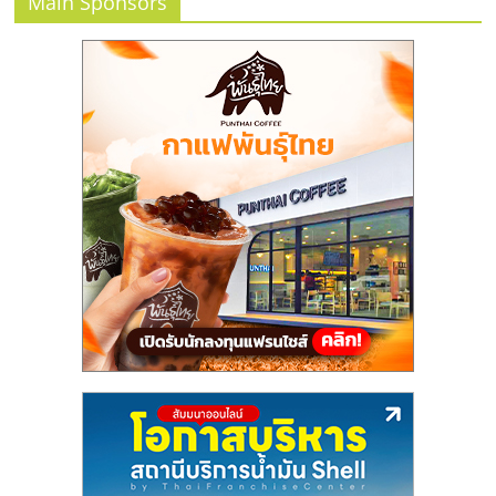
Main Sponsors
ลงทุน
น้อย
คืน
ทุน
ไว,
ที่
ปรึกษา
การ