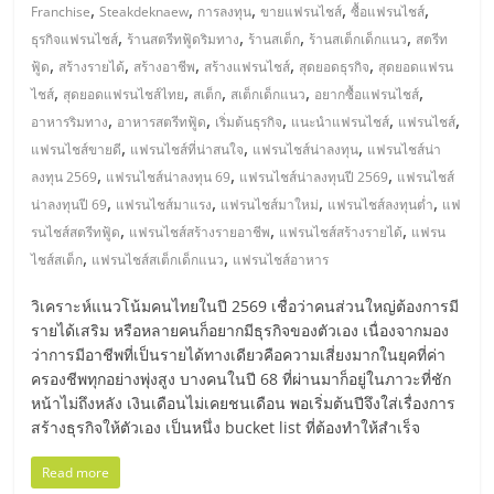
มอี
,
,
,
,
,
Franchise
Steakdeknaew
การลงทุน
ขายแฟรนไชส์
ซื้อแฟรนไชส์
,
,
,
,
ธุรกิจแฟรนไชส์
ร้านสตรีทฟู้ดริมทาง
ร้านสเต็ก
ร้านสเต็กเด็กแนว
สตรีท
ไทย,
,
,
,
,
,
ฟู้ด
สร้างรายได้
สร้างอาชีพ
สร้างแฟรนไชส์
สุดยอดธุรกิจ
สุดยอดแฟรน
,
,
,
,
,
ไชส์
สุดยอดแฟรนไชส์ไทย
สเต็ก
สเต็กเด็กแนว
อยากซื้อแฟรนไชส์
SMEs,
,
,
,
,
,
อาหารริมทาง
อาหารสตรีทฟู้ด
เริ่มต้นธุรกิจ
แนะนำแฟรนไชส์
แฟรนไชส์
,
,
,
แฟรนไชส์ขายดี
แฟรนไชส์ที่น่าสนใจ
แฟรนไชส์น่าลงทุน
แฟรนไชส์น่า
,
,
,
ลงทุน 2569
แฟรนไชส์น่าลงทุน 69
แฟรนไชส์น่าลงทุนปี 2569
แฟรนไชส์
แฟ
,
,
,
,
น่าลงทุนปี 69
แฟรนไชส์มาแรง
แฟรนไชส์มาใหม่
แฟรนไชส์ลงทุนต่ำ
แฟ
,
,
,
รนไชส์สตรีทฟู้ด
แฟรนไชส์สร้างรายอาชีพ
แฟรนไชส์สร้างรายได้
แฟรน
รน
,
,
ไชส์สเต็ก
แฟรนไชส์สเต็กเด็กแนว
แฟรนไชส์อาหาร
ไชส์,
วิเคราะห์แนวโน้มคนไทยในปี 2569 เชื่อว่าคนส่วนใหญ่ต้องการมี
รายได้เสริม หรือหลายคนก็อยากมีธุรกิจของตัวเอง เนื่องจากมอง
ว่าการมีอาชีพที่เป็นรายได้ทางเดียวคือความเสี่ยงมากในยุคที่ค่า
ที่
ครองชีพทุกอย่างพุ่งสูง บางคนในปี 68 ที่ผ่านมาก็อยู่ในภาวะที่ชัก
หน้าไม่ถึงหลัง เงินเดือนไม่เคยชนเดือน พอเริ่มต้นปีจึงใส่เรื่องการ
ปรึกษา
สร้างธุรกิจให้ตัวเอง เป็นหนึ่ง bucket list ที่ต้องทำให้สำเร็จ
Read more