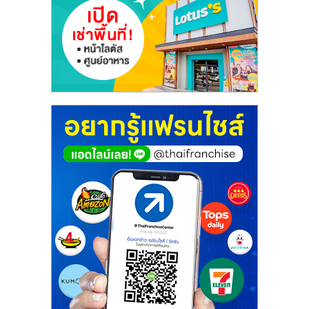
รน
ไชส์"
"ศูนย์
รวม
ข้อมูล
ธุรกิจ
SME
แห่ง
ประเทศไทย,
ThaiSMEsCenter,
รวม
ธุรกิจ
เอ
ส
เอ็
มอี