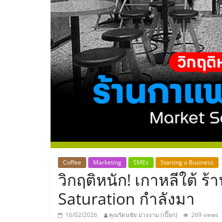
ประเทศไทย,
ThaiSMEsCenter
รวม
ธุรกิจ
เอ
ส
เอ็
Coffee
Marketing
SMEs
Starting a Business
วิกฤติหนัก! เกาหลีใต้ 
มอี
Saturation กำลังมา
16/02/2026
คุณรัตนชัย ม่วงงาม (เปี๊ยก)
269 views