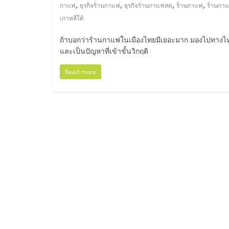
ไทย,
,
,
,
,
กาแฟ
ธุรกิจร้านกาแฟ
ธุรกิจร้านกาแฟสด
ร้านกาแฟ
ร้านกาแ
เกาหลีใต้
SMEs,
ถ้าบอกว่าร้านกาแฟในเมืองไทยมีเยอะมาก มองไปทางไหน
แฟ
และเป็นปัญหาที่เข้าขั้นวิกฤติ
Read more
รน
ไชส์,
ที่
ปรึกษา
แฟ
รน