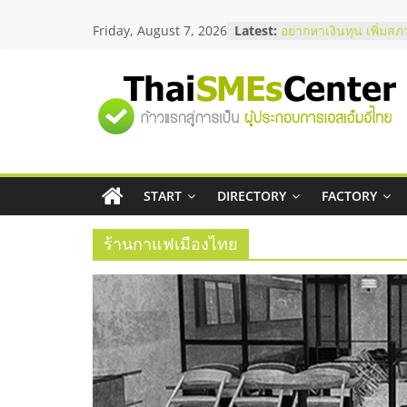
Skip
บริษัท Cybersecurity 
Friday, August 7, 2026
Latest:
to
วิธีเลือกผู้ให้บริการให
โจทย์ธุรกิจ
content
อยากหาเงินทุน เพิ่มสภ
เริ่มยังไงให้ผ่านฉลุย
"ศูนย์
สัมมนาออนไลน์ โอกาส
บริการน้ำมัน Shell
สัมมนาลงทุน แฟรนไชส
รวม
ThaiFranchise Meet U
ไชส์ ครั้งที่ 8
ร้านเครื่องเสียงคุณภาพ
START
DIRECTORY
FACTORY
ข้อมูล
โซลูชันระบบภาพและเ
ร้านกาแฟเมืองไทย
ธุรกิจ
SME
แห่ง