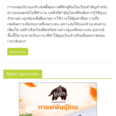
มอี
การลงทุนกับรองเท้าเซฟตี้คุณภาพดีสักคู่ถือเป็นเรื่องสำคัญสำหรับ
ความปลอดภัยในที่ทำงาน แต่สิ่งที่สำคัญไม่แพ้กันคือการรู้วิธีดูแล
ไทย,
รักษาอย่างถูกต้องเพื่อยืดอายุการใช้งานให้คุ้มค่าที่สุด รวมถึง
เทคนิคการเลือกขนาดที่เหมาะสม เพราะต่อให้รองเท้าจะทนทาน
SMEs,
เพียงใด แต่ถ้าเลือกไซส์ผิดหรือขาดการดูแลที่เหมาะสม อุปกรณ์
ชิ้นนี้ก็อาจกลายเป็นภาระที่ทำให้คุณเจ็บเท้าหรือเสื่อมสภาพก่อน
เวลาอันควร
แฟ
Read more
รน
ไชส์,
Main Sponsors
ที่
ปรึกษา