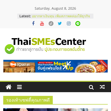
Skip
Saturday, August 8, 2026
to
content
Latest:
อยากหาเงินทุน เพิ่มสภาพคล่องให้ธุรกิจ
เริ่มยังไงให้ผ่านฉลุย
สัมมนาออนไลน์ โอกาสบริหารสถานี
บริการน้ำมัน Shell
สัมมนาลงทุน แฟรนไชส์ยอนนี่
ThaiFranchise Meet Up จับคู่แฟรน
"ศูนย์
ไชส์ ครั้งที่ 8
ร้านเครื่องเสียงคุณภาพสูง พร้อม
โซลูชันระบบภาพและเสียง
รวม
บริษัท Cybersecurity ในไทยที่ไหนดี?
วิธีเลือกผู้ให้บริการให้คุ้มค่าและตอบ
โจทย์ธุรกิจ
ข้อมูล
ธุรกิจ
SME
รองเท้าเซฟตี้คุณภาพดี