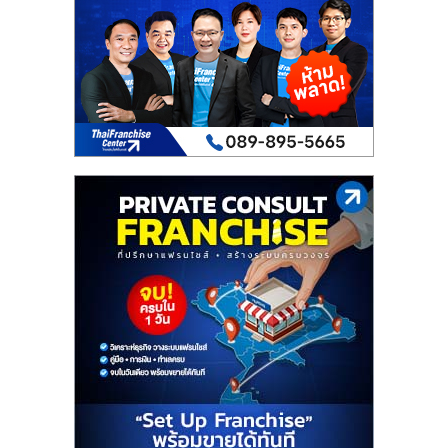
เปิด
ร้าน
ปรึกษา
ฟรี,
บริการ
พัฒนา
ระบบ
แฟ