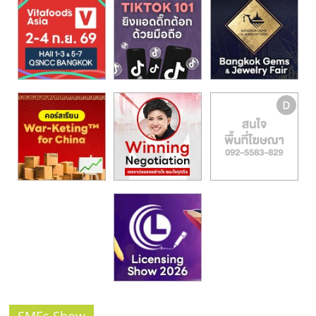
รน
ไชส์,
ศูนย์
รวม
แฟ
รน
ไชส์
พร้อม
ทำเล
สำหรับ
เปิด
ร้าน
ปรึกษา
ฟรี,
บริการ
พัฒนา
ระบบ
แฟ