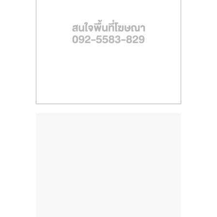
ไทย,
SMEs,
แฟ
รน
ไชส์,
ที่
ปรึกษา
แฟ
รน
ไชส์,
รวม
แฟ
รน
ไชส์
ขาย
แฟ
รน
ไชส์
แฟ