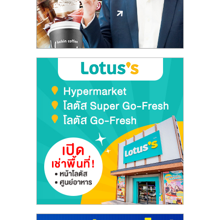
ลงทุน
และ
ขยาย
สา
ขา
แฟ
รน
ไชส์,