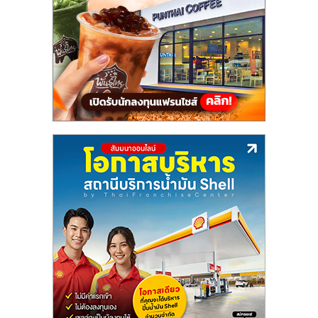
แฟ
รน
ไชส์,
รวม
แฟ
รน
ไชส์
ขาย