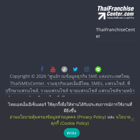
ThaiFranchiseCent
er
Copyright © 2026
"ศูนย์รวมข้อมูลธุรกิจ SME แห่งประเทศไทย,
ThaiSMEsCenter, รวมธุรกิจเอสเอ็มอีไทย, SMEs, แฟรนไชส์, ที่
ปรึกษาแฟรนไชส์, รวมแฟรนไชส์ ขายแฟรนไชส์ แฟรนไชส์ขายหน้า
บ้าน ลงทุนน้อย คืนทุนไว, ที่ปรึกษาการลงทุนและขยายสาขาแฟรน
ไทยเอสเอ็มอีเซ็นเตอร์ ใช้คุกกี้เพื่อให้ท่านได้รับประสบการณ์การใช้งานที่
ไชส์, ศูนย์รวมแฟรนไชส์ พร้อมทำเลสำหรับเปิดร้าน ปรึกษาฟรี,
ดียิ่งขึ้น
บริการพัฒนาระบบแฟรนไชส์"
. All rights reserved.
อ่านนโยบายคุ้มครองข้อมูลส่วนบุคคล (Privacy Policy)
และ
นโยบาย
คุกกี้ (Cookie Policy)
ตกลง