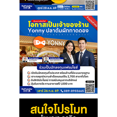
แฟ
รน
ไชส์
แฟ
รน
ไชส์
ขาย
หน้า
บ้าน