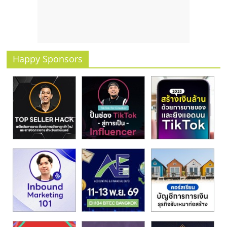
รน
ไชส์
ขาย
หน้า
บ้าน
Happy Sponsors
ลงทุน
น้อย
คืน
ทุน
ไว,
ที่
ปรึกษา
การ
ลงทุน
และ
ขยาย
สา
ขา
แฟ