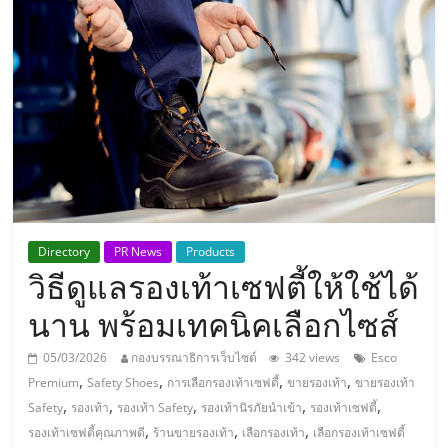
แห่ง
ประเทศไทย,
ThaiSMEsCenter,
รวม
ธุรกิจ
Directory
PR News
Products
วิธีดูแลรองเท้าเซฟตี้ให้ใช้ได้
เอ
นาน พร้อมเทคนิคเลือกไซส์
ส
05/03/2026
กองบรรณาธิการเว็บไซต์
342 views
Esco
,
,
,
,
Premium
Safety Shoes
การเลือกรองเท้าเซฟตี้
ขายรองเท้า
ขายรองเท้า
เอ็
,
,
,
,
,
Safety
รองเท้า
รองเท้า Safety
รองเท้านิรภัยนำเข้า
รองเท้าเซฟตี้
,
,
,
รองเท้าเซฟตี้คุณภาพดี
ร้านขายรองเท้า
เลือกรองเท้า
เลือกรองเท้าเซฟตี้