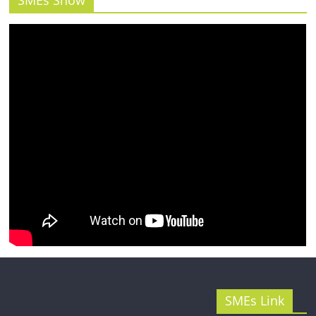
SMEs Show
รน
ไชส์"
SMEs Link