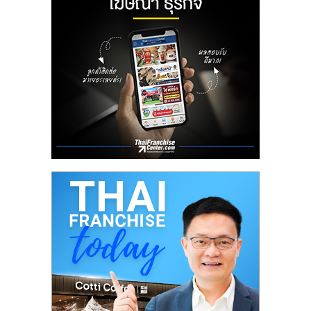
ลงทุน
น้อย
คืน
ทุน
ไว,
ที่
ปรึกษา
การ