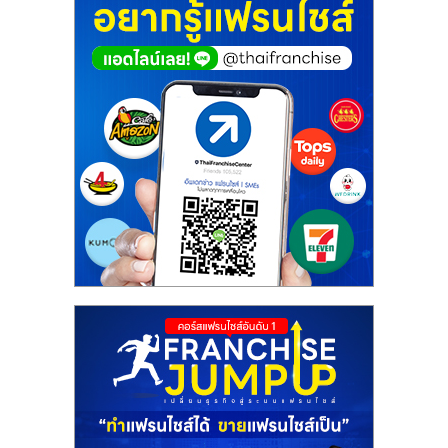
ศูนย์
รวม
แฟ
รน
ไชส์
พร้อม
ทำเล
สำหรับ