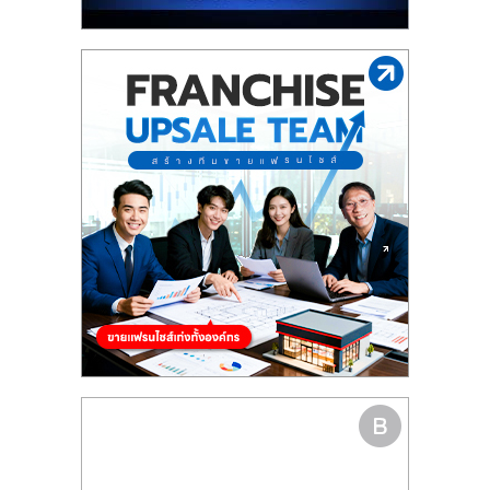
รน
ไชส์"
"ศูนย์
รวม
ข้อมูล
ธุรกิจ
SME
แห่ง
ประเทศไทย,
ThaiSMEsCenter,
รวม
ธุรกิจ
เอ
ส
เอ็
มอี