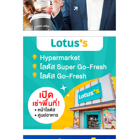
ลงทุน
และ
ขยาย
สา
ขา
แฟ
รน
ไชส์,