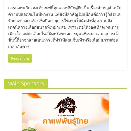
มอี
การลงทุนกับรองเท้าเซฟตี้คุณภาพดีสักคู่ถือเป็นเรื่องสำคัญสำหรับ
ความปลอดภัยในที่ทำงาน แต่สิ่งที่สำคัญไม่แพ้กันคือการรู้วิธีดูแล
ไทย,
รักษาอย่างถูกต้องเพื่อยืดอายุการใช้งานให้คุ้มค่าที่สุด รวมถึง
เทคนิคการเลือกขนาดที่เหมาะสม เพราะต่อให้รองเท้าจะทนทาน
SMEs,
เพียงใด แต่ถ้าเลือกไซส์ผิดหรือขาดการดูแลที่เหมาะสม อุปกรณ์
ชิ้นนี้ก็อาจกลายเป็นภาระที่ทำให้คุณเจ็บเท้าหรือเสื่อมสภาพก่อน
เวลาอันควร
แฟ
Read more
รน
ไชส์,
Main Sponsors
ที่
ปรึกษา