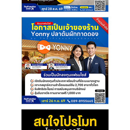
แฟ
รน
ไชส์
แฟ
รน
ไชส์
ขาย
หน้า
บ้าน