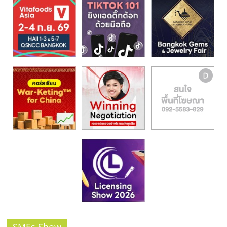
รน
ไชส์,
ศูนย์
รวม
แฟ
รน
ไชส์
พร้อม
ทำเล
สำหรับ
เปิด
ร้าน
ปรึกษา
ฟรี,
บริการ
พัฒนา
ระบบ
แฟ