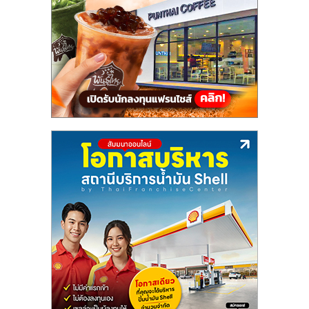
แฟ
รน
ไชส์,
รวม
แฟ
รน
ไชส์
ขาย