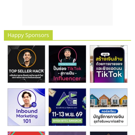
รน
ไชส์
ขาย
หน้า
บ้าน
Happy Sponsors
ลงทุน
น้อย
คืน
ทุน
ไว,
ที่
ปรึกษา
การ
ลงทุน
และ
ขยาย
สา
ขา
แฟ