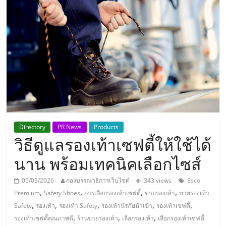
แห่ง
ประเทศไทย,
ThaiSMEsCenter,
รวม
ธุรกิจ
Directory
PR News
Products
วิธีดูแลรองเท้าเซฟตี้ให้ใช้ได้
เอ
นาน พร้อมเทคนิคเลือกไซส์
ส
05/03/2026
กองบรรณาธิการเว็บไซต์
343 views
Esco
,
,
,
,
Premium
Safety Shoes
การเลือกรองเท้าเซฟตี้
ขายรองเท้า
ขายรองเท้า
เอ็
,
,
,
,
,
Safety
รองเท้า
รองเท้า Safety
รองเท้านิรภัยนำเข้า
รองเท้าเซฟตี้
,
,
,
รองเท้าเซฟตี้คุณภาพดี
ร้านขายรองเท้า
เลือกรองเท้า
เลือกรองเท้าเซฟตี้