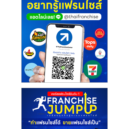
ศูนย์
รวม
แฟ
รน
ไชส์
พร้อม
ทำเล
สำหรับ