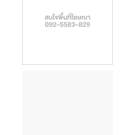
ไทย,
SMEs,
แฟ
รน
ไชส์,
ที่
ปรึกษา
แฟ
รน
ไชส์,
รวม
แฟ
รน
ไชส์
ขาย
แฟ
รน
ไชส์
แฟ