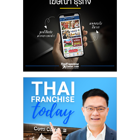
ลงทุน
น้อย
คืน
ทุน
ไว,
ที่
ปรึกษา
การ