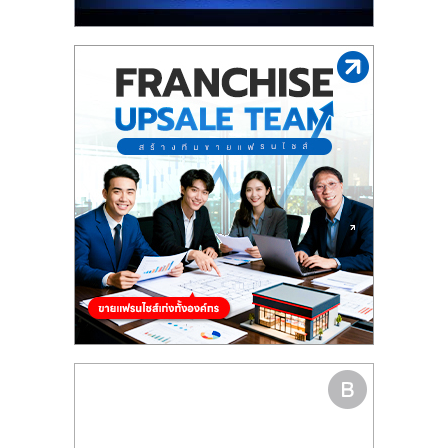
รน
ไชส์"
"ศูนย์
รวม
ข้อมูล
ธุรกิจ
SME
แห่ง
ประเทศไทย,
ThaiSMEsCenter,
รวม
ธุรกิจ
เอ
ส
เอ็
มอี