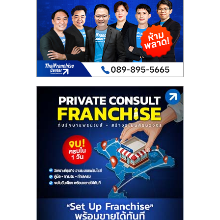
เปิด
ร้าน
ปรึกษา
ฟรี,
บริการ
พัฒนา
ระบบ
แฟ