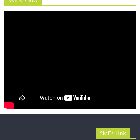
SMEs Show
รน
ไชส์"
SMEs Link