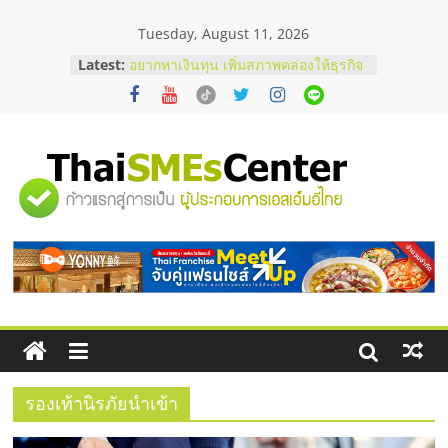
Skip
Tuesday, August 11, 2026
to
content
Latest:
อยากหาเงินทุน เพิ่มสภาพคล่องให้ธุรกิจ
เริ่มยังไงให้ผ่านฉลุย
สัมมนาออนไลน์ โอกาสบริหารสถานี
บริการน้ำมัน Shell
คู่มือผู้ซื้อ เลือกเว็บปั้มไลค์อย่างไรให้
เหมาะกับเป้าหมายของธุรกิจ
"ศูนย์
เว็บปั้มวิวช่วยธุรกิจออนไลน์ได้จริงหรือ
วิเคราะห์ข้อดีและข้อควรพิจารณา
FAQ รวมคำถามยอดฮิตเกี่ยวกับการ
รวม
ปั้มฟอลติ๊กตอกที่เจ้าของธุรกิจควรรู้
ข้อมูล
ธุรกิจ
SME
รองเท้านิรภัยนำเข้า