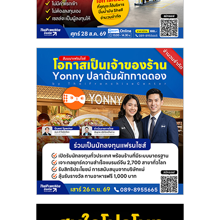
แฟ
รน
ไชส์
แฟ
รน
ไชส์
ขาย
หน้า
บ้าน