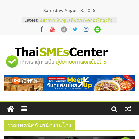
Skip
Saturday, August 8, 2026
to
บริษัท Cybersecurity ในไทยที่ไหนดี?
content
Latest:
วิธีเลือกผู้ให้บริการให้คุ้มค่าและตอบ
โจทย์ธุรกิจ
อยากหาเงินทุน เพิ่มสภาพคล่องให้ธุรกิจ
เริ่มยังไงให้ผ่านฉลุย
สัมมนาออนไลน์ โอกาสบริหารสถานี
บริการน้ำมัน Shell
"ศูนย์
สัมมนาลงทุน แฟรนไชส์ยอนนี่
ThaiFranchise Meet Up จับคู่แฟรน
รวม
ไชส์ ครั้งที่ 8
ร้านเครื่องเสียงคุณภาพสูง พร้อม
โซลูชันระบบภาพและเสียง
ข้อมูล
ธุรกิจ
SME
รวมเทคนิคกันพนักงานโกง