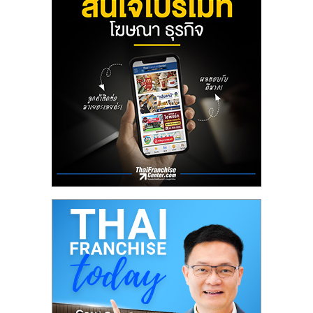
ลงทุน
น้อย
คืน
ทุน
ไว,
ที่
ปรึกษา
การ