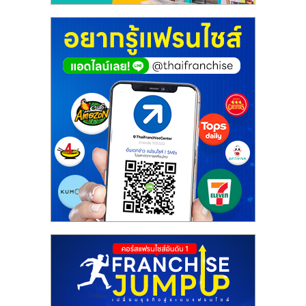
ศูนย์
รวม
แฟ
รน
ไชส์
พร้อม
ทำเล
สำหรับ