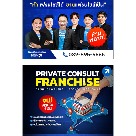
เปิด
ร้าน
ปรึกษา
ฟรี,
บริการ
พัฒนา
ระบบ
แฟ