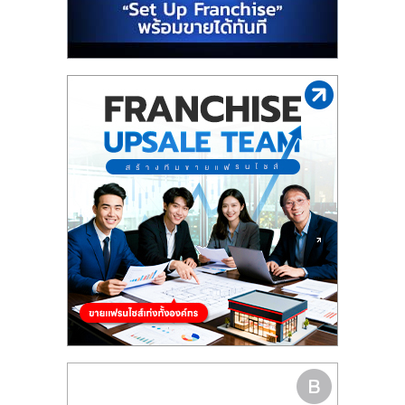
รน
ไชส์"
"ศูนย์
รวม
ข้อมูล
ธุรกิจ
SME
แห่ง
ประเทศไทย,
ThaiSMEsCenter,
รวม
ธุรกิจ
เอ
ส
เอ็
มอี