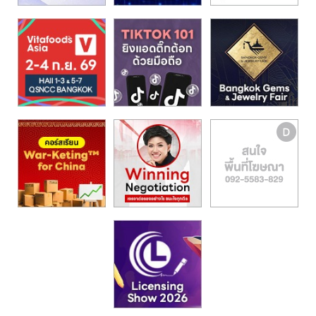
รน
ไชส์,
ศูนย์
รวม
แฟ
รน
ไชส์
พร้อม
ทำเล
สำหรับ
เปิด
ร้าน
ปรึกษา
ฟรี,
บริการ
พัฒนา
ระบบ
แฟ