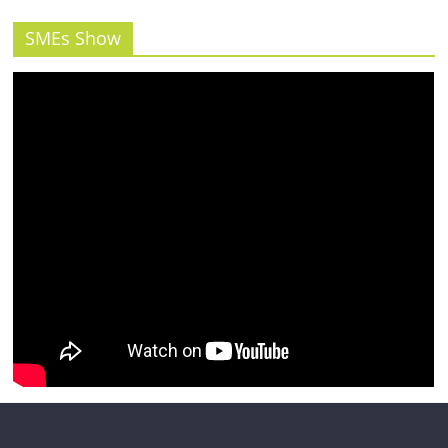
รน
ไชส์"
SMEs Show