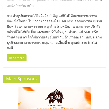
มอี
เทคนิคกันพนักงานโกง
ไทย,
การทำธุรกิจความไว้ใจคือสิ่งสำคัญ แต่ก็ไม่ได้หมายความว่าจะ
ต้องเชื่อใจแบบไม่มีการตรวจสอบใดๆเลย เจ้าของกิจการหลายราย
SMEs,
มีบทเรียนราคาแพงจากการถูกโกงโดยพนักงาน และการทุจริตดัง
กล่าวนี้ไม่ได้เกิดขึ้นเฉพาะกับบริษัทใหญ่ๆ เท่านั้น แต่ SME หรือ
ร้านค้าขนาดเล็กก็มีความเสี่ยงไม่แพ้กัน ถ้าเราลองจำแนกประเภท
แฟ
ธุรกิจออกมาสามารถแบ่งกลุ่มความเสี่ยงที่จะถูกพนักงานโกงได้
ดังนี้
รน
Read more
ไชส์,
Main Sponsors
ที่
ปรึกษา