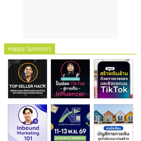
รน
ไชส์
ขาย
หน้า
บ้าน
ลงทุน
น้อย
Happy Sponsors
คืน
ทุน
ไว,
ที่
ปรึกษา
การ
ลงทุน
และ
ขยาย
สา
ขา
แฟ