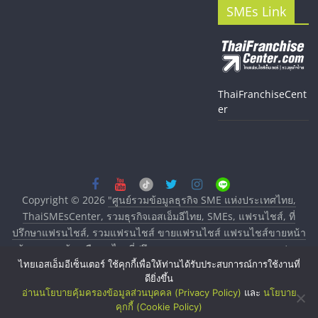
SMEs Link
ThaiFranchiseCent
er
Copyright © 2026
"ศูนย์รวมข้อมูลธุรกิจ SME แห่งประเทศไทย,
ThaiSMEsCenter, รวมธุรกิจเอสเอ็มอีไทย, SMEs, แฟรนไชส์, ที่
ปรึกษาแฟรนไชส์, รวมแฟรนไชส์ ขายแฟรนไชส์ แฟรนไชส์ขายหน้า
บ้าน ลงทุนน้อย คืนทุนไว, ที่ปรึกษาการลงทุนและขยายสาขาแฟรน
ไทยเอสเอ็มอีเซ็นเตอร์ ใช้คุกกี้เพื่อให้ท่านได้รับประสบการณ์การใช้งานที่
ไชส์, ศูนย์รวมแฟรนไชส์ พร้อมทำเลสำหรับเปิดร้าน ปรึกษาฟรี,
ดียิ่งขึ้น
บริการพัฒนาระบบแฟรนไชส์"
. All rights reserved.
อ่านนโยบายคุ้มครองข้อมูลส่วนบุคคล (Privacy Policy)
และ
นโยบาย
คุกกี้ (Cookie Policy)