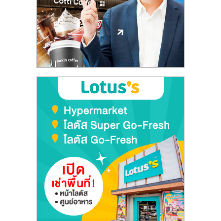
ลงทุน
และ
ขยาย
สา
ขา
แฟ
รน
ไชส์,