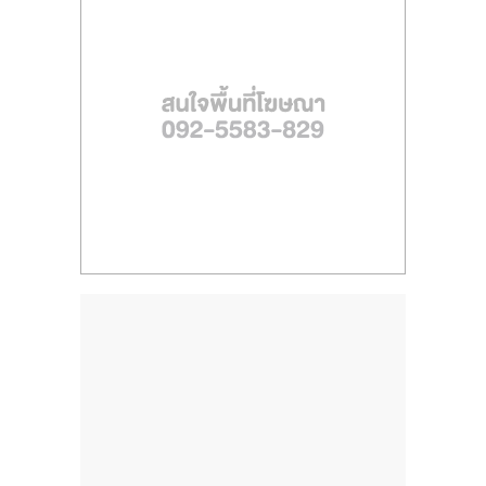
ไทย,
SMEs,
แฟ
รน
ไชส์,
ที่
ปรึกษา
แฟ
รน
ไชส์,
รวม
แฟ
รน
ไชส์
ขาย
แฟ
รน
ไชส์
แฟ