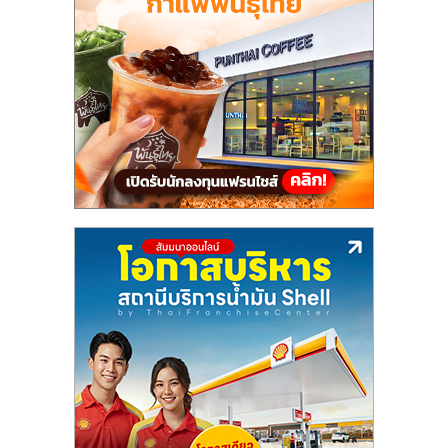
แฟ
รน
ไชส์,
รวม
แฟ
รน
ไชส์
ขาย