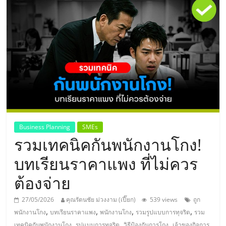
แห่ง
ประเทศไทย,
ThaiSMEsCenter,
รวม
ธุรกิจ
Business Planning
SMEs
รวมเทคนิคกันพนักงานโกง!
เอ
บทเรียนราคาแพง ที่ไม่ควร
ส
ต้องจ่าย
เอ็
27/05/2026
คุณรัตนชัย ม่วงงาม (เปี๊ยก)
539 views
ถูก
,
,
,
,
พนักงานโกง
บทเรียนราคาแพง
พนักงานโกง
รวมรูปแบบการทุจริต
รวม
,
,
,
,
เทคนิคกันพนักงานโกง
รูปแบบการทุจริต
วิธีป้องกันการโกง
เจ้าของกิจการ