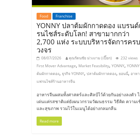
ไชส์,
Food
Franchise
YONNY ปลาต้มผักกาดดอง แบรนด
รวม
รนไชส์ระดับโลก! สาขามากกว่า
2,700 แห่ง ระบบบริหารจัดการคร
แฟ
วงจร
08/07/2026
คุณรัตนชัย ม่วงงาม (เปี๊ยก)
232 views
รน
,
,
,
First Mover Advantage
Market Feasibility
YONNY
YONNY
,
,
,
,
ต้มผักกาดดอง
ธุรกิจ YONNY
ปลาต้มผักกาดดอง
ยอนนี่
อาหา
ไชส์
แฟรนไชส์ร้านอาหารจีน
อาหารจีนผสมทั้งศาสตร์และศิลป์ไว้ด้วยกันอย่างลงตัว ไม
ขาย
เด่นแค่รสชาติแต่ยังผนวกรวมวัฒนธรรม วิธีคิด ความเชื
และสุขภาพ รวมไว้ในเมนูได้อย่างกลมกลืน
แฟ
Read more
รน