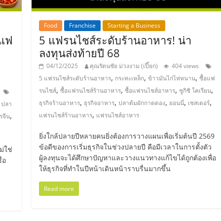
Food
Franchise
Starting a Business
์แฟ
5 แฟรนไชส์ระดับร้านอาหาร! น่า
ลงทุนส่งท้ายปี 68
บ
04/12/2025
คุณรัตนชัย ม่วงงาม (เปี๊ยก)
404 views
,
,
,
5 แฟรนไชส์ระดับร้านอาหาร
กระทะเหล็ก
ข้าวมันไก่ไห่หนาน
ซื้อแฟ
,
,
,
,
รนไชส์
ซื้อแฟรนไชส์ร้านอาหาร
ซื้อแฟรนไชส์อาหาร
ซูกิชิ โคเรียน
,
,
,
,
,
ธุรกิจร้านอาหาร
ธุรกิจอาหาร
ปลาต้มผักกาดดอง
ยอนนี่
เชสเตอร์
 ปลา
,
,
แฟรนไชส์ร้านอาหาร
แฟรนไชส์อาหาร
รจีน
ยิ่งใกล้ปลายปีหลายคนยิ่งต้องการวางแผนเพื่อเริ่มต้นปี 2569
ข้อดีของการเริ่มธุรกิจในช่วงปลายปี คือมีเวลาในการตั้งตัว
่ใช่
ผู้ลงทุนจะได้ศึกษาปัญหาและวางแนวทางแก้ไขได้ถูกต้องเพื่อ
่อ
ให้ธุรกิจที่ทำในปีหน้าเดินหน้าราบรื่นมากขึ้น
Read more