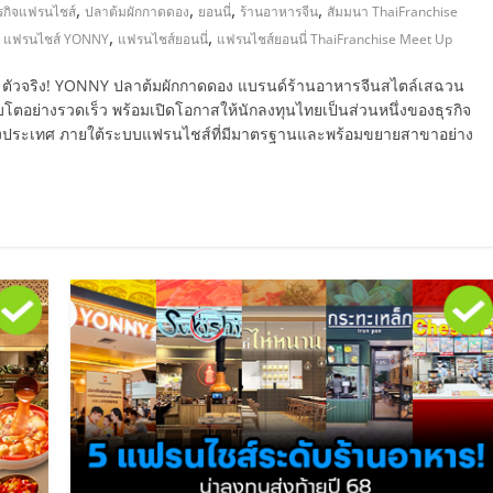
,
,
,
,
ุรกิจแฟรนไชส์
ปลาต้มผักกาดดอง
ยอนนี่
ร้านอาหารจีน
สัมมนา ThaiFranchise
,
,
,
แฟรนไชส์ YONNY
แฟรนไชส์ยอนนี่
แฟรนไชส์ยอนนี่ ThaiFranchise Meet Up
NY ตัวจริง! YONNY ปลาต้มผักกาดดอง แบรนด์ร้านอาหารจีนสไตล์เสฉวน
ิบโตอย่างรวดเร็ว พร้อมเปิดโอกาสให้นักลงทุนไทยเป็นส่วนหนึ่งของธุรกิจ
ต่างประเทศ ภายใต้ระบบแฟรนไชส์ที่มีมาตรฐานและพร้อมขยายสาขาอย่าง