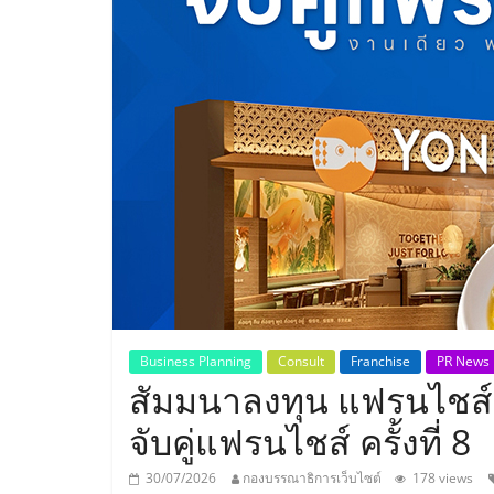
ประเทศไทย,
ThaiSMEsCenter
รวม
ธุรกิจ
เอ
ส
เอ็
Business Planning
Consult
Franchise
PR News
สัมมนาลงทุน แฟรนไชส์
มอี
จับคู่แฟรนไชส์ ครั้งที่ 8
30/07/2026
กองบรรณาธิการเว็บไซต์
178 views