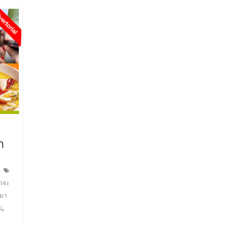
ำ
วจะ
มา
,
่