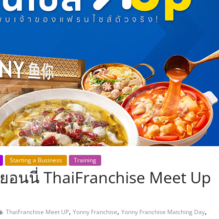
,
Starting a Business
Training
ยอนนี่ ThaiFranchise Meet Up
,
,
,
ThaiFranchise Meet UP
Yonny Franchise
Yonny Franchise Matching Day