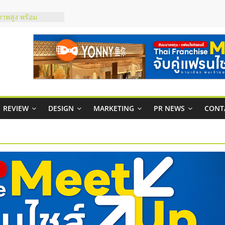
ชส์ยอนนี่
t Up จับคู่แฟรน
ภาพสูง พร้อม
ะเสียง
ty ในไทยที่ไหนดี?
รให้คุ้มค่าและตอบ
มสภาพคล่องให้ธุรกิจ
REVIEW
DESIGN
MARKETING
PR NEWS
CONT
กาสบริหารสถานี