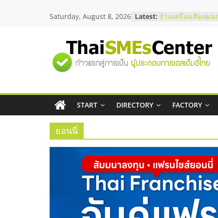
Skip
สัมมนาลงทุน แฟรนไ
Saturday, August 8, 2026
Latest:
to
ThaiFranchise Mee
content
ไชส์ ครั้งที่ 8
ร้านเครื่องเสียงคุณ
โซลูชันระบบภาพแล
"ศูนย์
บริษัท Cybersecuri
วิธีเลือกผู้ให้บริกา
โจทย์ธุรกิจ
รวม
อยากหาเงินทุน เพิ่
เริ่มยังไงให้ผ่านฉลุย
START
DIRECTORY
FACTORY
ข้อมูล
สัมมนาออนไลน์ โอ
บริการน้ำมัน Shell
ยอนนี่
ธุรกิจ
SME
แห่ง