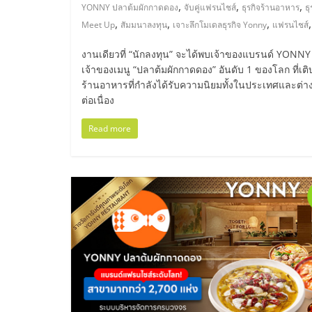
ไทย,
,
,
,
YONNY ปลาต้มผักกาดดอง
จับคู่แฟรนไชส์
ธุรกิจร้านอาหาร
ธ
,
,
,
Meet Up
สัมมนาลงทุน
เจาะลึกโมเดลธุรกิจ Yonny
แฟรนไชส์
SMEs,
งานเดียวที่ “นักลงทุน” จะได้พบเจ้าของแบรนด์ YON
แฟ
เจ้าของเมนู “ปลาต้มผักกาดดอง” อันดับ 1 ของโลก ที่เต
ร้านอาหารที่กำลังได้รับความนิยมทั้งในประเทศและ
ต่อเนื่อง
รน
Read more
ไชส์,
ที่
ปรึกษา
แฟ
รน