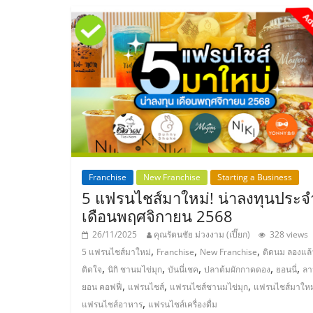
ไชส์
แฟ
รน
ไชส์
ขาย
Franchise
New Franchise
Starting a Business
5 แฟรนไชส์มาใหม่! น่าลงทุนประจ
หน้า
เดือนพฤศจิกายน 2568
26/11/2025
คุณรัตนชัย ม่วงงาม (เปี๊ยก)
328 views
บ้าน
,
,
,
5 แฟรนไชส์มาใหม่
Franchise
New Franchise
ติดนม ลองแล้
,
,
,
,
,
ติดใจ
นิกิ ชานมไข่มุก
บันนี่เชค
ปลาต้มผักกาดดอง
ยอนนี่
ลา
ลงทุน
,
,
,
ยอน คอฟฟี่
แฟรนไชส์
แฟรนไชส์ชานมไข่มุก
แฟรนไชส์มาใหม
,
แฟรนไชส์อาหาร
แฟรนไชส์เครื่องดื่ม