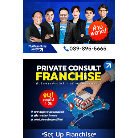
เปิด
ร้าน
ปรึกษา
ฟรี,
บริการ
พัฒนา
ระบบ
แฟ