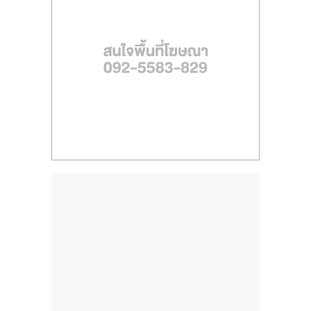
ไทย,
SMEs,
แฟ
รน
ไชส์,
ที่
ปรึกษา
แฟ
รน
ไชส์,
รวม
แฟ
รน
ไชส์
ขาย
แฟ
รน
ไชส์
แฟ