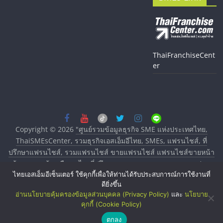
ThaiFranchiseCent
er
Copyright © 2026
"ศูนย์รวมข้อมูลธุรกิจ SME แห่งประเทศไทย,
ThaiSMEsCenter, รวมธุรกิจเอสเอ็มอีไทย, SMEs, แฟรนไชส์, ที่
ปรึกษาแฟรนไชส์, รวมแฟรนไชส์ ขายแฟรนไชส์ แฟรนไชส์ขายหน้า
บ้าน ลงทุนน้อย คืนทุนไว, ที่ปรึกษาการลงทุนและขยายสาขาแฟรน
ไทยเอสเอ็มอีเซ็นเตอร์ ใช้คุกกี้เพื่อให้ท่านได้รับประสบการณ์การใช้งานที่
ไชส์, ศูนย์รวมแฟรนไชส์ พร้อมทำเลสำหรับเปิดร้าน ปรึกษาฟรี,
ดียิ่งขึ้น
บริการพัฒนาระบบแฟรนไชส์"
. All rights reserved.
อ่านนโยบายคุ้มครองข้อมูลส่วนบุคคล (Privacy Policy)
และ
นโยบาย
คุกกี้ (Cookie Policy)
ตกลง