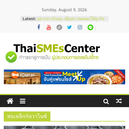
Skip
Sunday, August 9, 2026
to
content
Latest:
อยากหาเงินทุน เพิ่มสภาพคล่องให้ธุรกิจ
เริ่มยังไงให้ผ่านฉลุย
สัมมนาออนไลน์ โอกาสบริหารสถานี
บริการน้ำมัน Shell
สัมมนาลงทุน แฟรนไชส์ยอนนี่
ThaiFranchise Meet Up จับคู่แฟรน
"ศูนย์
ไชส์ ครั้งที่ 8
ร้านเครื่องเสียงคุณภาพสูง พร้อม
โซลูชันระบบภาพและเสียง
รวม
บริษัท Cybersecurity ในไทยที่ไหนดี?
วิธีเลือกผู้ให้บริการให้คุ้มค่าและตอบ
โจทย์ธุรกิจ
ข้อมูล
ธุรกิจ
SME
ท่อเหล็กกัลวาไนซ์