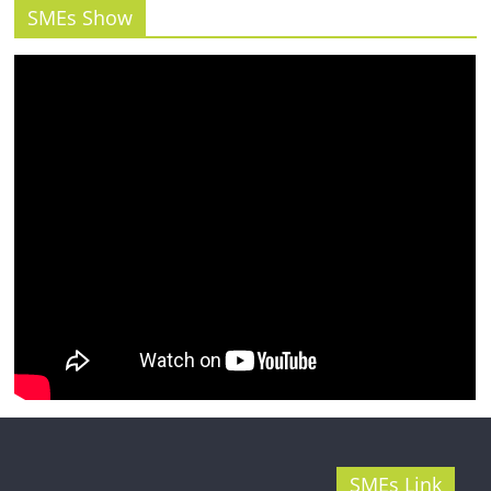
รน
SMEs Show
ไชส์"
SMEs Link