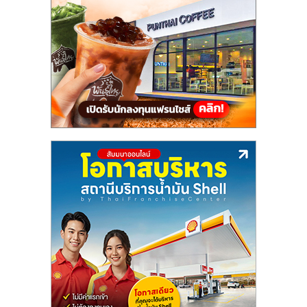
แฟ
รน
ไชส์,
รวม
แฟ
รน
ไชส์
ขาย