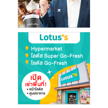
ลงทุน
และ
ขยาย
สา
ขา
แฟ
รน
ไชส์,