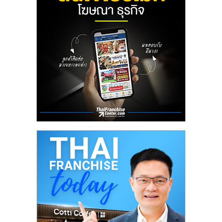
ลงทุน
น้อย
คืน
ทุน
ไว,
ที่
ปรึกษา
การ