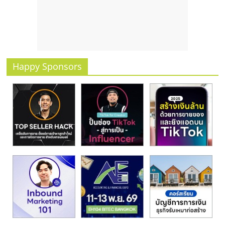
รน
ไชส์
ขาย
หน้า
บ้าน
ลงทุน
Happy Sponsors
น้อย
คืน
ทุน
ไว,
ที่
ปรึกษา
การ
ลงทุน
และ
ขยาย
สา
ขา
แฟ