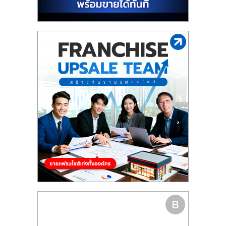
รน
ไชส์"
"ศูนย์
รวม
ข้อมูล
ธุรกิจ
SME
แห่ง
ประเทศไทย,
ThaiSMEsCenter,
รวม
ธุรกิจ
เอ
ส
เอ็
มอี