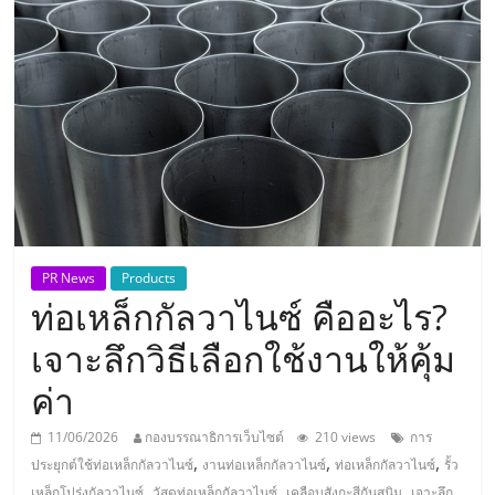
แห่ง
ประเทศไทย,
ThaiSMEsCenter,
รวม
ธุรกิจ
PR News
Products
ท่อเหล็กกัลวาไนซ์ คืออะไร?
เอ
เจาะลึกวิธีเลือกใช้งานให้คุ้ม
ส
ค่า
เอ็
11/06/2026
กองบรรณาธิการเว็บไซต์
210 views
การ
,
,
,
ประยุกต์ใช้ท่อเหล็กกัลวาไนซ์
งานท่อเหล็กกัลวาไนซ์
ท่อเหล็กกัลวาไนซ์
รั้ว
,
,
,
เหล็กโปร่งกัลวาไนซ์
วัสดุท่อเหล็กกัลวาไนซ์
เคลือบสังกะสีกันสนิม
เจาะลึก