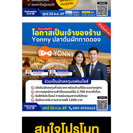
แฟ
รน
ไชส์
แฟ
รน
ไชส์
ขาย
หน้า
บ้าน