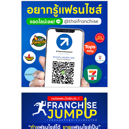
ศูนย์
รวม
แฟ
รน
ไชส์
พร้อม
ทำเล
สำหรับ