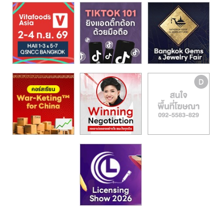
รน
ไชส์,
ศูนย์
รวม
แฟ
รน
ไชส์
พร้อม
ทำเล
สำหรับ
เปิด
ร้าน
ปรึกษา
ฟรี,
บริการ
พัฒนา
ระบบ
แฟ