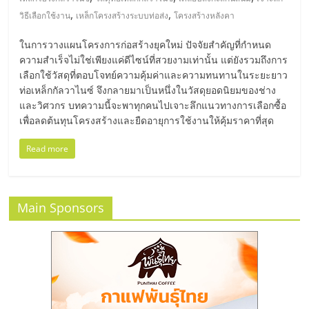
มอี
,
,
วิธีเลือกใช้งาน
เหล็กโครงสร้างระบบท่อส่ง
โครงสร้างหลังคา
ไทย,
ในการวางแผนโครงการก่อสร้างยุคใหม่ ปัจจัยสำคัญที่กำหนด
ความสำเร็จไม่ใช่เพียงแค่ดีไซน์ที่สวยงามเท่านั้น แต่ยังรวมถึงการ
SMEs,
เลือกใช้วัสดุที่ตอบโจทย์ความคุ้มค่าและความทนทานในระยะยาว
ท่อเหล็กกัลวาไนซ์ จึงกลายมาเป็นหนึ่งในวัสดุยอดนิยมของช่าง
และวิศวกร บทความนี้จะพาทุกคนไปเจาะลึกแนวทางการเลือกซื้อ
แฟ
เพื่อลดต้นทุนโครงสร้างและยืดอายุการใช้งานให้คุ้มราคาที่สุด
Read more
รน
ไชส์,
Main Sponsors
ที่
ปรึกษา