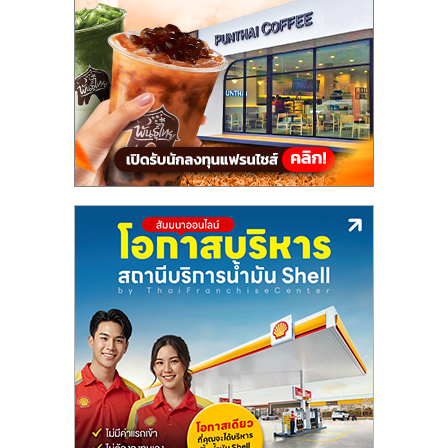
แฟ
รน
ไชส์,
รวม
แฟ
รน
ไชส์
ขาย