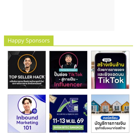
รน
ไชส์
ขาย
หน้า
บ้าน
ลงทุน
Happy Sponsors
น้อย
คืน
ทุน
ไว,
ที่
ปรึกษา
การ
ลงทุน
และ
ขยาย
สา
ขา
แฟ