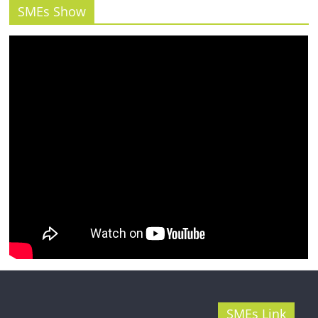
รน
SMEs Show
ไชส์"
SMEs Link