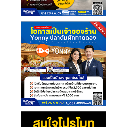
แฟ
รน
ไชส์
แฟ
รน
ไชส์
ขาย
หน้า
บ้าน