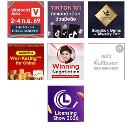
รน
ไชส์,
ศูนย์
รวม
แฟ
รน
ไชส์
พร้อม
ทำเล
สำหรับ
เปิด
ร้าน
ปรึกษา
ฟรี,
บริการ
พัฒนา
ระบบ
แฟ