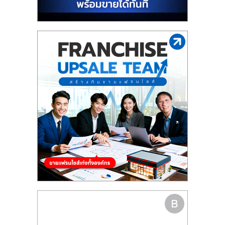
รน
ไชส์"
"ศูนย์
รวม
ข้อมูล
ธุรกิจ
SME
แห่ง
ประเทศไทย,
ThaiSMEsCenter,
รวม
ธุรกิจ
เอ
ส
เอ็
มอี