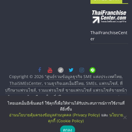
ThaiFranchiseCent
er
Copyright © 2026
"ศูนย์รวมข้อมูลธุรกิจ SME แห่งประเทศไทย,
ThaiSMEsCenter, รวมธุรกิจเอสเอ็มอีไทย, SMEs, แฟรนไชส์, ที่
ปรึกษาแฟรนไชส์, รวมแฟรนไชส์ ขายแฟรนไชส์ แฟรนไชส์ขายหน้า
บ้าน ลงทุนน้อย คืนทุนไว, ที่ปรึกษาการลงทุนและขยายสาขาแฟรน
ไทยเอสเอ็มอีเซ็นเตอร์ ใช้คุกกี้เพื่อให้ท่านได้รับประสบการณ์การใช้งานที่
ไชส์, ศูนย์รวมแฟรนไชส์ พร้อมทำเลสำหรับเปิดร้าน ปรึกษาฟรี,
ดียิ่งขึ้น
บริการพัฒนาระบบแฟรนไชส์"
. All rights reserved.
อ่านนโยบายคุ้มครองข้อมูลส่วนบุคคล (Privacy Policy)
และ
นโยบาย
คุกกี้ (Cookie Policy)
ตกลง