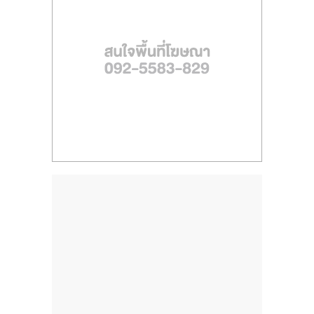
ไทย,
SMEs,
แฟ
รน
ไชส์,
ที่
ปรึกษา
แฟ
รน
ไชส์,
รวม
แฟ
รน
ไชส์
ขาย
แฟ
รน
ไชส์
แฟ