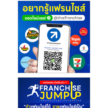
ศูนย์
รวม
แฟ
รน
ไชส์
พร้อม
ทำเล
สำหรับ