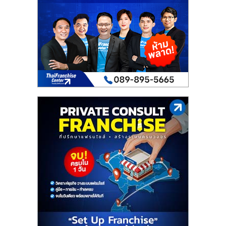
เปิด
ร้าน
ปรึกษา
ฟรี,
บริการ
พัฒนา
ระบบ
แฟ