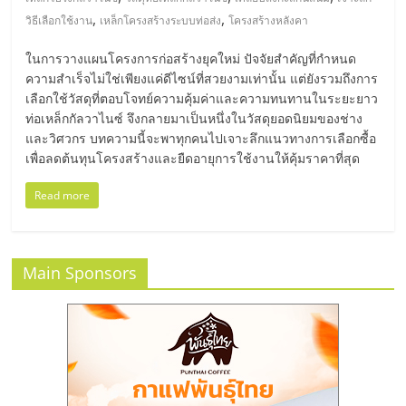
มอี
,
,
วิธีเลือกใช้งาน
เหล็กโครงสร้างระบบท่อส่ง
โครงสร้างหลังคา
ไทย,
ในการวางแผนโครงการก่อสร้างยุคใหม่ ปัจจัยสำคัญที่กำหนด
ความสำเร็จไม่ใช่เพียงแค่ดีไซน์ที่สวยงามเท่านั้น แต่ยังรวมถึงการ
SMEs,
เลือกใช้วัสดุที่ตอบโจทย์ความคุ้มค่าและความทนทานในระยะยาว
ท่อเหล็กกัลวาไนซ์ จึงกลายมาเป็นหนึ่งในวัสดุยอดนิยมของช่าง
และวิศวกร บทความนี้จะพาทุกคนไปเจาะลึกแนวทางการเลือกซื้อ
แฟ
เพื่อลดต้นทุนโครงสร้างและยืดอายุการใช้งานให้คุ้มราคาที่สุด
Read more
รน
ไชส์,
Main Sponsors
ที่
ปรึกษา