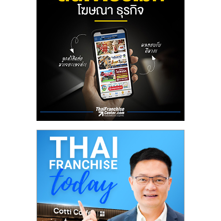
ลงทุน
น้อย
คืน
ทุน
ไว,
ที่
ปรึกษา
การ