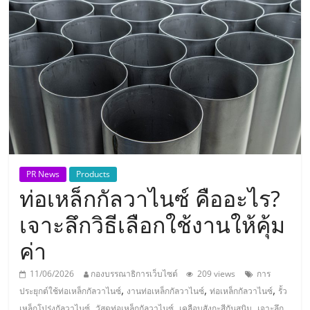
แห่ง
ประเทศไทย,
ThaiSMEsCenter,
รวม
ธุรกิจ
PR News
Products
ท่อเหล็กกัลวาไนซ์ คืออะไร?
เอ
เจาะลึกวิธีเลือกใช้งานให้คุ้ม
ส
ค่า
เอ็
11/06/2026
กองบรรณาธิการเว็บไซต์
209 views
การ
,
,
,
ประยุกต์ใช้ท่อเหล็กกัลวาไนซ์
งานท่อเหล็กกัลวาไนซ์
ท่อเหล็กกัลวาไนซ์
รั้ว
,
,
,
เหล็กโปร่งกัลวาไนซ์
วัสดุท่อเหล็กกัลวาไนซ์
เคลือบสังกะสีกันสนิม
เจาะลึก