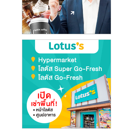
ลงทุน
และ
ขยาย
สา
ขา
แฟ
รน
ไชส์,