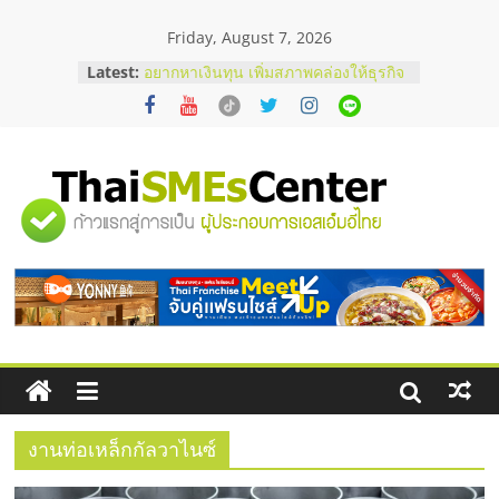
Skip
Friday, August 7, 2026
to
บริษัท Cybersecurity ในไทยที่ไหนดี?
content
Latest:
วิธีเลือกผู้ให้บริการให้คุ้มค่าและตอบ
โจทย์ธุรกิจ
อยากหาเงินทุน เพิ่มสภาพคล่องให้ธุรกิจ
เริ่มยังไงให้ผ่านฉลุย
สัมมนาออนไลน์ โอกาสบริหารสถานี
บริการน้ำมัน Shell
"ศูนย์
สัมมนาลงทุน แฟรนไชส์ยอนนี่
ThaiFranchise Meet Up จับคู่แฟรน
ไชส์ ครั้งที่ 8
รวม
ร้านเครื่องเสียงคุณภาพสูง พร้อม
โซลูชันระบบภาพและเสียง
ข้อมูล
ธุรกิจ
SME
งานท่อเหล็กกัลวาไนซ์