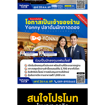
แฟ
รน
ไชส์
แฟ
รน
ไชส์
ขาย
หน้า
บ้าน