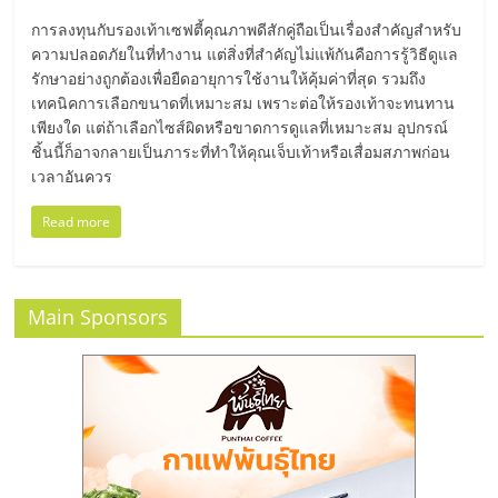
มอี
การลงทุนกับรองเท้าเซฟตี้คุณภาพดีสักคู่ถือเป็นเรื่องสำคัญสำหรับ
ความปลอดภัยในที่ทำงาน แต่สิ่งที่สำคัญไม่แพ้กันคือการรู้วิธีดูแล
ไทย,
รักษาอย่างถูกต้องเพื่อยืดอายุการใช้งานให้คุ้มค่าที่สุด รวมถึง
เทคนิคการเลือกขนาดที่เหมาะสม เพราะต่อให้รองเท้าจะทนทาน
SMEs,
เพียงใด แต่ถ้าเลือกไซส์ผิดหรือขาดการดูแลที่เหมาะสม อุปกรณ์
ชิ้นนี้ก็อาจกลายเป็นภาระที่ทำให้คุณเจ็บเท้าหรือเสื่อมสภาพก่อน
เวลาอันควร
แฟ
Read more
รน
ไชส์,
Main Sponsors
ที่
ปรึกษา