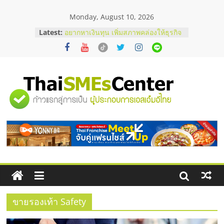
Skip
Monday, August 10, 2026
to
บริษัท Cybersecurity ในไทยที่ไหนดี?
content
Latest:
วิธีเลือกผู้ให้บริการให้คุ้มค่าและตอบ
โจทย์ธุรกิจ
อยากหาเงินทุน เพิ่มสภาพคล่องให้ธุรกิจ
เริ่มยังไงให้ผ่านฉลุย
สัมมนาออนไลน์ โอกาสบริหารสถานี
บริการน้ำมัน Shell
"ศูนย์
สัมมนาลงทุน แฟรนไชส์ยอนนี่
ThaiFranchise Meet Up จับคู่แฟรน
ไชส์ ครั้งที่ 8
รวม
ร้านเครื่องเสียงคุณภาพสูง พร้อม
โซลูชันระบบภาพและเสียง
ข้อมูล
ธุรกิจ
SME
ขายรองเท้า Safety