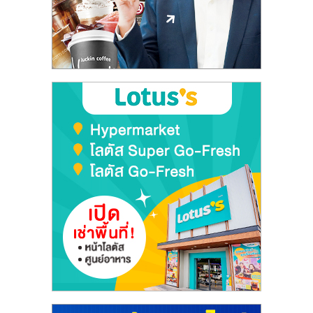
ลงทุน
และ
ขยาย
สา
ขา
แฟ
รน
ไชส์,