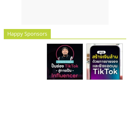
รน
ไชส์
ขาย
หน้า
บ้าน
Happy Sponsors
ลงทุน
น้อย
คืน
ทุน
ไว,
ที่
ปรึกษา
การ
ลงทุน
และ
ขยาย
สา
ขา
แฟ