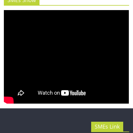
SMEs Show
รน
ไชส์"
SMEs Link