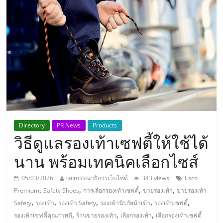
แห่ง
ประเทศไทย,
ThaiSMEsCenter,
รวม
ธุรกิจ
Directory
PR News
Products
วิธีดูแลรองเท้าเซฟตี้ให้ใช้ได้
เอ
นาน พร้อมเทคนิคเลือกไซส์
ส
05/03/2026
กองบรรณาธิการเว็บไซต์
343 views
Esco
,
,
,
,
Premium
Safety Shoes
การเลือกรองเท้าเซฟตี้
ขายรองเท้า
ขายรองเท้า
เอ็
,
,
,
,
,
Safety
รองเท้า
รองเท้า Safety
รองเท้านิรภัยนำเข้า
รองเท้าเซฟตี้
,
,
,
รองเท้าเซฟตี้คุณภาพดี
ร้านขายรองเท้า
เลือกรองเท้า
เลือกรองเท้าเซฟตี้