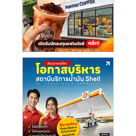
แฟ
รน
ไชส์,
รวม
แฟ
รน
ไชส์
ขาย