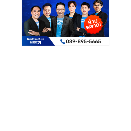
เปิด
ร้าน
ปรึกษา
ฟรี,
บริการ
พัฒนา
ระบบ
แฟ