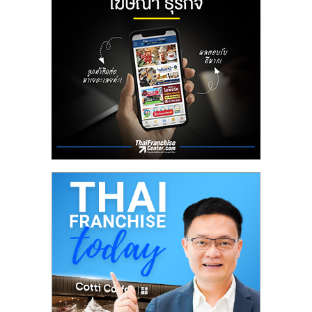
ลงทุน
น้อย
คืน
ทุน
ไว,
ที่
ปรึกษา
การ