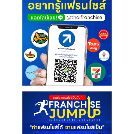
ศูนย์
รวม
แฟ
รน
ไชส์
พร้อม
ทำเล
สำหรับ