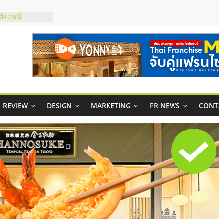
บริหารสถานี
์ยอนนี่
p จับคู่แฟรน
สูง พร้อม
สียง
ในไทยที่ไหนดี?
้คุ้มค่าและตอบ
REVIEW
DESIGN
MARKETING
PR NEWS
CONT
าพคล่องให้ธุรกิจ