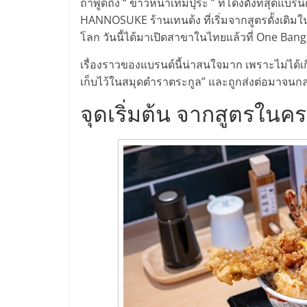
ไทย,
ถ้าพูดถึง “ ข้าวหน้าเทมปุระ ” ที่โด่งดังที่สุดแบ
HANNOSUKE ร้านเทนด้ง ที่เริ่มจากสูตรดั้งเดิม
SMEs,
โลก วันนี้ได้มาเปิดสาขาในไทยแล้วที่ One Ba
แฟ
เรื่องราวของแบรนด์นี้น่าสนใจมาก เพราะไม่ได้เ
เก็บไว้ในสมุดตำราตระกูล” และถูกส่งต่อมาจนก
รน
จุดเริ่มต้น จากสูตรในคร
ไชส์,
ที่
ปรึกษา
แฟ
รน