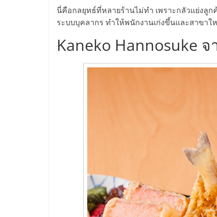
และ
นี่คือกลยุทธ์ที่หลายร้านไม่ทำ เพราะกลัวแย่งลูก
ระบบบุคลากร ทำให้พนักงานเก่งขึ้นและสาขาให
ขยาย
Kaneko Hannosuke จาก
สา
ขา
แฟ
รน
ไชส์,
ศูนย์