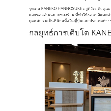
ไชส์
จุดเด่น KANEKO HANNOSUKE อยู่ที่วัตถุดิบคุณภ
และซอสลับเฉพาะของร้าน ที่ทำให้รสชาติแตกต่างไ
แฟ
ยุคสมัย จนเป็นที่นิยมทั้งในญี่ปุ่นและประเทศต่าง
กลยุทธ์การเติบโต K
รน
ไชส์
ขาย
หน้า
บ้าน
ลงทุน