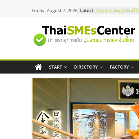
Skip
Friday, August 7, 2026
Latest:
สัมมนาออนไลน์ โอกาส
to
บริการน้ำมัน Shell
content
สัมมนาลงทุน แฟรนไชส
ThaiFranchise Meet U
"ศูนย์
ไชส์ ครั้งที่ 8
ร้านเครื่องเสียงคุณภาพ
โซลูชันระบบภาพและเ
รวม
บริษัท Cybersecurity 
วิธีเลือกผู้ให้บริการให
โจทย์ธุรกิจ
START
DIRECTORY
FACTORY
ข้อมูล
อยากหาเงินทุน เพิ่มสภ
เริ่มยังไงให้ผ่านฉลุย
ธุรกิจ
SME
แห่ง