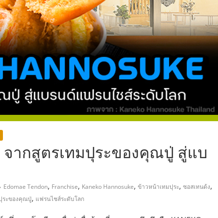
,
สูตรเทมปุระของคุณปู่ สู่แบ
ก
,
,
,
,
,
Edomae Tendon
Franchise
Kaneko Hannosuke
ข้าวหน้าเทมปุระ
ซอสเทนด้ง
,
ุระของคุณปู่
แฟรนไชส์ระดับโลก