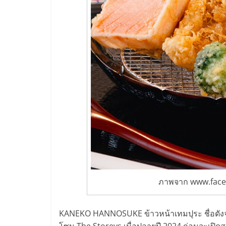
รวม
แฟ
รน
ไชส์
พร้อม
ทำเล
สำหรับ
ภาพจาก www.face
เปิด
KANEKO HANNOSUKE ข้าวหน้าเทมปุระ ชื่อดังจา