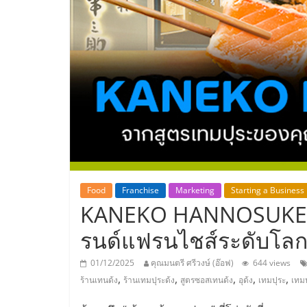
ประเทศไทย,
ThaiSMEsCenter
รวม
ธุรกิจ
เอ
ส
Food
Franchise
Marketing
Starting a Business
KANEKO HANNOSUKE จาก
เอ็
รนด์แฟรนไชส์ระดับโล
มอี
01/12/2025
คุณมนตรี ศรีวงษ์ (อ๊อฟ)
644 views
,
,
,
,
,
ร้านเทนด้ง
ร้านเทมปุระด้ง
สูตรซอสเทนด้ง
อุด้ง
เทมปุระ
เทมป