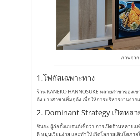
น้อย
คืน
ทุน
ไว,
ภาพจาก 
ที่
1.โฟกัสเฉพาะทาง
ปรึกษา
ร้าน KANEKO HANNOSUKE หลายสาขาของเขามีคอ
ด้ง บางสาขาเพิ่มอุด้ง เพื่อให้การบริหารงานง่
การ
2. Dominant Strategy เปิดหลา
ลงทุน
ชินยะ ผู้ก่อตั้งแบรนด์เชื่อว่า การเปิดร้านหลา
ดี หมุนเวียนง่าย และทำให้เกิดโอกาสเติบโตภายใน