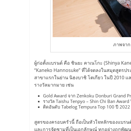
ไชส์,
รวม
แฟ
ภาพจาก 
รน
ผู้ก่อตั้งแบรนด์ คือ ชินยะ คาเนโกะ (Shinya K
“Kaneko Hannosuke” ที่ได้จดลงในสมุดสูตร
ไชส์
สาขาแรกในย่าน นิฮงบาชิ โตเกียว ในปี 2010 แล
รางวัลมากมาย เช่น
ขาย
Gold Award จาก Zenkoku Donburi Grand Pri
รางวัล Taishu Tenpyo – Shin Chi Ban Award 
แฟ
ติดอันดับ Tabelog Tempura Top 100 ปี 2022
รน
สูตรของครอบครัวนี้ ถือเป็นหัวใจหลักของแบรนด
และการจัดชามที่เป็นเอกลักษณ์ ทุกอย่างถูกพัฒนา