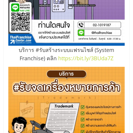
ศูนย์
รวม
แฟ
บริการ #รับสร้างระบบแฟรนไชส์ (System
รน
Franchise) คลิก
https://bit.ly/3BUda7Z
ไชส์
พร้อม
ทำเล
สำหรับ