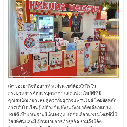
ไทย,
SMEs,
แฟ
รน
ไชส์,
ที่
ปรึกษา
แฟ
รน
ไชส์,
รวม
แฟ
รน
เจ้าของธุรกิจที่อยากทำแฟรนไชส์ต้องใส่ใจใน
ไชส์
กระบวนการคัดสรรบุคลากร และแฟรนไชส์ซีที่มี
ขาย
คุณสมบัติเหมาะสมคู่ควรกับธุรกิจแฟรนไชส์ โดยยึดหลัก
แฟ
การเติบโตเรียนรู้ไปด้วยกัน พึงระวังอย่าคัดเลือกแฟรน
รน
ไชส์ซีเข้ามาเพราะมีเงินลงทุน แต่คัดเลือกแฟรนไชส์ซีที่มี
ไชส์
วิสัยทัศน์และมีเป้าหมายการทำธุรกิจ รวมถึงมีจิต
แฟ