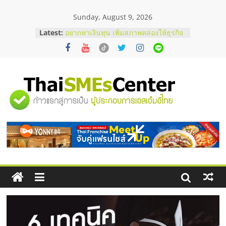
Skip
Sunday, August 9, 2026
to
content
Latest:
บริษัท Cybersecurity ในไทยที่ไหนดี?
วิธีเลือกผู้ให้บริการให้คุ้มค่าและตอบ
โจทย์ธุรกิจ
อยากหาเงินทุน เพิ่มสภาพคล่องให้ธุรกิจ
เริ่มยังไงให้ผ่านฉลุย
สัมมนาออนไลน์ โอกาสบริหารสถานี
"ศูนย์
บริการน้ำมัน Shell
สัมมนาลงทุน แฟรนไชส์ยอนนี่
ThaiFranchise Meet Up จับคู่แฟรน
รวม
ไชส์ ครั้งที่ 8
ร้านเครื่องเสียงคุณภาพสูง พร้อม
โซลูชันระบบภาพและเสียง
ข้อมูล
ธุรกิจ
SME