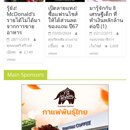
รู้ยัง!
เปิดลายแทง!
มารู้จักกับ 8
McDonald’s
ซื้อแฟรนไชส์
เศรษฐีเด็ก ที่
รายได้ไม่ได้มา
ให้ได้ส่วนลด
ทำเงินหลักล้าน
จากการขาย
ของแถม ปี67
ต่อปี (1)
อาหาร
03/05/2024
02/12/2015
28/11/2018
คุณรัตนชัย ม่วงงาม
กองบรรณาธิการ
คุณมนตรี ศรีวงษ์
(เปี๊ยก)
733
เว็บไซต์
3,609
(อ๊อฟ)
2,149
views
views
views
Main Sponsors