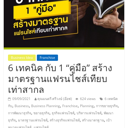
แห่ง
ประเทศไทย,
ThaiSMEsCenter,
รวม
Business Idea
Franchise
6 เทคนิค กับ 1 “คู่มือ” สร้าง
ธุรกิจ
มาตรฐานแฟรนไชส์เทียบ
เอ
เท่าสากล
ส
09/09/2021
คุณมนตรี ศรีวงษ์ (อ๊อฟ)
624 views
6 เทคนิค
,
,
,
,
,
,
กับ
Business
Business Planning
Franchise
Planning
การขยายธุรกิจ
เอ็
,
,
,
,
การพัฒนาธุรกิจ
ขยายธุรกิจ
ธุรกิจแฟรนไชส์
บริหารแฟรนไชส์
พัฒนา
,
,
,
,
ธุรกิจ
มาตรฐานแฟรนไชส์
สร้างธุรกิจแฟรนไชส์
สร้างมาตรฐาน
เป้า
,
หมายแฟรนไชส์
แฟรนไชส์