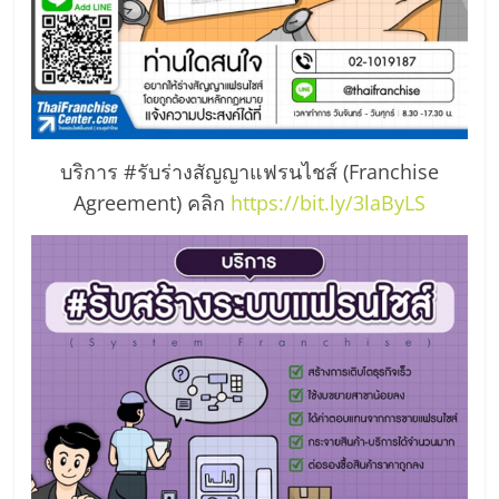
ลงทุน
และ
ขยาย
บริการ #รับร่างสัญญาแฟรนไชส์ (Franchise
Agreement) คลิก
https://bit.ly/3laByLS
สา
ขา
แฟ
รน
ไชส์,