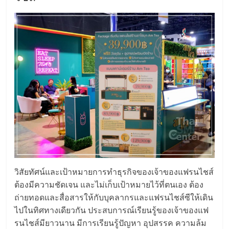
แฟ
รน
ไชส์,
รวม
แฟ
รน
ไชส์
วิสัยทัศน์และเป้าหมายการทำธุรกิจของเจ้าของแฟรนไชส์
ต้องมีความชัดเจน และไม่เก็บเป้าหมายไว้ที่ตนเอง ต้อง
ขาย
ถ่ายทอดและสื่อสารให้กับบุคลากรและแฟรนไชส์ซีให้เดิน
ไปในทิศทางเดียวกัน ประสบการณ์เรียนรู้ของเจ้าของแฟ
รนไชส์มียาวนาน มีการเรียนรู้ปัญหา อุปสรรค ความล้ม