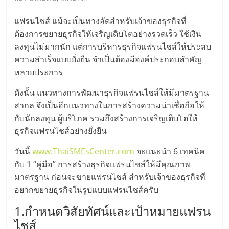
มอี
แฟรนไชส์ แม้จะเป็นทางลัดสำหรับเจ้าของธุรกิจที่
ไทย,
ต้องการขยายธุรกิจให้เจริญเติบโตอย่างรวดเร็ว ใช้เงิน
ลงทุนไม่มากนัก แต่การบริหารธุรกิจแฟรนไชส์ให้ประสบ
SMEs,
ความสำเร็จแบบยั่งยืน จำเป็นต้องมีองค์ประกอบสำคัญ
หลายประการ
แฟ
ดังนั้น แนวทางการพัฒนาธุรกิจแฟรนไชส์ให้มีมาตรฐาน
สากล จึงเป็นอีกแนวทางในการสร้างความน่าเชื่อถือให้
รน
กับนักลงทุน ผู้บริโภค รวมถึงสร้างการเจริญเติบโตให้
ธุรกิจแฟรนไชส์อย่างยั่งยืน
ไชส์,
วันนี้
www.ThaiSMEsCenter.com
จะแนะนำ 6 เทคนิค
กับ 1 “คู่มือ” การสร้างธุรกิจแฟรนไชส์ให้มีคุณภาพ
ที่
มาตรฐาน ก่อนจะขายแฟรนไชส์ สำหรับเจ้าของธุรกิจที่
อยากขยายธุรกิจในรูปแบบแฟรนไชส์ครับ
ปรึกษา
1.กำหนดวิสัยทัศน์และเป้าหมายแฟรน
ไชส์