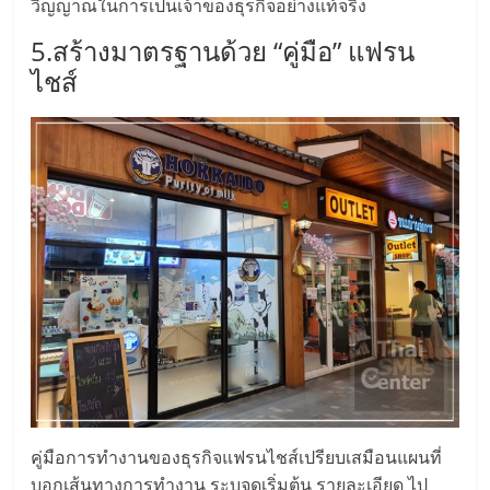
วิญญาณในการเป็นเจ้าของธุรกิจอย่างแท้จริง
รน
ไชส์
5.สร้างมาตรฐานด้วย “คู่มือ” แฟรน
ขาย
ไชส์
หน้า
บ้าน
ลงทุน
น้อย
คืน
ทุน
ไว,
ที่
ปรึกษา
การ
ลงทุน
และ
ขยาย
สา
ขา
คู่มือการทำงานของธุรกิจแฟรนไชส์เปรียบเสมือนแผนที่
แฟ
บอกเส้นทางการทำงาน ระบุจุดเริ่มต้น รายละเอียด ไป