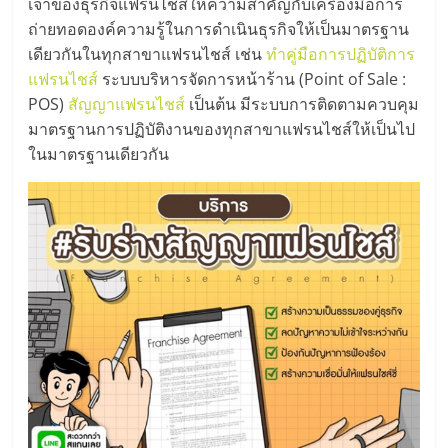
เจ้าของธุรกิจแฟรนไชส์ให้ความสำคัญกับเครื่องมือการ
ถ่ายทอดองค์ความรู้ในการดำเนินธุรกิจให้เป็นมาตรฐาน
ลงทุน
เดียวกันในทุกสาขาแฟรนไชส์ เช่น
ทำคู่มือการปฏิบัติการ
แฟรนไชส์
ระบบบริหารจัดการหน้าร้าน (Point of Sale :
น้อย
POS)
สัญญาแฟรนไชส์
เป็นต้น มีระบบการติดตามควบคุม
มาตรฐานการปฏิบัติงานของทุกสาขาแฟรนไชส์ให้เป็นไป
คืน
ในมาตรฐานเดียวกัน
ทุน
ไว,
ที่
ปรึกษา
การ