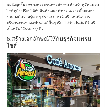
รน
จนถึงจุดสิ้นสุดของกระบวนการทำงาน สำหรับคู่มือแฟรน
ไชส์,
ไชส์คู่ยังเปรียบได้กับสินค้าและบริการ เพราะเป็นแหล่ง
ศูนย์
รวมองค์ความรู้ต่างๆ ประสบการณ์ หรือเทคนิคการ
รวม
บริหารงานของแฟรนไชส์นั้นๆ เรียกได้ว่าเป็นคัมภีร์ หรือ
แฟ
เป็นทรัพย์สินของธุรกิจ
รน
6.สร้างเอกลักษณ์ให้กับธุรกิจแฟรน
ไชส์
ไชส์
พร้อม
ทำเล
สำหรับ
เปิด
ร้าน
ปรึกษา
ฟรี,
บริการ
พัฒนา
ระบบ
แฟ