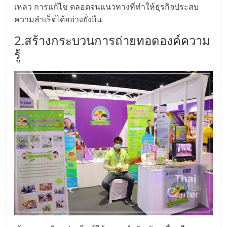
แฟ
เหลว การแก้ไข ตลอดจนแนวทางที่ทำให้ธุรกิจประสบ
รน
ความสำเร็จได้อย่างยั่งยืน
2.สร้างกระบวนการถ่ายทอดองค์ความ
ไชส์
รู้
แฟ
รน
ไชส์
ขาย
หน้า
บ้าน