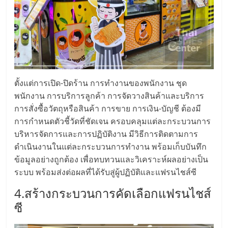
รน
ไชส์"
"ศูนย์
รวม
ข้อมูล
ตั้งแต่การเปิด-ปิดร้าน การทำงานของพนักงาน ชุด
ธุรกิจ
พนักงาน การบริการลูกค้า การจัดวางสินค้าและบริการ
SME
การสั่งซื้อวัตถุหรือสินค้า การขาย การเงิน-บัญชี ต้องมี
แห่ง
การกำหนดตัวชี้วัดที่ชัดเจน ครอบคลุมแต่ละกระบวนการ
ประเทศไทย,
บริหารจัดการและการปฏิบัติงาน มีวิธีการติดตามการ
ThaiSMEsCenter,
ดำเนินงานในแต่ละกระบวนการทำงาน พร้อมเก็บบันทึก
รวม
ข้อมูลอย่างถูกต้อง เพื่อทบทวนและวิเคราะห์ผลอย่างเป็น
ธุรกิจ
ระบบ พร้อมส่งต่อผลที่ได้รับสู่ผู้ปฏิบัติและแฟรนไชส์ซี
เอ
4.สร้างกระบวนการคัดเลือกแฟรนไชส์
ส
เอ็
ซี
มอี