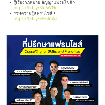
รู้เรื่องกฎหมาย สัญญาแฟรนไชส์ >
https://bit.ly/3Iu5WNu
รวมความรู้แฟรนไชส์ >
https://bit.ly/3Pe0m5s