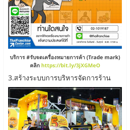
เปิด
ร้าน
ปรึกษา
ฟรี,
บริการ #รับจดเครื่องหมายการค้า (Trade mark)
คลิก
https://bit.ly/3jXGMeO
บริการ
3.สร้างระบบการบริหารจัดการร้าน
พัฒนา
ระบบ
แฟ