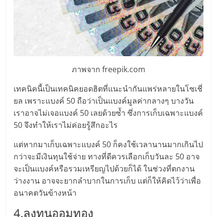
ลงทุน
และ
ขยาย
ภาพจาก freepik.com
เทคนิคนี้เป็นเทคนิคยอดฮิตที่แนะนำกันแพร่หลายในโซเชี่
สา
ยล เพราะแบงค์ 50 ถือว่าเป็นแบงค์มูลค่ากลางๆ บางวัน
เราอาจไม่เจอแบงค์ 50 เลยด้วยซ้ำ ซึ่งการเก็บเฉพาะแบงค์
ขา
50 จึงทำให้เราไม่ค่อยรู้สึกอะไร
แฟ
แต่หากมาเก็บเฉพาะแบงค์ 50 ก็คงใช้เวลานานมากเกินไป
กว่าจะมีเงินทุนใช้จ่าย ทางที่ดีควรเลือกเก็บวันละ 50 อาจ
จะเป็นแบงค์หรือรวมเหรียญไปด้วยก็ได้ ในช่วงที่ตกงาน
รน
ว่างงาน อาจจะยากลำบากในการเก็บ แต่ก็ให้คิดไว้ว่าเพื่อ
อนาคตวันข้างหน้า
ไชส์,
4.ลงทุนออมทอง