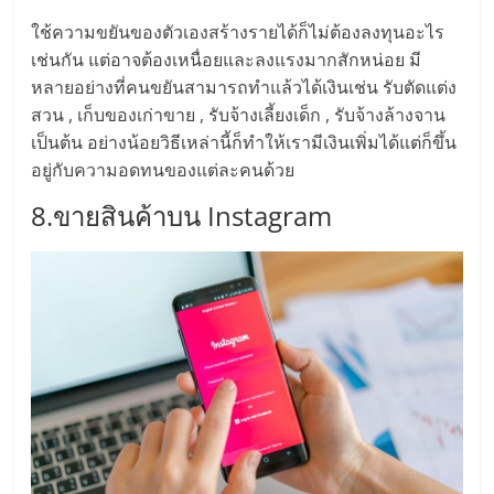
รน
ใช้ความขยันของตัวเองสร้างรายได้ก็ไม่ต้องลงทุนอะไร
ไชส์,
เช่นกัน แต่อาจต้องเหนื่อยและลงแรงมากสักหน่อย มี
ศูนย์
หลายอย่างที่คนขยันสามารถทำแล้วได้เงินเช่น รับตัดแต่ง
รวม
สวน , เก็บของเก่าขาย , รับจ้างเลี้ยงเด็ก , รับจ้างล้างจาน
แฟ
เป็นต้น อย่างน้อยวิธีเหล่านี้ก็ทำให้เรามีเงินเพิ่มได้แต่ก็ขึ้น
รน
อยู่กับความอดทนของแต่ละคนด้วย
ไชส์
พร้อม
8.ขายสินค้าบน Instagram
ทำเล
สำหรับ
เปิด
ร้าน
ปรึกษา
ฟรี,
บริการ
พัฒนา
ระบบ
แฟ