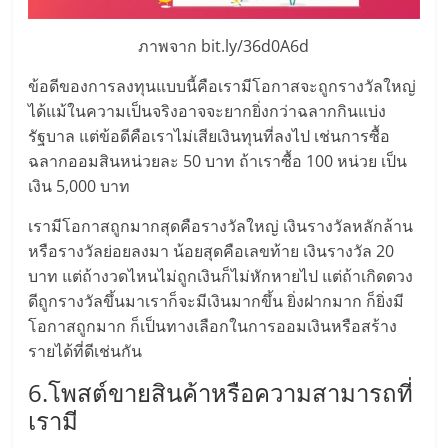
รน
ภาพจาก bit.ly/36d0A6d
ไชส์"
ข้อดีของการลงทุนแบบนี้คือเรามีโอกาสจะถูกรางวัลใหญ่
ได้แม้ในความเป็นจริงอาจจะยากยิ่งกว่าฉลากกินแบ่ง
"ศูนย์
รัฐบาล แต่ข้อดีคือเราไม่เสียเงินทุนที่ลงไป เช่นการซื้อ
รวม
ข้อมูล
ฉลากออมสินหน่วยละ 50 บาท ถ้าเราซื้อ 100 หน่วย เป็น
ธุรกิจ
เงิน 5,000 บาท
SME
เรามีโอกาสถูกมากสุดคือรางวัลใหญ่ เงินรางวัลหลักล้าน
แห่ง
หรือรางวัลย่อยลงมา น้อยสุดคือเลขท้าย เงินรางวัล 20
ประเทศไทย,
บาท แต่ถ้างวดไหนไม่ถูกเงินก็ไม่หักหายไป แต่ถ้าเกิดดวง
ThaiSMEsCenter,
ดีถูกรางวัลขึ้นมาเราก็จะมีเงินมากขึ้น ยิ่งฝากมาก ก็ยิ่งมี
รวม
โอกาสถูกมาก ก็เป็นทางเลือกในการออมเงินหรือสร้าง
ธุรกิจ
รายได้ที่ดีเช่นกัน
เอ
ส
6.โพสต์ขายสินค้าหรือความสามารถที่
เอ็
เรามี
มอี