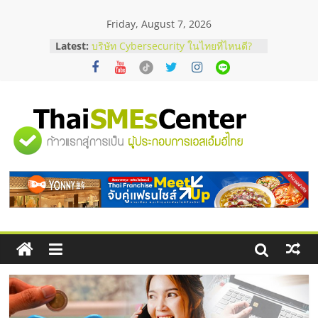
Skip
Friday, August 7, 2026
to
ร้านเครื่องเสียงคุณภาพสูง พร้อม
content
Latest:
โซลูชันระบบภาพและเสียง
บริษัท Cybersecurity ในไทยที่ไหนดี?
วิธีเลือกผู้ให้บริการให้คุ้มค่าและตอบ
โจทย์ธุรกิจ
อยากหาเงินทุน เพิ่มสภาพคล่องให้ธุรกิจ
เริ่มยังไงให้ผ่านฉลุย
"ศูนย์
สัมมนาออนไลน์ โอกาสบริหารสถานี
บริการน้ำมัน Shell
สัมมนาลงทุน แฟรนไชส์ยอนนี่
รวม
ThaiFranchise Meet Up จับคู่แฟรน
ไชส์ ครั้งที่ 8
ข้อมูล
ธุรกิจ
SME