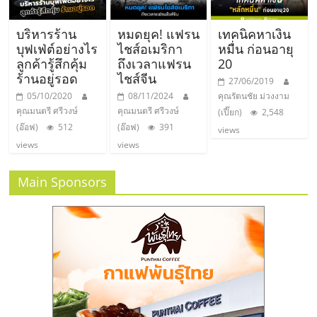
บริหารร้าน
หมดยุค! แฟรน
เทคนิคหาเงิน
บุฟเฟ่ต์อย่างไร
ไชส์อเมริกา
หมื่น ก่อนอายุ
ลูกค้ารู้สึกคุ้ม
ถึงเวลาแฟรน
20
ร้านอยู่รอด
ไชส์จีน
27/06/2019
05/10/2020
08/11/2024
คุณรัตนชัย ม่วงงาม
คุณมนตรี ศรีวงษ์
คุณมนตรี ศรีวงษ์
(เปี๊ยก)
2,548
(อ๊อฟ)
512
(อ๊อฟ)
391
views
views
views
Main Sponsors