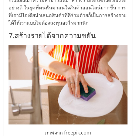
รน
อย่างดี ในยุคที่คนหันมาสนใจสินค้าออนไลน์มากขึ้น การ
ไชส์
ที่เรามีไอเดียนำเสนอสินค้าที่ดีร่วมด้วยก็เป็นการสร้างราย
ขาย
ได้ให้เราแบบไม่ต้องลงทุนอะไรมากนัก
หน้า
บ้าน
7.สร้างรายได้จากความขยัน
ลงทุน
น้อย
คืน
ทุน
ไว,
ที่
ปรึกษา
การ
ลงทุน
และ
ขยาย
สา
ขา
ภาพจาก freepik.com
แฟ