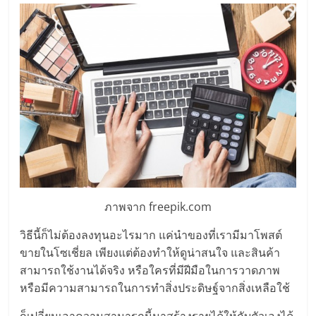
ไทย,
SMEs,
แฟ
รน
ไชส์,
ที่
ปรึกษา
แฟ
รน
ไชส์,
รวม
แฟ
รน
ภาพจาก freepik.com
ไชส์
วิธีนี้ก็ไม่ต้องลงทุนอะไรมาก แค่นำของที่เรามีมาโพสต์
ขาย
ขายในโซเชี่ยล เพียงแต่ต้องทำให้ดูน่าสนใจ และสินค้า
แฟ
สามารถใช้งานได้จริง หรือใครที่มีฝีมือในการวาดภาพ
รน
หรือมีความสามารถในการทำสิ่งประดิษฐ์จากสิ่งเหลือใช้
ไชส์
แฟ
ก็เปลี่ยนเอาความสามารถนี้มาสร้างรายได้ให้กับตัวเองได้