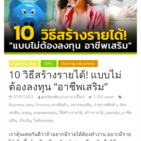
แห่ง
ประเทศไทย,
ThaiSMEsCenter,
รวม
Business Idea
SMEs
Starting a Business
10 วิธีสร้างรายได้! แบบไม่
ธุรกิจ
ต้องลงทุน “อาชีพเสริม”
เอ
07/07/2021
คุณรัตนชัย ม่วงงาม (เปี๊ยก)
1,355 views
,
,
,
,
,
Business Idea
Finance
ขายสินค้า
ฉลากออมสิน
ถ่ายภาพสินค้า
บัตร
ส
,
,
,
,
,
,
เครดิต
ลงทุน
ลงทุนออมทอง
วิธีสร้างรายได้
สร้างรายได้
ออมทอง
อาชีพ
,
,
เสริม
เก็บเงิน
ไม่ต้องลงทุน
เอ็
เราคุ้นเคยกันดีว่าถ้าอยากมีรายได้ต้องทำงาน อยากมีราย