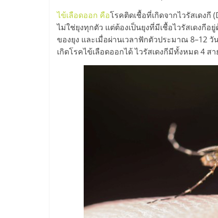
ไทย,
ไข้เลือดออก คือ
โรคติดเชื้อที่เกิดจากไวรัสเดงกี 
SMEs,
ไม่ใช่ยุงทุกตัว แต่ต้องเป็นยุงที่มีเชื้อไวรัสเดงก
ของยุง และเมื่อผ่านเวลาฟักตัวประมาณ 8–12 วัน ไ
แฟ
เกิดโรคไข้เลือดออกได้ ไวรัสเดงกีมีทั้งหมด 4 ส
รน
ไชส์,
ที่
ปรึกษา
แฟ
รน