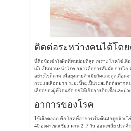
ไชส์,
รวม
แฟ
ติดต่อระหว่างคนได้โดย
รน
นี่คือข้อเข้าใจผิดที่พบบ่อยที่สุด เพราะ โรคไข้เ
เมียเป็นพาหะนำโรค กล่าวคือการสัมผัส การไอ จา
ไชส์
อย่างไรก็ตาม เมื่อยุงลายตัวเมียกัดและดูดเลือดจา
กระแสเลือดมาก ระยะนี้จะเป็นระยะติดต่อจากคนสู่ยุง
ขาย
เลือดของผู้ที่โดนกัด ก่อให้เกิดการติดเชื้อแล
อาการของโรค
แฟ
ไข้เลือดออก คือ โรคที่อาการเริ่มต้นมักดูคล้ายไข
รน
40 องศาเซลเซียส นาน 2–7 วัน อ่อนเพลีย ปวดศี