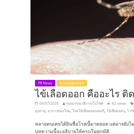
ประเทศไทย,
ThaiSMEsCenter
รวม
ธุรกิจ
เอ
ส
PR News
Uncategorized
ไข้เลือดออก คืออะไร ต
เอ็
06/07/2026
กองบรรณาธิการเว็บไซต์
82 views
,
,
,
,
ยุงลาย
อาการของโรค
โรคไข้เลือดออกเดงกี
ไข้เลือดออก
ไวรั
มอี
หลายคนเคยได้ยินชื่อโรคนี้มาตลอด แต่อาจยังไม่
บทความนี้จะอธิบายให้ครบในทุกมิติ