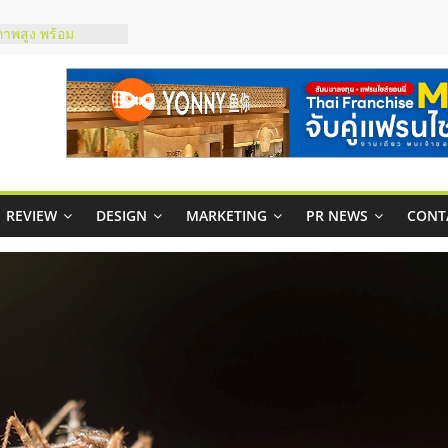
ชส์ยอนนี่
t Up จับคู่แฟรน
ภาพสูง พร้อม
ะเสียง
ty ในไทยที่ไหนดี?
รให้คุ้มค่าและตอบ
มสภาพคล่องให้ธุรกิจ
REVIEW
DESIGN
MARKETING
PR NEWS
CONT
กาสบริหารสถานี