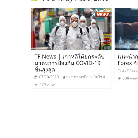
และ
ขยาย
สา
ขา
TF News | เกาหลีใต้ยกระดับ
แนะนำกา
มาตรการป้องกัน COVID-19
Forex ก
ขั้นสูงสุด
แฟ
25/11/2
07/10/2020
กองบรรณาธิการเว็บไซต์
538 view
479 views
รน
ไชส์,
ศูนย์