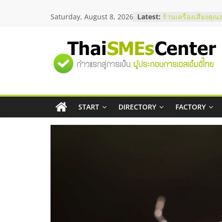
Skip
Saturday, August 8, 2026
Latest:
สัมมนาลงทุน แฟรนไ
to
ThaiFranchise Mee
content
ไชส์ ครั้งที่ 8
ร้านเครื่องเสียงคุณ
"ศูนย์
โซลูชันระบบภาพแล
บริษัท Cybersecuri
วิธีเลือกผู้ให้บริกา
รวม
โจทย์ธุรกิจ
อยากหาเงินทุน เพิ่
เริ่มยังไงให้ผ่านฉลุย
START
DIRECTORY
FACTORY
ข้อมูล
สัมมนาออนไลน์ โอ
บริการน้ำมัน Shell
ธุรกิจ
SME
แห่ง