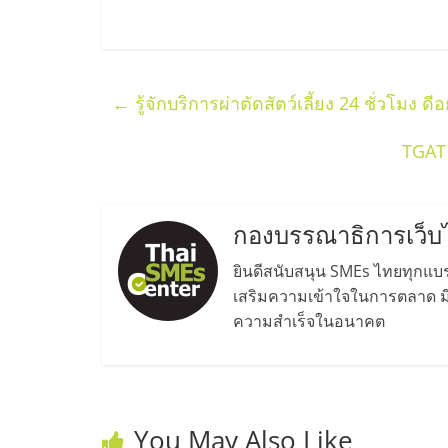
น้อย
คืน
←
รู้จักบริการผ่าตัดสัตว์เลี้ยง 24 ชั่วโมง ดี
ทุน
TGAT 
ไว,
กองบรรณาธิการเว็บ
ที่
ยินดีสนับสนุน SMEs ไทยทุกแบรน
ปรึกษา
เสริมความเข้าใจในการตลาด มีค
ความสำเร็จในอนาคต
การ
ลงทุน
You May Also Like