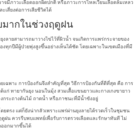
วยอาจมีภาวะเลือดออกผิดปกติ หรือภาวะการไหลเวียนเลือดล้มเหลว
ะเสี่ยงต่อการเสียชีวิตได้
่พบมากในช่วงฤดูฝน
ให้ยุงลายสามารถมาวางไข่ไว้ที่ผิวน้ำ จนเกิดการแพร่กระจายของ
กปีมีผู้ป่วยพุ่งสูงขึ้นอย่างเห็นได้ชัด โดยเฉพาะในเขตเมืองที่มี
เฉพาะ การป้องกันจึงสำคัญที่สุด วิธีการป้องกันที่ดีที่สุด คือ การ
ด ได้แก่ ทายากันยุง นอนในมุ้ง สวมเสื้อแขนยาวและกางเกงขายาว
กระถางต้นไม้ ถาดน้ำ หรือภาชนะที่มีน้ำขังอยู่
โดยตรง แต่ก็ยังน่ากลัวเพราะแพร่ผ่านยุงลายได้รวดเร็วในชุมชน
งฤดูฝน ควรรีบพบแพทย์เพื่อรับการตรวจเลือดและรักษาทันที ไม่
ดออกมากขึ้นได้