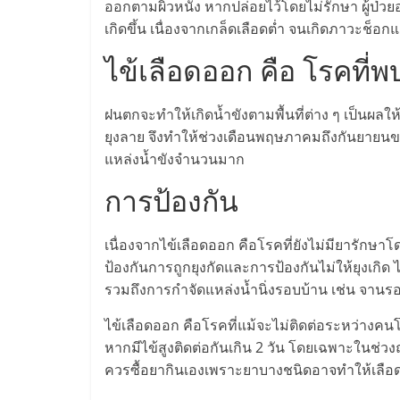
ออกตามผิวหนัง หากปล่อยไว้โดยไม่รักษา ผู้ป่
ไชส์
เกิดขึ้น เนื่องจากเกล็ดเลือดต่ำ จนเกิดภาวะช็อกแล
ไข้เลือดออก คือ โรคที
แฟ
ฝนตกจะทำให้เกิดน้ำขังตามพื้นที่ต่าง ๆ เป็นผล
รน
ยุงลาย จึงทำให้ช่วงเดือนพฤษภาคมถึงกันยายนของทุ
แหล่งน้ำขังจำนวนมาก
ไชส์
การป้องกัน
ขาย
เนื่องจากไข้เลือดออก คือโรคที่ยังไม่มียารักษาโดย
หน้า
ป้องกันการถูกยุงกัดและการป้องกันไม่ให้ยุงเกิ
รวมถึงการกำจัดแหล่งน้ำนิ่งรอบบ้าน เช่น จานรอง
บ้าน
ไข้เลือดออก คือโรคที่แม้จะไม่ติดต่อระหว่างคน
หากมีไข้สูงติดต่อกันเกิน 2 วัน โดยเฉพาะในช่ว
ลงทุน
ควรซื้อยากินเองเพราะยาบางชนิดอาจทำให้เลือ