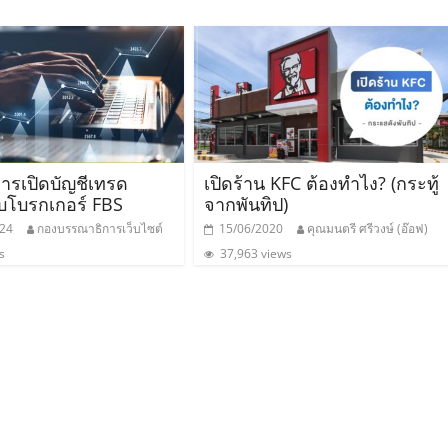
รเปิดบัญชีเทรด
เปิดร้าน KFC ต้องทำไง? (กระทู้
ับโบรกเกอร์ FBS
จากพันทิป)
024
กองบรรณาธิการเว็บไซต์
15/06/2020
คุณมนตรี ศรีวงษ์ (อ๊อฟ)
s
37,963 views