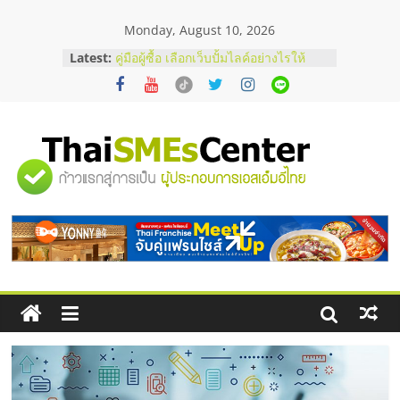
Skip
Monday, August 10, 2026
to
สัมมนาออนไลน์ โอกาสบริหารสถานี
content
Latest:
บริการน้ำมัน Shell
คู่มือผู้ซื้อ เลือกเว็บปั้มไลค์อย่างไรให้
เหมาะกับเป้าหมายของธุรกิจ
เว็บปั้มวิวช่วยธุรกิจออนไลน์ได้จริงหรือ
วิเคราะห์ข้อดีและข้อควรพิจารณา
FAQ รวมคำถามยอดฮิตเกี่ยวกับการ
"ศูนย์
ปั้มฟอลติ๊กตอกที่เจ้าของธุรกิจควรรู้
อยากหาเงินทุน เพิ่มสภาพคล่องให้ธุรกิจ
เริ่มยังไงให้ผ่านฉลุย
รวม
ข้อมูล
ธุรกิจ
SME