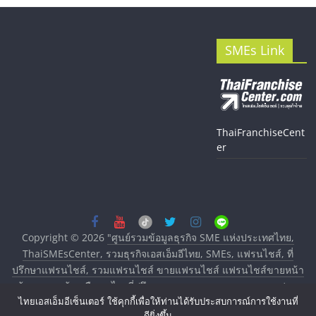
SMEs Link
ThaiFranchiseCent
er
Copyright © 2026
"ศูนย์รวมข้อมูลธุรกิจ SME แห่งประเทศไทย,
ThaiSMEsCenter, รวมธุรกิจเอสเอ็มอีไทย, SMEs, แฟรนไชส์, ที่
ปรึกษาแฟรนไชส์, รวมแฟรนไชส์ ขายแฟรนไชส์ แฟรนไชส์ขายหน้า
บ้าน ลงทุนน้อย คืนทุนไว, ที่ปรึกษาการลงทุนและขยายสาขาแฟรน
ไชส์, ศูนย์รวมแฟรนไชส์ พร้อมทำเลสำหรับเปิดร้าน ปรึกษาฟรี,
ไทยเอสเอ็มอีเซ็นเตอร์ ใช้คุกกี้เพื่อให้ท่านได้รับประสบการณ์การใช้งานที่
ดียิ่งขึ้น