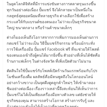
มอี
ในยุคโลกดิจิทัลที่มีการแข่งขันทางการตลาดรุนแรงขึ้น
ทุกวันอย่างต่อเนื่อง ปั้มแชร์ จึงได้กลายมาเป็นหนึ่งใน
ไทย,
กลยุทธ์สุดยอดนิยมที่หลายธุรกิจ ต่างเลือกใช้เพื่อสร้าง
กระแสให้กับแบรนด์ของตนเอง ไม่ว่าจะเป็นธุรกิจขนาด
SMEs,
ใหญ่ ขนาดกลาง หรือร้านค้าขนาดเล็กๆ
ต่างก็มองเห็นถึงโอกาสจากการเพิ่มการมองเห็นผ่านการ
แฟ
กดแชร์ ไม่ว่าจะเป็น วิธีปั้มแชร์กิจกรรม หรือแม้กระทั่ง
การใช้เครื่องมือ ปั้มแชร์ Facebook ฟรี ที่จะช่วยให้โพสต์
รน
ของตนเองเข้าถึงผู้คนได้มากยิ่งขึ้น ตัวอย่างที่เห็นได้ชัดคือ
ร้านกาแฟเล็กๆ ในต่างจังหวัด ที่เพิ่งเปิดตัวมาไม่นาน
ไชส์,
ตัดสินใจใช้ปั้มแชร์กับโพสต์เปิดร้านวันแรกพร้อมกับโปร
โมชั่นเครื่องดื่ม ผลลัพธ์คือมีคนพูดถึงในโลกออนไลน์
ที่
อย่างกว้างขวาง เป็นจุดดึงดูดลูกค้าใหม่ๆ ให้เข้ามาลอง
ชิมอย่างต่อเนื่อง เรื่องราวเหล่านี้จึงสะท้อนให้เห็นว่าการ
ปรึกษา
ปั้มแชร์ไม่ได้เป็นเพียงเครื่องมือทางตัวเลข แต่ยังช่วยให้
ธุรกิจของคุณ สามารถสร้างโอกาส สร้างการรับรู้ และ
ก้าวสู่ความสำเร็จได้เร็วกว่าที่คาดหวังเลยค่ะ