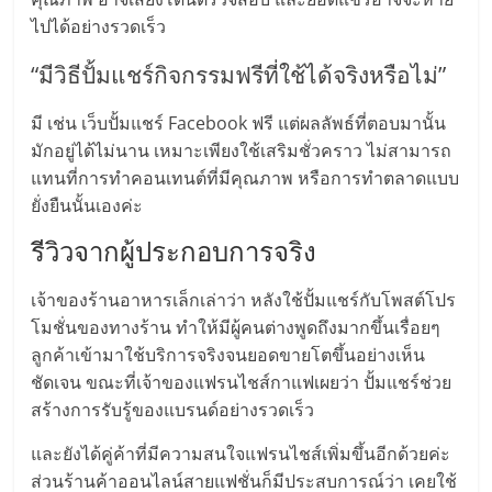
ไทย,
ไปได้อย่างรวดเร็ว
SMEs,
แฟ
“มีวิธีปั้มแชร์กิจกรรมฟรีที่ใช้ได้จริงหรือไม่”
รน
ไชส์,
มี เช่น เว็บปั้มแชร์ Facebook ฟรี แต่ผลลัพธ์ที่ตอบมานั้น
ที่
มักอยู่ได้ไม่นาน เหมาะเพียงใช้เสริมชั่วคราว ไม่สามารถ
ปรึกษา
แทนที่การทำคอนเทนต์ที่มีคุณภาพ หรือการทำตลาดแบบ
แฟ
ยั่งยืนนั้นเองค่ะ
รน
ไชส์,
รีวิวจากผู้ประกอบการจริง
รวม
แฟ
เจ้าของร้านอาหารเล็กเล่าว่า หลังใช้ปั้มแชร์กับโพสต์โปร
รน
โมชั่นของทางร้าน ทำให้มีผู้คนต่างพูดถึงมากขึ้นเรื่อยๆ
ไชส์
ลูกค้าเข้ามาใช้บริการจริงจนยอดขายโตขึ้นอย่างเห็น
ขาย
ชัดเจน ขณะที่เจ้าของแฟรนไชส์กาแฟเผยว่า ปั้มแชร์ช่วย
แฟ
สร้างการรับรู้ของแบรนด์อย่างรวดเร็ว
รน
ไชส์
และยังได้คู่ค้าที่มีความสนใจแฟรนไชส์เพิ่มขึ้นอีกด้วยค่ะ
แฟ
ส่วนร้านค้าออนไลน์สายแฟชั่นก็มีประสบการณ์ว่า เคยใช้