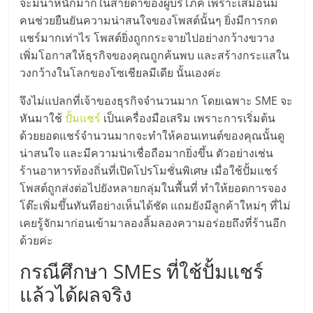
แฟ
จะมีน้ำหนักมากในสายตาของผู้บริโภค เพราะเสมือนมี
คนช่วยยืนยันความน่าสนใจของโพสต์นั้นๆ ยิ่งมีการกด
รน
แชร์มากเท่าไร โพสต์ยิ่งถูกกระจายไปอย่างกว้างขวาง
เพิ่มโอกาสให้ธุรกิจของคุณถูกค้นพบ และสร้างกระแสใน
ไชส์
วงกว้างในโลกของโซเชียลมีเดีย นั้นเองค่ะ
จึงไม่แปลกที่เจ้าของธุรกิจจำนวนมาก โดยเฉพาะ SME จะ
แฟ
หันมาใช้
ปั้มแชร์
เป็นเครื่องมือเสริม เพราะการเริ่มต้น
ด้วยยอดแชร์จำนวนมากจะทำให้คอนเทนต์ของคุณนั้นดู
รน
น่าสนใจ และมีความน่าเชื่อถือมากยิ่งขึ้น ตัวอย่างเช่น
ร้านอาหารท้องถิ่นที่เปิดโปรโมชั่นพิเศษ เมื่อใช้ปั้มแชร์
ไชส์
โพสต์ถูกส่งต่อไปยังหลายกลุ่มในพื้นที่ ทำให้ยอดการจอง
โต๊ะเพิ่มขึ้นทันทีอย่างเห็นได้ชัด แถมยังมีลูกค้าใหม่ๆ ที่ไม่
ขาย
เคยรู้จักมาก่อนเข้ามาลองลิ้มลองความอร่อยถึงที่ร้านอีก
ด้วยค่ะ
หน้า
กรณีศึกษา SMEs ที่ใช้ปั้มแชร์
แล้วได้ผลจริง
บ้าน