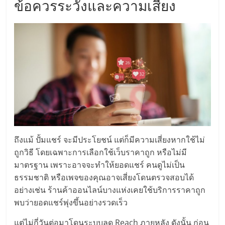
ข้อควรระวังและความเสี่ยง
เปิด
ร้าน
ปรึกษา
ฟรี,
บริการ
ถึงแม้ ปั้มแชร์ จะมีประโยชน์ แต่ก็มีความเสี่ยงหากใช้ไม่
พัฒนา
ถูกวิธี โดยเฉพาะการเลือกใช้เว็บราคาถูก หรือไม่มี
มาตรฐาน เพราะอาจจะทำให้ยอดแชร์ คนดูไม่เป็น
ระบบ
ธรรมชาติ หรือเพจของคุณอาจเสี่ยงโดนตรวจสอบได้
อย่างเช่น ร้านค้าออนไลน์บางแห่งเคยใช้บริการราคาถูก
แฟ
พบว่ายอดแชร์พุ่งขึ้นอย่างรวดเร็ว
แต่ไม่กี่วันต่อมาโดนระบบลด Reach ภายหลัง ดังนั้น ก่อน