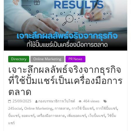
แห่ง
ประเทศไทย,
ThaiSMEsCenter,
รวม
Directory
Online Marketing
PR News
เจาะลึกผลลัพธ์จริงจากธุรกิจ
ธุรกิจ
ที่ใช้ปั้มแชร์เป็นเครื่องมือการ
เอ
ตลาด
ส
25/09/2025
กองบรรณาธิการเว็บไซต์
464 views
,
,
,
,
,
24Social
Online Marketing
การตลาด
การใช้ ปั้มแชร์
การใช้ปั้มแชร์
เอ็
,
,
,
,
,
ปั้มแชร์
ยอดแชร์
เครื่องมือการตลาด
เพิ่มยอดแชร์
เว็บปั้มแชร์
ใช้ปั้ม
แชร์