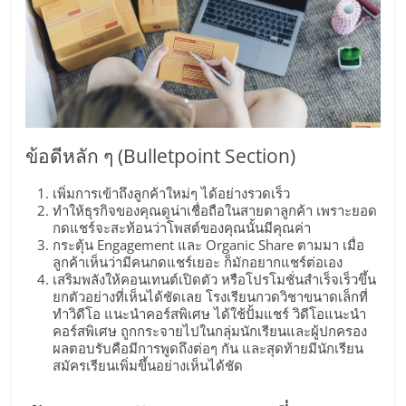
ศูนย์
รวม
แฟ
ข้อดีหลัก ๆ (Bulletpoint Section)
รน
เพิ่มการเข้าถึงลูกค้าใหม่ๆ ได้อย่างรวดเร็ว
ทำให้ธุรกิจของคุณดูน่าเชื่อถือในสายตาลูกค้า เพราะยอด
ไชส์
กดแชร์จะสะท้อนว่าโพสต์ของคุณนั้นมีคุณค่า
กระตุ้น Engagement และ Organic Share ตามมา เมื่อ
พร้อม
ลูกค้าเห็นว่ามีคนกดแชร์เยอะ ก็มักอยากแชร์ต่อเอง
เสริมพลังให้คอนเทนต์เปิดตัว หรือโปรโมชั่นสำเร็จเร็วขึ้น
ยกตัวอย่างที่เห็นได้ชัดเลย โรงเรียนกวดวิชาขนาดเล็กที่
ทำเล
ทำวิดีโอ แนะนำคอร์สพิเศษ ได้ใช้ปั้มแชร์ วิดีโอแนะนำ
คอร์สพิเศษ ถูกกระจายไปในกลุ่มนักเรียนและผู้ปกครอง
ผลตอบรับคือมีการพูดถึงต่อๆ กัน และสุดท้ายมีนักเรียน
สำหรับ
สมัครเรียนเพิ่มขึ้นอย่างเห็นได้ชัด