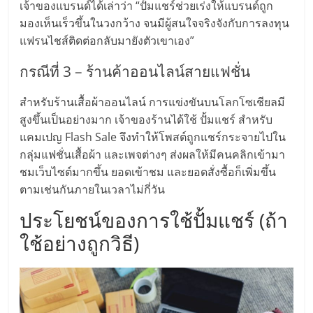
เจ้าของแบรนด์ได้เล่าว่า “ปั้มแชร์ช่วยเร่งให้แบรนด์ถูก
ลงทุน
มองเห็นเร็วขึ้นในวงกว้าง จนมีผู้สนใจจริงจังกับการลงทุน
แฟรนไชส์ติดต่อกลับมายังตัวเขาเอง”
และ
กรณีที่ 3 – ร้านค้าออนไลน์สายแฟชั่น
ขยาย
สำหรับร้านเสื้อผ้าออนไลน์ การแข่งขันบนโลกโซเชียลมี
สูงขึ้นเป็นอย่างมาก เจ้าของร้านได้ใช้ ปั้มแชร์ สำหรับ
สา
แคมเปญ Flash Sale จึงทำให้โพสต์ถูกแชร์กระจายไปใน
กลุ่มแฟชั่นเสื้อผ้า และเพจต่างๆ ส่งผลให้มีคนคลิกเข้ามา
ขา
ชมเว็บไซต์มากขึ้น ยอดเข้าชม และยอดสั่งซื้อก็เพิ่มขึ้น
ตามเช่นกันภายในเวลาไม่กี่วัน
แฟ
ประโยชน์ของการใช้ปั้มแชร์ (ถ้า
ใช้อย่างถูกวิธี)
รน
ไชส์,