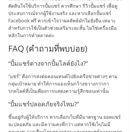
รน
ตัดสินใจใช้บริการปั้มแชร์ ควรศึกษา รีวิวปั้มแชร์ เพื่อดู
ประสบการณ์จากผู้ใช้งานจริง และหากเลือกปั้มแชร์
ไชส์"
Facebook ฟรี ควรเข้าใจว่าผลลัพธ์มักไม่ยั่งยืน เหมาะ
สำหรับการใช้เป็นตัวช่วยเสริมระยะสั้น ไม่ใช่เครื่องมือ
"ศูนย์
หลักในการทำตลาดค่ะ
รวม
FAQ (คำถามที่พบบ่อย)
ข้อมูล
ธุรกิจ
SME
“ปั้มแชร์ต่างจากปั้มไลค์ยังไง?”
แห่ง
ประเทศไทย,
“แชร์” คือการส่งต่อคอนเทนต์ไปยังเครือข่ายต่างๆ ตาม
ThaiSMEsCenter,
กลุ่มเป้าหมาย ทำให้การมองเห็นกว้างขวางกว่ากา
รวม
รกดไลค์ที่เป็นเพียงการแสดงความรู้สึกชอบเท่านั้น
ธุรกิจ
“ปั้มแชร์ปลอดภัยจริงไหม?”
เอ
ส
ขึ้นอยู่กับผู้ให้บริการ หากเลือกเว็บที่มีมาตรฐาน ยอดแชร์
เอ็
จะปลอดภัย และมีความคงที่กว่า แต่หากใช้เว็บไม่มี
มอี
คุณภาพ อาจเสี่ยงโดนตรวจสอบ และยอดแชร์อาจจะหาย