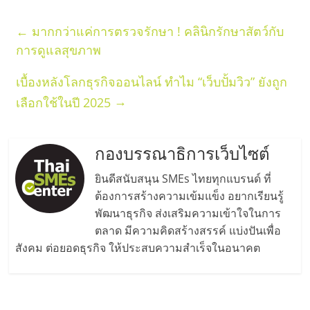
รน
ไชส์,
←
มากกว่าแค่การตรวจรักษา ! คลินิกรักษาสัตว์กับ
ศูนย์
การดูแลสุขภาพ
รวม
แฟ
เบื้องหลังโลกธุรกิจออนไลน์ ทำไม “เว็บปั้มวิว” ยังถูก
รน
→
เลือกใช้ในปี 2025
ไชส์
พร้อม
ทำเล
กองบรรณาธิการเว็บไซต์
สำหรับ
เปิด
ยินดีสนับสนุน SMEs ไทยทุกแบรนด์ ที่
ร้าน
ต้องการสร้างความเข้มแข็ง อยากเรียนรู้
ปรึกษา
พัฒนาธุรกิจ ส่งเสริมความเข้าใจในการ
ฟรี,
ตลาด มีความคิดสร้างสรรค์ แบ่งปันเพื่อ
บริการ
สังคม ต่อยอดธุรกิจ ให้ประสบความสำเร็จในอนาคต
พัฒนา
ระบบ
แฟ