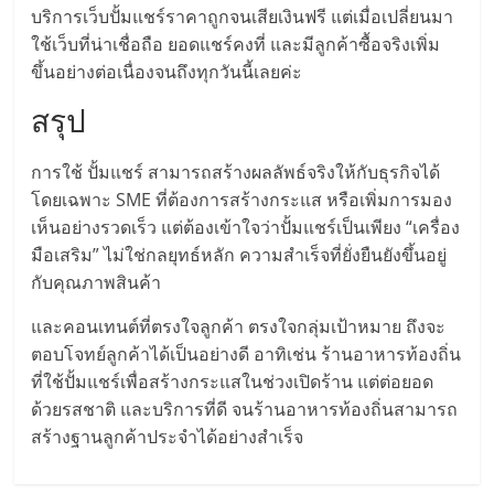
รน
บริการเว็บปั้มแชร์ราคาถูกจนเสียเงินฟรี แต่เมื่อเปลี่ยนมา
ไชส์
ใช้เว็บที่น่าเชื่อถือ ยอดแชร์คงที่ และมีลูกค้าซื้อจริงเพิ่ม
ขาย
ขึ้นอย่างต่อเนื่องจนถึงทุกวันนี้เลยค่ะ
หน้า
สรุป
บ้าน
ลงทุน
น้อย
การใช้ ปั้มแชร์ สามารถสร้างผลลัพธ์จริงให้กับธุรกิจได้
คืน
โดยเฉพาะ SME ที่ต้องการสร้างกระแส หรือเพิ่มการมอง
ทุน
เห็นอย่างรวดเร็ว แต่ต้องเข้าใจว่าปั้มแชร์เป็นเพียง “เครื่อง
ไว,
มือเสริม” ไม่ใช่กลยุทธ์หลัก ความสำเร็จที่ยั่งยืนยังขึ้นอยู่
ที่
กับคุณภาพสินค้า
ปรึกษา
และคอนเทนต์ที่ตรงใจลูกค้า ตรงใจกลุ่มเป้าหมาย ถึงจะ
การ
ตอบโจทย์ลูกค้าได้เป็นอย่างดี อาทิเช่น ร้านอาหารท้องถิ่น
ลงทุน
และ
ที่ใช้ปั้มแชร์เพื่อสร้างกระแสในช่วงเปิดร้าน แต่ต่อยอด
ขยาย
ด้วยรสชาติ และบริการที่ดี จนร้านอาหารท้องถิ่นสามารถ
สา
สร้างฐานลูกค้าประจำได้อย่างสำเร็จ
ขา
แฟ