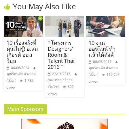
รน
You May Also Like
ไชส์"
10 เรื่องจริงที่
“ โครงการ
10 งาน
คุณไม่รู้! อ.สม
Designers’
ออนไลน์ ทำ
เกียรติ อ่อน
Room &
แล้วได้ตังค์
วิมล
Talent Thai
08/05/2017
2016 ”
04/06/2024
คุณรัตนชัย ม่วงงาม
คุณรัตนชัย ม่วงงาม
22/07/2016
(เปี๊ยก)
110,607
กองบรรณาธิการ
(เปี๊ยก)
1,732
views
เว็บไซต์
809
views
views
Main Sponsors