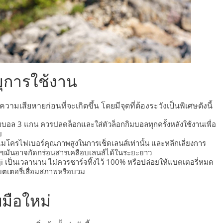
ยุการใช้งาน
มเสียหายก่อนที่จะเกิดขึ้น โดยมีจุดที่ต้องระวังเป็นพิเศษดังนี้
กิมบอล 3 แกน ควรปลดล็อกและใส่ตัวล็อกกิมบอลทุกครั้งหลังใช้งานเพื่อ
ย
โครไฟเบอร์คุณภาพสูงในการเช็ดเลนส์เท่านั้น และหลีกเลี่ยงการ
บไขมันอาจกัดกร่อนสารเคลือบเลนส์ได้ในระยะยาว
ji เป็นเวลานาน ไม่ควรชาร์จทิ้งไว้ 100% หรือปล่อยให้แบตเตอรี่หมด
นแบตเตอรี่เสื่อมสภาพหรือบวม
บมือใหม่