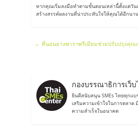
น้อย
หากคุณเริ่มลงมือทำตามขั้นตอนเหล่านี้ตั้งแต่วัน
สร้างสรรค์ผลงานที่น่าประทับใจให้คุณได้อีกนา
คืน
ทุน
←
ที่นอนยางพาราพรีเมียมช่วยปรับปรุงคุ
ไว,
ที่
กองบรรณาธิการเว็บ
ปรึกษา
ยินดีสนับสนุน SMEs ไทยทุกแบรน
เสริมความเข้าใจในการตลาด มีค
การ
ความสำเร็จในอนาคต
ลงทุน