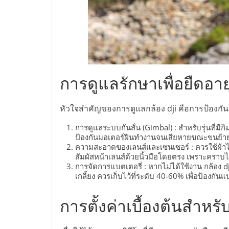
ไชส์,
รวม
แฟ
การดูแลรักษาเพื่อยืดอา
รน
หัวใจสำคัญของการดูแลกล้อง dji คือการป้องกันควา
การดูแลระบบกันสั่น (Gimbal) : สำหรับรุ่นที่มี
ไชส์
ป้องกันมอเตอร์ฝืนทำงานจนเสียหายขณะขนย้า
ความสะอาดของเลนส์และเซนเซอร์ : ควรใช้ผ้าไม
ขาย
สัมผัสหน้าเลนส์ด้วยนิ้วมือโดยตรง เพราะครา
การจัดการแบตเตอรี่ : หากไม่ได้ใช้งาน กล้อง d
เกลี้ยง ควรเก็บไว้ที่ระดับ 40-60% เพื่อป้องกั
แฟ
การตั้งค่าเบื้องต้นสำหรั
รน