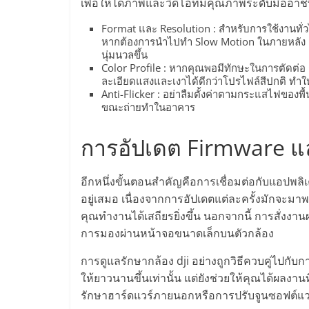
เพื่อให้ได้ภาพและวิดีโอที่มีคุณภาพระดับมืออาชีพ 
ไชส์
Format และ Resolution : สำหรับการใช้งานทั่วไ
หากต้องการนำไปทำ Slow Motion ในภายหลัง ก
แฟ
นุ่มนวลขึ้น
Color Profile : หากคุณพอมีทักษะในการตัดต่อ
ละเอียดแสงและเงาได้ดีกว่าโปรไฟล์สีปกติ ทำใ
รน
Anti-Flicker : อย่าลืมตั้งค่าตามกระแสไฟของพื้
ขณะถ่ายทำในอาคาร
ไชส์
การอัปเดต Firmware แ
ขาย
อีกหนึ่งขั้นตอนสำคัญคือการเชื่อมต่อกับแอปพลิ
อยู่เสมอ เนื่องจากการอัปเดตแต่ละครั้งมักจะมาพร
หน้า
คุณทำงานได้เสถียรยิ่งขึ้น นอกจากนี้ การสั่งง
การมองผ่านหน้าจอขนาดเล็กบนตัวกล้อง
บ้าน
การดูแลรักษากล้อง dji อย่างถูกวิธีควบคู่ไปกับก
ให้ยาวนานขึ้นเท่านั้น แต่ยังช่วยให้คุณได้ผลงา
ลงทุน
รักษาฮาร์ดแวร์ภายนอกหรือการปรับจูนซอฟต์แว