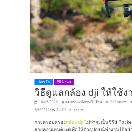
ประเทศไทย,
ThaiSMEsCenter
รวม
ธุรกิจ
เอ
ส
How To
PR News
วิธีดูแลกล้อง dji ให้ใช้ง
เอ็
18/06/2026
กองบรรณาธิการเว็บไซต์
213 views
,
ดูแลกล้อง dji
อัปเดต Firmware
มอี
การครอบครอง
กล้อง dji
ไม่ว่าจะเป็นซีรีส์ Pock
สายคอนเทนต์ แต่เพื่อให้ตัวอุปกรณ์ทำงานได้อย่