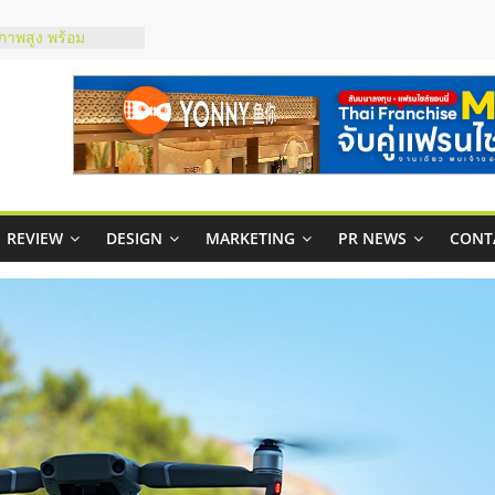
ณภาพสูง พร้อม
ละเสียง
ty ในไทยที่ไหนดี?
รให้คุ้มค่าและตอบ
มสภาพคล่องให้ธุรกิจ
ย
กาสบริหารสถานี
ไชส์ยอนนี่
REVIEW
DESIGN
MARKETING
PR NEWS
CONT
et Up จับคู่แฟรน