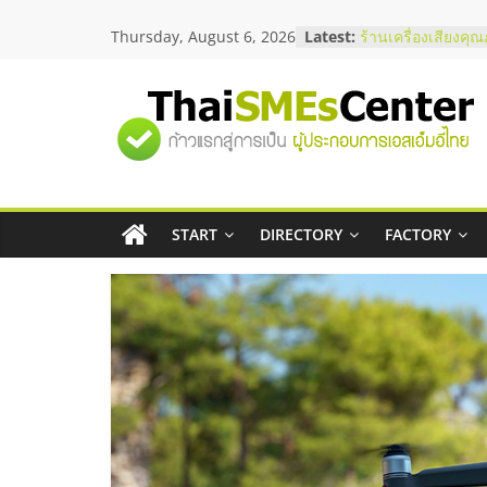
Skip
Thursday, August 6, 2026
Latest:
ร้านเครื่องเสียงคุ
to
โซลูชันระบบภาพแ
content
บริษัท Cybersecuri
วิธีเลือกผู้ให้บริกา
"ศูนย์
โจทย์ธุรกิจ
อยากหาเงินทุน เพิ่
เริ่มยังไงให้ผ่านฉลุ
รวม
สัมมนาออนไลน์ โอ
บริการน้ำมัน Shell
สัมมนาลงทุน แฟรน
START
DIRECTORY
FACTORY
ข้อมูล
ThaiFranchise Me
ไชส์ ครั้งที่ 8
ธุรกิจ
SME
แห่ง