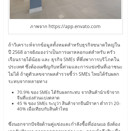
รน
ไชส์,
ศูนย์
รวม
ภาพจาก https://app.envato.com
แฟ
รน
ถ้าวิเคราะห์จากข้อมูลทั้งหมดสำหรับธุรกิจขนาดใหญ่ใน
ไชส์
ปี 2568 อาจยังมองว่าเป็นการเผาหลอกแต่สำหรับ ครัว
พร้อม
เรือนรายได้น้อย และ ธุรกิจ SMEs ที่พึ่งพาการบริโภคใน
ทำเล
ประเทศ ซึ่งต้องเผชิญกับหนี้ท่วมและการแข่งขันที่เอาชนะ
สำหรับ
ไม่ได้ ถ้าดูตัวเลขจากผลสำรวจชี้ว่า SMEs ไทยได้รับผลก
เปิด
ระทบจากหลายทาง
ร้าน
ปรึกษา
70.9% ของ SMEs ได้รับผลกระทบ จากสินค้านำเข้าจาก
ฟรี,
จีนที่แย่งส่วนแบ่งตลาด
บริการ
45 % ของ SMEs ระบุว่า สินค้าจากจีนมีราคา ต่ำกว่า 20-
40% เมื่อเทียบกับสินค้าไทย
พัฒนา
ระบบ
ซึ่งนอกจากปัจจัยด้านคู่แข่งและกำลังซื้อที่อ่อนแอ ยังต้อง
แฟ