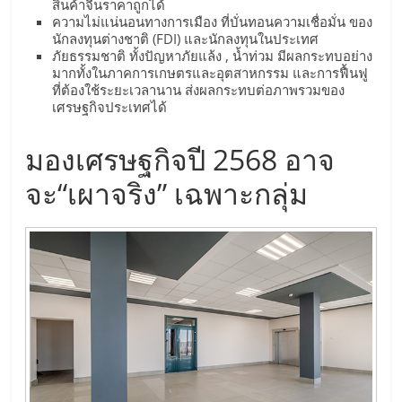
สินค้าจีนราคาถูกได้
รน
ความไม่แน่นอนทางการเมือง ที่บั่นทอนความเชื่อมั่น ของ
ไชส์
นักลงทุนต่างชาติ (FDI) และนักลงทุนในประเทศ
ขาย
ภัยธรรมชาติ ทั้งปัญหาภัยแล้ง , น้ำท่วม มีผลกระทบอย่าง
หน้า
มากทั้งในภาคการเกษตรและอุตสาหกรรม และการฟื้นฟู
ที่ต้องใช้ระยะเวลานาน ส่งผลกระทบต่อภาพรวมของ
บ้าน
เศรษฐกิจประเทศได้
ลงทุน
น้อย
มองเศรษฐกิจปี 2568 อาจ
คืน
ทุน
จะ“เผาจริง” เฉพาะกลุ่ม
ไว,
ที่
ปรึกษา
การ
ลงทุน
และ
ขยาย
สา
ขา
แฟ