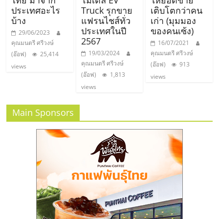
ประเทศอะไร
Truck รุกขาย
เติบโตกว่าคน
บ้าง
แฟรนไชส์ทั่ว
เก่า (มุมมอง
ประเทศในปี
ของคนเซ้ง)
29/06/2023
2567
คุณมนตรี ศรีวงษ์
16/07/2021
19/03/2024
คุณมนตรี ศรีวงษ์
(อ๊อฟ)
25,414
คุณมนตรี ศรีวงษ์
(อ๊อฟ)
913
views
(อ๊อฟ)
1,813
views
views
Main Sponsors