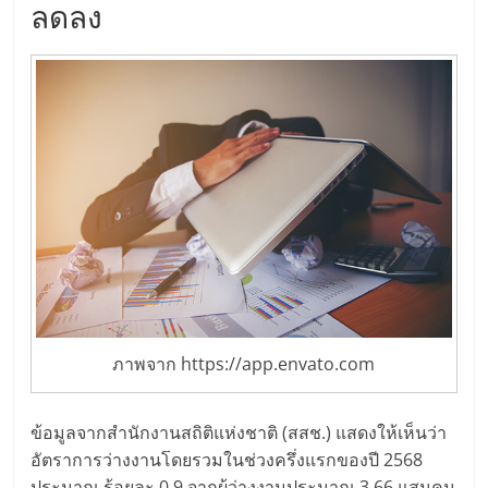
ลดลง
ศูนย์
รวม
แฟ
รน
ไชส์
พร้อม
ภาพจาก https://app.envato.com
ทำเล
ข้อมูลจากสำนักงานสถิติแห่งชาติ (สสช.) แสดงให้เห็นว่า
สำหรับ
อัตราการว่างงานโดยรวมในช่วงครึ่งแรกของปี 2568
ประมาณ ร้อยละ 0.9 จากผู้ว่างงานประมาณ 3.66 แสนคน