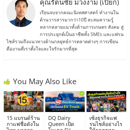
คุณรัตนชัย ม่วงงาม (เปี๊ยก)
เรียนจบจากคณะนิเทศศาสตร์ ทำงานใน
ด้านวารสารมากว่า10ปี สะสมความรู้
หลากหลายแนวทั้งด้านการเกษตร สังคม สู่
การประยุกต์เป็นอาชีพทั้ง SMEs และแฟรน
ไชส์รวมถึงแนวทางด้านกลยุทธ์การตลาดต่างๆ การเขียน
คืองานที่เราตั้งใจและใจรักมากที่สุด
You May Also Like
15 แบรนด์ร้าน
DQ Dairy
เซ้งธุรกิจแฟ
กาแฟชื่อดังใน
Queen เปิด
รนไชส์อย่างไร
ไทย มาจาก
โมเดล EV
ให้ยอดขาย