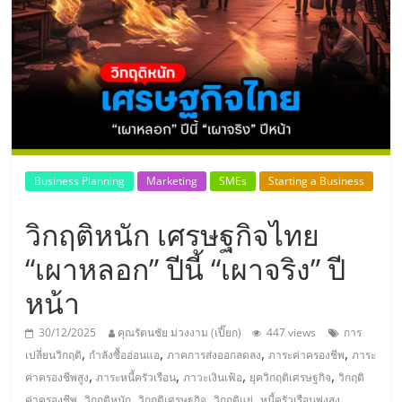
แห่ง
ประเทศไทย,
ThaiSMEsCenter,
รวม
Business Planning
Marketing
SMEs
Starting a Business
ธุรกิจ
วิกฤติหนัก เศรษฐกิจไทย
เอ
“เผาหลอก” ปีนี้ “เผาจริง” ปี
หน้า
ส
30/12/2025
คุณรัตนชัย ม่วงงาม (เปี๊ยก)
447 views
การ
เอ็
,
,
,
,
เปลี่ยนวิกฤติ
กำลังซื้ออ่อนแอ
ภาคการส่งออกลดลง
ภาระค่าครองชีพ
ภาระ
,
,
,
,
ค่าครองชีพสูง
ภาระหนี้ครัวเรือน
ภาวะเงินเฟ้อ
ยุควิกฤติเศรษฐกิจ
วิกฤติ
,
,
,
,
,
ค่าครองชีพ
วิกฤติหนัก
วิกฤติเศรษฐกิจ
วิกฤติแย่
หนี้ครัวเรือนพุ่งสูง