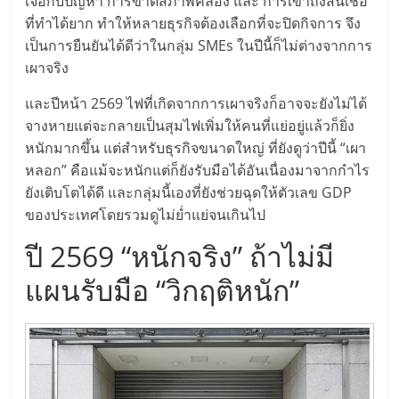
เจอกับปัญหา การขาดสภาพคล่อง และ การเข้าถึงสินเชื่อ
รน
ไชส์"
ที่ทำได้ยาก ทำให้หลายธุรกิจต้องเลือกที่จะปิดกิจการ จึง
เป็นการยืนยันได้ดีว่าในกลุ่ม SMEs ในปีนี้ก็ไม่ต่างจากการ
เผาจริง
และปีหน้า 2569 ไฟที่เกิดจากการเผาจริงก็อาจจะยังไม่ได้
จางหายแต่จะกลายเป็นสุมไฟเพิ่มให้คนที่แย่อยู่แล้วก็ยิ่ง
หนักมากขึ้น แต่สำหรับธุรกิจขนาดใหญ่ ที่ยังดูว่าปีนี้ “เผา
หลอก” คือแม้จะหนักแต่ก็ยังรับมือได้อันเนื่องมาจากกำไร
ยังเติบโตได้ดี และกลุ่มนี้เองที่ยังช่วยฉุดให้ตัวเลข GDP
ของประเทศโดยรวมดูไม่ย่ำแย่จนเกินไป
ปี 2569 “หนักจริง” ถ้าไม่มี
แผนรับมือ “วิกฤติหนัก”