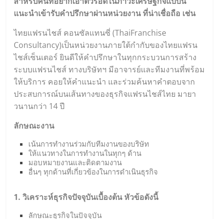
สำหรับคนที่อยากเอาตัวรอดในภาวะเศรษฐกิจแบบนี้
แนะนำเข้ารับคำปรึกษาผ่านหน่วยงาน ที่น่าเชื่อถือ เช่น
ไทยแฟรนไชส์ คอนซัลแทนซี่ (
ThaiFranchise
Consultancy
)เป็นหน่วยงานภายใต้กำกับของไทยแฟรน
ไชส์เซ็นเตอร์ ยินดีให้คำปรึกษาในทุกกระบวนการสร้าง
ระบบแฟรนไชส์ ทางบริษัทฯ มีอาจารย์และทีมงานที่พร้อม
ให้บริการ คอยให้คำแนะนำ และร่วมค้นหาคำตอบจาก
ประสบการณ์บนเส้นทางของธุรกิจแฟรนไชส์ไทย มายา
วนานกว่า 14 ปี
ลักษณะงาน
เน้นการทำงานร่วมกับทีมงานของบริษัท
ให้แนวทางในการทำงานในทุกๆ ด้าน
มอบหมายงานและติดตามงาน
อื่นๆ ทุกด้านที่เกี่ยวข้องในการดำเนินธุรกิจ
1. วิเคราะห์ธุรกิจปัจจุบันเบื้องต้น หัวข้อดังนี้
ลักษณะธุรกิจในปัจจุบัน