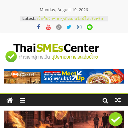
Skip
Monday, August 10, 2026
to
สัมมนาลงทุน แฟรนไชส์ยอนนี่
content
Latest:
ThaiFranchise Meet Up จับคู่แฟรน
ไชส์ ครั้งที่ 8
เว็บปั้มวิวช่วยธุรกิจออนไลน์ได้จริงหรือ
วิเคราะห์ข้อดีและข้อควรพิจารณา
FAQ รวมคำถามยอดฮิตเกี่ยวกับการ
ปั้มฟอลติ๊กตอกที่เจ้าของธุรกิจควรรู้
"ศูนย์
อยากหาเงินทุน เพิ่มสภาพคล่องให้ธุรกิจ
เริ่มยังไงให้ผ่านฉลุย
รวม
สัมมนาออนไลน์ โอกาสบริหารสถานี
บริการน้ำมัน Shell
ข้อมูล
ธุรกิจ
SME