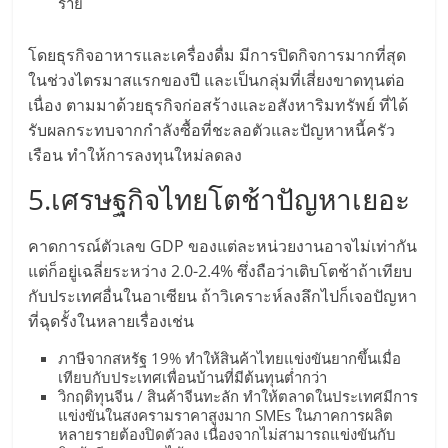
ไทย,
ราย
SMEs,
แฟ
โดยธุรกิจอาหารและเครื่องดื่ม มีการปิดกิจการมากที่สุด
รน
ในช่วงไตรมาสแรกของปี และเป็นกลุ่มที่เสี่ยงขาดทุนต่อ
ไชส์,
เนื่อง ตามมาด้วยธุรกิจก่อสร้างและอสังหาริมทรัพย์ ที่ได้
ที่
รับผลกระทบจากกำลังซื้อที่ชะลอตัวและปัญหาหนี้ครัว
ปรึกษา
เรือน ทำให้การลงทุนใหม่ลดลง
แฟ
5.เศรษฐกิจไทยโตช้าปัญหาเยอะ
รน
ไชส์,
รวม
คาดการณ์ตัวเลข GDP ของแต่ละหน่วยงานอาจไม่เท่ากัน
แฟ
แต่ก็อยู่เฉลี่ยระหว่าง 2.0-2.4% ซึ่งถือว่าเติบโตช้าถ้าเทียบ
รน
กับประเทศอื่นในอาเซียน ถ้าวิเคราะห์ลงลึกไปก็เจอปัญหา
ไชส์
ที่ฉุดรั้งในหลายเรื่องเช่น
ขาย
ภาษีจากสหรัฐ 19% ทำให้สินค้าไทยแข่งขันยากขึ้นเมื่อ
แฟ
เทียบกับประเทศเพื่อนบ้านที่มีต้นทุนต่ำกว่า
รน
วิกฤติทุนจีน / สินค้าจีนทะลัก ทำให้ตลาดในประเทศมีการ
ไชส์
แข่งขันในสงครามราคาสูงมาก SMEs ในภาคการผลิต
แฟ
หลายรายต้องปิดตัวลง เนื่องจากไม่สามารถแข่งขันกับ