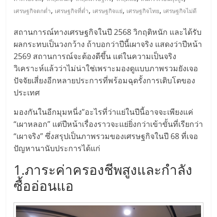
มอี
,
,
,
,
เศรษฐกิจตกต่ำ
เศรษฐกิจที่ต่ำ
เศรษฐกิจแย่
เศรษฐกิจไทย
เศรษฐกิจไม่ดี
ไทย,
สถานการณ์ทางเศรษฐกิจในปี 2568 วิกฤติหนัก และได้รับ
ผลกระทบเป็นวงกว้าง ถ้าบอกว่าปีนี้เผาจริง แสดงว่าปีหน้า
SMEs,
2569 สถานการณ์จะต้องดีขึ้น แต่ในความเป็นจริง
วิเคราะห์แล้วว่าไม่น่าใช่เพราะมองดูแบบภาพรวมยังเจอ
แฟ
ปัจจัยเสี่ยงอีกหลายประการที่พร้อมฉุดรั้งการเติบโตของ
ประเทศ
รน
มองกันในอีกมุมหนี่ง”อะไรที่ว่าแย่ในปีนี้อาจจะเพียงแค่
“เผาหลอก” แต่ปีหน้าเรื่องราวจะแย่ยิ่งกว่าเข้าขั้นที่เรียกว่า
ไชส์,
“เผาจริง” ซึ่งสรุปเป็นภาพรวมของเศรษฐกิจในปี 68 ที่เจอ
ปัญหานานับประการได้แก่
ที่
1.ภาระค่าครองชีพสูงและกำลัง
ซื้ออ่อนแอ
ปรึกษา