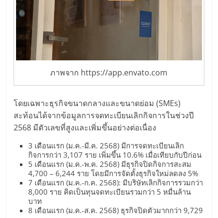
รน
ไชส์"
"ศูนย์
รวม
ภาพจาก https://app.envato.com
ข้อมูล
ธุรกิจ
SME
โดยเฉพาะธุรกิจขนาดกลางและขนาดย่อม (SMEs)
แห่ง
สะท้อนได้จากข้อมูลการจดทะเบียนเลิกกิจการในช่วงปี
ประเทศไทย,
2568 มีตัวเลขที่สูงและเพิ่มขึ้นอย่างต่อเนื่อง
ThaiSMEsCenter,
3 เดือนแรก (ม.ค.-มี.ค. 2568) มีการจดทะเบียนเลิก
รวม
กิจการกว่า 3,107 ราย เพิ่มขึ้น 10.6% เมื่อเทียบกับปีก่อน
ธุรกิจ
5 เดือนแรก (ม.ค.-พ.ค. 2568) มีธุรกิจปิดกิจการสะสม
เอ
4,700 – 6,244 ราย โดยมีการจัดตั้งธุรกิจใหม่ลดลง 5%
7 เดือนแรก (ม.ค.-ก.ค. 2568): มีบริษัทเลิกกิจการรวมกว่า
ส
8,000 ราย คิดเป็นทุนจดทะเบียนรวมกว่า 5 หมื่นล้าน
เอ็
บาท
มอี
8 เดือนแรก (ม.ค.-ส.ค. 2568) ธุรกิจปิดตัวมากกว่า 9,729