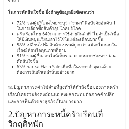
แฟ
ราคา
รน
ในการตัดสินใจซื้อ ยิ่งถ้าดูข้อมูลยิ่งชัดเจนว่า
72% ของผู้บริโภคไทยระบุว่า “ราคา” คือปัจจัยอันดับ 1
ไชส์
ในการเลือกซื้อสินค้าอุปโภคบริโภค
ครัวเรือนไทย 64% ลดการใช้จ่ายสินค้าที่ “ไม่จำเป็น”เพื่อ
ให้มีเงินหมุนเวียนเอาไว้ใช้ในแต่ละเดือนมากขึ้น
แฟ
58% เปลี่ยนไปซื้อสินค้าแบรนด์ถูกกว่า แม้จะไม่ชอบใน
เรื่องยี่ห้อหรือคุณภาพก็ตาม
81% ของผู้ซื้อออนไลน์เช็คราคาจากหลายช่องทางก่อน
รน
ตัดสินใจซื้อ
63% ยอมรอ Flash Sale เพื่อซื้อในราคาต่ำสุด แม้จะ
ต้องการสินค้าเหล่านั้นอย่างมาก
ไชส์
ละปัญหาภาระค่าใช้จ่ายที่สูงทำให้กำลังซื้อของภาคครัว
ขาย
เรือนโดยรวมยังคงอ่อนแอ ส่งผลกระทบต่อภาคค้าปลีก
และการฟื้นตัวของธุรกิจเป็นอย่างมาก
หน้า
2.ปัญหาภาระหนี้ครัวเรือนที่
วิกฤติหนัก
บ้าน