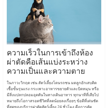
แฟ
รน
ไชส์,
รวม
ความเร็วในการเข้าถึงห้อง
แฟ
ผ่าตัดคือเส้นแบ่งระหว่าง
รน
ความเป็นและความตาย
ไชส์
ในภาวะวิกฤต เช่น สัตว์เลี้ยงโดนรถชน มดลูกอักเสบติด
เชื้อขั้นรุนแรง กระเพาะอาหารขยายตัวและบิดหมุน หรือ
ขาย
มีสิ่งแปลกปลอมอุดตันในทางเดินอาหาร ทุกนาทีที่เสียไป
หมายถึงโอกาสรอดชีวิตที่ลดน้อยลงเรื่อยๆ ข้อดีที่เด่นชัด
ที่สุดของบริการผ่าตัดสัตว์เลี้ยง 24 ชั่วโมง คือการตัด