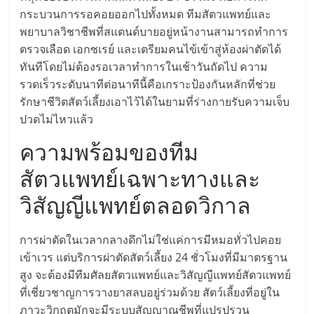
แฟ
กระบวนการรอคอยออกไปทั้งหมด ทีมสัตวแพทย์และ
รน
พยาบาลวิชาชีพที่สแตนด์บายอยู่หน้างานสามารถทำการ
ตรวจเลือด เอกซเรย์ และเตรียมคนไข้เข้าสู่ห้องผ่าตัดได้
ไชส์
ทันทีโดยไม่ต้องรอเวลาทำการในเช้าวันถัดไป ความ
รวดเร็วระดับนาทีต่อนาทีนี้คือเกราะป้องกันหลักที่ช่วย
รักษาชีวิตสัตว์เลี้ยงเอาไว้ได้ในยามที่ร่างกายรับความเจ็บ
แฟ
ปวดไม่ไหวแล้ว
รน
ความพร้อมของทีม
สัตวแพทย์เฉพาะทางและ
ไชส์
วิสัญญีแพทย์ตลอดวิกาล
ขาย
การผ่าตัดในเวลากลางดึกไม่ใช่แค่การมีหมอทั่วไปคอย
เข้าเวร แต่บริการผ่าตัดสัตว์เลี้ยง 24 ชั่วโมงที่มีมาตรฐาน
หน้า
สูง จะต้องมีทีมศัลยสัตวแพทย์และวิสัญญีแพทย์สัตวแพทย์
ที่เชี่ยวชาญการวางยาสลบอยู่ร่วมด้วย สัตว์เลี้ยงที่อยู่ใน
บ้าน
ภาวะวิกฤตมักจะมีระบบสัญญาณชีพที่แปรปรวน