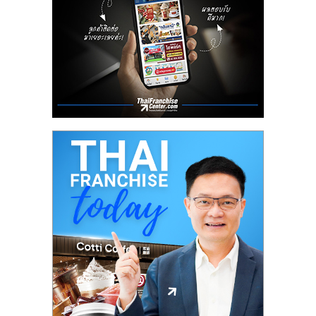
รน
ไชส์"