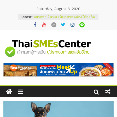
Skip
Saturday, August 8, 2026
to
content
Latest:
อยากหาเงินทุน เพิ่มสภาพคล่องให้ธุรกิจ
เริ่มยังไงให้ผ่านฉลุย
สัมมนาออนไลน์ โอกาสบริหารสถานี
บริการน้ำมัน Shell
สัมมนาลงทุน แฟรนไชส์ยอนนี่
ThaiFranchise Meet Up จับคู่แฟรน
"ศูนย์
ไชส์ ครั้งที่ 8
ร้านเครื่องเสียงคุณภาพสูง พร้อม
โซลูชันระบบภาพและเสียง
รวม
บริษัท Cybersecurity ในไทยที่ไหนดี?
วิธีเลือกผู้ให้บริการให้คุ้มค่าและตอบ
โจทย์ธุรกิจ
ข้อมูล
ธุรกิจ
SME