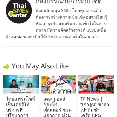
รน
กองบรรณาธิการเว็บไซต์
ยินดีสนับสนุน SMEs ไทยทุกแบรนด์ ที่
ไชส์"
ต้องการสร้างความเข้มแข็ง อยากเรียนรู้
พัฒนาธุรกิจ ส่งเสริมความเข้าใจในการ
"ศูนย์
ตลาด มีความคิดสร้างสรรค์ แบ่งปันเพื่อ
รวม
สังคม ต่อยอดธุรกิจ ให้ประสบความสำเร็จในอนาคต
ข้อมูล
ธุรกิจ
SME
แห่ง
You May Also Like
ประเทศไทย,
ThaiSMEsCenter,
รวม
ธุรกิจ
เอ
ไทยแฟรนไชส์
เดอะมอลล์
TF News |
ส
เซ็นเตอร์ให้
ช้อปปิ้ง
“เกาลูน” ซาลา
เอ็
บริการที่
เซ็นเตอร์ ชวน
เปาติ่มซำ
มอี
ปรึกษาการ
แอ่วกาด ม่วน
เครือ CRG