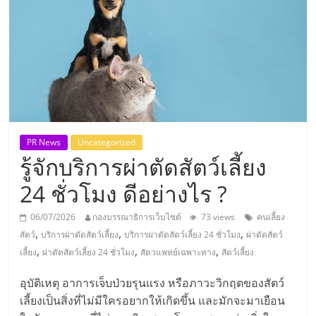
แห่ง
ประเทศไทย,
ThaiSMEsCenter,
รวม
PR News
Uncategorized
รู้จักบริการผ่าตัดสัตว์เลี้ยง
ธุรกิจ
24 ชั่วโมง ดีอย่างไร ?
เอ
06/07/2026
กองบรรณาธิการเว็บไซต์
73 views
คนเลี้ยง
,
,
,
สัตว์
บริการผ่าตัดสัตว์เลี้ยง
บริการผ่าตัดสัตว์เลี้ยง 24 ชั่วโมง
ผ่าตัดสัตว์
ส
,
,
,
เลี้ยง
ผ่าตัดสัตว์เลี้ยง 24 ชั่วโมง
สัตวแพทย์เฉพาะทาง
สัตว์เลี้ยง
เอ็
อุบัติเหตุ อาการเจ็บป่วยรุนแรง หรือภาวะวิกฤตของสัตว์
เลี้ยงเป็นสิ่งที่ไม่มีใครอยากให้เกิดขึ้น และมักจะมาเยือน