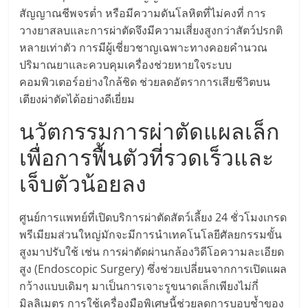
สัญญาณชีพจรต่ำ หรือมีความดันโลหิตที่ไม่คงที่ การ
ลงทุน
วางยาสลบและการผ่าตัดจึงมีความเสี่ยงสูงกว่าสัตว์ปรกติ
หลายเท่าตัว การมีผู้เชี่ยวชาญเฉพาะทางคอยคำนวณ
น้อย
ปริมาณยาและควบคุมเครื่องช่วยหายใจระบบ
คอมพิวเตอร์อย่างใกล้ชิด ช่วยลดอัตราการเสียชีวิตบน
คืน
เตียงผ่าตัดได้อย่างดีเยี่ยม
นวัตกรรมการผ่าตัดแผลเล็ก
ทุน
เพื่อการฟื้นตัวที่รวดเร็วและ
ไว,
เจ็บตัวน้อยลง
ที่
ศูนย์การแพทย์ที่เปิดบริการผ่าตัดสัตว์เลี้ยง 24 ชั่วโมงเกรด
พรีเมียมส่วนใหญ่มักจะมีการนำเทคโนโลยีศัลยกรรมขั้น
ปรึกษา
สูงมาปรับใช้ เช่น การผ่าตัดผ่านกล้องวิดีโอความละเอียด
สูง (Endoscopic Surgery) ซึ่งช่วยเปลี่ยนจากการเปิดแผล
การ
กว้างแบบเดิมๆ มาเป็นการเจาะรูขนาดเล็กเพียงไม่กี่
มิลลิเมตร การใช้เครื่องมือพิเศษนี้ช่วยลดการบอบช้ำของ