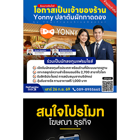
รน
ไชส์,
ศูนย์
รวม
แฟ
รน
ไชส์
พร้อม
ทำเล
สำหรับ
เปิด
ร้าน
ปรึกษา
ฟรี,
บริการ
พัฒนา
ระบบ
แฟ