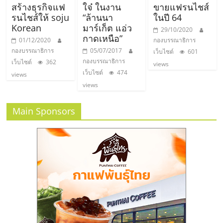
ไทย,
สร้างธุรกิจแฟ
ใจ๋ ในงาน
ขายแฟรนไชส์
SMEs,
รนไชส์ให้ soju
“ล้านนา
ในปี 64
แฟ
Korean
มาร์เก็ต แอ่ว
29/10/2020
รน
กาดเหนือ”
01/12/2020
กองบรรณาธิการ
ไชส์,
กองบรรณาธิการ
05/07/2017
เว็บไซต์
601
ที่
กองบรรณาธิการ
เว็บไซต์
362
views
ปรึกษา
เว็บไซต์
474
views
แฟ
views
รน
ไชส์,
Main Sponsors
รวม
แฟ
รน
ไชส์
ขาย
แฟ
รน
ไชส์
แฟ