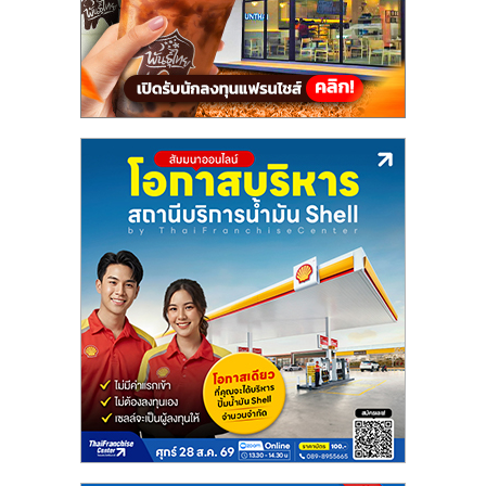
รน
ไชส์
ขาย
หน้า
บ้าน
ลงทุน
น้อย
คืน
ทุน
ไว,
ที่
ปรึกษา
การ
ลงทุน
และ
ขยาย
สา
ขา
แฟ