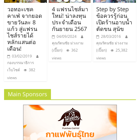
วอทอะเชค
4 แฟรนไชส์มา
Step by Step
คาเฟ่ จากยอด
ใหม่! น่าลงทุน
ข้อควรรู้ก่อน
ขายวันละ 8
ประจำเดือน
เปิดร้านอาบน้ำ
แก้ว สู่แฟรน
กันยายน 2567
ตัดขน สุนัข
ไชส์รายได้
04/09/2024
28/03/2016
หลักแสนต่อ
คุณรัตนชัย ม่วงงาม
คุณรัตนชัย ม่วงงาม
เดือน!
(เปี๊ยก)
362
(เปี๊ยก)
25,382
03/02/2019
views
views
กองบรรณาธิการ
เว็บไซต์
382
views
Main Sponsors