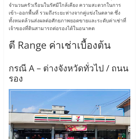
จำนวนครัวเรือนในรัศมีใกล้เคียง ความสะดวกในการ
ลงทุน
เข้า–ออกพื้นที่ รวมถึงระยะห่างจากคู่แข่งในตลาด ซึ่ง
ทั้งหมดล้วนส่งผลต่อศักยภาพยอดขายและระดับค่าเช่าที่
น้อย
เจ้าของที่ดินสามารถต่อรองได้ในอนาคต
ตี Range ค่าเช่าเบื้องต้น
คืน
ทุน
กรณี A – ต่างจังหวัดทั่วไป / ถนน
รอง
ไว,
ที่
ปรึกษา
การ