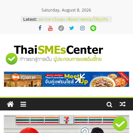
Skip
Saturday, August 8, 2026
to
content
บริษัท Cybersecurity ในไทยที่ไหนดี?
Latest:
วิธีเลือกผู้ให้บริการให้คุ้มค่าและตอบ
โจทย์ธุรกิจ
อยากหาเงินทุน เพิ่มสภาพคล่องให้ธุรกิจ
เริ่มยังไงให้ผ่านฉลุย
สัมมนาออนไลน์ โอกาสบริหารสถานี
"ศูนย์
บริการน้ำมัน Shell
สัมมนาลงทุน แฟรนไชส์ยอนนี่
ThaiFranchise Meet Up จับคู่แฟรน
รวม
ไชส์ ครั้งที่ 8
ร้านเครื่องเสียงคุณภาพสูง พร้อม
โซลูชันระบบภาพและเสียง
ข้อมูล
ธุรกิจ
SME