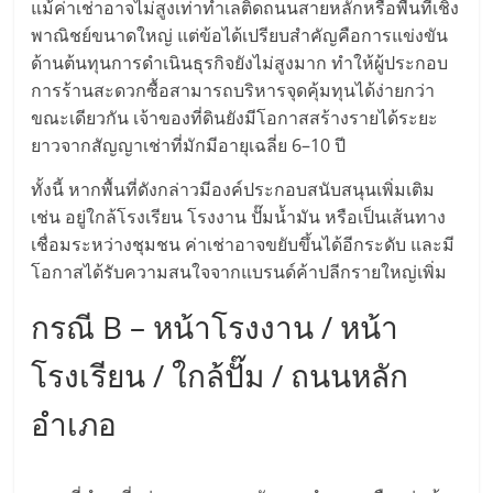
แม้ค่าเช่าอาจไม่สูงเท่าทำเลติดถนนสายหลักหรือพื้นที่เชิง
ศูนย์
พาณิชย์ขนาดใหญ่ แต่ข้อได้เปรียบสำคัญคือการแข่งขัน
ด้านต้นทุนการดำเนินธุรกิจยังไม่สูงมาก ทำให้ผู้ประกอบ
รวม
การร้านสะดวกซื้อสามารถบริหารจุดคุ้มทุนได้ง่ายกว่า
ขณะเดียวกัน เจ้าของที่ดินยังมีโอกาสสร้างรายได้ระยะ
แฟ
ยาวจากสัญญาเช่าที่มักมีอายุเฉลี่ย 6–10 ปี
ทั้งนี้ หากพื้นที่ดังกล่าวมีองค์ประกอบสนับสนุนเพิ่มเติม
รน
เช่น อยู่ใกล้โรงเรียน โรงงาน ปั๊มน้ำมัน หรือเป็นเส้นทาง
เชื่อมระหว่างชุมชน ค่าเช่าอาจขยับขึ้นได้อีกระดับ และมี
ไชส์
โอกาสได้รับความสนใจจากแบรนด์ค้าปลีกรายใหญ่เพิ่ม
พร้อม
กรณี B – หน้าโรงงาน / หน้า
โรงเรียน / ใกล้ปั๊ม / ถนนหลัก
ทำเล
อำเภอ
สำหรับ