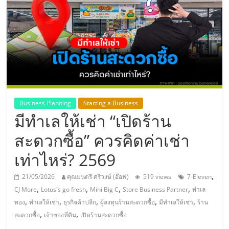
แห่ง
ประเทศไทย,
ThaiSMEsCenter,
รวม
Business Planning
Starting a Business
มีทำเลให้เช่า “เปิดร้าน
ธุรกิจ
สะดวกซื้อ” ควรคิดค่าเช่า
เอ
เท่าไหร่? 2569
ส
,
21/05/2026
คุณมนตรี ศรีวงษ์ (อ๊อฟ)
519 views
7-Eleven
,
,
,
,
CJ More
Lotus´s go fresh
Mini Big C
Store Business Partner
ทำเล
เอ็
,
,
,
,
,
ทอง
ทำเลให้เช่า
ธุรกิจค้าปลีก
ผู้ลงทุนร้านสะดวกซื้อ
มีทำเลให้เช่า
ร้าน
,
,
สะดวกซื้อ
เจ้าของที่ดิน
เปิดร้านสะดวกซื้อ