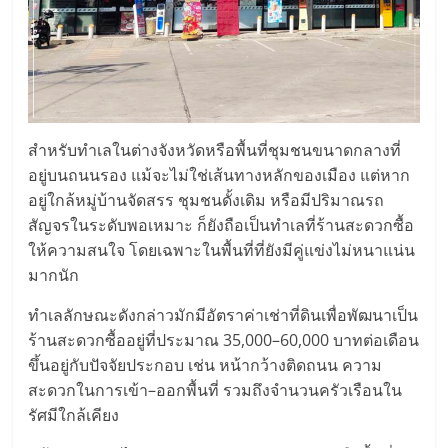
ลงทุน
และ
ขยาย
สำหรับทำเลในต่างจังหวัดหรือพื้นที่ชุมชนขนาดกลางที่
อยู่บนถนนรอง แม้จะไม่ใช่เส้นทางหลักของเมือง แต่หาก
สา
อยู่ใกล้หมู่บ้านจัดสรร ชุมชนดั้งเดิม หรือมีปริมาณรถ
สัญจรในระดับพอเหมาะ ก็ยังถือเป็นทำเลที่ร้านสะดวกซื้อ
ขา
ให้ความสนใจ โดยเฉพาะในพื้นที่ที่ยังมีคู่แข่งไม่หนาแน่น
มากนัก
แฟ
ทำเลลักษณะดังกล่าวมักมีอัตราค่าเช่าที่ดินเพื่อพัฒนาเป็น
ร้านสะดวกซื้ออยู่ที่ประมาณ 35,000–60,000 บาทต่อเดือน
รน
ขึ้นอยู่กับปัจจัยประกอบ เช่น หน้ากว้างติดถนน ความ
สะดวกในการเข้า–ออกพื้นที่ รวมถึงจำนวนครัวเรือนใน
ไชส์,
รัศมีใกล้เคียง