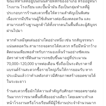
ขณะที่ทำเลที่อยู่บนถนนสายหลักของอำเภอ หรืออยู่หน้า
เปิด
โรงงาน โรงเรียน และปั๊มน้ำมัน ถือเป็นกลุ่มทำเลที่ผู้
ประกอบการร้านสะดวกซื้อให้ความสำคัญเป็นพิเศษ
ร้าน
เนื่องจากมีปริมาณผู้ใช้เส้นทางต่อเนื่องตลอดวัน และ
สามารถสร้างฐานลูกค้าได้ทั้งจากคนในพื้นที่และผู้สัญจร
ปรึกษา
ผ่านไปมา
หากทำเลมีจุดเด่นอย่างใดอย่างหนึ่ง เช่น รถสัญจรหนา
ฟรี,
แน่นตลอดวัน สามารถจอดรถได้สะดวก หรือมีหน้ากว้าง
ติดถนนเพียงพอสำหรับการมองเห็นร้านอย่างชัดเจน
บริการ
อัตราค่าเช่าที่ดินสามารถขยับขึ้นมาอยู่ที่ประมาณ
70,000–120,000 บาทต่อเดือน ซึ่งถือเป็นระดับราคาที่
พัฒนา
แบรนด์ร้านสะดวกซื้อรายใหญ่เริ่มให้การยอมรับ หาก
ประเมินแล้วว่าทำเลดังกล่าวมีศักยภาพสร้างยอดขายได้
ระบบ
ในระยะยาว
ร้านสะดวกซื้อมักให้ความสำคัญกับศักยภาพยอดขายต่อ
แฟ
วันมากกว่าขนาดพื้นที่เพียงอย่างเดียว โดยเฉพาะทำเล
หน้าโรงงานหรือโรงเรียนที่มีผู้ใช้งานประจำจำนวนมาก