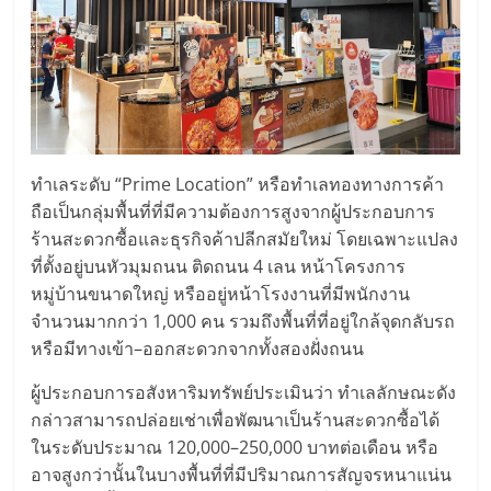
ไทย,
SMEs,
แฟ
รน
ไชส์,
ที่
ปรึกษา
ทำเลระดับ “Prime Location” หรือทำเลทองทางการค้า
แฟ
รน
ถือเป็นกลุ่มพื้นที่ที่มีความต้องการสูงจากผู้ประกอบการ
ไชส์,
ร้านสะดวกซื้อและธุรกิจค้าปลีกสมัยใหม่ โดยเฉพาะแปลง
รวม
ที่ตั้งอยู่บนหัวมุมถนน ติดถนน 4 เลน หน้าโครงการ
แฟ
หมู่บ้านขนาดใหญ่ หรืออยู่หน้าโรงงานที่มีพนักงาน
รน
จำนวนมากกว่า 1,000 คน รวมถึงพื้นที่ที่อยู่ใกล้จุดกลับรถ
ไชส์
หรือมีทางเข้า–ออกสะดวกจากทั้งสองฝั่งถนน
ขาย
ผู้ประกอบการอสังหาริมทรัพย์ประเมินว่า ทำเลลักษณะดัง
แฟ
กล่าวสามารถปล่อยเช่าเพื่อพัฒนาเป็นร้านสะดวกซื้อได้
รน
ในระดับประมาณ 120,000–250,000 บาทต่อเดือน หรือ
ไชส์
แฟ
อาจสูงกว่านั้นในบางพื้นที่ที่มีปริมาณการสัญจรหนาแน่น