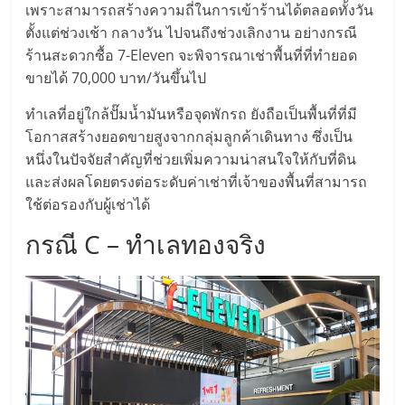
รน
เพราะสามารถสร้างความถี่ในการเข้าร้านได้ตลอดทั้งวัน
ตั้งแต่ช่วงเช้า กลางวัน ไปจนถึงช่วงเลิกงาน อย่างกรณี
ไชส์"
ร้านสะดวกซื้อ 7-Eleven จะพิจารณาเช่าพื้นที่ที่ทำยอด
ขายได้ 70,000 บาท/วันขึ้นไป
"ศูนย์
ทำเลที่อยู่ใกล้ปั๊มน้ำมันหรือจุดพักรถ ยังถือเป็นพื้นที่ที่มี
รวม
โอกาสสร้างยอดขายสูงจากกลุ่มลูกค้าเดินทาง ซึ่งเป็น
ข้อมูล
หนึ่งในปัจจัยสำคัญที่ช่วยเพิ่มความน่าสนใจให้กับที่ดิน
ธุรกิจ
และส่งผลโดยตรงต่อระดับค่าเช่าที่เจ้าของพื้นที่สามารถ
SME
ใช้ต่อรองกับผู้เช่าได้
แห่ง
ประเทศไทย,
กรณี C – ทำเลทองจริง
ThaiSMEsCenter,
รวม
ธุรกิจ
เอ
ส
เอ็
มอี