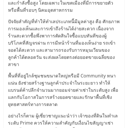
รน
และกำลังซื้อสูง โดยเฉพาะในเขตเมืองที่มีการขยายตัว
ไชส์
หรือพื้นที่รอบๆ นิคมอุตสาหกรรม
ขาย
ปัจจัยสำคัญที่ทำให้ทำเลประเภทนี้มีมูลค่าสูง คือ ศักยภาพ
หน้า
การมองเห็นและการเข้าถึงร้านได้ง่ายสะดวก เนื่องจาก
บ้าน
ร้านสะดวกซื้อพึ่งพาการตัดสินใจซื้อแบบทันทีของผู้
ลงทุน
บริโภคที่สัญจรผ่าน การมีหน้าร้านที่มองเห็นง่าย รถเข้า
น้อย
จอดได้สะดวก และสามารถรองรับการหมุนเวียนของ
คืน
ลูกค้าได้ตลอดวัน จะส่งผลโดยตรงต่อยอดขายเฉลี่ยของ
ทุน
ไว,
สาขา
ที่
พื้นที่ที่อยู่ใกล้ชุมชนขนาดใหญ่หรือมี Community หนา
ปรึกษา
แน่น ยังช่วยสร้างฐานลูกค้าประจำในระยะยาว ทำให้
การ
แบรนด์ค้าปลีกจำนวนมากยอมจ่ายค่าเช่าในระดับสูง เพื่อ
ลงทุน
แลกกับโอกาสในการสร้างยอดขายและรักษาพื้นที่เชิง
และ
ยุทธศาสตร์ทางการตลาด
ขยาย
สา
อย่างไรก็ตาม ผู้เชี่ยวชาญแนะนำว่า เจ้าของที่ดินในทำเล
ขา
ระดับ Prime ควรให้ความสำคัญกับเงื่อนไขสัญญาเช่า
แฟ