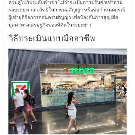
ควบคู่ไปกับระดับค่าเช่า ไม่ว่าจะเป็นการปรับค่าเช่าตาม
รน
รอบระยะเวลา สิทธิในการต่อสัญญา หรือข้อกำหนดกรณี
ไชส์,
ผู้เช่ายุติกิจการก่อนครบสัญญา เพื่อป้องกันการสูญเสีย
ศูนย์
มูลค่าทางเศรษฐกิจของที่ดินในระยะยาว
รวม
แฟ
วิธีประเมินแบบมืออาชีพ
รน
ไชส์
พร้อม
ทำเล
สำหรับ
เปิด
ร้าน
ปรึกษา
ฟรี,
บริการ
พัฒนา
ระบบ
แฟ