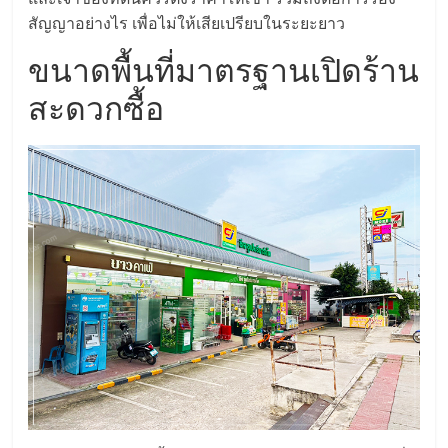
แฟ
สัญญาอย่างไร เพื่อไม่ให้เสียเปรียบในระยะยาว
รน
ขนาดพื้นที่มาตรฐานเปิดร้าน
สะดวกซื้อ
ไชส์,
รวม
แฟ
รน
ไชส์
ขาย