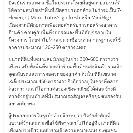
แฟ
ปัจจุบันร้านสะดวกซื้อในประเทศไทยมีอยู่หลายแบรนด์ที่
ให้ความสนใจเช่าพื้นที่เปิดสาขานอกห้าง ไม่ว่าจะเป็น 7-
รน
Eleven, CJ More, Lotus’s go fresh หรือ Mini Big C
เนื่องจากมีศักยภาพเพียงพอสำหรับการก่อสร้างอาคาร
ไชส์
ร้านค้า ควบคู่กับพื้นที่จอดรถและพื้นที่สัญจรภายใน
โครงการ โดยทั่วไปร้านสะดวกซื้อขนาดมาตรฐานจะใช้
แฟ
อาคารประมาณ 120–250 ตารางเมตร
ขนาดที่ดินที่เหมาะสมมักอยู่ในช่วง 300–600 ตารางวา
รน
เพื่อรองรับทั้งพื้นที่ขายหน้าร้าน พื้นที่ขนส่งสินค้า รวมถึง
จุดกลับรถและการจอดรถของลูกค้า ดังนั้น ที่ดินขนาด
ไชส์
เฉลี่ยประมาณ 450 ตารางวา จึงถือว่าอยู่ในช่วงที่ตลาด
ต้องการ และมีโอกาสต่อรองเชิงพาณิชย์ได้ค่อนข้างดี
ขาย
หากตั้งอยู่บนทำเลที่มีปริมาณรถสัญจรหรือชุมชนรองรับ
อย่างเพียงพอ
หน้า
ผู้ประกอบการในธุรกิจค้าปลีกระบุว่า ปัจจัยสำคัญที่
แบรนด์ร้านสะดวกซื้อใช้พิจารณา ไม่ได้อยู่ที่ขนาดที่ดิน
บ้าน
เพียงอย่างเดียว แต่ยังรวมถึงความหนาแน่นของชุมชน