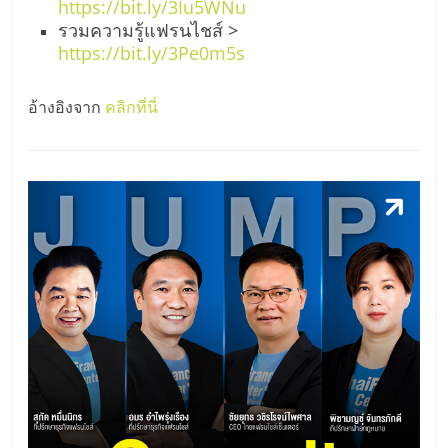
https://bit.ly/3Iu5WNu
รวมความรู้แฟรนไชส์ >
https://bit.ly/3Pe0m5s
อ้างอิงจาก
คลิกที่นี่