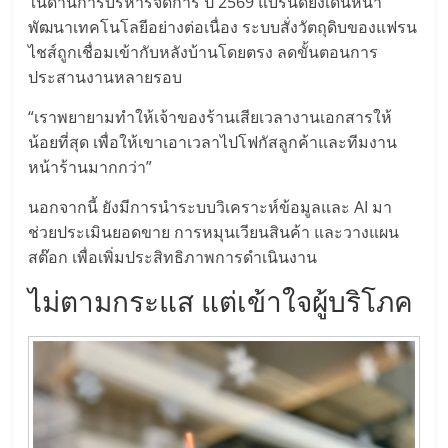
ในด้านการบริหารจัดการ ปี 2569 แบรนด์ยังเดินหน้า
รน
พัฒนาเทคโนโลยีอย่างต่อเนื่อง ระบบสั่งวัตถุดิบของแฟรน
ไชส์
ไชส์ถูกเชื่อมเข้ากับหลังบ้านโดยตรง ลดขั้นตอนการ
ขาย
ประสานงานหลายรอบ
หน้า
บ้าน
“เราพยายามทำให้เจ้าของร้านเสียเวลางานเอกสารให้
ลงทุน
น้อยที่สุด เพื่อให้เขาเอาเวลาไปโฟกัสลูกค้าและทีมงาน
น้อย
หน้าร้านมากกว่า”
คืน
ทุน
นอกจากนี้ ยังมีการนำระบบวิเคราะห์ข้อมูลและ AI มา
ไว,
ช่วยประเมินยอดขาย การหมุนเวียนสินค้า และวางแผน
ที่
สต๊อก เพื่อเพิ่มประสิทธิภาพการดำเนินงาน
ปรึกษา
ไม่ตามกระแส แต่เข้าใจผู้บริโภค
การ
ลงทุน
และ
ขยาย
สา
ขา
แฟ