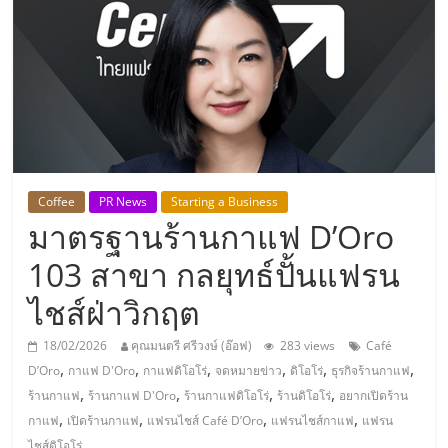
แห่ง
ประเทศไทย,
ThaiSMEsCenter,
รวม
Coffee
PR News
Starting a Business
มาตรฐานร้านกาแฟ D’Oro
ธุรกิจ
103 สาขา กลยุทธ์ปั้นแฟรน
เอ
ไชส์ฝ่าวิกฤต
ส
18/02/2026
คุณมนตรี ศรีวงษ์ (อ๊อฟ)
283 views
Café
,
,
,
,
,
,
D’Oro
กาแฟ D'Oro
กาแฟดิโอโร่
จดหมายข่าว
ดิโอโร่
ธุรกิจร้านกาแฟ
เอ็
,
,
,
,
ร้านกาแฟ
ร้านกาแฟ D'Oro
ร้านกาแฟดิโอโร่
ร้านดิโอโร่
อยากเปิดร้าน
,
,
,
,
กาแฟ
เปิดร้านกาแฟ
แฟรนไชส์ Café D’Oro
แฟรนไชส์กาแฟ
แฟรน
ไชส์ดิโอโร่