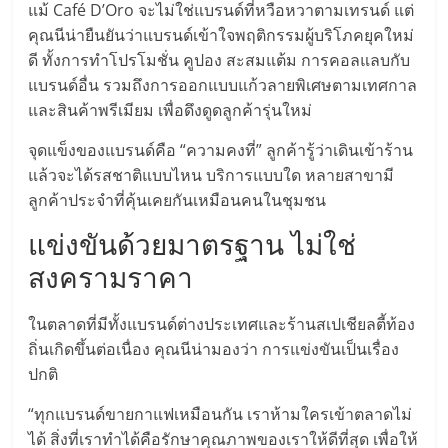
รน
แม้ Café D’Oro จะไม่ใช่แบรนด์ที่หวือหวาตามเทรนด์ แต่
ไชส์"
คุณนีน่ายืนยันว่าแบรนด์เข้าใจพฤติกรรมผู้บริโภคยุคใหม่
ดี ทั้งการทำโปรโมชั่น คูปอง สะสมแต้ม การคอลแลบกับ
แบรนด์อื่น รวมถึงการออกแบบแก้วลายพิเศษตามเทศกาล
และสินค้าพรีเมียม เพื่อดึงดูดลูกค้ารุ่นใหม่
จุดแข็งของแบรนด์คือ “ความคงที่” ลูกค้ารู้ว่าเดินเข้าร้าน
แล้วจะได้รสชาติแบบไหน บริการแบบใด หลายสาขามี
ลูกค้าประจำที่คุ้นเคยกันเหมือนคนในชุมชน
แข่งขันด้วยมาตรฐาน ไม่ใช่
สงครามราคา
ในตลาดที่มีทั้งแบรนด์ต่างประเทศและร้านสเปเชียลตี้ท้อง
ถิ่นเกิดขึ้นต่อเนื่อง คุณนีน่ามองว่า การแข่งขันเป็นเรื่อง
ปกติ
“ทุกแบรนด์ขายกาแฟเหมือนกัน เราห้ามใครเข้าตลาดไม่
ได้ สิ่งที่เราทำได้คือรักษาคุณภาพของเราให้ดีที่สุด เพื่อให้