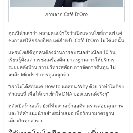
รน
ภาพจาก Café D’Oro
ไชส์"
คุณนีน่าเล่าว่า หลายคนเข้าใจว่าเปิดแฟรนไชส์กาแฟ แค่
"ศูนย์
ชงกาแฟให้อร่อยก็พอ แต่สำหรับ Café D’Oro ไม่ใช่แค่นั้น
รวม
ข้อมูล
แฟรนไชส์ซีทุกคนต้องผ่านการอบรมอย่างน้อย 10 วัน
ธุรกิจ
เรียนรู้ตั้งแต่การชงเครื่องดื่ม มาตรฐานการให้บริการ
SME
ระบบหลังบ้าน การบริหารสต๊อก การจัดการต้นทุน ไป
แห่ง
จนถึง Mindset การดูแลลูกค้า
ประเทศไทย,
ThaiSMEsCenter,
“เราไม่ได้สอนแค่ How to แต่สอน Why ด้วย ว่าทำไมต้อง
รวม
ทำแบบนี้ เพื่อให้เขาเข้าใจ DNA ของแบรนด์จริงๆ”
ธุรกิจ
เอ
หลังเปิดร้านแล้ว ยังมีทีมงานเข้าออดิท ตรวจสอบคุณภาพ
ส
และให้คำแนะนำอย่างสม่ำเสมอ เพื่อรักษามาตรฐาน
เอ็
เดียวกันทุกสาขา
มอี