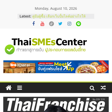
Skip
Monday, August 10, 2026
to
สัมมนาออนไลน์ โอกาสบริหารสถานี
content
Latest:
บริการน้ำมัน Shell
คู่มือผู้ซื้อ เลือกเว็บปั้มไลค์อย่างไรให้
เหมาะกับเป้าหมายของธุรกิจ
เว็บปั้มวิวช่วยธุรกิจออนไลน์ได้จริงหรือ
วิเคราะห์ข้อดีและข้อควรพิจารณา
FAQ รวมคำถามยอดฮิตเกี่ยวกับการ
"ศูนย์
ปั้มฟอลติ๊กตอกที่เจ้าของธุรกิจควรรู้
อยากหาเงินทุน เพิ่มสภาพคล่องให้ธุรกิจ
รวม
เริ่มยังไงให้ผ่านฉลุย
ข้อมูล
ธุรกิจ
SME