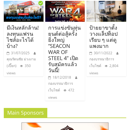
มีเงินหลักล้าน!
การแข่งขันหุ่น
ป้ายยาขาตั้ง
ลงทุนแฟรน
ยนต์ต่อสู้ครั้ง
วางแล็ปท็อป
ไชส์อะไรได้
ยิ่งใหญ่
เรียบ ๆ แต่ดู
บ้าง?
“SEACON
แพงมาก
WAR OF
31/07/2025
30/11/2022
STEEL 4” เปิด
คุณรัตนชัย ม่วงงาม
กองบรรณาธิการ
รับสมัครแล้ว
(เปี๊ยก)
350
เว็บไซต์
2,804
วันนี้!
views
views
18/12/2018
กองบรรณาธิการ
เว็บไซต์
472
views
Main Sponsors