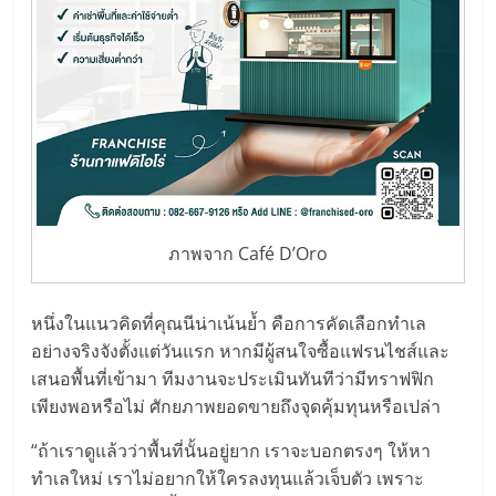
ศูนย์
รวม
แฟ
รน
ภาพจาก Café D’Oro
ไชส์
พร้อม
หนึ่งในแนวคิดที่คุณนีน่าเน้นย้ำ คือการคัดเลือกทำเล
อย่างจริงจังตั้งแต่วันแรก หากมีผู้สนใจซื้อแฟรนไชส์และ
เสนอพื้นที่เข้ามา ทีมงานจะประเมินทันทีว่ามีทราฟฟิก
ทำเล
เพียงพอหรือไม่ ศักยภาพยอดขายถึงจุดคุ้มทุนหรือเปล่า
สำหรับ
“ถ้าเราดูแล้วว่าพื้นที่นั้นอยู่ยาก เราจะบอกตรงๆ ให้หา
ทำเลใหม่ เราไม่อยากให้ใครลงทุนแล้วเจ็บตัว เพราะ