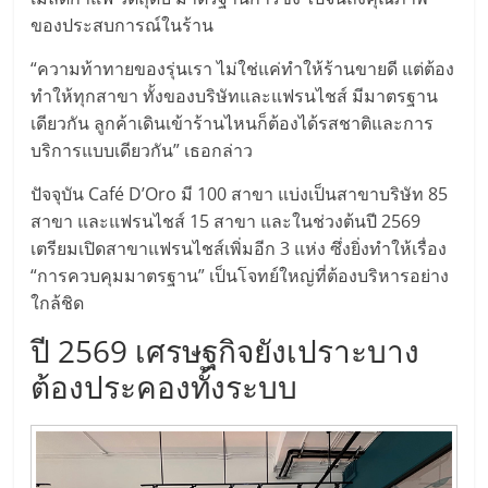
แฟ
ของประสบการณ์ในร้าน
รน
“ความท้าทายของรุ่นเรา ไม่ใช่แค่ทำให้ร้านขายดี แต่ต้อง
ทำให้ทุกสาขา ทั้งของบริษัทและแฟรนไชส์ มีมาตรฐาน
ไชส์
เดียวกัน ลูกค้าเดินเข้าร้านไหนก็ต้องได้รสชาติและการ
บริการแบบเดียวกัน” เธอกล่าว
แฟ
ปัจจุบัน Café D’Oro มี 100 สาขา แบ่งเป็นสาขาบริษัท 85
รน
สาขา และแฟรนไชส์ 15 สาขา และในช่วงต้นปี 2569
เตรียมเปิดสาขาแฟรนไชส์เพิ่มอีก 3 แห่ง ซึ่งยิ่งทำให้เรื่อง
“การควบคุมมาตรฐาน” เป็นโจทย์ใหญ่ที่ต้องบริหารอย่าง
ไชส์
ใกล้ชิด
ขาย
ปี 2569 เศรษฐกิจยังเปราะบาง
ต้องประคองทั้งระบบ
หน้า
บ้าน