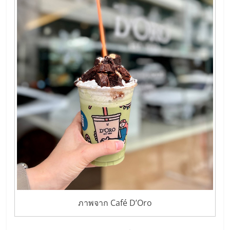
รน
ไชส์,
ศูนย์
รวม
แฟ
รน
ไชส์
พร้อม
ทำเล
สำหรับ
เปิด
ร้าน
ปรึกษา
ฟรี,
บริการ
พัฒนา
ภาพจาก Café D’Oro
ระบบ
แฟ