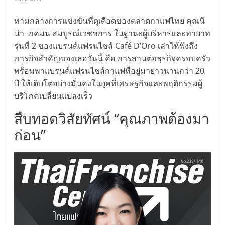
มอี
ท่ามกลางการแข่งขันที่ดุเดือดของตลาดกาแฟไทย คุณนี
ไทย,
น่า–ภคมน สมบูรณ์เวชชการ ในฐานะผู้บริหารและทายาท
รุ่นที่ 2 ของแบรนด์แฟรนไชส์ Café D’Oro เล่าให้ฟังถึง
SMEs,
ภารกิจสำคัญของเธอวันนี้ คือ การสานต่อธุรกิจครอบครัว
พร้อมพาแบรนด์แฟรนไชส์กาแฟที่อยู่มายาวนานกว่า 20
แฟ
ปี ให้เติบโตอย่างมั่นคงในยุคที่เศรษฐกิจและพฤติกรรมผู้
บริโภคเปลี่ยนแปลงเร็ว
รน
สืบทอดวิสัยทัศน์ “คุณภาพต้องมา
ก่อน”
ไชส์,
ที่
ปรึกษา