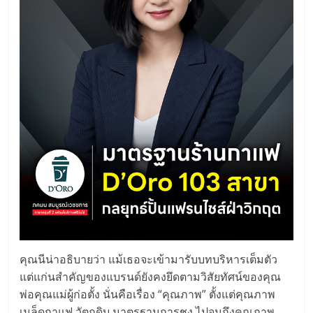
แฟ
รน
ไชส์,
รวม
แฟ
รน
ไชส์
คุณนีน่าอธิบายว่า แม้เธอจะเข้ามารับบทบริหารเต็มตัว
ขาย
แต่แก่นสำคัญของแบรนด์ยังคงยึดตามวิสัยทัศน์ของคุณ
พ่อคุณแม่ผู้ก่อตั้ง นั่นคือเรื่อง “คุณภาพ” ตั้งแต่คุณภาพ
เมล็ดกาแฟ วัตถุดิบ มาตรฐานการชง ไปจนถึงคุณภาพ