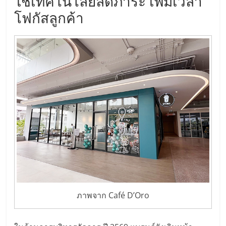
ใช้เทคโนโลยีลดภาระ เพิ่มเวลา
ไทย,
SMEs,
โฟกัสลูกค้า
แฟ
รน
ไชส์,
ที่
ปรึกษา
แฟ
รน
ไชส์,
รวม
แฟ
รน
ไชส์
ขาย
แฟ
รน
ภาพจาก Café D’Oro
ไชส์
แฟ