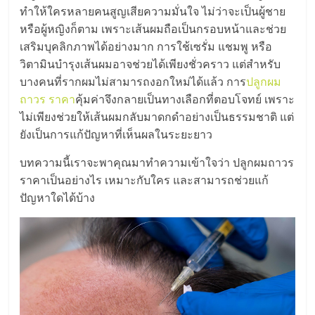
มอี
ทำให้ใครหลายคนสูญเสียความมั่นใจ ไม่ว่าจะเป็นผู้ชาย
หรือผู้หญิงก็ตาม เพราะเส้นผมถือเป็นกรอบหน้าและช่วย
ไทย,
เสริมบุคลิกภาพได้อย่างมาก การใช้เซรั่ม แชมพู หรือ
วิตามินบำรุงเส้นผมอาจช่วยได้เพียงชั่วคราว แต่สำหรับ
SMEs,
บางคนที่รากผมไม่สามารถงอกใหม่ได้แล้ว การ
ปลูกผม
ถาวร ราคา
คุ้มค่าจึงกลายเป็นทางเลือกที่ตอบโจทย์ เพราะ
แฟ
ไม่เพียงช่วยให้เส้นผมกลับมาดกดำอย่างเป็นธรรมชาติ แต่
ยังเป็นการแก้ปัญหาที่เห็นผลในระยะยาว
รน
บทความนี้เราจะพาคุณมาทำความเข้าใจว่า ปลูกผมถาวร
ราคาเป็นอย่างไร เหมาะกับใคร และสามารถช่วยแก้
ไชส์,
ปัญหาใดได้บ้าง
ที่
ปรึกษา