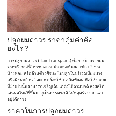
แฟ
รน
ไชส์,
ปลูกผมถาวร ราคาคุ้มค่าคือ
รวม
อะไร ?
แฟ
การปลูกผมถาวร (Hair Transplant) คือการย้ายรากผม
จากบริเวณที่มีความหนาแน่นของเส้นผม เช่น บริเวณ
รน
ท้ายทอย หรือด้านข้างศีรษะ ไปปลูกในบริเวณที่ผมบาง
หรือศีรษะล้าน โดยแพทย์จะใช้เทคนิคพิเศษเพื่อให้รากผม
ไชส์
ที่ย้ายไปนั้นสามารถเจริญเติบโตต่อได้ตามปกติ ส่งผลให้
เส้นผมใหม่ที่ขึ้นมาดูเป็นธรรมชาติ ไม่หลุดร่วงง่าย และ
ขาย
อยู่ได้ถาวร
ราคาในการปลูกผมถาวร