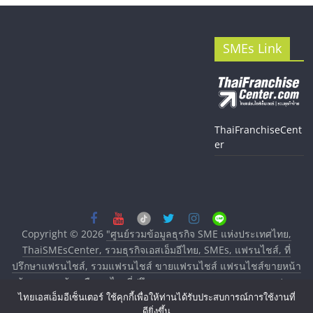
SMEs Link
ThaiFranchiseCent
er
Copyright © 2026
"ศูนย์รวมข้อมูลธุรกิจ SME แห่งประเทศไทย,
ThaiSMEsCenter, รวมธุรกิจเอสเอ็มอีไทย, SMEs, แฟรนไชส์, ที่
ปรึกษาแฟรนไชส์, รวมแฟรนไชส์ ขายแฟรนไชส์ แฟรนไชส์ขายหน้า
บ้าน ลงทุนน้อย คืนทุนไว, ที่ปรึกษาการลงทุนและขยายสาขาแฟรน
ไชส์, ศูนย์รวมแฟรนไชส์ พร้อมทำเลสำหรับเปิดร้าน ปรึกษาฟรี,
ไทยเอสเอ็มอีเซ็นเตอร์ ใช้คุกกี้เพื่อให้ท่านได้รับประสบการณ์การใช้งานที่
ดียิ่งขึ้น