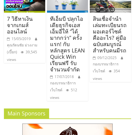
เปิด
7 วิธีหาเงิน
ทีเอ็มบี ปลุกไอ
สินเชื่อจำนำ
ร้าน
จากเกมส์
เดียธุรกิจเอส
เล่มทะเบียนรถ
ออนไลน์
เอ็มอีให้ “ได้
มอเตอร์ไซค์
ปรึกษา
มากกว่า” ครั้ง
คืออะไร? คู่มือ
15/05/2019
แรก! กับ
ฉบับสมบูรณ์
คุณรัตนชัย ม่วงงาม
หลักสูตร LEAN
สำหรับคนมีรถ
ฟรี,
(เปี๊ยก)
39,545
Quick Win
09/12/2025
views
เรียนฟรี รับ
กองบรรณาธิการ
บริการ
จำนวนจำกัด
เว็บไซต์
354
17/07/2018
views
กองบรรณาธิการ
พัฒนา
เว็บไซต์
512
views
ระบบ
Main Sponsors
แฟ