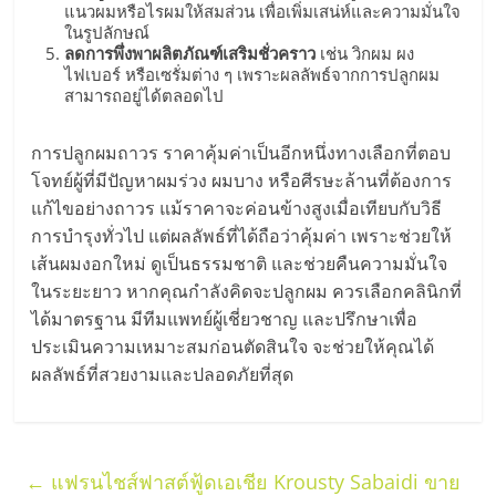
แนวผมหรือไรผมให้สมส่วน เพื่อเพิ่มเสน่ห์และความมั่นใจ
ลงทุน
ในรูปลักษณ์
ลดการพึ่งพาผลิตภัณฑ์เสริมชั่วคราว
เช่น วิกผม ผง
ไฟเบอร์ หรือเซรั่มต่าง ๆ เพราะผลลัพธ์จากการปลูกผม
และ
สามารถอยู่ได้ตลอดไป
ขยาย
การปลูกผมถาวร ราคาคุ้มค่าเป็นอีกหนึ่งทางเลือกที่ตอบ
โจทย์ผู้ที่มีปัญหาผมร่วง ผมบาง หรือศีรษะล้านที่ต้องการ
สา
แก้ไขอย่างถาวร แม้ราคาจะค่อนข้างสูงเมื่อเทียบกับวิธี
การบำรุงทั่วไป แต่ผลลัพธ์ที่ได้ถือว่าคุ้มค่า เพราะช่วยให้
เส้นผมงอกใหม่ ดูเป็นธรรมชาติ และช่วยคืนความมั่นใจ
ขา
ในระยะยาว หากคุณกำลังคิดจะปลูกผม ควรเลือกคลินิกที่
ได้มาตรฐาน มีทีมแพทย์ผู้เชี่ยวชาญ และปรึกษาเพื่อ
แฟ
ประเมินความเหมาะสมก่อนตัดสินใจ จะช่วยให้คุณได้
ผลลัพธ์ที่สวยงามและปลอดภัยที่สุด
รน
ไชส์,
←
แฟรนไชส์ฟาสต์ฟู้ดเอเชีย Krousty Sabaidi ขาย