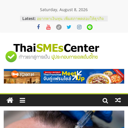
Skip
Saturday, August 8, 2026
to
content
Latest:
อยากหาเงินทุน เพิ่มสภาพคล่องให้ธุรกิจ
เริ่มยังไงให้ผ่านฉลุย
สัมมนาออนไลน์ โอกาสบริหารสถานี
บริการน้ำมัน Shell
สัมมนาลงทุน แฟรนไชส์ยอนนี่
ThaiFranchise Meet Up จับคู่แฟรน
"ศูนย์
ไชส์ ครั้งที่ 8
ร้านเครื่องเสียงคุณภาพสูง พร้อม
โซลูชันระบบภาพและเสียง
รวม
บริษัท Cybersecurity ในไทยที่ไหนดี?
วิธีเลือกผู้ให้บริการให้คุ้มค่าและตอบ
โจทย์ธุรกิจ
ข้อมูล
ธุรกิจ
SME