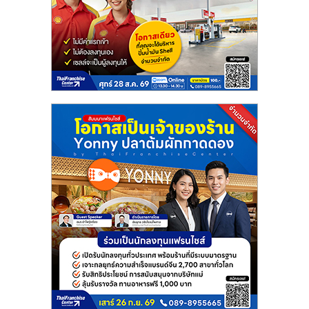
ไทย,
SMEs,
แฟ
รน
ไชส์,
ที่
ปรึกษา
แฟ
รน
ไชส์,
รวม
แฟ
รน
ไชส์
ขาย
แฟ
รน
ไชส์
แฟ