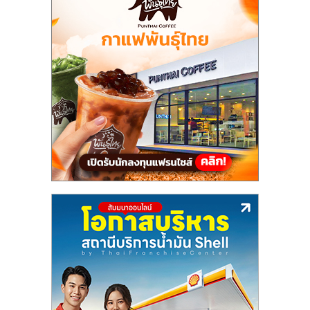
รน
ไชส์"
"ศูนย์
รวม
ข้อมูล
ธุรกิจ
SME
แห่ง
ประเทศไทย,
ThaiSMEsCenter,
รวม
ธุรกิจ
เอ
ส
เอ็
มอี