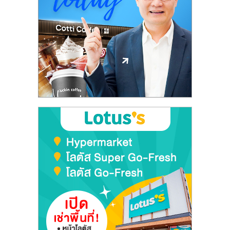
รน
ไชส์,
ศูนย์
รวม
แฟ
รน
ไชส์
พร้อม
ทำเล
สำหรับ
เปิด
ร้าน
ปรึกษา
ฟรี,
บริการ
พัฒนา
ระบบ
แฟ