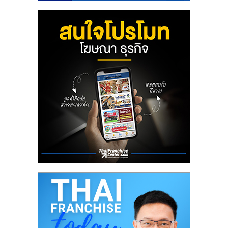
รน
ไชส์
ขาย
หน้า
บ้าน
ลงทุน
น้อย
คืน
ทุน
ไว,
ที่
ปรึกษา
การ
ลงทุน
และ
ขยาย
สา
ขา
แฟ