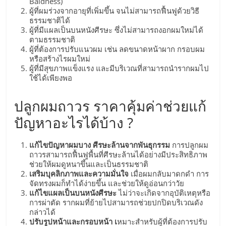
Baldness)
ผู้ที่ผมร่วงจากอายุที่เพิ่มขึ้น จนไม่สามารถฟื้นฟูด้วยวิธี
ลงทุน
ธรรมชาติได้
ผู้ที่มีแผลเป็นบนหนังศีรษะ ซึ่งไม่สามารถงอกผมใหม่ได้
ตามธรรมชาติ
น้อย
ผู้ที่ต้องการปรับแนวผม เช่น ลดขนาดหน้าผาก กรอบผม
หรือสร้างไรผมใหม่
ผู้ที่มีสุขภาพแข็งแรง และมีบริเวณที่สามารถนำรากผมไป
คืน
ใช้ได้เพียงพอ
ทุน
ปลูกผมถาวร ราคาคุ้มค่าช่วยแก้
ปัญหาอะไรได้บ้าง ?
ไว,
แก้ไขปัญหาผมบาง ศีรษะล้านจากพันธุกรรม
การปลูกผม
ที่
ถาวรสามารถฟื้นฟูพื้นที่ศีรษะล้านได้อย่างมีประสิทธิภาพ
ช่วยให้ผมดูหนาขึ้นและเป็นธรรมชาติ
เสริมบุคลิกภาพและความมั่นใจ
เมื่อผมกลับมาดกดำ การ
ปรึกษา
จัดทรงผมก็ทำได้ง่ายขึ้น และช่วยให้ดูอ่อนกว่าวัย
แก้ไขแผลเป็นบนหนังศีรษะ
ไม่ว่าจะเกิดจากอุบัติเหตุหรือ
การผ่าตัด รากผมที่ย้ายไปสามารถช่วยปกปิดบริเวณดัง
การ
กล่าวได้
ปรับรูปหน้าและกรอบหน้า เ
หมาะสำหรับผู้ที่ต้องการปรับ