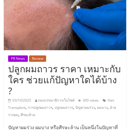
แห่ง
ประเทศไทย,
ThaiSMEsCenter,
รวม
PR News
Review
ปลูกผมถาวร ราคา เหมาะกับ
ธุรกิจ
ใคร ช่วยแก้ปัญหาใดได้บ้าง
เอ
?
ส
03/10/2025
กองบรรณาธิการเว็บไซต์
300 views
Hair
,
,
,
,
,
Transplant
การปลูกผมถาวร
ปลูกผมถาวร
ปัญหาผมร่วง
ผมบาง
ย้าย
เอ็
,
รากผม
ศีรษะล้าน
ปัญหาผมร่วง ผมบาง หรือศีรษะล้าน เป็นหนึ่งในปัญหาที่