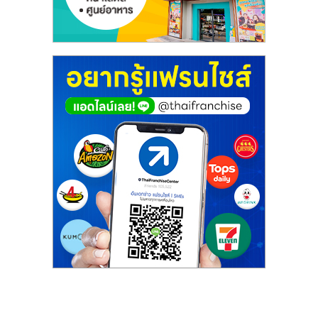
รน
ไชส์"