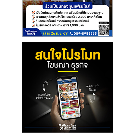
รน
ไชส์
ขาย
หน้า
บ้าน
ลงทุน
น้อย
คืน
ทุน
ไว,
ที่
ปรึกษา
การ
ลงทุน
และ
ขยาย
สา
ขา
แฟ