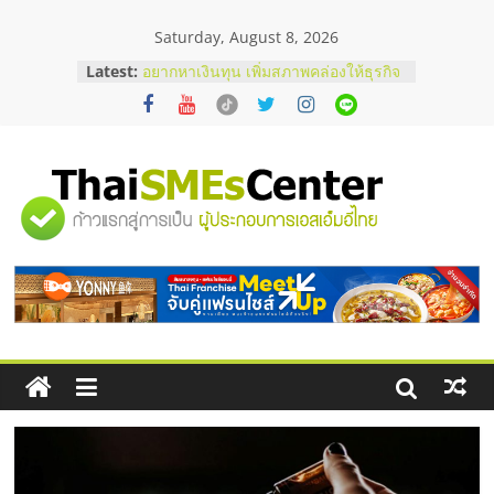
Skip
Saturday, August 8, 2026
to
content
Latest:
อยากหาเงินทุน เพิ่มสภาพคล่องให้ธุรกิจ
เริ่มยังไงให้ผ่านฉลุย
สัมมนาออนไลน์ โอกาสบริหารสถานี
บริการน้ำมัน Shell
สัมมนาลงทุน แฟรนไชส์ยอนนี่
ThaiFranchise Meet Up จับคู่แฟรน
"ศูนย์
ไชส์ ครั้งที่ 8
ร้านเครื่องเสียงคุณภาพสูง พร้อม
โซลูชันระบบภาพและเสียง
รวม
บริษัท Cybersecurity ในไทยที่ไหนดี?
วิธีเลือกผู้ให้บริการให้คุ้มค่าและตอบ
โจทย์ธุรกิจ
ข้อมูล
ธุรกิจ
SME