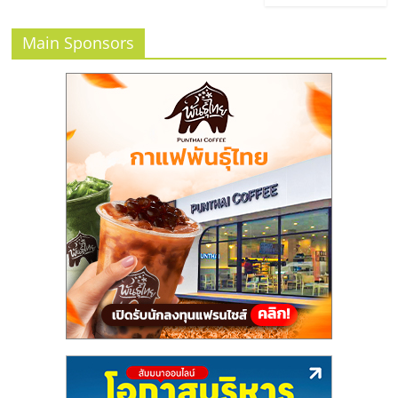
รน
Main Sponsors
ไชส์"
"ศูนย์
รวม
ข้อมูล
ธุรกิจ
SME
แห่ง
ประเทศไทย,
ThaiSMEsCenter,
รวม
ธุรกิจ
เอ
ส
เอ็
มอี