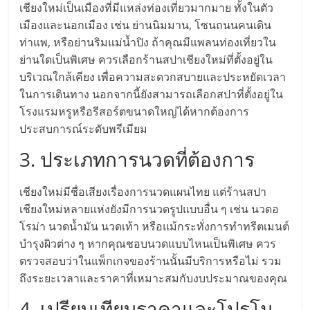
แฟ
เชียงใหม่เป็นเมืองที่มีแหล่งท่องเที่ยวมากมาย ทั้งในตัว
เมืองและนอกเมือง เช่น ย่านนิมมาน, โซนถนนคนเดิน
รน
ท่าแพ, หรือย่านริมแม่น้ำปิง ถ้าคุณมีแพลนท่องเที่ยวใน
ย่านใดเป็นพิเศษ ควรเลือกร้านสปาเชียงใหม่ที่ตั้งอยู่ใน
ไชส์
บริเวณใกล้เคียง เพื่อความสะดวกสบายและประหยัดเวลา
ในการเดินทาง นอกจากนี้ยังสามารถเลือกสปาที่ตั้งอยู่ใน
แฟ
โรงแรมหรูหรือรีสอร์ตขนาดใหญ่ได้หากต้องการ
ประสบการณ์ระดับพรีเมียม
รน
3. ประเภทการนวดที่ต้องการ
ไชส์
เชียงใหม่มีชื่อเสียงเรื่องการนวดแผนไทย แต่ร้านสปา
เชียงใหม่หลายแห่งยังมีการนวดรูปแบบอื่น ๆ เช่น นวดอ
ขาย
โรม่า นวดน้ำมัน นวดเท้า หรือแม้กระทั่งการทำทรีตเมนต์
บำรุงผิวต่าง ๆ หากคุณชอบนวดแบบไหนเป็นพิเศษ ควร
หน้า
ตรวจสอบว่าในแพ็กเกจของร้านนั้นมีบริการหรือไม่ รวม
ถึงระยะเวลาและราคาที่เหมาะสมกับงบประมาณของคุณ
บ้าน
4. เปรียบเทียบราคาและโปรโม