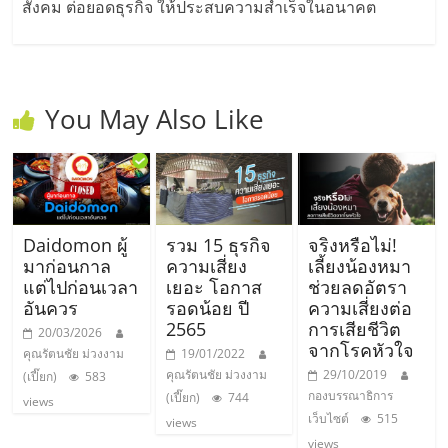
เปิด
สังคม ต่อยอดธุรกิจ ให้ประสบความสำเร็จในอนาคต
ร้าน
You May Also Like
ปรึกษา
ฟรี,
บริการ
Daidomon ผู้
รวม 15 ธุรกิจ
จริงหรือไม่!
มาก่อนกาล
ความเสี่ยง
เลี้ยงน้องหมา
พัฒนา
แต่ไปก่อนเวลา
เยอะ โอกาส
ช่วยลดอัตรา
อันควร
รอดน้อย ปี
ความเสี่ยงต่อ
2565
การเสียชีวิต
20/03/2026
ระบบ
จากโรคหัวใจ
คุณรัตนชัย ม่วงงาม
19/01/2022
คุณรัตนชัย ม่วงงาม
29/10/2019
(เปี๊ยก)
583
แฟ
กองบรรณาธิการ
(เปี๊ยก)
744
views
เว็บไซต์
515
views
views