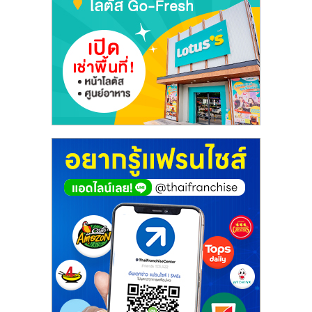
รน
ไชส์"