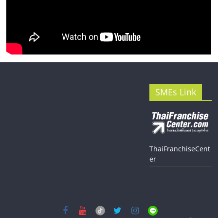
SMEs Link
ThaiFranchiseCent
er