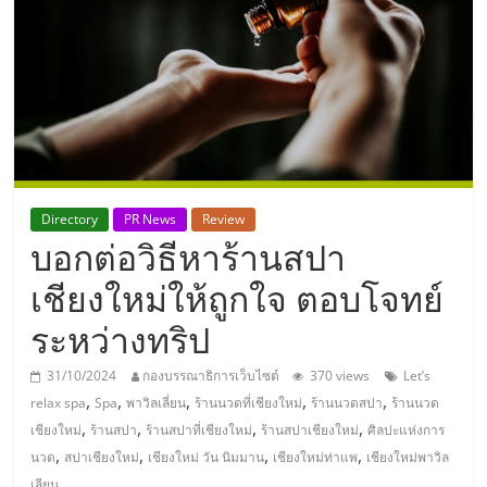
แห่ง
ประเทศไทย,
ThaiSMEsCenter,
รวม
Directory
PR News
Review
บอกต่อวิธีหาร้านสปา
ธุรกิจ
เชียงใหม่ให้ถูกใจ ตอบโจทย์
เอ
ระหว่างทริป
ส
31/10/2024
กองบรรณาธิการเว็บไซต์
370 views
Let’s
,
,
,
,
,
relax spa
Spa
พาวิลเลี่ยน
ร้านนวดที่เชียงใหม่
ร้านนวดสปา
ร้านนวด
เอ็
,
,
,
,
เชียงใหม่
ร้านสปา
ร้านสปาที่เชียงใหม่
ร้านสปาเชียงใหม่
ศิลปะแห่งการ
,
,
,
,
นวด
สปาเชียงใหม่
เชียงใหม่ วัน นิมมาน
เชียงใหม่ท่าแพ
เชียงใหม่พาวิล
เลียน