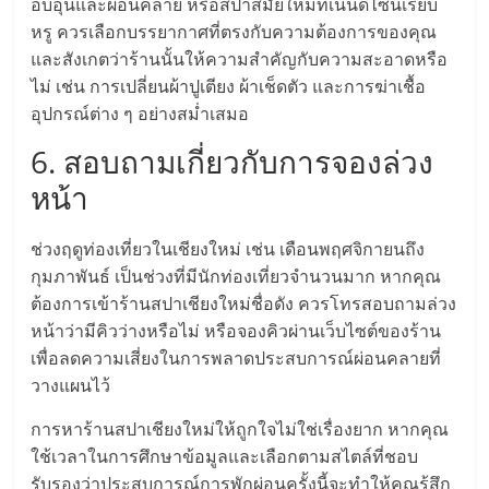
อบอุ่นและผ่อนคลาย หรือสปาสมัยใหม่ที่เน้นดีไซน์เรียบ
ลงทุน
หรู ควรเลือกบรรยากาศที่ตรงกับความต้องการของคุณ
และสังเกตว่าร้านนั้นให้ความสำคัญกับความสะอาดหรือ
และ
ไม่ เช่น การเปลี่ยนผ้าปูเตียง ผ้าเช็ดตัว และการฆ่าเชื้อ
อุปกรณ์ต่าง ๆ อย่างสม่ำเสมอ
ขยาย
6. สอบถามเกี่ยวกับการจองล่วง
หน้า
สา
ช่วงฤดูท่องเที่ยวในเชียงใหม่ เช่น เดือนพฤศจิกายนถึง
ขา
กุมภาพันธ์ เป็นช่วงที่มีนักท่องเที่ยวจำนวนมาก หากคุณ
ต้องการเข้าร้านสปาเชียงใหม่ชื่อดัง ควรโทรสอบถามล่วง
แฟ
หน้าว่ามีคิวว่างหรือไม่ หรือจองคิวผ่านเว็บไซต์ของร้าน
เพื่อลดความเสี่ยงในการพลาดประสบการณ์ผ่อนคลายที่
รน
วางแผนไว้
การหาร้านสปาเชียงใหม่ให้ถูกใจไม่ใช่เรื่องยาก หากคุณ
ไชส์,
ใช้เวลาในการศึกษาข้อมูลและเลือกตามสไตล์ที่ชอบ
รับรองว่าประสบการณ์การพักผ่อนครั้งนี้จะทำให้คุณรู้สึก