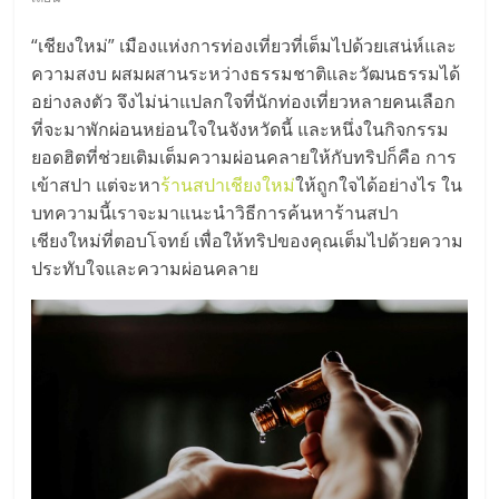
มอี
“เชียงใหม่” เมืองแห่งการท่องเที่ยวที่เต็มไปด้วยเสน่ห์และ
ไทย,
ความสงบ ผสมผสานระหว่างธรรมชาติและวัฒนธรรมได้
อย่างลงตัว จึงไม่น่าแปลกใจที่นักท่องเที่ยวหลายคนเลือก
SMEs,
ที่จะมาพักผ่อนหย่อนใจในจังหวัดนี้ และหนึ่งในกิจกรรม
ยอดฮิตที่ช่วยเติมเต็มความผ่อนคลายให้กับทริปก็คือ การ
แฟ
เข้าสปา แต่จะหา
ร้านสปาเชียงใหม่
ให้ถูกใจได้อย่างไร ใน
บทความนี้เราจะมาแนะนำวิธีการค้นหาร้านสปา
เชียงใหม่ที่ตอบโจทย์ เพื่อให้ทริปของคุณเต็มไปด้วยความ
รน
ประทับใจและความผ่อนคลาย
ไชส์,
ที่
ปรึกษา