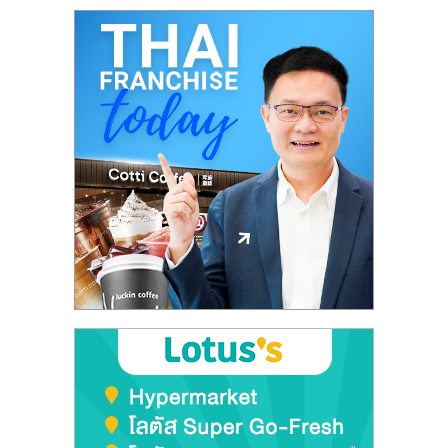
รน
ไชส์,
ศูนย์
รวม
แฟ
รน
ไชส์
พร้อม
ทำเล
สำหรับ
เปิด
ร้าน
ปรึกษา
ฟรี,
บริการ
พัฒนา
ระบบ
แฟ