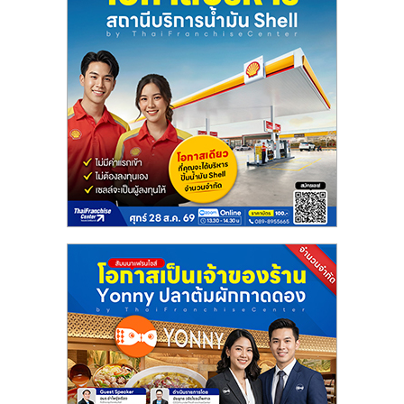
ไทย,
SMEs,
แฟ
รน
ไชส์,
ที่
ปรึกษา
แฟ
รน
ไชส์,
รวม
แฟ
รน
ไชส์
ขาย
แฟ
รน
ไชส์
แฟ