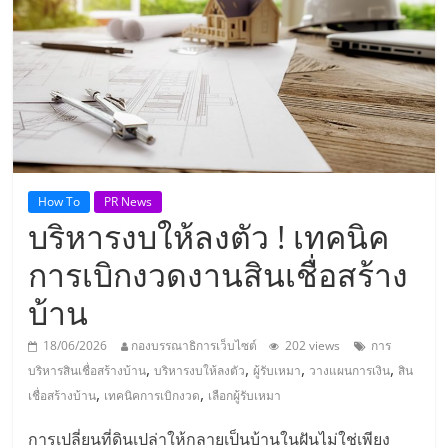
แห่ง
ประเทศไทย,
ThaiSMEsCenter,
รวม
How To
PR News
บริหารงบให้ลงตัว ! เทคนิค
ธุรกิจ
การเบิกงวดงานสินเชื่อสร้าง
เอ
บ้าน
ส
18/06/2026
กองบรรณาธิการเว็บไซต์
202 views
การ
,
,
,
,
บริหารสินเชื่อสร้างบ้าน
บริหารงบให้ลงตัว
ผู้รับเหมา
วางแผนการเงิน
สิน
เอ็
,
,
เชื่อสร้างบ้าน
เทคนิคการเบิกงวด
เลือกผู้รับเหมา
การเปลี่ยนที่ดินเปล่าให้กลายเป็นบ้านในฝันไม่ใช่เพียง