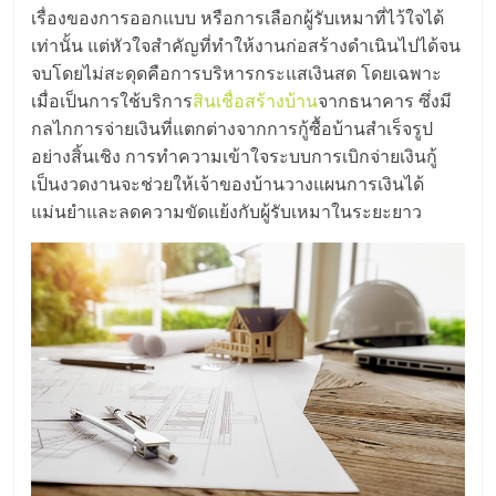
มอี
เรื่องของการออกแบบ หรือการเลือกผู้รับเหมาที่ไว้ใจได้
เท่านั้น แต่หัวใจสำคัญที่ทำให้งานก่อสร้างดำเนินไปได้จน
ไทย,
จบโดยไม่สะดุดคือการบริหารกระแสเงินสด โดยเฉพาะ
เมื่อเป็นการใช้บริการ
สินเชื่อสร้างบ้าน
จากธนาคาร ซึ่งมี
SMEs,
กลไกการจ่ายเงินที่แตกต่างจากการกู้ซื้อบ้านสำเร็จรูป
อย่างสิ้นเชิง การทำความเข้าใจระบบการเบิกจ่ายเงินกู้
แฟ
เป็นงวดงานจะช่วยให้เจ้าของบ้านวางแผนการเงินได้
แม่นยำและลดความขัดแย้งกับผู้รับเหมาในระยะยาว
รน
ไชส์,
ที่
ปรึกษา