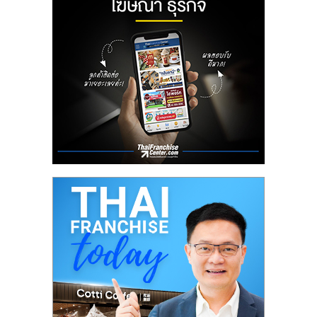
รน
ไชส์
ขาย
หน้า
บ้าน
ลงทุน
น้อย
คืน
ทุน
ไว,
ที่
ปรึกษา
การ
ลงทุน
และ
ขยาย
สา
ขา
แฟ