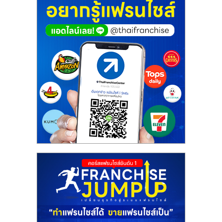
รน
ไชส์"