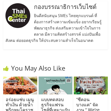
ศูนย์
กองบรรณาธิการเว็บไซต์
ยินดีสนับสนุน SMEs ไทยทุกแบรนด์ ที่
รวม
ต้องการสร้างความเข้มแข็ง อยากเรียนรู้
พัฒนาธุรกิจ ส่งเสริมความเข้าใจในการ
แฟ
ตลาด มีความคิดสร้างสรรค์ แบ่งปันเพื่อ
สังคม ต่อยอดธุรกิจ ให้ประสบความสำเร็จในอนาคต
รน
ไชส์
You May Also Like
พร้อม
ทำเล
สำหรับ
อร่อยแซ่บ เมนู
แบบทดสอบ
“ซีคอน
ทำเงิน ด้วยน้ำ
ธุรกิจแฟรน
บางแค” จัด
พริกหมูโคราช
ไชส์ที่เหมาะกับ
งาน “ We’re