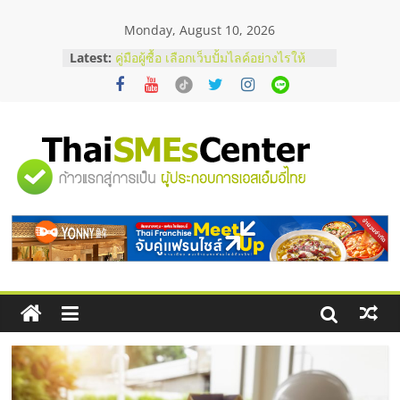
Skip
Monday, August 10, 2026
to
สัมมนาออนไลน์ โอกาสบริหารสถานี
content
Latest:
บริการน้ำมัน Shell
คู่มือผู้ซื้อ เลือกเว็บปั้มไลค์อย่างไรให้
เหมาะกับเป้าหมายของธุรกิจ
เว็บปั้มวิวช่วยธุรกิจออนไลน์ได้จริงหรือ
วิเคราะห์ข้อดีและข้อควรพิจารณา
FAQ รวมคำถามยอดฮิตเกี่ยวกับการ
"ศูนย์
ปั้มฟอลติ๊กตอกที่เจ้าของธุรกิจควรรู้
อยากหาเงินทุน เพิ่มสภาพคล่องให้ธุรกิจ
เริ่มยังไงให้ผ่านฉลุย
รวม
ข้อมูล
ธุรกิจ
SME