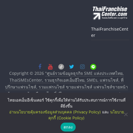
ThaiFranchiseCent
er
Copyright © 2026
"ศูนย์รวมข้อมูลธุรกิจ SME แห่งประเทศไทย,
ThaiSMEsCenter, รวมธุรกิจเอสเอ็มอีไทย, SMEs, แฟรนไชส์, ที่
ปรึกษาแฟรนไชส์, รวมแฟรนไชส์ ขายแฟรนไชส์ แฟรนไชส์ขายหน้า
บ้าน ลงทุนน้อย คืนทุนไว, ที่ปรึกษาการลงทุนและขยายสาขาแฟรน
ไชส์, ศูนย์รวมแฟรนไชส์ พร้อมทำเลสำหรับเปิดร้าน ปรึกษาฟรี,
ไทยเอสเอ็มอีเซ็นเตอร์ ใช้คุกกี้เพื่อให้ท่านได้รับประสบการณ์การใช้งานที่
ดียิ่งขึ้น
บริการพัฒนาระบบแฟรนไชส์"
. All rights reserved.
อ่านนโยบายคุ้มครองข้อมูลส่วนบุคคล (Privacy Policy)
และ
นโยบาย
คุกกี้ (Cookie Policy)
ตกลง