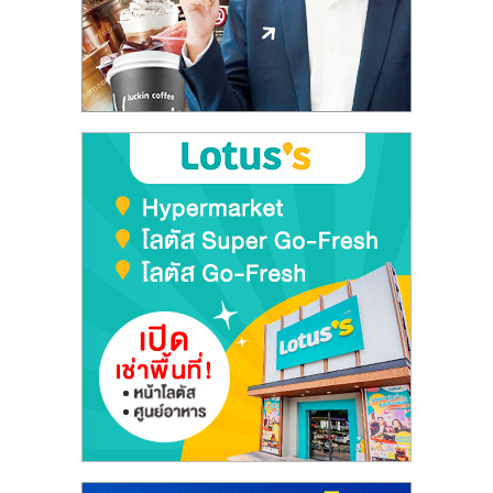
รน
ไชส์,
ศูนย์
รวม
แฟ
รน
ไชส์
พร้อม
ทำเล
สำหรับ
เปิด
ร้าน
ปรึกษา
ฟรี,
บริการ
พัฒนา
ระบบ
แฟ