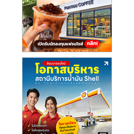
รน
ไชส์"
"ศูนย์
รวม
ข้อมูล
ธุรกิจ
SME
แห่ง
ประเทศไทย,
ThaiSMEsCenter,
รวม
ธุรกิจ
เอ
ส
เอ็
มอี