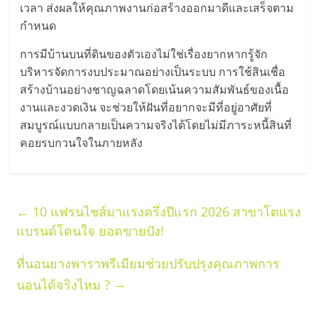
เวลา ส่งผลให้คุณภาพงานก่อสร้างออกมาดีและเสร็จตาม
ลงทุน
กำหนด
การมีบ้านบนที่ดินของตัวเองไม่ใช่เรื่องยากหากรู้จัก
และ
บริหารจัดการงบประมาณอย่างเป็นระบบ การใช้สินเชื่อ
สร้างบ้านอย่างชาญฉลาดโดยเน้นความสัมพันธ์ของเนื้อ
ขยาย
งานและงวดเงิน จะช่วยให้ฝันที่อยากจะมีที่อยู่อาศัยที่
สมบูรณ์แบบกลายเป็นความจริงได้โดยไม่มีภาระหนี้สินที่
สา
คอยรบกวนใจในภายหลัง
ขา
←
10 แฟรนไชส์มาแรงครึ่งปีแรก 2026 สาขาโตแรง
แฟ
แบรนด์โดนใจ ยอดขายปัง!
รน
ที่นอนยางพาราพรีเมียมช่วยปรับปรุงคุณภาพการ
→
นอนได้จริงไหม ?
ไชส์,