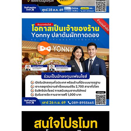
ไทย,
SMEs,
แฟ
รน
ไชส์,
ที่
ปรึกษา
แฟ
รน
ไชส์,
รวม
แฟ
รน
ไชส์
ขาย
แฟ
รน
ไชส์
แฟ