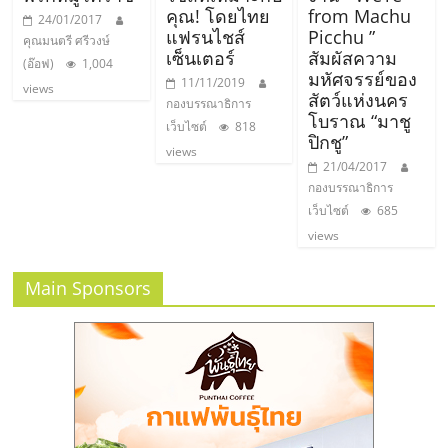
เปิด
คุณ! โดยไทย
from Machu
24/01/2017
แฟรนไชส์
Picchu ”
คุณมนตรี ศรีวงษ์
เซ็นเตอร์
สัมผัสความ
ร้าน
(อ๊อฟ)
1,004
มหัศจรรย์ของ
11/11/2019
views
สัตว์แห่งนคร
กองบรรณาธิการ
ปรึกษา
โบราณ “มาชู
เว็บไซต์
818
ปิกชู”
views
21/04/2017
ฟรี,
กองบรรณาธิการ
เว็บไซต์
685
บริการ
views
พัฒนา
Main Sponsors
ระบบ
แฟ