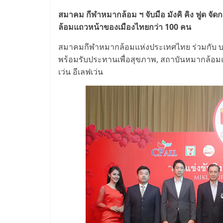
ไทย,
สมาคม กีฬาหมากล้อม ฯ จับมือ มังคิ คิง ฟูด จั
SMEs,
ล้อมแถวหน้าของเมืองไทยกว่า 100 คน
แฟ
สมาคมกีฬาหมากล้อมแห่งประเทศไทย ร่วมกับ บริษั
พร้อมรับประทานเพื่อสุขภาพ, สถาบันหมากล้อมแล
เว่น อีเลฟเว่น
รน
ไชส์,
ที่
ปรึกษา
แฟ
รน