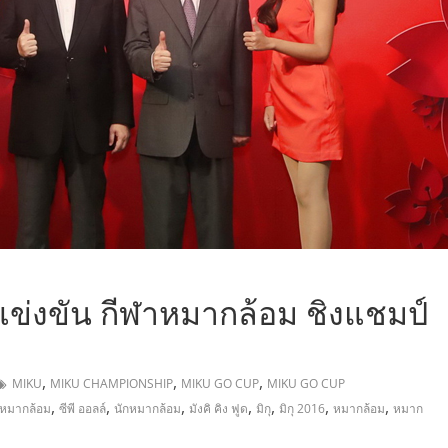
,
รแข่งขัน กีฬาหมากล้อม ชิงแชมป์
,
,
,
MIKU
MIKU CHAMPIONSHIP
MIKU GO CUP
MIKU GO CUP
,
,
,
,
,
,
,
าหมากล้อม
ซีพี ออลล์
นักหมากล้อม
มังคิ คิง ฟูด
มิกุ
มิกุ 2016
หมากล้อม
หมาก