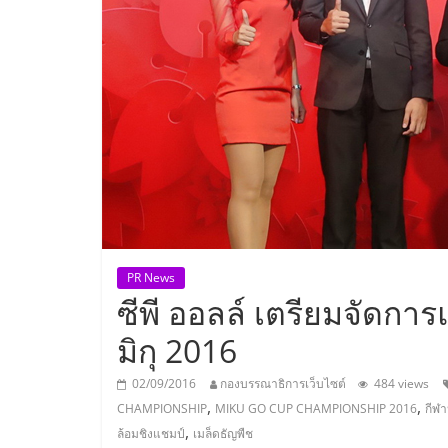
ประเทศไทย,
ThaiSMEsCenter
รวม
ธุรกิจ
เอ
ส
PR News
ซีพี ออลล์ เตรียมจัดกา
เอ็
มิกุ 2016
มอี
02/09/2016
กองบรรณาธิการเว็บไซต์
484 views
,
,
CHAMPIONSHIP
MIKU GO CUP CHAMPIONSHIP 2016
กีฬ
,
ล้อมชิงแชมป์
เมล็ดธัญพืช