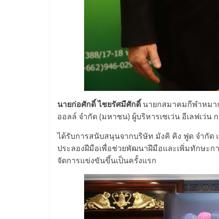
น้อย
คืน
ทุน
ไว,
นายก่อศักดิ์ ไชยรัศมีศักดิ์
นายกสมาคมกีฬาหมากล
ที่
ออลล์ จำกัด (มหาชน) ผู้บริหารเซเว่น อีเลฟเว่น
ได้รับการสนับสนุนจากบริษัท มังคิ คิง ฟูด จำกั
ปรึกษา
ประลองฝีมือเพื่อช่วยพัฒนาฝีมือและเพิ่มทักษะกา
จัดการแข่งขันขึ้นเป็นครั้งแรก
การ
ลงทุน