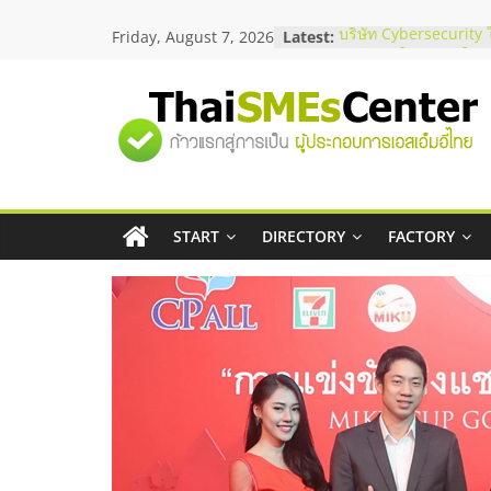
Skip
Friday, August 7, 2026
Latest:
บริษัท Cybersecurity 
to
วิธีเลือกผู้ให้บริการให
content
โจทย์ธุรกิจ
อยากหาเงินทุน เพิ่มสภ
"ศูนย์
เริ่มยังไงให้ผ่านฉลุย
สัมมนาออนไลน์ โอกาส
บริการน้ำมัน Shell
รวม
สัมมนาลงทุน แฟรนไชส
ThaiFranchise Meet U
ไชส์ ครั้งที่ 8
START
DIRECTORY
FACTORY
ข้อมูล
ร้านเครื่องเสียงคุณภาพ
โซลูชันระบบภาพและเ
ธุรกิจ
SME
แห่ง