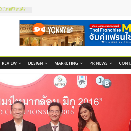
ในไทยที่ไหนดี?
้คุ้มค่าและตอบ
าพคล่องให้ธุรกิจ
บริหารสถานี
์ยอนนี่
p จับคู่แฟรน
REVIEW
DESIGN
MARKETING
PR NEWS
CONT
สูง พร้อม
สียง