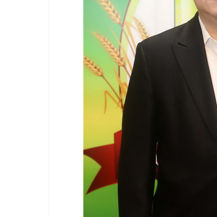
ไชส์
แฟ
รน
ไชส์
ขาย
หน้า
บ้าน
ลงทุน