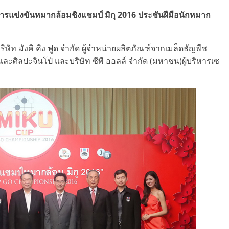
ดการแข่งขันหมากล้อมชิงแชมป์ มิกุ 2016 ประชันฝีมือนักหมาก
ท มังคิ คิง ฟูด จำกัด ผู้จำหน่ายผลิตภัณฑ์จากเมล็ดธัญพืช
ะศิลปะจินโป๋ และบริษัท ซีพี ออลล์ จำกัด (มหาชน)ผู้บริหารเซ