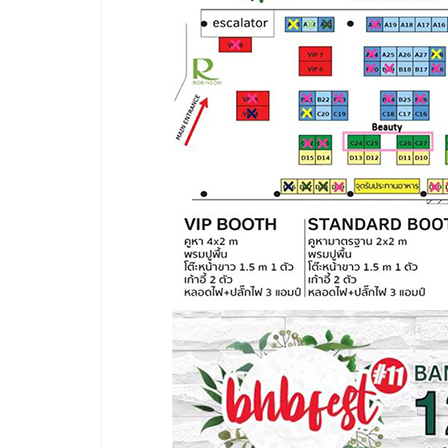
น้อย
คืน
ทุน
ไว,
ที่
ปรึกษา
การ
ลงทุน