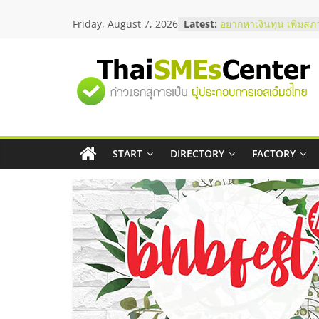
Skip
บริษัท Cybersecurity 
Friday, August 7, 2026
Latest:
to
วิธีเลือกผู้ให้บริการให
content
โจทย์ธุรกิจ
อยากหาเงินทุน เพิ่มสภ
เริ่มยังไงให้ผ่านฉลุย
"ศูนย์
สัมมนาออนไลน์ โอกาส
บริการน้ำมัน Shell
รวม
สัมมนาลงทุน แฟรนไชส
ThaiFranchise Meet U
ไชส์ ครั้งที่ 8
START
DIRECTORY
FACTORY
ข้อมูล
ร้านเครื่องเสียงคุณภาพ
โซลูชันระบบภาพและเ
ธุรกิจ
SME
แห่ง