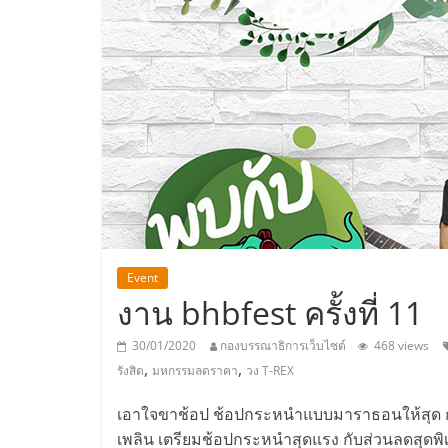
ประเทศไทย,
ThaiSMEsCenter
รวม
ธุรกิจ
เอ
ส
Event
งาน bhbfest ครั้งที่ 11
เอ็
30/01/2020
กองบรรณาธิการเว็บไซต์
468 views
,
,
รังสิต
มหกรรมลดราคา
วง T-REX
มอี
เอาใจขาช้อป ช้อปกระหนำแบบมาราธอนให้สุด กับ อ
เพลิน เตรียมช้อปกระหนำสุดแรง กับส่วนลดสุดพิเ