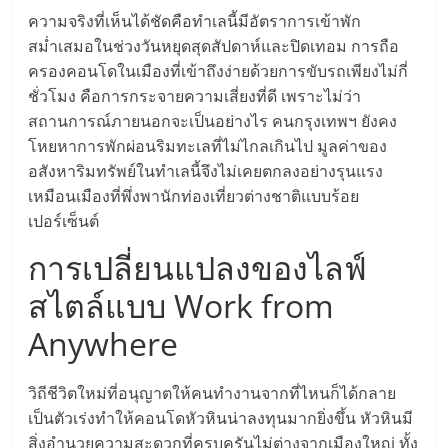
แฟ
ความจริงที่เห็นได้ชัดคือทำเลนี้มีอัตราการเข้าพัก
รน
สม่ำเสมอในช่วงวันหยุดสุดสัปดาห์และปิดเทอม การถือ
ครองคอนโดในเมืองที่เข้าถึงง่ายด้วยการขับรถเพียงไม่กี่
ไชส์
ชั่วโมง คือการกระจายความเสี่ยงที่ดี เพราะไม่ว่า
สถานการณ์ภายนอกจะเป็นอย่างไร คนกรุงเทพฯ ยังคง
โหยหาการพักผ่อนริมทะเลที่ไม่ไกลเกินไป มูลค่าของ
แฟ
อสังหาริมทรัพย์ในทำเลนี้จึงไม่เคยตกลงอย่างรุนแรง
เหมือนเมืองที่พึ่งพานักท่องเที่ยวต่างชาติแบบร้อย
รน
เปอร์เซ็นต์
การเปลี่ยนแปลงของไลฟ์
ไชส์
สไตล์แบบ Work from
ขาย
Anywhere
หน้า
วิถีชีวิตใหม่ที่อนุญาตให้คนทำงานจากที่ไหนก็ได้กลาย
เป็นตัวเร่งทำให้คอนโดหัวหินน่าลงทุนมากยิ่งขึ้น หัวหินมี
บ้าน
สิ่งอำนวยความสะดวกที่ครบครันไม่ต่างจากเมืองใหญ่ ทั้ง