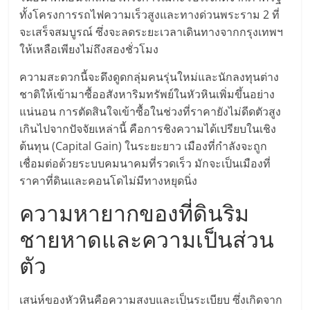
ทั้งโครงการรถไฟความเร็วสูงและทางด่วนพระราม 2 ที่
ลงทุน
จะเสร็จสมบูรณ์ ซึ่งจะลดระยะเวลาเดินทางจากกรุงเทพฯ
ให้เหลือเพียงไม่ถึงสองชั่วโมง
และ
ความสะดวกนี้จะดึงดูดกลุ่มคนรุ่นใหม่และนักลงทุนต่าง
ขยาย
ชาติให้เข้ามาซื้ออสังหาริมทรัพย์ในหัวหินเพิ่มขึ้นอย่าง
แน่นอน การตัดสินใจเข้าซื้อในช่วงที่ราคายังไม่ดีดตัวสูง
เกินไปจากปัจจัยเหล่านี้ คือการชิงความได้เปรียบในเชิง
สา
ต้นทุน (Capital Gain) ในระยะยาว เมืองที่กำลังจะถูก
เชื่อมต่อด้วยระบบคมนาคมที่รวดเร็ว มักจะเป็นเมืองที่
ขา
ราคาที่ดินและคอนโดไม่มีทางหยุดนิ่ง
ความหายากของที่ดินริม
แฟ
ชายหาดและความเป็นส่วน
รน
ตัว
ไชส์,
เสน่ห์ของหัวหินคือความสงบและเป็นระเบียบ ซึ่งเกิดจาก