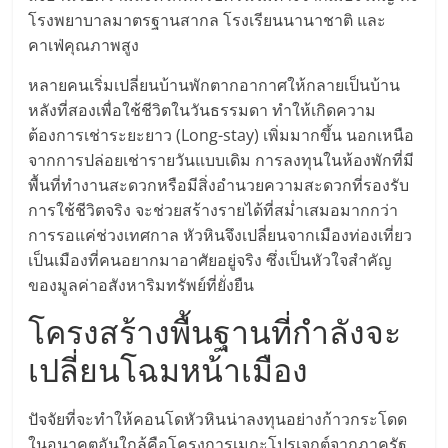
โรงพยาบาลมาตรฐานสากล โรงเรียนนานาชาติ และ
ลงทุน
คาเฟ่คุณภาพสูง
หลายคนเริ่มเปลี่ยนบ้านพักตากอากาศให้กลายเป็นบ้าน
น้อย
หลังที่สองเพื่อใช้ชีวิตในวันธรรมดา ทำให้เกิดความ
ต้องการเช่าระยะยาว (Long-stay) เพิ่มมากขึ้น นอกเหนือ
คืน
จากการปล่อยเช่ารายวันแบบเดิม การลงทุนในห้องพักที่มี
พื้นที่ทำงานสะดวกหรือมีสิ่งอำนวยความสะดวกที่รองรับ
ทุน
การใช้ชีวิตจริง จะช่วยสร้างรายได้ที่สม่ำเสมอมากกว่า
การรอแค่ช่วงเทศกาล หัวหินจึงเปลี่ยนจากเมืองท่องเที่ยว
ไว,
เป็นเมืองที่คนอยากมาอาศัยอยู่จริง ซึ่งเป็นหัวใจสำคัญ
ของมูลค่าอสังหาริมทรัพย์ที่ยั่งยืน
ที่
โครงสร้างพื้นฐานที่กำลังจะ
เปลี่ยนโฉมหน้าเมือง
ปรึกษา
การ
ปัจจัยที่จะทำให้คอนโดหัวหินน่าลงทุนอย่างก้าวกระโดด
ในอนาคตอันใกล้คือโครงการเมกะโปรเจกต์จากภาครัฐ