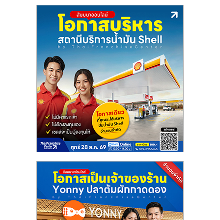
รน
ไชส์
ขาย
หน้า
บ้าน
ลงทุน
น้อย
คืน
ทุน
ไว,
ที่
ปรึกษา
การ
ลงทุน
และ
ขยาย
สา
ขา
แฟ