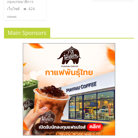
ไทย,
กองบรรณาธิการ
SMEs,
เว็บไซต์
424
แฟ
views
รน
ไชส์,
Main Sponsors
ที่
ปรึกษา
แฟ
รน
ไชส์,
รวม
แฟ
รน
ไชส์
ขาย
แฟ
รน
ไชส์
แฟ