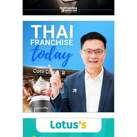
รน
ไชส์"