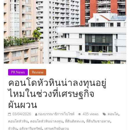
แห่ง
ประเทศไทย,
ThaiSMEsCenter,
รวม
ธุรกิจ
PR News
Review
คอนโดหัวหินน่าลงทุนอยู่
เอ
ไหมในช่วงที่เศรษฐกิจ
ส
ผันผวน
,
เอ็
03/04/2026
กองบรรณาธิการเว็บไซต์
435 views
คอนโด
,
,
,
,
คอนโดหัวหิน
คอนโดหัวหินน่าลงทุน
ที่ดินติดทะเล
ที่ดินริมชายหาด
,
,
หัวหิน
อสังหาริมทรัพย์
เศรษฐกิจผันผวน