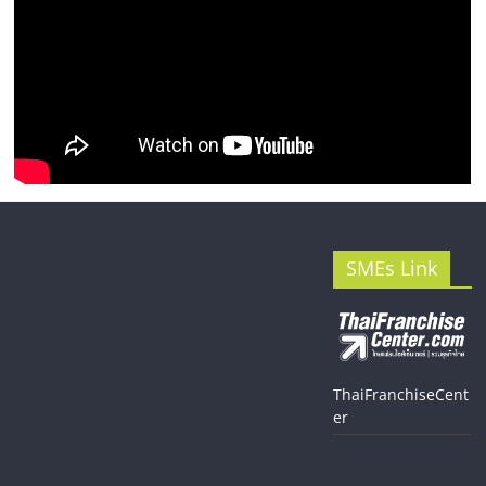
SMEs Link
ThaiFranchiseCent
er