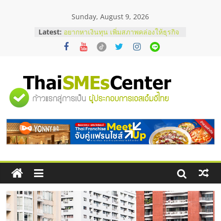
Skip
Sunday, August 9, 2026
to
บริษัท Cybersecurity ในไทยที่ไหนดี?
content
Latest:
วิธีเลือกผู้ให้บริการให้คุ้มค่าและตอบ
โจทย์ธุรกิจ
อยากหาเงินทุน เพิ่มสภาพคล่องให้ธุรกิจ
เริ่มยังไงให้ผ่านฉลุย
สัมมนาออนไลน์ โอกาสบริหารสถานี
บริการน้ำมัน Shell
"ศูนย์
สัมมนาลงทุน แฟรนไชส์ยอนนี่
ThaiFranchise Meet Up จับคู่แฟรน
ไชส์ ครั้งที่ 8
รวม
ร้านเครื่องเสียงคุณภาพสูง พร้อม
โซลูชันระบบภาพและเสียง
ข้อมูล
ธุรกิจ
SME