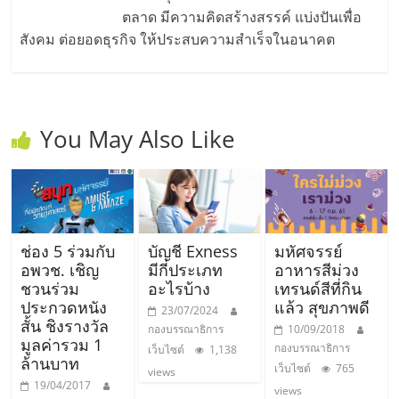
รน
ตลาด มีความคิดสร้างสรรค์ แบ่งปันเพื่อ
สังคม ต่อยอดธุรกิจ ให้ประสบความสำเร็จในอนาคต
ไชส์"
"ศูนย์
รวม
You May Also Like
ข้อมูล
ธุรกิจ
SME
แห่ง
ประเทศไทย,
ช่อง 5 ร่วมกับ
บัญชี Exness
มหัศจรรย์
ThaiSMEsCenter,
อพวช. เชิญ
มีกี่ประเภท
อาหารสีม่วง
รวม
ชวนร่วม
อะไรบ้าง
เทรนด์สีที่กิน
ธุรกิจ
ประกวดหนัง
แล้ว สุขภาพดี
23/07/2024
เอ
สั้น ชิงรางวัล
กองบรรณาธิการ
10/09/2018
ส
มูลค่ารวม 1
กองบรรณาธิการ
เว็บไซต์
1,138
เอ็
ล้านบาท
เว็บไซต์
765
views
มอี
19/04/2017
views