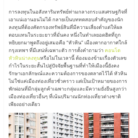
มอี
การลงทุนในอสังหาริมทรัพย์ท่ามกลางกระแสเศรษฐกิจที่
ไทย,
เอาแน่เอานอนไม่ได้ กลายเป็นบททดสอบสำคัญของนัก
ลงทุนที่ต้องคัดกรองทรัพย์สินที่มีความเสี่ยงต่ำแต่ให้ผล
SMEs,
ตอบแทนในระยะยาวที่มั่นคง หนึ่งในทำเลยอดฮิตที่ถูก
หยิบยกมาพูดถึงอยู่เสมอคือ “หัวหิน” เมืองตากอากาศใกล้
กรุงเทพฯ ที่มีเสน่ห์เฉพาะตัว การตั้งคำถามว่า
คอนโด
แฟ
หัวหินน่าลงทุน
หรือไม่ในเวลานี้ ต้องมองข้ามเรื่องตัวเลข
กำไรในระยะสั้นไปสู่ปัจจัยพื้นฐานที่ทำให้เมืองนี้ยังคง
รน
รักษาเอกลักษณ์และความต้องการของตลาดไว้ได้ หัวหิน
ไม่ใช่แค่เมืองท่องเที่ยวชั่วคราว แต่เป็นเป้าหมายของการ
ไชส์,
พักผ่อนที่มีกลุ่มลูกค้าเฉพาะกลุ่มและมีความยั่งยืนสูงกว่า
เมืองท่องเที่ยวอื่นๆ ที่เน้นปริมาณนักท่องเที่ยวต่างชาติ
ที่
เพียงอย่างเดียว
ปรึกษา