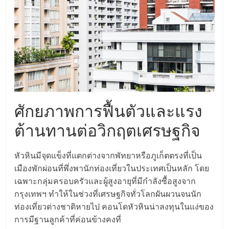
แฟ
รน
ไชส์,
รวม
ศักยภาพการฟื้นตัวและแรง
แฟ
ต้านทานต่อวิกฤตเศรษฐกิจ
รน
หัวหินมีจุดแข็งที่แตกต่างจากพัทยาหรือภูเก็ตตรงที่เป็น
ไชส์
เมืองพักผ่อนที่พึ่งพานักท่องเที่ยวในประเทศเป็นหลัก โดย
เฉพาะกลุ่มครอบครัวและผู้สูงอายุที่มีกำลังซื้อสูงจาก
ขาย
กรุงเทพฯ ทำให้ในช่วงที่เศรษฐกิจทั่วโลกผันผวนจนนัก
ท่องเที่ยวต่างชาติหายไป คอนโดหัวหินน่าลงทุนในแง่ของ
การมีฐานลูกค้าที่ค่อนข้างคงที่