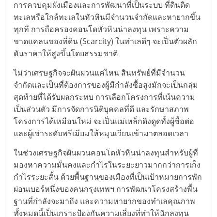
การควบคุมผังเมืองและการพัฒนาที่เป็นระบบ ที่ดินติด
ศูนย์
ทะเลหรือใกล้ทะเลในหัวหินมีจำนวนจำกัดและหายากขึ้น
ทุกที การถือครองคอนโดหัวหินน่าลงทุน เพราะความ
รวม
ขาดแคลนของที่ดิน (Scarcity) ในทำเลดีๆ จะเป็นตัวผลัก
ดันราคาให้สูงขึ้นโดยธรรมชาติ
แฟ
ไม่ว่าเศรษฐกิจจะผันผวนแค่ไหน สินทรัพย์ที่มีจำนวน
จำกัดและเป็นที่ต้องการของผู้มีกำลังซื้อสูงมักจะเป็นกลุ่ม
รน
สุดท้ายที่ได้รับผลกระทบ การเลือกโครงการที่เน้นความ
เป็นส่วนตัว มีการจัดการนิติบุคคลที่ดี และรักษาสภาพ
ไชส์
โครงการได้เหมือนใหม่ จะเป็นแม่เหล็กดึงดูดทั้งผู้ซื้อต่อ
และผู้เช่าระดับพรีเมียมให้หมุนเวียนเข้ามาตลอดเวลา
พร้อม
ในช่วงเศรษฐกิจผันผวนคอนโดหัวหินน่าลงทุนสำหรับผู้ที่
มองหาความมั่นคงและกำไรในระยะยาวมากกว่าการเก็ง
ทำเล
กำไรระยะสั้น ด้วยพื้นฐานของเมืองที่เป็นเป้าหมายการพัก
ผ่อนเบอร์หนึ่งของคนกรุงเทพฯ การพัฒนาโครงสร้างพื้น
สำหรับ
ฐานที่กำลังจะมาถึง และความหายากของทำเลคุณภาพ
ทั้งหมดนี้เป็นเกราะป้องกันความเสี่ยงที่ทำให้นักลงทุน