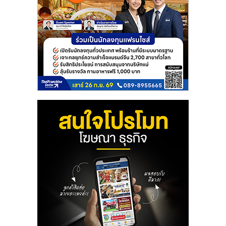
รน
ไชส์,
ศูนย์
รวม
แฟ
รน
ไชส์
พร้อม
ทำเล
สำหรับ
เปิด
ร้าน
ปรึกษา
ฟรี,
บริการ
พัฒนา
ระบบ
แฟ