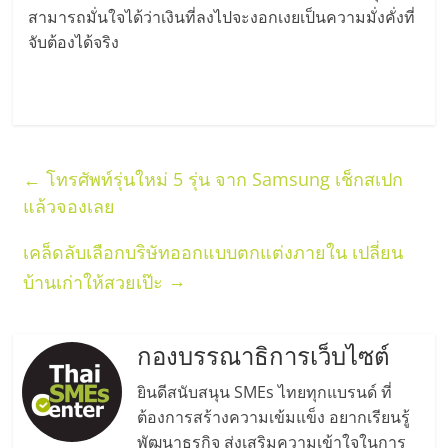
เปิด
สามารถมั่นใจได้ว่าเงินที่ลงไปจะงอกเงยเป็นความมั่งคั่งที่
จับต้องได้จริง
ร้าน
ปรึกษา
ฟรี,
←
โทรศัพท์รุ่นใหม่ 5 รุ่น จาก Samsung เช็กสเปก
แล้วจองเลย
บริการ
เคล็ดลับเลือกบริษัทออกแบบตกแต่งภายใน เปลี่ยน
→
บ้านเก่าให้สวยเป๊ะ
พัฒนา
ระบบ
กองบรรณาธิการเว็บไซต์
แฟ
ยินดีสนับสนุน SMEs ไทยทุกแบรนด์ ที่
ต้องการสร้างความเข้มแข็ง อยากเรียนรู้
พัฒนาธุรกิจ ส่งเสริมความเข้าใจในการ