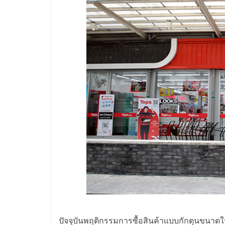
ไชส์
แฟ
รน
ไชส์
ขาย
หน้า
บ้าน
ลงทุน
ปัจจุบันพฤติกรรมการซื้อสินค้าแบบกักตุนขนาดให