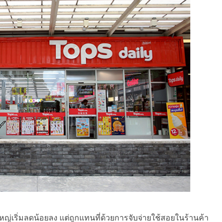
ญ่เริ่มลดน้อยลง แต่ถูกแทนที่ด้วยการจับจ่ายใช้สอยในร้านค้า