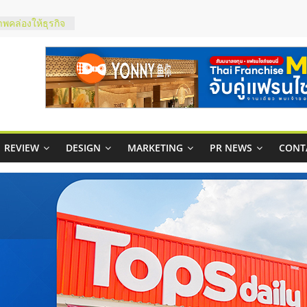
ในไทยที่ไหนดี?
้คุ้มค่าและตอบ
าพคล่องให้ธุรกิจ
บริหารสถานี
์ยอนนี่
p จับคู่แฟรน
REVIEW
DESIGN
MARKETING
PR NEWS
CONT
สูง พร้อม
สียง