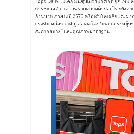
ไทย,
Tops Daily โมเดล มินิซุปเปอร์มาร์เก็ต ยุคใหม่
การชะลอตัว แต่ภาพรวมตลาดค้าปลีกไทยยังคงเติบ
SMEs,
ล้านบาท ภายในปี 2573 หรือเติบโตเฉลี่ยประมาณ
แรงขับเคลื่อนสำคัญ สอดคล้องกับพฤติกรรมผู้บริ
แฟ
สะดวกสบาย” และคุณภาพมาตรฐาน
รน
ไชส์,
ที่
ปรึกษา
แฟ
รน