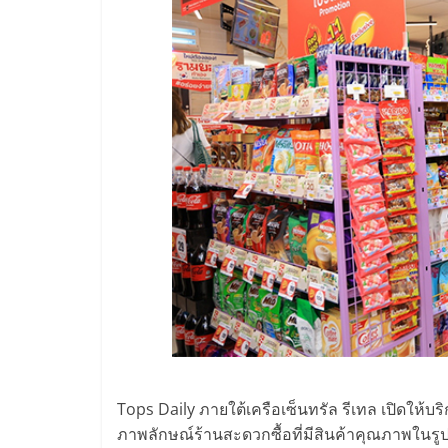
และ
ขยาย
สา
ขา
แฟ
รน
ไชส์,
ศูนย์
Tops Daily ภายใต้เครือเซ็นทรัล รีเทล เปิดให้บร
ภาพลักษณ์ร้านสะดวกซื้อที่มีสินค้าคุณภาพในรูป