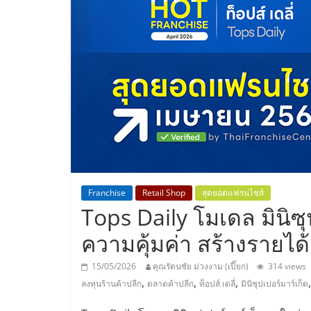
ประเทศไทย,
ThaiSMEsCenter
รวม
ธุรกิจ
เอ
ส
Franchise
Retail Shop
สุดยอดแฟรนไชส์
Tops Daily โมเดล มินิซุ
เอ็
ความคุ้มค่า สร้างรายได้
มอี
15/05/2026
คุณรัตนชัย ม่วงงาม (เปี๊ยก)
314 views
,
,
,
ลงทุนร้านค้าปลีก
ตลาดค้าปลีก
ท็อปส์ เดลี่
มินิซุปเปอร์มาร์เก็ต