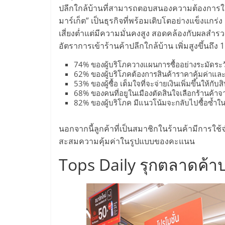
น้อย
ปลีกใกล้บ้านที่สามารถตอบสนองความต้องการในชี
มาร์เก็ต” เป็นธุรกิจที่พร้อมเติบโตอย่างแข็งแก
เสี่ยงต่ำแต่มีความมั่นคงสูง สอดคล้องกับผลสำรว
คืน
อัตราการเข้าร้านค้าปลีกใกล้บ้าน เพิ่มสูงขึ้นถึง 
ทุน
74% ของผู้บริโภควางแผนการซื้ออย่างระมัดระว
62% ของผู้บริโภคต้องการสินค้าราคาคุ้มค่าและ
53% ของผู้ซื้อ เต็มใจที่จะจ่ายเงินเพิ่มขึ้นใ
ไว,
68% ของคนที่อยูในเมืองตัดสินใจเลือกร้านค
82% ของผู้บริโภค มีแนวโน้มจะกลับไปซื้อซ้ำในร้
ที่
นอกจากนี้ลูกค้าที่เป็นสมาชิกในร้านค้ามีการใช้จ
สะสมความคุ้มค่าในรูปแบบของคะแนน
ปรึกษา
Tops Daily รุกตลาดค้าปล
การ
ลงทุน