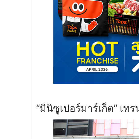
ไชส์,
รวม
แฟ
รน
ไชส์
ขาย
“มินิซูเปอร์มาร์เก็ต” เ
แฟ
รน