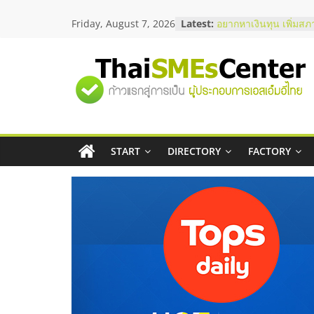
Skip
Friday, August 7, 2026
Latest:
บริษัท Cybersecurity 
to
วิธีเลือกผู้ให้บริการให
content
โจทย์ธุรกิจ
อยากหาเงินทุน เพิ่มสภ
"ศูนย์
เริ่มยังไงให้ผ่านฉลุย
สัมมนาออนไลน์ โอกาส
บริการน้ำมัน Shell
รวม
สัมมนาลงทุน แฟรนไชส
ThaiFranchise Meet U
ไชส์ ครั้งที่ 8
START
DIRECTORY
FACTORY
ข้อมูล
ร้านเครื่องเสียงคุณภาพ
โซลูชันระบบภาพและเ
ธุรกิจ
SME
แห่ง