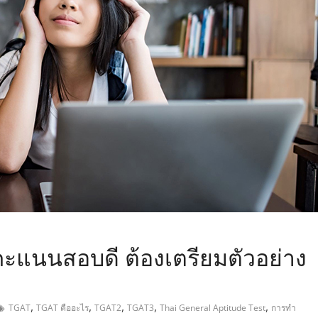
,
ะแนนสอบดี ต้องเตรียมตัวอย่าง
,
,
,
,
,
TGAT
TGAT คืออะไร
TGAT2
TGAT3
Thai General Aptitude Test
การทำ