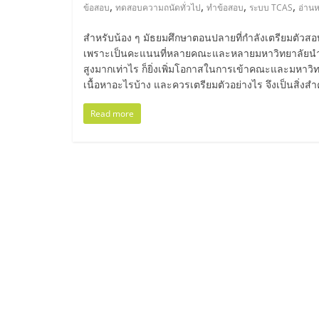
ไทย,
,
,
,
,
ข้อสอบ
ทดสอบความถนัดทั่วไป
ทำข้อสอบ
ระบบ TCAS
อ่านห
SMEs,
สำหรับน้อง ๆ มัธยมศึกษาตอนปลายที่กำลังเตรียมตัวส
เพราะเป็นคะแนนที่หลายคณะและหลายมหาวิทยาลัยนำไป
แฟ
สูงมากเท่าไร ก็ยิ่งเพิ่มโอกาสในการเข้าคณะและมหาวิท
เนื้อหาอะไรบ้าง และควรเตรียมตัวอย่างไร จึงเป็นสิ่งส
รน
Read more
ไชส์,
ที่
ปรึกษา
แฟ
รน