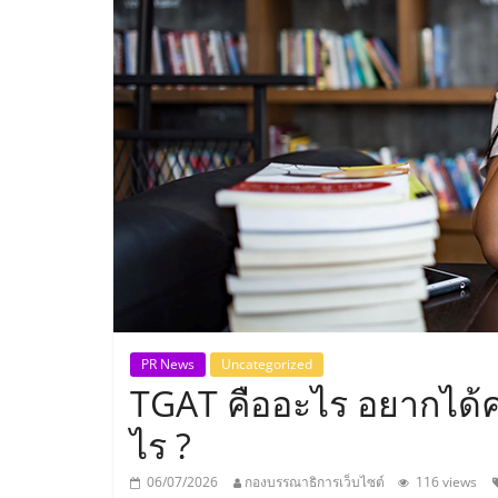
ประเทศไทย,
ThaiSMEsCenter
รวม
ธุรกิจ
เอ
ส
เอ็
PR News
Uncategorized
TGAT คืออะไร อยากได้ค
มอี
ไร ?
06/07/2026
กองบรรณาธิการเว็บไซต์
116 views