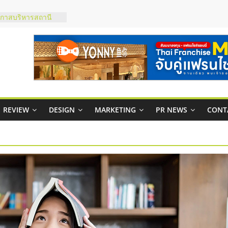
มสภาพคล่องให้ธุรกิจ
ย
กาสบริหารสถานี
ไชส์ยอนนี่
et Up จับคู่แฟรน
ณภาพสูง พร้อม
ละเสียง
ty ในไทยที่ไหนดี?
REVIEW
DESIGN
MARKETING
PR NEWS
CONT
รให้คุ้มค่าและตอบ