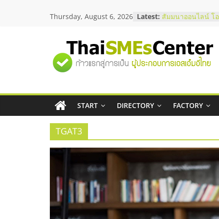
Skip
อยากหาเงินทุน เพิ่
Thursday, August 6, 2026
Latest:
to
เริ่มยังไงให้ผ่านฉลุ
content
สัมมนาออนไลน์ โอ
บริการน้ำมัน Shell
"ศูนย์
สัมมนาลงทุน แฟรน
ThaiFranchise Me
ไชส์ ครั้งที่ 8
รวม
ร้านเครื่องเสียงคุ
โซลูชันระบบภาพแ
บริษัท Cybersecuri
START
DIRECTORY
FACTORY
ข้อมูล
วิธีเลือกผู้ให้บริกา
โจทย์ธุรกิจ
TGAT3
ธุรกิจ
SME
แห่ง