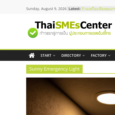
Skip
Sunday, August 9, 2026
Latest:
สัมมนาลงทุน แฟรนไช
to
ThaiFranchise Meet
content
ไชส์ ครั้งที่ 8
ร้านเครื่องเสียงคุณภ
"ศูนย์
โซลูชันระบบภาพและ
บริษัท Cybersecurity
วิธีเลือกผู้ให้บริการใ
รวม
โจทย์ธุรกิจ
อยากหาเงินทุน เพิ่มส
เริ่มยังไงให้ผ่านฉลุย
START
DIRECTORY
FACTORY
ข้อมูล
สัมมนาออนไลน์ โอก
บริการน้ำมัน Shell
Sunny Emergency Light
ธุรกิจ
SME
แห่ง