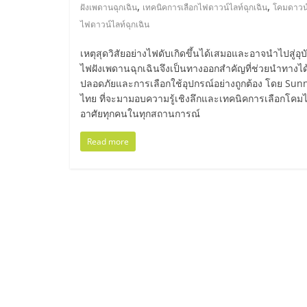
ไทย,
,
,
ฝังเพดานฉุกเฉิน
เทคนิคการเลือกไฟดาวน์ไลท์ฉุกเฉิน
โคมดาวน์
ไฟดาวน์ไลท์ฉุกเฉิน
SMEs,
เหตุสุดวิสัยอย่างไฟดับเกิดขึ้นได้เสมอและอาจนำไปสู่อุ
แฟ
ไฟฝังเพดานฉุกเฉินจึงเป็นทางออกสำคัญที่ช่วยนำทางได
ปลอดภัยและการเลือกใช้อุปกรณ์อย่างถูกต้อง โดย Sun
ไทย ที่จะมามอบความรู้เชิงลึกและเทคนิคการเลือกโคมไ
รน
อาศัยทุกคนในทุกสถานการณ์
ไชส์,
Read more
ที่
ปรึกษา
แฟ
รน