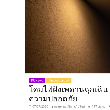
ประเทศไทย,
ThaiSMEsCenter
รวม
ธุรกิจ
เอ
ส
เอ็
PR News
Uncategorized
โคมไฟฝังเพดานฉุกเฉิน ฮ
มอี
ความปลอดภัย
07/07/2026
กองบรรณาธิการเว็บไซต์
117 views