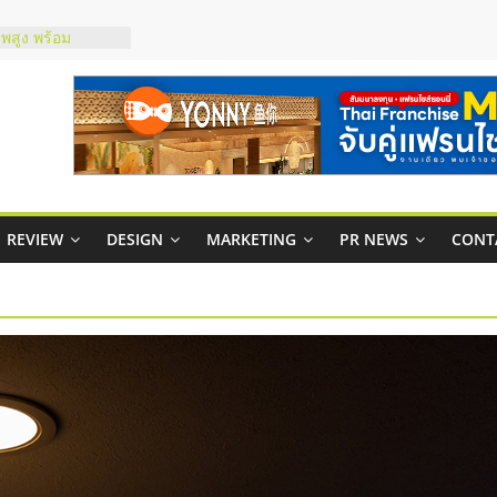
ส์ยอนนี่
 Up จับคู่แฟรน
าพสูง พร้อม
เสียง
 ในไทยที่ไหนดี?
ห้คุ้มค่าและตอบ
ภาพคล่องให้ธุรกิจ
REVIEW
DESIGN
MARKETING
PR NEWS
CONT
าสบริหารสถานี