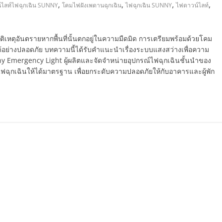
,
,
,
,
ไลท์ไฟฉุกเฉิน SUNNY
โคมไฟฝังเพดานฉุกเฉิน
ไฟฉุกเฉิน SUNNY
ไฟดาวน์ไลท์
บัติเหตุอันตรายหากพื้นที่นั้นตกอยู่ในความมืดมิด การเตรียมพร้อมด้วยโคม
้อย่างปลอดภัย บทความนี้ได้รับคำแนะนำเรื่องระบบแสงสว่างเพื่อความ
ny Emergency Light ผู้ผลิตและจัดจำหน่ายอุปกรณ์ไฟฉุกเฉินชั้นนำของ
ฟฉุกเฉินให้ได้มาตรฐาน เพื่อยกระดับความปลอดภัยให้กับอาคารและผู้พัก