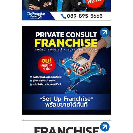
เปิด
ร้าน
ปรึกษา
ฟรี,
บริการ
พัฒนา
ระบบ
แฟ