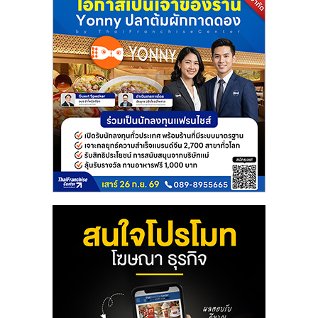
แฟ
รน
ไชส์
แฟ
รน
ไชส์
ขาย
หน้า
บ้าน