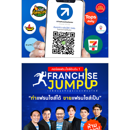
ศูนย์
รวม
แฟ
รน
ไชส์
พร้อม
ทำเล
สำหรับ