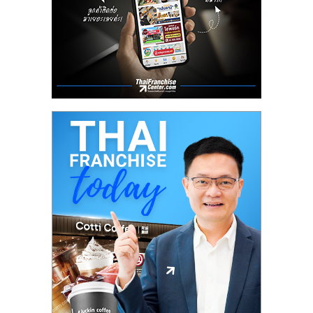
ลงทุน
น้อย
คืน
ทุน
ไว,
ที่
ปรึกษา
การ