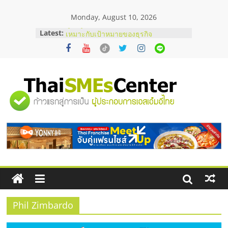
Skip
Monday, August 10, 2026
to
content
Latest:
คู่มือผู้ซื้อ เลือกเว็บปั้มไลค์อย่างไรให้
เหมาะกับเป้าหมายของธุรกิจ
เว็บปั้มวิวช่วยธุรกิจออนไลน์ได้จริงหรือ
วิเคราะห์ข้อดีและข้อควรพิจารณา
FAQ รวมคำถามยอดฮิตเกี่ยวกับการ
ปั้มฟอลติ๊กตอกที่เจ้าของธุรกิจควรรู้
"ศูนย์
อยากหาเงินทุน เพิ่มสภาพคล่องให้ธุรกิจ
เริ่มยังไงให้ผ่านฉลุย
สัมมนาออนไลน์ โอกาสบริหารสถานี
รวม
บริการน้ำมัน Shell
ข้อมูล
ธุรกิจ
SME
Phil Zimbardo