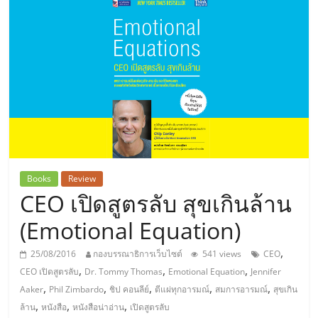
แห่ง
ประเทศไทย,
ThaiSMEsCenter,
รวม
ธุรกิจ
Books
Review
CEO เปิดสูตรลับ สุขเกินล้าน
เอ
(Emotional Equation)
ส
,
25/08/2016
กองบรรณาธิการเว็บไซต์
541 views
CEO
,
,
,
CEO เปิดสูตรลับ
Dr. Tommy Thomas
Emotional Equation
Jennifer
เอ็
,
,
,
,
,
Aaker
Phil Zimbardo
ชิป คอนลีย์
ตีแผ่ทุกอารมณ์
สมการอารมณ์
สุขเกิน
,
,
,
ล้าน
หนังสือ
หนังสือน่าอ่าน
เปิดสูตรลับ