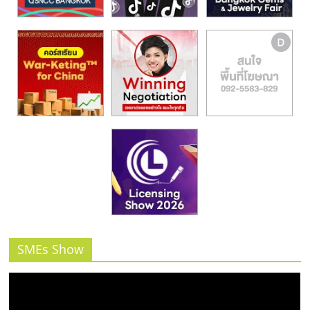
รน
ไชส์,
ศูนย์
รวม
แฟ
รน
ไชส์
พร้อม
ทำเล
สำหรับ
เปิด
ร้าน
ปรึกษา
ฟรี,
บริการ
SMEs Show
พัฒนา
ระบบ
แฟ