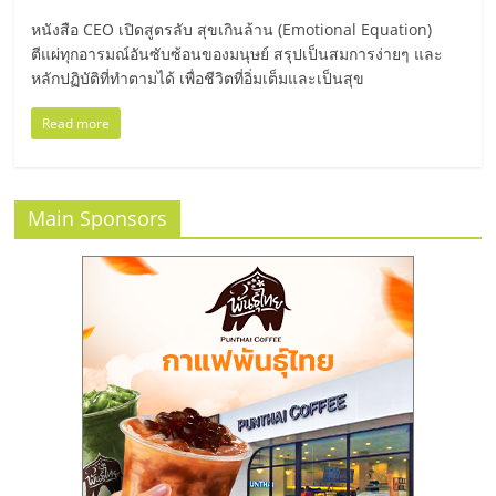
มอี
หนังสือ CEO เปิดสูตรลับ สุขเกินล้าน (Emotional Equation)
ตีแผ่ทุกอารมณ์อันซับซ้อนของมนุษย์ สรุปเป็นสมการง่ายๆ และ
ไทย,
หลักปฏิบัติที่ทำตามได้ เพื่อชีวิตที่อิ่มเต็มและเป็นสุข
SMEs,
Read more
แฟ
Main Sponsors
รน
ไชส์,
ที่
ปรึกษา