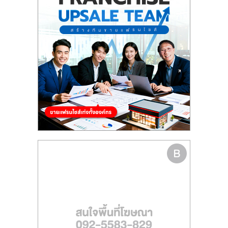
รน
ไชส์"
"ศูนย์
รวม
ข้อมูล
ธุรกิจ
SME
แห่ง
ประเทศไทย,
ThaiSMEsCenter,
รวม
ธุรกิจ
เอ
ส
เอ็
มอี