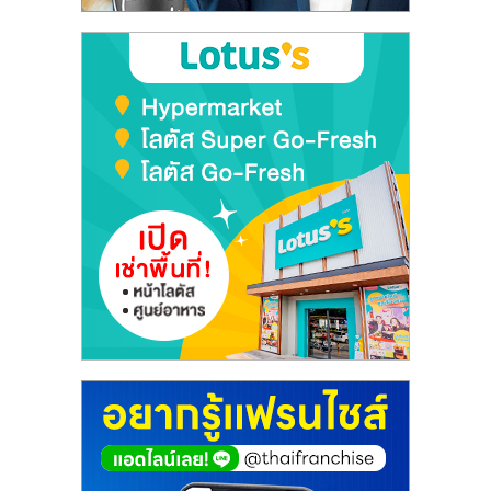
ลงทุน
และ
ขยาย
สา
ขา
แฟ
รน
ไชส์,