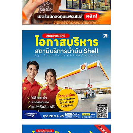
แฟ
รน
ไชส์,
รวม
แฟ
รน
ไชส์
ขาย