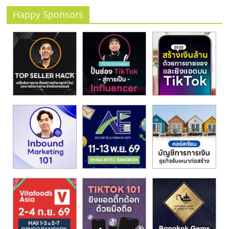
รน
Happy Sponsors
ไชส์
ขาย
หน้า
บ้าน
ลงทุน
น้อย
คืน
ทุน
ไว,
ที่
ปรึกษา
การ
ลงทุน
และ
ขยาย
สา
ขา
แฟ