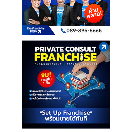
เปิด
ร้าน
ปรึกษา
ฟรี,
บริการ
พัฒนา
ระบบ
แฟ