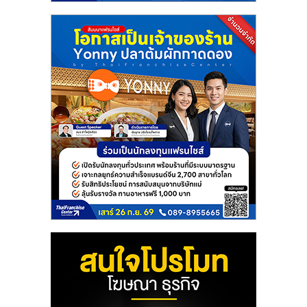
แฟ
รน
ไชส์
แฟ
รน
ไชส์
ขาย
หน้า
บ้าน