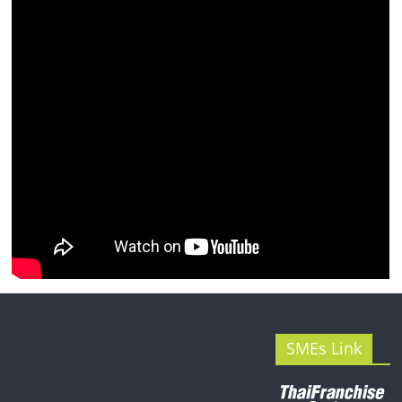
รน
ไชส์"
SMEs Link