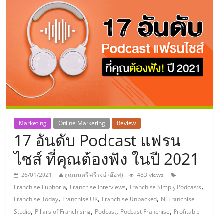
แห่ง
ประเทศไทย,
ThaiSMEsCenter,
รวม
ธุรกิจ
Marketing
Online Marketing
Review
17 อันดับ Podcast แฟรน
เอ
ไชส์ ที่คุณต้องฟัง ในปี 2021
ส
26/01/2021
คุณมนตรี ศรีวงษ์ (อ๊อฟ)
483 views
,
,
,
Franchise Euphoria
Franchise Interviews
Franchise Simply Podcasts
เอ็
,
,
,
Franchise Today
Franchise UK
Franchise Unpacked
NJ Franchise
,
,
,
,
Studio
Pillars of Franchising
Podcast
Podcast Franchise
Profitable