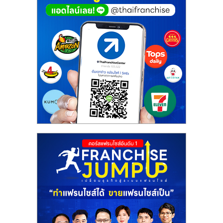
ศูนย์
รวม
แฟ
รน
ไชส์
พร้อม
ทำเล
สำหรับ