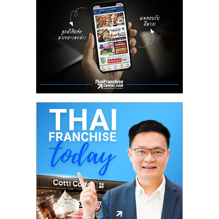
ลงทุน
น้อย
คืน
ทุน
ไว,
ที่
ปรึกษา
การ