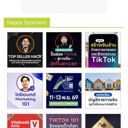
รน
ไชส์
ขาย
Happy Sponsors
หน้า
บ้าน
ลงทุน
น้อย
คืน
ทุน
ไว,
ที่
ปรึกษา
การ
ลงทุน
และ
ขยาย
สา
ขา
แฟ