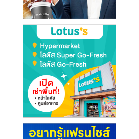
ลงทุน
และ
ขยาย
สา
ขา
แฟ
รน
ไชส์,