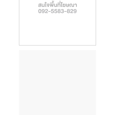
ไทย,
SMEs,
แฟ
รน
ไชส์,
ที่
ปรึกษา
แฟ
รน
ไชส์,
รวม
แฟ
รน
ไชส์
ขาย
แฟ
รน
ไชส์
แฟ