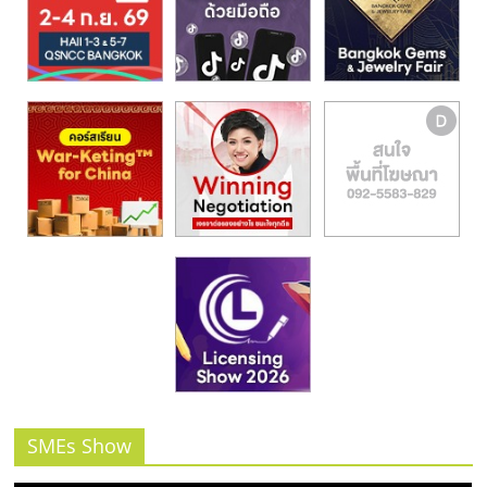
รน
ไชส์,
ศูนย์
รวม
แฟ
รน
ไชส์
พร้อม
ทำเล
สำหรับ
เปิด
ร้าน
ปรึกษา
ฟรี,
บริการ
พัฒนา
ระบบ
SMEs Show
แฟ