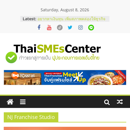
Skip
Saturday, August 8, 2026
to
บริษัท Cybersecurity ในไทยที่ไหนดี?
content
Latest:
วิธีเลือกผู้ให้บริการให้คุ้มค่าและตอบ
โจทย์ธุรกิจ
อยากหาเงินทุน เพิ่มสภาพคล่องให้ธุรกิจ
เริ่มยังไงให้ผ่านฉลุย
สัมมนาออนไลน์ โอกาสบริหารสถานี
บริการน้ำมัน Shell
"ศูนย์
สัมมนาลงทุน แฟรนไชส์ยอนนี่
ThaiFranchise Meet Up จับคู่แฟรน
ไชส์ ครั้งที่ 8
รวม
ร้านเครื่องเสียงคุณภาพสูง พร้อม
โซลูชันระบบภาพและเสียง
ข้อมูล
ธุรกิจ
SME
NJ Franchise Studio