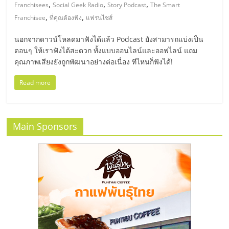
มอี
,
,
,
Franchisees
Social Geek Radio
Story Podcast
The Smart
,
,
Franchisee
ที่คุณต้องฟัง
แฟรนไชส์
ไทย,
นอกจากดาวน์โหลดมาฟังได้แล้ว Podcast ยังสามารถแบ่งเป็น
ตอนๆ ให้เราฟังได้สะดวก ทั้งแบบออนไลน์และออฟไลน์ แถม
SMEs,
คุณภาพเสียงยังถูกพัฒนาอย่างต่อเนื่อง ทีไหนก็ฟังได้!
แฟ
Read more
รน
Main Sponsors
ไชส์,
ที่
ปรึกษา