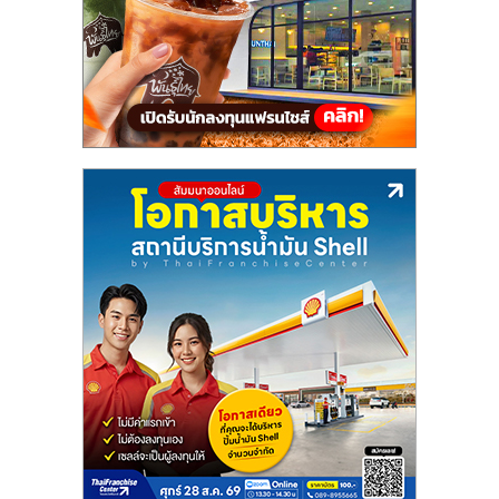
แฟ
รน
ไชส์,
รวม
แฟ
รน
ไชส์
ขาย