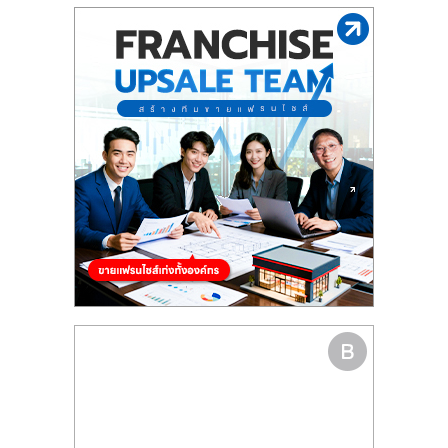
รน
ไชส์"
"ศูนย์
รวม
ข้อมูล
ธุรกิจ
SME
แห่ง
ประเทศไทย,
ThaiSMEsCenter,
รวม
ธุรกิจ
เอ
ส
เอ็
มอี