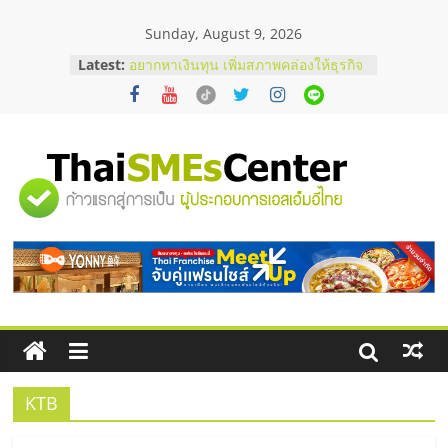
Skip
Sunday, August 9, 2026
to
บริษัท Cybersecurity ในไทยที่ไหนดี?
content
Latest:
วิธีเลือกผู้ให้บริการให้คุ้มค่าและตอบ
โจทย์ธุรกิจ
อยากหาเงินทุน เพิ่มสภาพคล่องให้ธุรกิจ
เริ่มยังไงให้ผ่านฉลุย
สัมมนาออนไลน์ โอกาสบริหารสถานี
บริการน้ำมัน Shell
"ศูนย์
สัมมนาลงทุน แฟรนไชส์ยอนนี่
ThaiFranchise Meet Up จับคู่แฟรน
ไชส์ ครั้งที่ 8
รวม
ร้านเครื่องเสียงคุณภาพสูง พร้อม
โซลูชันระบบภาพและเสียง
ข้อมูล
ธุรกิจ
SME
KTB