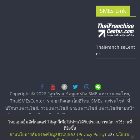
SMEs Link
ThaiFranchiseCent
er
Copyright © 2026
"ศูนย์รวมข้อมูลธุรกิจ SME แห่งประเทศไทย,
ThaiSMEsCenter, รวมธุรกิจเอสเอ็มอีไทย, SMEs, แฟรนไชส์, ที่
ปรึกษาแฟรนไชส์, รวมแฟรนไชส์ ขายแฟรนไชส์ แฟรนไชส์ขายหน้า
บ้าน ลงทุนน้อย คืนทุนไว, ที่ปรึกษาการลงทุนและขยายสาขาแฟรน
ไทยเอสเอ็มอีเซ็นเตอร์ ใช้คุกกี้เพื่อให้ท่านได้รับประสบการณ์การใช้งานที่
ไชส์, ศูนย์รวมแฟรนไชส์ พร้อมทำเลสำหรับเปิดร้าน ปรึกษาฟรี,
ดียิ่งขึ้น
บริการพัฒนาระบบแฟรนไชส์"
. All rights reserved.
อ่านนโยบายคุ้มครองข้อมูลส่วนบุคคล (Privacy Policy)
และ
นโยบาย