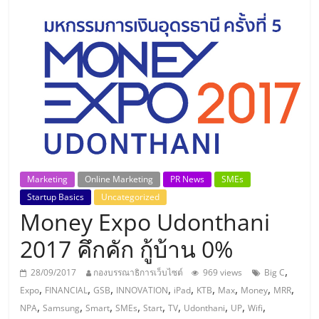
แห่ง
ประเทศไทย,
ThaiSMEsCenter,
รวม
ธุรกิจ
Marketing
Online Marketing
PR News
SMEs
Startup Basics
Uncategorized
เอ
Money Expo Udonthani
ส
2017 คึกคัก กู้บ้าน 0%
,
28/09/2017
กองบรรณาธิการเว็บไซต์
969 views
Big C
เอ็
,
,
,
,
,
,
,
,
,
Expo
FINANCIAL
GSB
INNOVATION
iPad
KTB
Max
Money
MRR
,
,
,
,
,
,
,
,
,
NPA
Samsung
Smart
SMEs
Start
TV
Udonthani
UP
Wifi