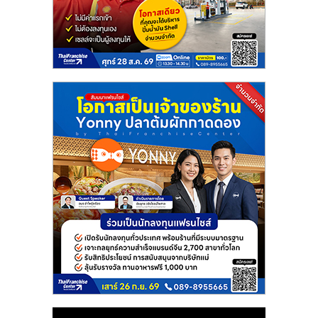
แฟ
รน
ไชส์
แฟ
รน
ไชส์
ขาย
หน้า
บ้าน