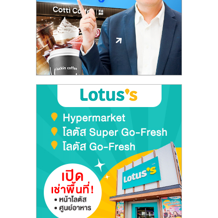
ลงทุน
และ
ขยาย
สา
ขา
แฟ
รน
ไชส์,