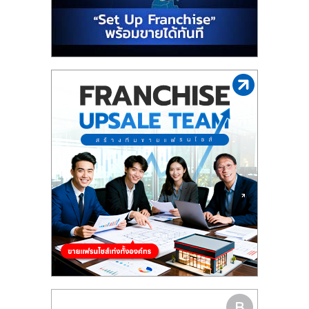
รน
ไชส์"
"ศูนย์
รวม
ข้อมูล
ธุรกิจ
SME
แห่ง
ประเทศไทย,
ThaiSMEsCenter,
รวม
ธุรกิจ
เอ
ส
เอ็
มอี