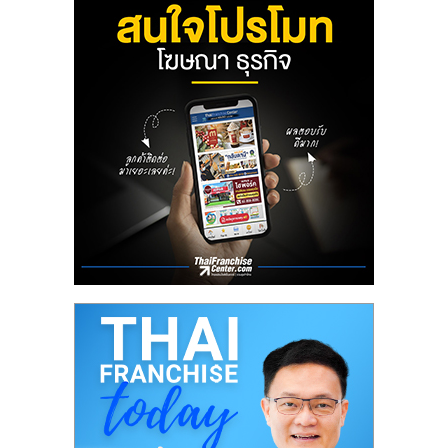
ลงทุน
น้อย
คืน
ทุน
ไว,
ที่
ปรึกษา
การ