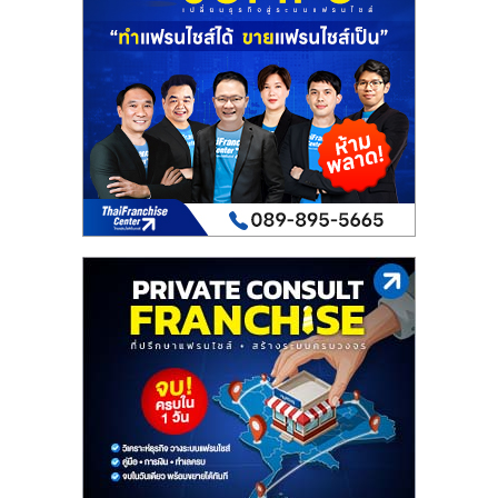
เปิด
ร้าน
ปรึกษา
ฟรี,
บริการ
พัฒนา
ระบบ
แฟ