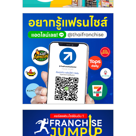
ศูนย์
รวม
แฟ
รน
ไชส์
พร้อม
ทำเล
สำหรับ