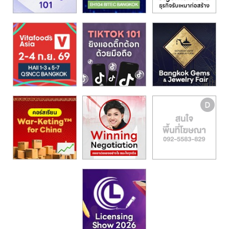
รน
ไชส์,
ศูนย์
รวม
แฟ
รน
ไชส์
พร้อม
ทำเล
สำหรับ
เปิด
ร้าน
ปรึกษา
ฟรี,
บริการ
พัฒนา
ระบบ
แฟ