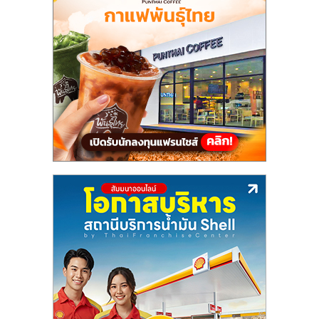
แฟ
รน
ไชส์,
รวม
แฟ
รน
ไชส์
ขาย