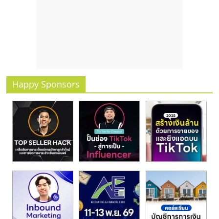
รน
ไชส์
ขาย
หน้า
บ้าน
ลงทุน
น้อย
Happy Sponsors
คืน
ทุน
ไว,
ที่
ปรึกษา
การ
ลงทุน
และ
ขยาย
สา
ขา
แฟ