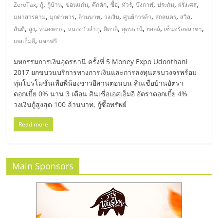
มอี
,
,
,
,
,
,
,
,
,
,
ZeroTax
กู้
กู้บ้าน
ขอนแก่น
คึกคัก
ซื้อ
ทัวร์
บึงกาฬ
ประกัน
ฝรั่งเศส
,
,
,
,
,
,
,
มหาสารคาม
มุกดาหาร
ล้านบาท
วงเงิน
ศูนย์การค้า
สกลนคร
สวิส
ไทย,
,
,
,
,
,
,
,
,
สันติ
สูง
หนองคาย
หนองบัวลำภู
อิตาลี
อุดรธานี
ฮอลล์
เซ็นทรัลพลาซา
,
เอสเอ็มอี
แจกฟรี
SMEs,
มหกรรมการเงินอุดรธานี ครั้งที่ 5 Money Expo Udonthani
2017 ยกขบวนบริการทางการเงินและการลงทุนครบวงจรพร้อม
แฟ
ทุ่มโปรโมชั่นเพื่อพี่น้องชาวอีสานตอนบน สินเชื่อบ้านอัตรา
ดอกเบี้ย 0% นาน 3 เดือน สินเชื่อเอสเอ็มอี อัตราดอกเบี้ย 4%
วงเงินกู้สูงสุด 100 ล้านบาท, กู้ซื้อทรัพย์
รน
Read more
ไชส์,
ที่
Main Sponsors
ปรึกษา