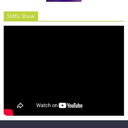
รน
ไชส์"
SMEs Show