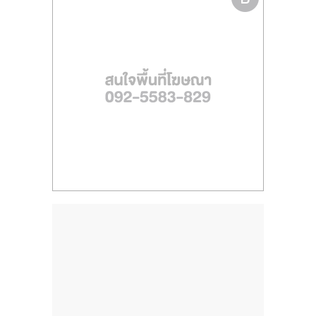
ไทย,
SMEs,
แฟ
รน
ไชส์,
ที่
ปรึกษา
แฟ
รน
ไชส์,
รวม
แฟ
รน
ไชส์
ขาย
แฟ
รน
ไชส์
แฟ