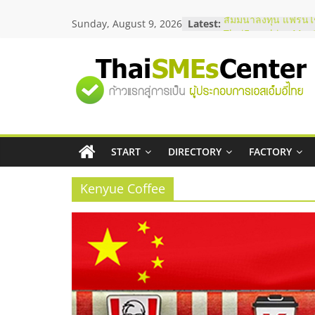
Skip
Sunday, August 9, 2026
Latest:
สัมมนาลงทุน แฟรนไช
to
ThaiFranchise Meet
content
ไชส์ ครั้งที่ 8
ร้านเครื่องเสียงคุณภ
"ศูนย์
โซลูชันระบบภาพและ
บริษัท Cybersecurity
วิธีเลือกผู้ให้บริการใ
รวม
โจทย์ธุรกิจ
อยากหาเงินทุน เพิ่มส
เริ่มยังไงให้ผ่านฉลุย
START
DIRECTORY
FACTORY
ข้อมูล
สัมมนาออนไลน์ โอก
บริการน้ำมัน Shell
Kenyue Coffee
ธุรกิจ
SME
แห่ง