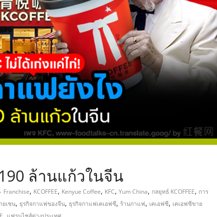
,
190 ล้านแก้วในจีน
,
,
,
,
,
,
Franchise
KCOFFEE
Kenyue Coffee
KFC
Yum China
กลยุทธ์ KCOFFEE
การ
,
,
,
,
,
ายเชน
ธุรกิจกาแฟของจีน
ธุรกิจกาแฟเคเอฟซี
ร้านกาแฟ
เคเอฟซี
เคเอฟซีขาย
,
E
แฟรนไชส์ต่างประเทศ