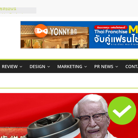
ส์ยอนนี่
 Up จับคู่แฟรน
าพสูง พร้อม
เสียง
 ในไทยที่ไหนดี?
ห้คุ้มค่าและตอบ
ภาพคล่องให้ธุรกิจ
REVIEW
DESIGN
MARKETING
PR NEWS
CONT
าสบริหารสถานี