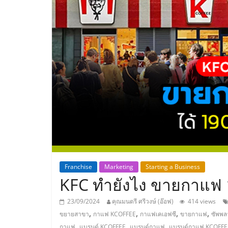
ประเทศไทย,
ThaiSMEsCenter
รวม
ธุรกิจ
เอ
ส
เอ็
Franchise
Marketing
Starting a Business
KFC ทำยังไง ขายกาแฟ 
มอี
23/09/2024
คุณมนตรี ศรีวงษ์ (อ๊อฟ)
414 views
,
,
,
,
ขยายสาขา
กาแฟ KCOFFEE
กาแฟเคเอฟซี
ขายกาแฟ
ซัพพล
,
,
,
กาแฟ
แบรนด์ KCOFFEE
แบรนด์กาแฟ
แบรนด์กาแฟ KCOFFE