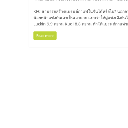
ไทย,
SMEs,
KFC สามารถสร้างแบรนด์กาแฟในจีนได้หรือไม่? นอกจาก
น้อยหน้าแข่งกันเอาเป็นเอาตาย แบบว่าให้คู่แข่งเจ๊งกันไ
Luckin 9.9 หยวน Kudi 8.8 หยวน ทำให้แบรนด์กาแ
แฟ
Read more
รน
ไชส์,
ที่
ปรึกษา
แฟ
รน