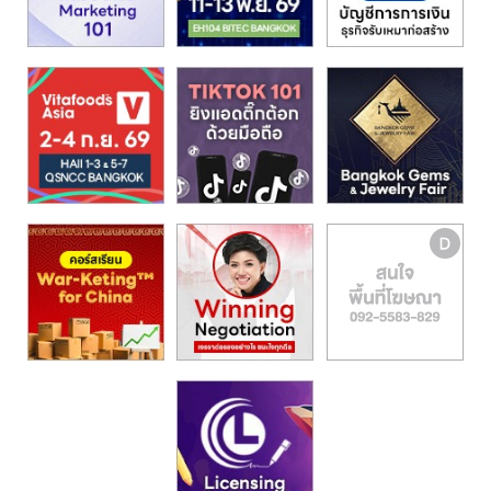
รน
ไชส์,
ศูนย์
รวม
แฟ
รน
ไชส์
พร้อม
ทำเล
สำหรับ
เปิด
ร้าน
ปรึกษา
ฟรี,
บริการ
พัฒนา
ระบบ
แฟ