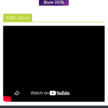
รน
ไชส์"
SMEs Show