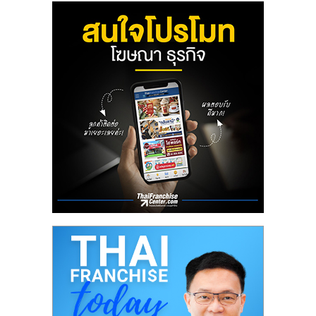
ลงทุน
น้อย
คืน
ทุน
ไว,
ที่
ปรึกษา
การ