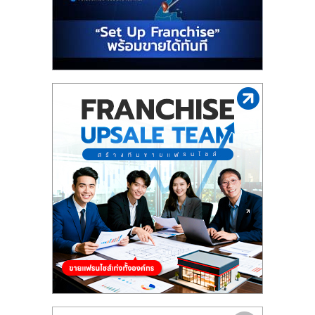
รน
ไชส์"
"ศูนย์
รวม
ข้อมูล
ธุรกิจ
SME
แห่ง
ประเทศไทย,
ThaiSMEsCenter,
รวม
ธุรกิจ
เอ
ส
เอ็
มอี