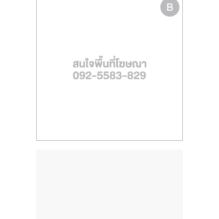
ไทย,
SMEs,
แฟ
รน
ไชส์,
ที่
ปรึกษา
แฟ
รน
ไชส์,
รวม
แฟ
รน
ไชส์
ขาย
แฟ
รน
ไชส์
แฟ