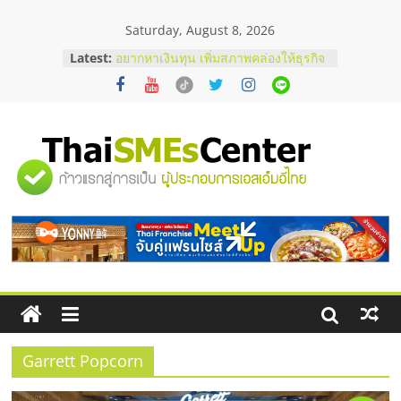
Skip
Saturday, August 8, 2026
to
บริษัท Cybersecurity ในไทยที่ไหนดี?
content
Latest:
วิธีเลือกผู้ให้บริการให้คุ้มค่าและตอบ
โจทย์ธุรกิจ
อยากหาเงินทุน เพิ่มสภาพคล่องให้ธุรกิจ
เริ่มยังไงให้ผ่านฉลุย
สัมมนาออนไลน์ โอกาสบริหารสถานี
บริการน้ำมัน Shell
"ศูนย์
สัมมนาลงทุน แฟรนไชส์ยอนนี่
ThaiFranchise Meet Up จับคู่แฟรน
ไชส์ ครั้งที่ 8
รวม
ร้านเครื่องเสียงคุณภาพสูง พร้อม
โซลูชันระบบภาพและเสียง
ข้อมูล
ธุรกิจ
SME
Garrett Popcorn