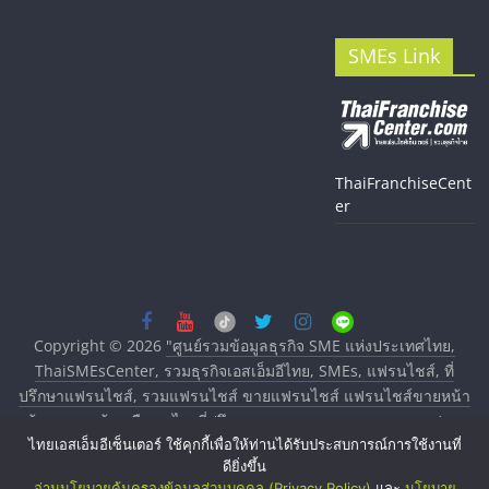
SMEs Link
ThaiFranchiseCent
er
Copyright © 2026
"ศูนย์รวมข้อมูลธุรกิจ SME แห่งประเทศไทย,
ThaiSMEsCenter, รวมธุรกิจเอสเอ็มอีไทย, SMEs, แฟรนไชส์, ที่
ปรึกษาแฟรนไชส์, รวมแฟรนไชส์ ขายแฟรนไชส์ แฟรนไชส์ขายหน้า
บ้าน ลงทุนน้อย คืนทุนไว, ที่ปรึกษาการลงทุนและขยายสาขาแฟรน
ไทยเอสเอ็มอีเซ็นเตอร์ ใช้คุกกี้เพื่อให้ท่านได้รับประสบการณ์การใช้งานที่
ไชส์, ศูนย์รวมแฟรนไชส์ พร้อมทำเลสำหรับเปิดร้าน ปรึกษาฟรี,
ดียิ่งขึ้น
บริการพัฒนาระบบแฟรนไชส์"
. All rights reserved.
อ่านนโยบายคุ้มครองข้อมูลส่วนบุคคล (Privacy Policy)
และ
นโยบาย