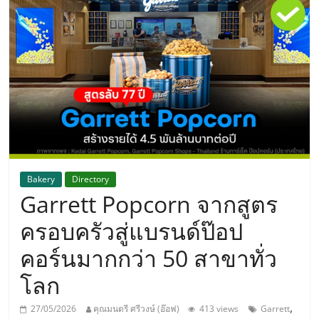
แห่ง
ประเทศไทย,
ThaiSMEsCenter,
รวม
ธุรกิจ
Bakery
Directory
Garrett Popcorn จากสูตร
เอ
ครอบครัวสู่แบรนด์ป๊อป
ส
คอร์นมากกว่า 50 สาขาทั่ว
โลก
เอ็
,
27/05/2026
คุณมนตรี ศรีวงษ์ (อ๊อฟ)
413 views
Garrett