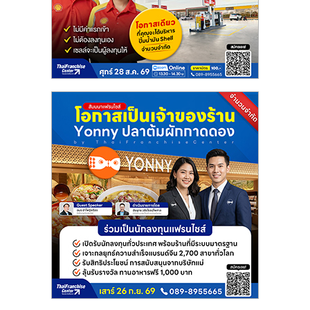
แฟ
รน
ไชส์
แฟ
รน
ไชส์
ขาย
หน้า
บ้าน