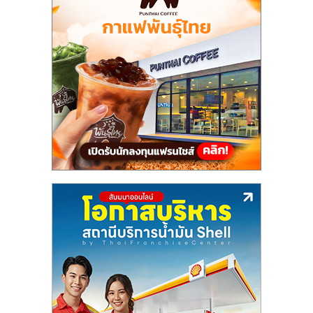
แฟ
รน
ไชส์,
รวม
แฟ
รน
ไชส์
ขาย