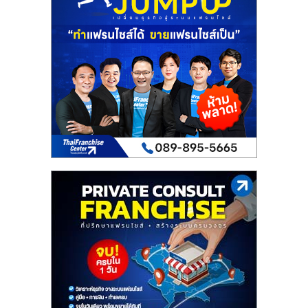
เปิด
ร้าน
ปรึกษา
ฟรี,
บริการ
พัฒนา
ระบบ
แฟ