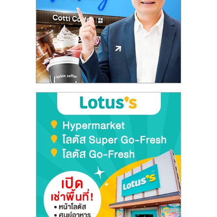
ลงทุน
และ
ขยาย
สา
ขา
แฟ
รน
ไชส์,