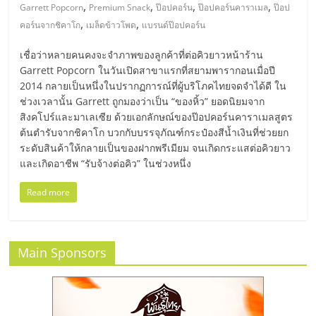
มอี
,
,
,
,
Garrett Popcorn
Premium Snack
ป๊อปคอร์น
ป๊อปคอร์นคาราเมล
ป๊อป
,
,
คอร์นจากชิคาโก
เมล็ดข้าวโพด
แบรนด์ป๊อปคอร์น
ไทย,
เชื่อว่าหลายคนคงจะจำภาพของลูกค้าที่ต่อคิวยาวหน้าร้าน
Garrett Popcorn ในวันเปิดสาขาแรกที่สยามพารากอนเมื่อปี
SMEs,
2014 กลายเป็นหนึ่งในปรากฏการณ์ที่ผู้บริโภคไทยจดจำได้ดี ใน
ช่วงเวลานั้น Garrett ถูกมองว่าเป็น “ของหิ้ว” ยอดนิยมจาก
แฟ
สิงคโปร์และมาเลเซีย ด้วยเอกลักษณ์ของป๊อปคอร์นคาราเมลสูตร
ต้นตำรับจากชิคาโก บวกกับบรรจุภัณฑ์กระป๋องสีน้ำเงินที่ช่วยยก
ระดับสินค้าให้กลายเป็นของฝากพรีเมียม จนเกิดกระแสต่อคิวยาว
รน
และเกิดอาชีพ “รับจ้างต่อคิว” ในช่วงหนึ่ง
ไชส์,
Read more
ที่
Main Sponsors
ปรึกษา