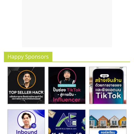
รน
ไชส์
ขาย
หน้า
บ้าน
ลงทุน
น้อย
คืน
Happy Sponsors
ทุน
ไว,
ที่
ปรึกษา
การ
ลงทุน
และ
ขยาย
สา
ขา
แฟ