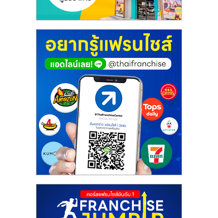
ศูนย์
รวม
แฟ
รน
ไชส์
พร้อม
ทำเล
สำหรับ