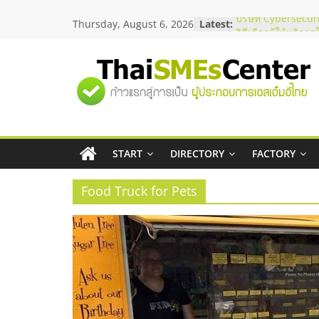
Skip
Thursday, August 6, 2026
Latest:
บริษัท Cybersecuri
to
วิธีเลือกผู้ให้บริกา
content
โจทย์ธุรกิจ
อยากหาเงินทุน เพิ่
"ศูนย์
เริ่มยังไงให้ผ่านฉลุ
สัมมนาออนไลน์ โอ
บริการน้ำมัน Shell
รวม
สัมมนาลงทุน แฟรน
ThaiFranchise Me
ไชส์ ครั้งที่ 8
START
DIRECTORY
FACTORY
ข้อมูล
ร้านเครื่องเสียงคุ
โซลูชันระบบภาพแ
Food Truck for Pets
ธุรกิจ
SME
แห่ง