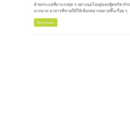
ไทย,
ด้วยกระแสที่มาแรงสุด ๆ อย่างฉุดไม่อยู่ของฟู้ดทรัค (Fo
มากมาย อาหารที่ขายก็มีให้เลือกหลากหลายขึ้นเรื่อย ๆ
SMEs,
Read more
แฟ
รน
ไชส์,
ที่
ปรึกษา
แฟ
รน