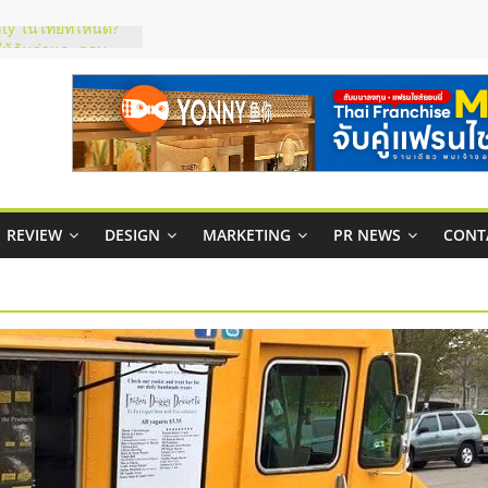
ty ในไทยที่ไหนดี?
รให้คุ้มค่าและตอบ
มสภาพคล่องให้ธุรกิจ
ย
กาสบริหารสถานี
ไชส์ยอนนี่
et Up จับคู่แฟรน
REVIEW
DESIGN
MARKETING
PR NEWS
CONT
ณภาพสูง พร้อม
ละเสียง