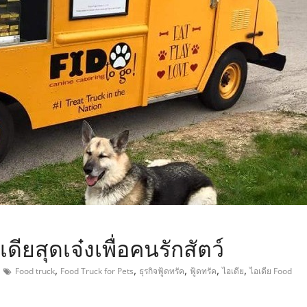
,
ียสุดเจ๋งเพื่อคนรักสัตว์
,
,
,
,
,
Food truck
Food Truck for Pets
ธุรกิจฟู้ดทรัค
ฟู้ดทรัค
ไอเดีย
ไอเดีย Food