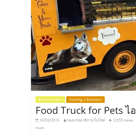
ประเทศไทย,
ThaiSMEsCenter
รวม
ธุรกิจ
เอ
ส
เอ็
Business Idea
Starting a Business
Food Truck for Pets ไอเด
มอี
02/02/2016
กองบรรณาธิการเว็บไซต์
2,055 views
truck