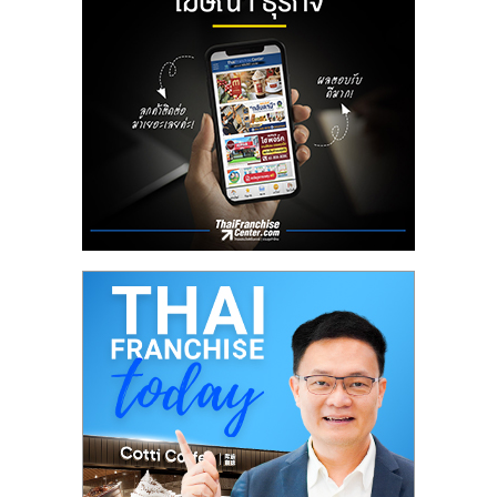
ลงทุน
น้อย
คืน
ทุน
ไว,
ที่
ปรึกษา
การ