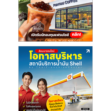
แฟ
รน
ไชส์,
รวม
แฟ
รน
ไชส์
ขาย