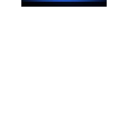
รน
ไชส์"
"ศูนย์
รวม
ข้อมูล
ธุรกิจ
SME
แห่ง
ประเทศไทย,
ThaiSMEsCenter,
รวม
ธุรกิจ
เอ
ส
เอ็
มอี