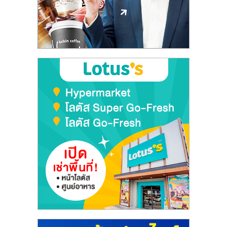
ลงทุน
และ
ขยาย
สา
ขา
แฟ
รน
ไชส์,