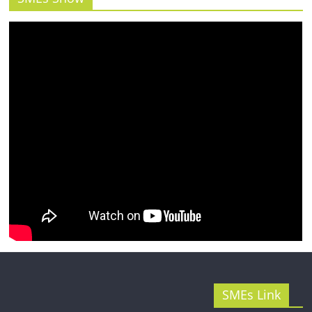
รน
ไชส์"
SMEs Link