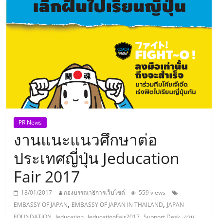
แห่ง
ประเทศไทย,
ThaiSMEsCenter,
รวม
ธุรกิจ
PR News
งานแนะแนวศึกษาต่อ
เอ
ประเทศญี่ปุ่น Jeducation
ส
Fair 2017
เอ็
18/01/2017
กองบรรณาธิการเว็บไซต์
559 views
,
,
EMBASSY OF JAPAN
EMBASSY OF JAPAN IN THAILAND
JAPAN
,
,
,
,
FOUNDATION
Jeducation
JeducationFair2017
Support Desk
งาน