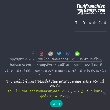
ThaiFranchiseCent
er
Copyright © 2026
"ศูนย์รวมข้อมูลธุรกิจ SME แห่งประเทศไทย,
ThaiSMEsCenter, รวมธุรกิจเอสเอ็มอีไทย, SMEs, แฟรนไชส์, ที่
ปรึกษาแฟรนไชส์, รวมแฟรนไชส์ ขายแฟรนไชส์ แฟรนไชส์ขายหน้า
บ้าน ลงทุนน้อย คืนทุนไว, ที่ปรึกษาการลงทุนและขยายสาขาแฟรน
ไทยเอสเอ็มอีเซ็นเตอร์ ใช้คุกกี้เพื่อให้ท่านได้รับประสบการณ์การใช้งานที่
ไชส์, ศูนย์รวมแฟรนไชส์ พร้อมทำเลสำหรับเปิดร้าน ปรึกษาฟรี,
ดียิ่งขึ้น
บริการพัฒนาระบบแฟรนไชส์"
. All rights reserved.
อ่านนโยบายคุ้มครองข้อมูลส่วนบุคคล (Privacy Policy)
และ
นโยบาย
คุกกี้ (Cookie Policy)
ตกลง