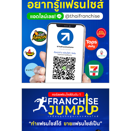
ศูนย์
รวม
แฟ
รน
ไชส์
พร้อม
ทำเล
สำหรับ