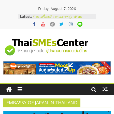
Skip
Friday, August 7, 2026
to
content
Latest:
ร้านเครื่องเสียงคุณภาพสูง พร้อม
โซลูชันระบบภาพและเสียง
บริษัท Cybersecurity ในไทยที่ไหนดี?
วิธีเลือกผู้ให้บริการให้คุ้มค่าและตอบ
โจทย์ธุรกิจ
อยากหาเงินทุน เพิ่มสภาพคล่องให้ธุรกิจ
"ศูนย์
เริ่มยังไงให้ผ่านฉลุย
สัมมนาออนไลน์ โอกาสบริหารสถานี
บริการน้ำมัน Shell
รวม
สัมมนาลงทุน แฟรนไชส์ยอนนี่
ThaiFranchise Meet Up จับคู่แฟรน
ไชส์ ครั้งที่ 8
ข้อมูล
ธุรกิจ
SME
EMBASSY OF JAPAN IN THAILAND