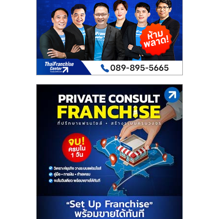
เปิด
ร้าน
ปรึกษา
ฟรี,
บริการ
พัฒนา
ระบบ
แฟ