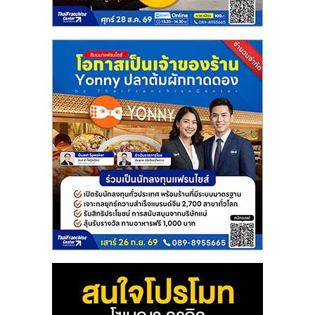
แฟ
รน
ไชส์
แฟ
รน
ไชส์
ขาย
หน้า
บ้าน