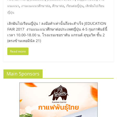
มอี
,
,
,
,
แนะแนว
งานแนะแนวศึกษาต่อ
ศึกษาต่อ
เรียนต่อญี่ปุ่น
เลิกฝันไปเรียน
ญี่ปุ่น
ไทย,
เลิกฝันไปเรียนญี่ปุ่น ! ลงมือทำเท่านั้นถึงจะสำเร็จ JEDUCATION
SMEs,
FAIR 2017 งานแนะแนวศึกษาต่อประเทศญี่ปุ่น 4-5 กุมภาพันธ์นี้
เวลา 10.00-18.00 น. โรงแรมเชอราตัน แกรนด์ สุขุมวิท ชั้น 2
(ตรงข้ามเทอมินัล 21)
แฟ
Read more
รน
ไชส์,
Main Sponsors
ที่
ปรึกษา