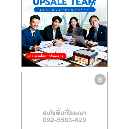
รน
ไชส์"
"ศูนย์
รวม
ข้อมูล
ธุรกิจ
SME
แห่ง
ประเทศไทย,
ThaiSMEsCenter,
รวม
ธุรกิจ
เอ
ส
เอ็
มอี