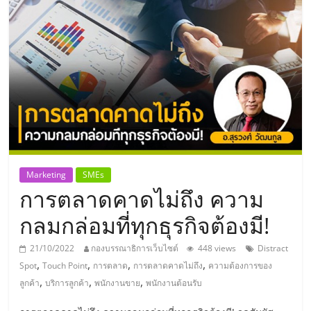
แห่ง
ประเทศไทย,
ThaiSMEsCenter,
รวม
ธุรกิจ
Marketing
SMEs
การตลาดคาดไม่ถึง ความ
เอ
กลมกล่อมที่ทุกธุรกิจต้องมี!
ส
21/10/2022
กองบรรณาธิการเว็บไซต์
448 views
Distract
,
,
,
,
Spot
Touch Point
การตลาด
การตลาดคาดไม่ถึง
ความต้องการของ
เอ็
,
,
,
ลูกค้า
บริการลูกค้า
พนักงานขาย
พนักงานต้อนรับ