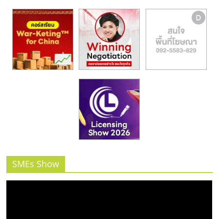
รน
ไชส์,
ศูนย์
รวม
แฟ
รน
ไชส์
พร้อม
ทำเล
สำหรับ
เปิด
ร้าน
ปรึกษา
ฟรี,
SMEs Show
บริการ
พัฒนา
ระบบ
แฟ