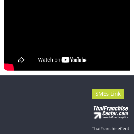
รน
ไชส์"
SMEs Link
ThaiFranchiseCent