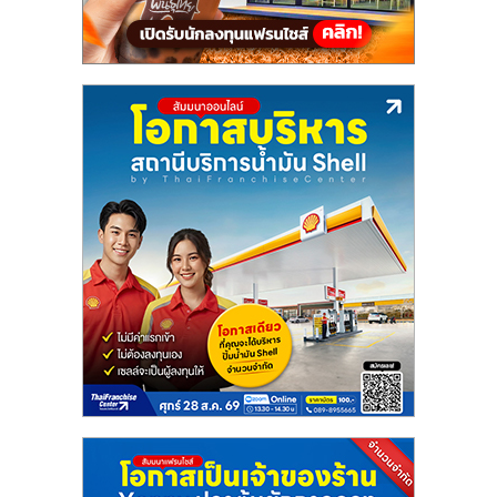
แฟ
รน
ไชส์,
รวม
แฟ
รน
ไชส์
ขาย