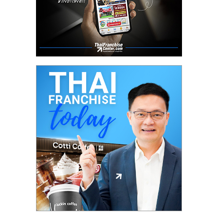
ลงทุน
น้อย
คืน
ทุน
ไว,
ที่
ปรึกษา
การ