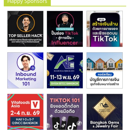
Happy Sponsors
รน
ไชส์
ขาย
หน้า
บ้าน
ลงทุน
น้อย
คืน
ทุน
ไว,
ที่
ปรึกษา
การ
ลงทุน
และ
ขยาย
สา
ขา
แฟ