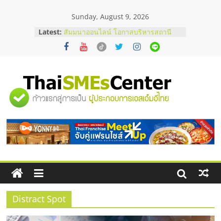
Skip
Sunday, August 9, 2026
to
content
Latest:
สัมมนาออนไลน์ โอกาสบริหารสถานี
บริการน้ำมัน Shell
สัมมนาลงทุน แฟรนไชส์ยอนนี่
ThaiFranchise Meet Up จับคู่แฟรน
ไชส์ ครั้งที่ 8
ร้านเครื่องเสียงคุณภาพสูง พร้อม
"ศูนย์
โซลูชันระบบภาพและเสียง
บริษัท Cybersecurity ในไทยที่ไหนดี?
วิธีเลือกผู้ให้บริการให้คุ้มค่าและตอบ
รวม
โจทย์ธุรกิจ
อยากหาเงินทุน เพิ่มสภาพคล่องให้ธุรกิจ
เริ่มยังไงให้ผ่านฉลุย
ข้อมูล
ธุรกิจ
SME
Distract Spot