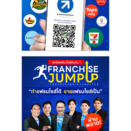
ศูนย์
รวม
แฟ
รน
ไชส์
พร้อม
ทำเล
สำหรับ