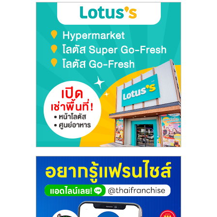
ลงทุน
และ
ขยาย
สา
ขา
แฟ
รน
ไชส์,