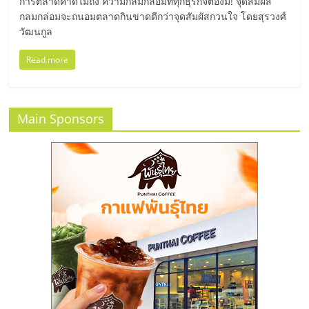
มอี
การตลาดคาดไม่ถึง ความกลมกล่อมที่ทุกธุรกิจต้องมี! จุดสัมผัส
กลมกล่อมจะถนอมตลาดกินขาดดีกว่าจุดสัมผัสกวนใจ โดยสุรวงศ์
วัฒนกูล
ไทย,
Read more
SMEs,
แฟ
Main Sponsors
รน
ไชส์,
ที่
ปรึกษา