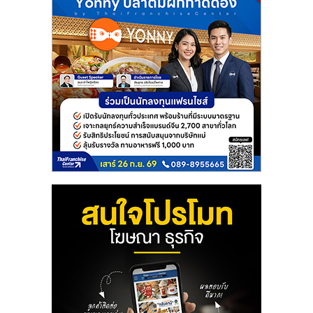
แฟ
รน
ไชส์
แฟ
รน
ไชส์
ขาย
หน้า
บ้าน