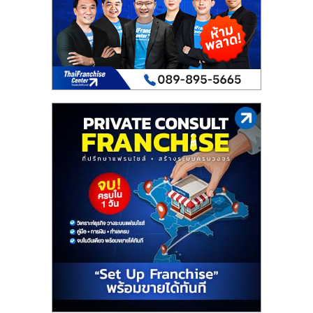
เปิด
ร้าน
ปรึกษา
ฟรี,
บริการ
พัฒนา
ระบบ
แฟ