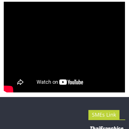
รน
ไชส์"
SMEs Link