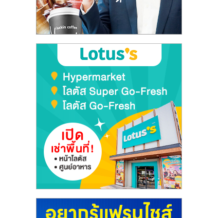
ลงทุน
และ
ขยาย
สา
ขา
แฟ
รน
ไชส์,