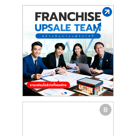
รน
ไชส์"
"ศูนย์
รวม
ข้อมูล
ธุรกิจ
SME
แห่ง
ประเทศไทย,
ThaiSMEsCenter,
รวม
ธุรกิจ
เอ
ส
เอ็
มอี