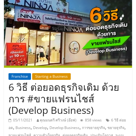
แห่ง
ประเทศไทย,
ThaiSMEsCenter,
รวม
ธุรกิจ
Franchise
Starting a Business
6 วิธี ต่อยอดธุรกิจเดิม ด้วย
เอ
การ #ขายแฟรนไชส์
ส
(Develop Business)
เอ็
05/11/2021
คุณมนตรี ศรีวงษ์ (อ๊อฟ)
858 views
6 วิธี ต่อย
,
,
,
,
,
,
อด
Business
Develop
Develop Business
การขยายธุรกิจ
ขยายธุรกิจ
,
,
,
,
ขายแฟรนไชส์
ความสำเร็จธุรกิจ
ต่อยอดธุรกิจเดิม
ประเมินโอกาส
ระบบ