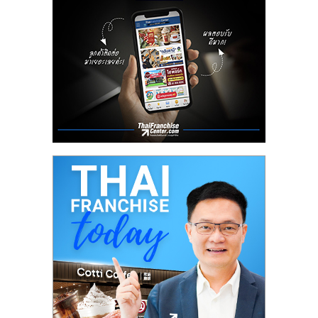
ลงทุน
น้อย
คืน
ทุน
ไว,
ที่
ปรึกษา
การ