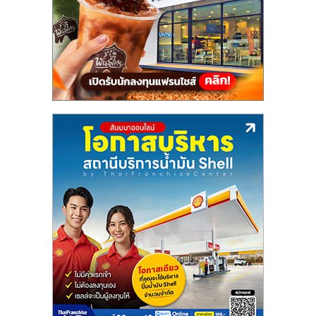
แฟ
รน
ไชส์,
รวม
แฟ
รน
ไชส์
ขาย