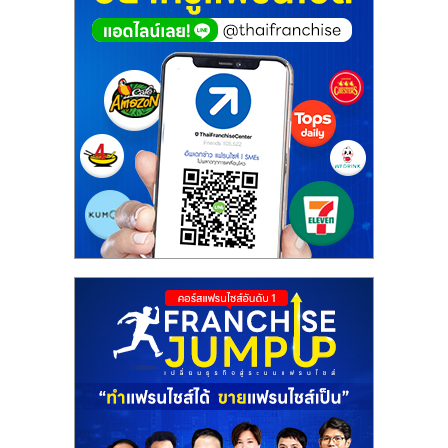
ศูนย์
รวม
แฟ
รน
ไชส์
พร้อม
ทำเล
สำหรับ