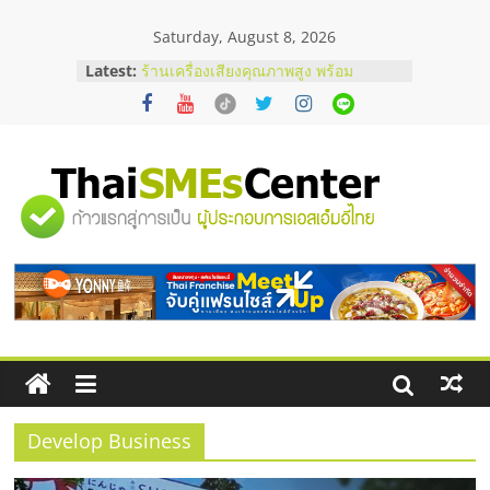
Skip
Saturday, August 8, 2026
to
content
Latest:
ร้านเครื่องเสียงคุณภาพสูง พร้อม
โซลูชันระบบภาพและเสียง
บริษัท Cybersecurity ในไทยที่ไหนดี?
วิธีเลือกผู้ให้บริการให้คุ้มค่าและตอบ
โจทย์ธุรกิจ
อยากหาเงินทุน เพิ่มสภาพคล่องให้ธุรกิจ
"ศูนย์
เริ่มยังไงให้ผ่านฉลุย
สัมมนาออนไลน์ โอกาสบริหารสถานี
บริการน้ำมัน Shell
รวม
สัมมนาลงทุน แฟรนไชส์ยอนนี่
ThaiFranchise Meet Up จับคู่แฟรน
ไชส์ ครั้งที่ 8
ข้อมูล
ธุรกิจ
SME
Develop Business