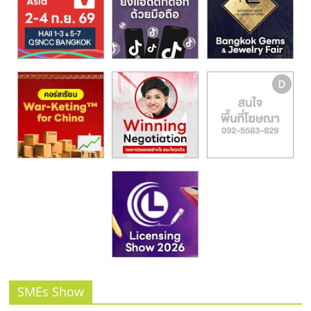
รน
ไชส์,
ศูนย์
รวม
แฟ
รน
ไชส์
พร้อม
ทำเล
สำหรับ
เปิด
ร้าน
ปรึกษา
ฟรี,
บริการ
พัฒนา
ระบบ
SMEs Show
แฟ