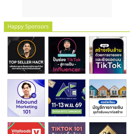
รน
ไชส์
ขาย
หน้า
Happy Sponsors
บ้าน
ลงทุน
น้อย
คืน
ทุน
ไว,
ที่
ปรึกษา
การ
ลงทุน
และ
ขยาย
สา
ขา
แฟ