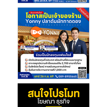
แฟ
รน
ไชส์
แฟ
รน
ไชส์
ขาย
หน้า
บ้าน