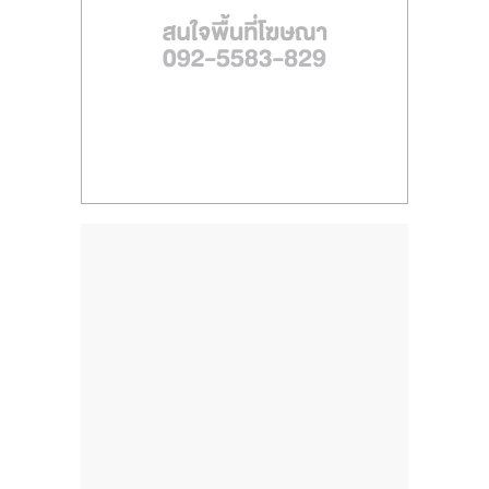
ไทย,
SMEs,
แฟ
รน
ไชส์,
ที่
ปรึกษา
แฟ
รน
ไชส์,
รวม
แฟ
รน
ไชส์
ขาย
แฟ
รน
ไชส์
แฟ