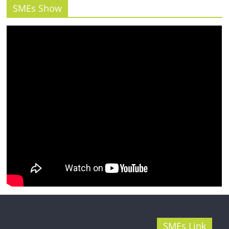
รน
SMEs Show
ไชส์"
SMEs Link