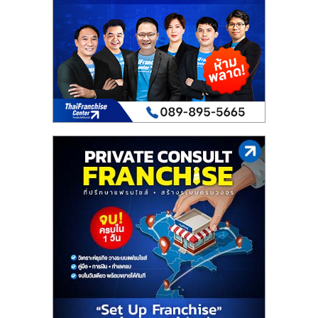
เปิด
ร้าน
ปรึกษา
ฟรี,
บริการ
พัฒนา
ระบบ
แฟ