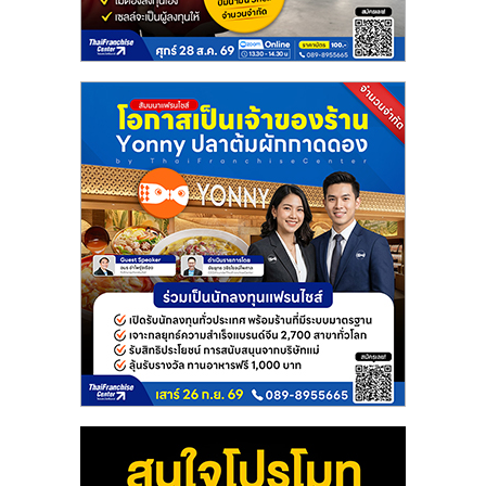
แฟ
รน
ไชส์
แฟ
รน
ไชส์
ขาย
หน้า
บ้าน