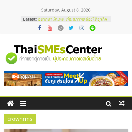
Skip
Saturday, August 8, 2026
to
บริษัท Cybersecurity ในไทยที่ไหนดี?
content
Latest:
วิธีเลือกผู้ให้บริการให้คุ้มค่าและตอบ
โจทย์ธุรกิจ
อยากหาเงินทุน เพิ่มสภาพคล่องให้ธุรกิจ
เริ่มยังไงให้ผ่านฉลุย
สัมมนาออนไลน์ โอกาสบริหารสถานี
บริการน้ำมัน Shell
"ศูนย์
สัมมนาลงทุน แฟรนไชส์ยอนนี่
ThaiFranchise Meet Up จับคู่แฟรน
ไชส์ ครั้งที่ 8
รวม
ร้านเครื่องเสียงคุณภาพสูง พร้อม
โซลูชันระบบภาพและเสียง
ข้อมูล
ธุรกิจ
SME
crownrms