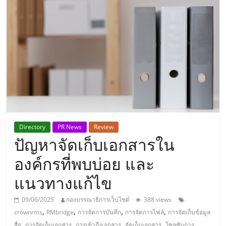
แห่ง
ประเทศไทย,
ThaiSMEsCenter,
รวม
ธุรกิจ
Directory
PR News
Review
ปัญหาจัดเก็บเอกสารใน
เอ
องค์กรที่พบบ่อย และ
ส
แนวทางแก้ไข
เอ็
09/06/2025
กองบรรณาธิการเว็บไซต์
388 views
,
,
,
,
crownrms
RMbridge
การจัดการบันทึก
การจัดการไฟล์
การจัดเก็บข้อมูล
,
,
,
,
สื่อ
การจัดเก็บเอกสาร
การเข้าถึงเอกสาร
จัดเก็บเอกสาร
โซลูชันการ