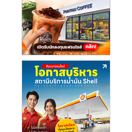
แฟ
รน
ไชส์,
รวม
แฟ
รน
ไชส์
ขาย