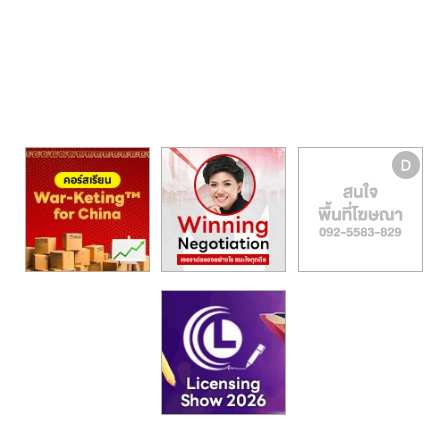
รน
ไชส์,
ศูนย์
รวม
แฟ
รน
ไชส์
พร้อม
ทำเล
สำหรับ
เปิด
ร้าน
ปรึกษา
ฟรี,
บริการ
พัฒนา
ระบบ
แฟ