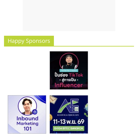
รน
ไชส์
ขาย
หน้า
บ้าน
ลงทุน
Happy Sponsors
น้อย
คืน
ทุน
ไว,
ที่
ปรึกษา
การ
ลงทุน
และ
ขยาย
สา
ขา
แฟ