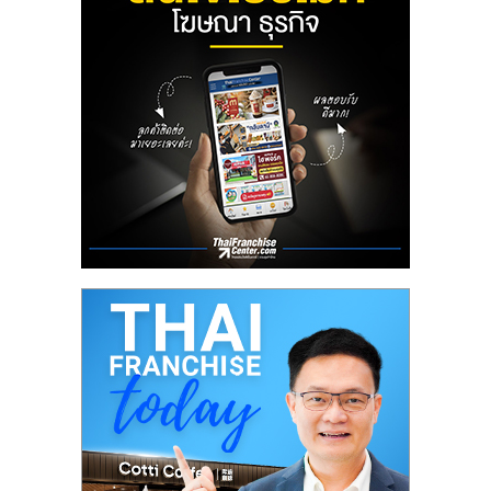
ลงทุน
น้อย
คืน
ทุน
ไว,
ที่
ปรึกษา
การ