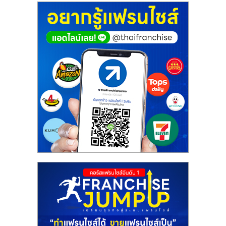
ศูนย์
รวม
แฟ
รน
ไชส์
พร้อม
ทำเล
สำหรับ