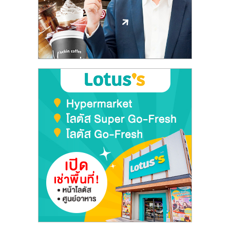
ลงทุน
และ
ขยาย
สา
ขา
แฟ
รน
ไชส์,