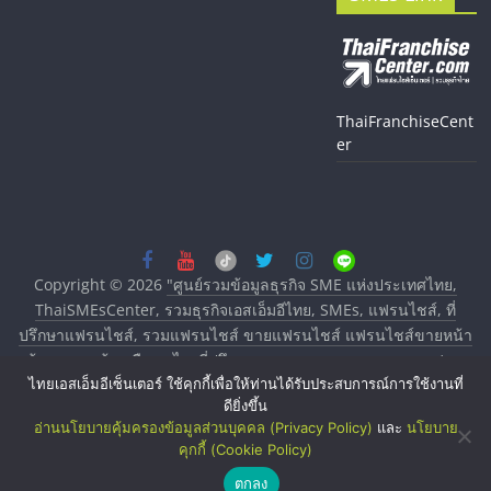
ThaiFranchiseCent
er
Copyright © 2026
"ศูนย์รวมข้อมูลธุรกิจ SME แห่งประเทศไทย,
ThaiSMEsCenter, รวมธุรกิจเอสเอ็มอีไทย, SMEs, แฟรนไชส์, ที่
ปรึกษาแฟรนไชส์, รวมแฟรนไชส์ ขายแฟรนไชส์ แฟรนไชส์ขายหน้า
บ้าน ลงทุนน้อย คืนทุนไว, ที่ปรึกษาการลงทุนและขยายสาขาแฟรน
ไทยเอสเอ็มอีเซ็นเตอร์ ใช้คุกกี้เพื่อให้ท่านได้รับประสบการณ์การใช้งานที่
ไชส์, ศูนย์รวมแฟรนไชส์ พร้อมทำเลสำหรับเปิดร้าน ปรึกษาฟรี,
ดียิ่งขึ้น
บริการพัฒนาระบบแฟรนไชส์"
. All rights reserved.
อ่านนโยบายคุ้มครองข้อมูลส่วนบุคคล (Privacy Policy)
และ
นโยบาย
คุกกี้ (Cookie Policy)
ตกลง