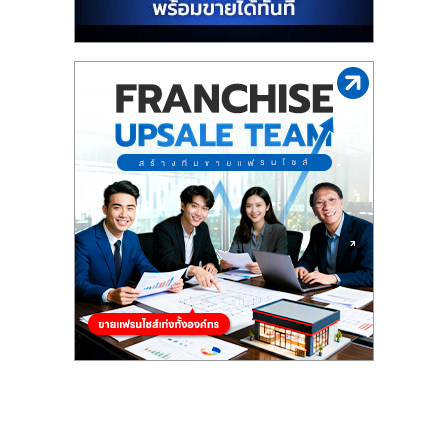
รน
ไชส์"
"ศูนย์
รวม
ข้อมูล
ธุรกิจ
SME
แห่ง
ประเทศไทย,
ThaiSMEsCenter,
รวม
ธุรกิจ
เอ
ส
เอ็
มอี