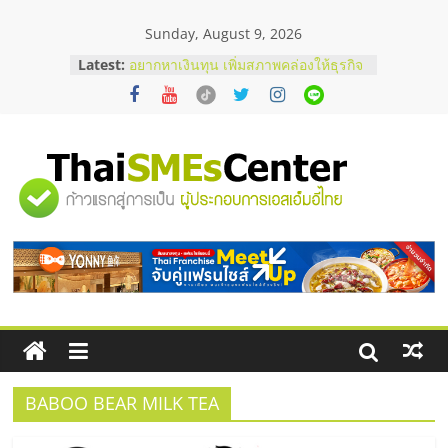
Skip
Sunday, August 9, 2026
to
content
Latest:
อยากหาเงินทุน เพิ่มสภาพคล่องให้ธุรกิจ
เริ่มยังไงให้ผ่านฉลุย
สัมมนาออนไลน์ โอกาสบริหารสถานี
บริการน้ำมัน Shell
สัมมนาลงทุน แฟรนไชส์ยอนนี่
ThaiFranchise Meet Up จับคู่แฟรน
"ศูนย์
ไชส์ ครั้งที่ 8
ร้านเครื่องเสียงคุณภาพสูง พร้อม
โซลูชันระบบภาพและเสียง
รวม
บริษัท Cybersecurity ในไทยที่ไหนดี?
วิธีเลือกผู้ให้บริการให้คุ้มค่าและตอบ
โจทย์ธุรกิจ
ข้อมูล
ธุรกิจ
SME
BABOO BEAR MILK TEA