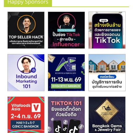
รน
Happy Sponsors
ไชส์"