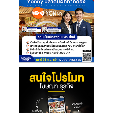
ลงทุน
และ
ขยาย
สา
ขา
แฟ
รน
ไชส์,