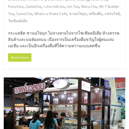
มอี
,
,
,
,
,
Franchise
GattoCha
i-cha milk tea
Iun Tea
Maru Cha
Mr.T Bubble
,
,
,
,
,
,
Tea
SumoCha
What’s a Shake Café
ชานมไข่มุก
เครื่องดื่ม
แฟรนไชส์
ไทย,
โซเชียลมีเดีย
SMEs,
กระแสฮิต ชานมไข่มุก ไม่จางหายไปจากโซเชียลมีเดีย ห้างสรรพ
สินค้าและบนท้องถนน เนื่องจากเป็นเครื่องดื่มขวัญใจผู้คนแถบ
เอเชีย และเป็นอีกเครื่องดื่มที่ให้ความหวานแบบสดชื่น
แฟ
Read more
รน
ไชส์,
ที่
ปรึกษา