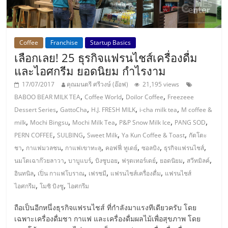
แฟ
รน
Coffee
Franchise
Startup Basics
ไชส์,
เลือกเลย! 25 ธุรกิจแฟรนไชส์เครื่องดื่ม
และไอศกรีม ยอดนิยม กำไรงาม
รวม
17/07/2017
คุณมนตรี ศรีวงษ์ (อ๊อฟ)
21,195 views
,
,
,
BABOO BEAR MILK TEA
Coffee World
Doilor Coffee
Freezeee
แฟ
,
,
,
,
Dessert Series
GattoCha
H.J. FRESH MILK
i-cha milk tea
M coffee &
,
,
,
,
,
milk
Mochi Bingsu
Mochi Milk Tea
P&P Snow Milk Ice
PANG SOD
,
,
,
,
รน
PERN COFFEE
SULBING
Sweet Milk
Ya Kun Coffee & Toast
กัตโตะ
,
,
,
,
,
,
ชา
กาแฟมวลชน
กาแฟเขาทะลุ
คอฟฟี่ ทูเดย์
ซอลบิง
ธุรกิจแฟรนไชส์
,
,
,
,
,
,
นมโตเฉาก๊วยลาวา
บาบูแบร์
บิงซูบอย
ฟรุตเทอร์เดย์
ยอดนิยม
สวีทมิลค์
ไชส์
,
,
,
,
อินทนิล
เปิ่น กาแฟโบราณ
เฟรชมี
แฟรนไชส์เครื่องดื่ม
แฟรนไชส์
,
,
ไอศกรีม
โมชิ บิงซู
ไอศกรีม
ขาย
ถือเป็นอีกหนึ่งธุรกิจแฟรนไชส์ ที่กำลังมาแรงทีเดียวครับ โดย
เฉพาะเครื่องดื่มชา กาแฟ และเครื่องดื่มผลไม้เพื่อสุขภาพ โดย