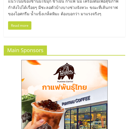
แฟ
แนวโน้มของชานมไข่มุก ชาเย็น กาแฟ นม เครื่องดื่มเพื่อสุขภาพ
กำลังไปได้เรื่อยๆ มีชะลอตัวบ้างบางช่วงจังหวะ ขณะที่เส้นกราฟ
รน
ของไอศกรีม น้ำแข็งเกล็ดหิมะ ต้องบอกว่า มาแรงจริงๆ
Read more
ไชส์
แฟ
Main Sponsors
รน
ไชส์
ขาย
หน้า
บ้าน