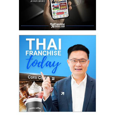
ศูนย์
รวม
แฟ
รน
ไชส์
พร้อม
ทำเล
สำหรับ