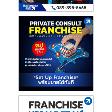
ไทย,
SMEs,
แฟ
รน
ไชส์,
ที่
ปรึกษา
แฟ
รน
ไชส์,
รวม
แฟ
รน
ไชส์
ขาย
แฟ
รน
ไชส์
แฟ