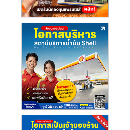
ลงทุน
น้อย
คืน
ทุน
ไว,
ที่
ปรึกษา
การ