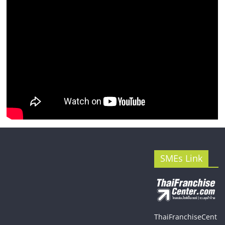
SMEs Link
ThaiFranchiseCent