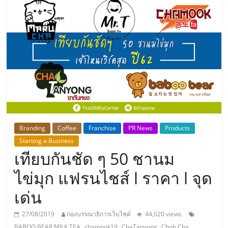
แห่ง
ประเทศไทย,
ThaiSMEsCenter,
รวม
ธุรกิจ
Branding
Coffee
Franchise
PR News
Products
Starting a Business
เอ
เทียบกันชัด ๆ 50 ชานม
ส
ไข่มุก แฟรนไชส์ l ราคา l จุด
เด่น
เอ็
27/08/2019
กองบรรณาธิการเว็บไซต์
44,020 views
,
,
,
,
BABOO BEAR MILK TEA
chamook19
ChaTanyong
Chob Cha