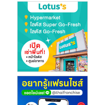
เปิด
ร้าน
ปรึกษา
ฟรี,
บริการ
พัฒนา
ระบบ
แฟ