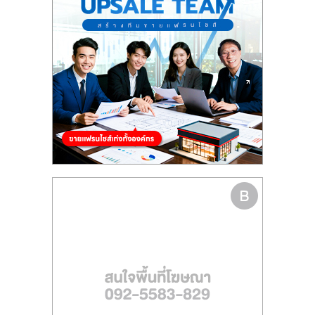
รน
ไชส์
ขาย
หน้า
บ้าน
ลงทุน
น้อย
คืน
ทุน
ไว,
ที่
ปรึกษา
การ
ลงทุน
และ
ขยาย
สา
ขา
แฟ