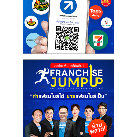
รน
ไชส์"
"ศูนย์
รวม
ข้อมูล
ธุรกิจ
SME
แห่ง
ประเทศไทย,
ThaiSMEsCenter,
รวม
ธุรกิจ
เอ
ส
เอ็
มอี