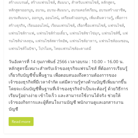
,
,
,
,
,
สร้างแบรนด์
สร้างแฟรนไชส์
สัมมนา
สำหรับแฟรนไชส์
หลักสูตร
,
,
,
,
,
หลักสูตรออกบูธ
อบรม
อบรม-สัมมนา
อบรมคอร์สเรียน
อบรมสร้างอาชีพ
,
,
,
,
,
อบรมสัมมนา
ออกบูธ
ออนไลน์
เตรียมตัวออกบูธ
เพิ่มเติมความรู้
เพื่อการ
,
,
,
,
,
สร้างธุรกิจ
เรียนออนไลน์
เรียนแฟรนไชส์
เลือกซื้อแฟรนไชส์
แฟรนไชส์
,
,
,
,
แฟรนไชส์กาแฟ
แฟรนไชส์ก๋วยเตี๋ยว
แฟรนไชส์ชาไข่มุก
แฟรนไชส์ซี่
แฟ
,
,
,
,
รนไชส์น่าลงทุน
แฟรนไชส์สตาร์ทอัพ
แฟรนไชส์อาหาร
แฟรนไชส์อเมซอน
,
,
แฟรนไชส์โนบิชา
โปรโมท
ไทยแฟรนไชส์อะคาเดมี่
วันอังคารที่ 14 กุมภาพันธ์ 2566 เวลาอบรม : 10.00 – 16.00 น.
หลักสูตรนี้เหมาะสำหรับเจ้าของธุรกิจแฟรนไชส์ ที่ต้องการเรียนรู้
เกี่ยวกับบัญชีขั้นพื้นฐาน เพื่อตอบสนองถึงความต้องการของ
เจ้าของธุรกิจที่มีเวลาจำกัด แต่มีความรู้ทางด้านบัญชีเพิ่มมากขึ้น
โดยจะเน้นบัญชีพื้นฐานที่เจ้าของธุรกิจจำเป็นจะต้องรู้ ด้วยวิธีการ
เรียนรู้อย่างง่าย เข้าใจเร็ว และสามารถใช้งานได้จริง ช่วยให้
เจ้าของกิจการและผู้ที่สนใจงานบัญชี พนักงานดูแลเอกสารงาน
บัญชี
Read more