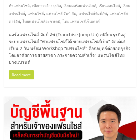
,
,
,
,
ทำแฟรนไชส์
เพื่อการสร้างธุรกิจ
เรียนคอร์สแฟรนไชส์
เรียนออนไลน์
เรียน
,
,
,
,
แฟรนไชส์
แฟรนไชส์
แฟรนไชส์ จัมป์ อัพ
แฟรนไชส์จัมป์อัพ
แฟรนไชส์ส
,
,
ตาร์อัพ
ไทยแฟรนไชส์อะคาเดมี่
ไทยแฟรนไชส์เซ็นเตอร์
คอร์สแฟรนไชส์ จัมป์ อัพ (Franchise Jump Up) เปลี่ยนธุรกิจสู่
ระบบแฟรนไชส์ “ทำแฟรนไชส์ได้ ขายแฟรนไชส์เป็น” จัดเต็ม!
เรียน 2 วัน พร้อม Workshop “แฟรนไชส์” คือกลยุทธ์ต่อยอดธุรกิจ
โดยอาศัยการขยายสาขา กระจายความสำเร็จ” แฟรนไชส์ไทย
บางแบรนด์
Read more