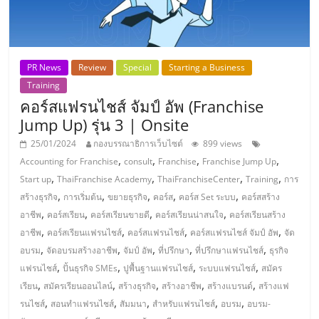
รน
ไชส์,
ศูนย์
รวม
PR News
Review
Special
Starting a Business
แฟ
Training
รน
คอร์สแฟรนไชส์ จัมป์ อัพ (Franchise
ไชส์
Jump Up) รุ่น 3 | Onsite
พร้อม
25/01/2024
กองบรรณาธิการเว็บไซต์
899 views
ทำเล
,
,
,
,
Accounting for Franchise
consult
Franchise
Franchise Jump Up
สำหรับ
,
,
,
,
Start up
ThaiFranchise Academy
ThaiFranchiseCenter
Training
การ
เปิด
,
,
,
,
,
สร้างธุรกิจ
การเริ่มต้น
ขยายธุรกิจ
คอร์ส
คอร์ส Set ระบบ
คอร์สสร้าง
ร้าน
,
,
,
,
อาชีพ
คอร์สเรียน
คอร์สเรียนขายดี
คอร์สเรียนน่าสนใจ
คอร์สเรียนสร้าง
ปรึกษา
,
,
,
,
อาชีพ
คอร์สเรียนแฟรนไชส์
คอร์สแฟรนไชส์
คอร์สแฟรนไชส์ จัมป์ อัพ
จัด
ฟรี,
,
,
,
,
,
บริการ
อบรม
จัดอบรมสร้างอาชีพ
จัมป์ อัพ
ที่ปรึกษา
ที่ปรึกษาแฟรนไชส์
ธุรกิจ
,
,
,
,
พัฒนา
แฟรนไชส์
ปั้นธุรกิจ SMEs
ปูพื้นฐานแฟรนไชส์
ระบบแฟรนไชส์
สมัคร
,
,
,
,
,
ระบบ
เรียน
สมัครเรียนออนไลน์
สร้างธุรกิจ
สร้างอาชีพ
สร้างแบรนด์
สร้างแฟ
,
,
,
,
,
แฟ
รนไชส์
สอนทำแฟรนไชส์
สัมมนา
สำหรับแฟรนไชส์
อบรม
อบรม-