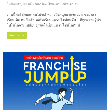
ศูนย์
,
,
ไชส์จัมป์อัพ
แฟรนไชส์สตาร์อัพ
ไทยแฟรนไชส์อะคาเดมี่
งานนี้คอร์สจบแต่คนไม่จบ! หมายถึงสนุกมากจนอยากขอเวลา
รวม
เรียนเพิ่ม สมกับเป็นคอร์สเรียนแฟรนไชส์อันดับ 1 ที่ทุกความรู้นำ
ไปใช้ได้จริง เปลี่ยนธุรกิจให้เป็นแฟรนไชส์ได้ทันที
แฟ
Read more
รน
ไชส์
พร้อม
ทำเล
สำหรับ