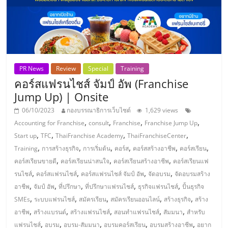
PR News
Review
Special
Training
คอร์สแฟรนไชส์ จัมป์ อัพ (Franchise
Jump Up) | Onsite
06/10/2023
กองบรรณาธิการเว็บไซต์
1,629 views
,
,
,
,
Accounting for Franchise
consult
Franchise
Franchise Jump Up
,
,
,
,
Start up
TFC
ThaiFranchise Academy
ThaiFranchiseCenter
,
,
,
,
,
,
Training
การสร้างธุรกิจ
การเริ่มต้น
คอร์ส
คอร์สสร้างอาชีพ
คอร์สเรียน
,
,
,
คอร์สเรียนขายดี
คอร์สเรียนน่าสนใจ
คอร์สเรียนสร้างอาชีพ
คอร์สเรียนแฟ
,
,
,
,
รนไชส์
คอร์สแฟรนไชส์
คอร์สแฟรนไชส์ จัมป์ อัพ
จัดอบรม
จัดอบรมสร้าง
,
,
,
,
,
อาชีพ
จัมป์ อัพ
ที่ปรึกษา
ที่ปรึกษาแฟรนไชส์
ธุรกิจแฟรนไชส์
ปั้นธุรกิจ
,
,
,
,
,
SMEs
ระบบแฟรนไชส์
สมัครเรียน
สมัครเรียนออนไลน์
สร้างธุรกิจ
สร้าง
,
,
,
,
,
อาชีพ
สร้างแบรนด์
สร้างแฟรนไชส์
สอนทำแฟรนไชส์
สัมมนา
สำหรับ
,
,
,
,
,
แฟรนไชส์
อบรม
อบรม-สัมมนา
อบรมคอร์สเรียน
อบรมสร้างอาชีพ
อยาก