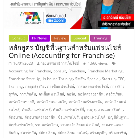
Consult
PR News
Review
Special
Training
หลักสูตร บัญชีพื้นฐานสำหรับแฟรนไชส์
Online (Accounting for Franchise)
16/01/2023
กองบรรณาธิการเว็บไซต์
1,666 views
,
,
,
,
Accounting for Franchise
consult
Franchise
Franchise Marketing
,
,
,
,
,
,
Franchise Start Up
In-house Training
SMEs
Special
Start up
TFC
,
,
,
,
Training
กลยุทธ์ธุรกิจ
การซื้อแฟรนไชส์
การตลาดแฟรนไชส์
การสร้าง
,
,
,
,
,
,
ธุรกิจ
การเริ่มต้น
คนซื้อแฟรนไชส์
คอร์ส
คอร์สสร้างอาชีพ
คอร์สเรียน
,
,
,
คอร์สเรียนขายดี
คอร์สเรียนน่าสนใจ
คอร์สเรียนสร้างอาชีพ
คอร์สเรียนแฟ
,
,
,
,
,
รนไชส์
คัดเลือกแฟรนไชส์
คัดเลือกแฟรนไชส์ซี่
งบดุล
งานแสดงสินค้า
,
,
,
,
,
จัดอบรม
จัดอบรมสร้างอาชีพ
ซื้อแฟรนไชส์
ธุรกิจแฟรนไชส์
บัญชีพื้นฐาน
,
,
,
บัญชีแฟรนไชส์
รวมคอร์สเรียน
รวมคอร์สเรียนแฟรนไชส์
ร่วมงานแสดง
,
,
,
,
,
,
สินค้า
สตาร์ทอัพ
สมัครเรียน
สมัครเรียนออนไลน์
สร้างธุรกิจ
สร้างอาชีพ