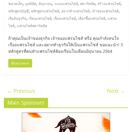
,
,
,
,
,
,
ขนาดเล็ก
บูสท์อัพ
มิถุนายน
ระบบแฟรนไชส์
สตาร์ทอัพ
สร้างแฟรนไชส์
,
,
,
,
หลักสูตรบัญชี
หลักสูตรแฟรนไชส์
อยากทำแฟรนไชส์
เจ้าของแฟรนไชส์
,
,
,
,
เริ่มต้นธุรกิจ
เรียนแฟรนไชส์
เรื่องแฟรนไชส์
เลือกซื้อแฟรนไชส์
แฟรน
,
ไชส์
แฟรนไชส์สตาร์ทอัพ
ถ้าคุณเป็นเจ้าของธุรกิจ เจ้าของแฟรนไชส์ หรือ คุณกำลังสนใจ
เรื่องแฟรนไชส์ และอยากทำธุรกิจให้เป็นแฟรนไชส์ ขอแนะนำ! 3
หลักสูตรที่คนทำแฟรนไชส์ต้องเรียนในเดือนมิถุนายน 2564
Read more
← Previous
Next →
Main Sponsors