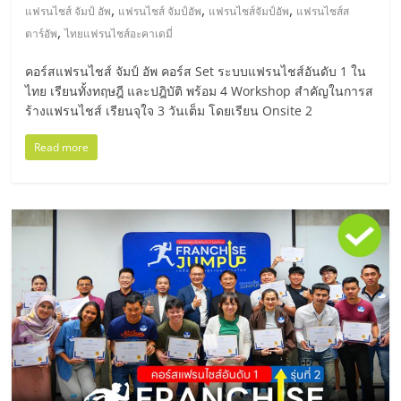
รน
,
,
,
แฟรนไชส์ จัมป์ อัพ
แฟรนไชส์ จัมป์อัพ
แฟรนไชส์จัมป์อัพ
แฟรนไชส์ส
,
ตาร์อัพ
ไทยแฟรนไชส์อะคาเดมี่
ไชส์"
คอร์สแฟรนไชส์ จัมป์ อัพ คอร์ส Set ระบบแฟรนไชส์อันดับ 1 ใน
ไทย เรียนทั้งทฤษฎี และปฎิบัติ พร้อม 4 Workshop สำคัญในการส
"ศูนย์
ร้างแฟรนไชส์ เรียนจุใจ 3 วันเต็ม โดยเรียน Onsite 2
รวม
ข้อมูล
Read more
ธุรกิจ
SME
แห่ง
ประเทศไทย,
ThaiSMEsCenter,
รวม
ธุรกิจ
เอ
ส
เอ็
มอี