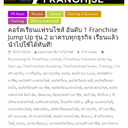
ไทย,
SMEs,
แฟ
PR News
Review
Special
Starting a Business
รน
Training
ที่ปรึกษาแฟรนไชส์
ไชส์,
คอร์สเรียนแฟรนไชส์ อันดับ 1 Franchise
ที่
Jump Up รุ่น 2 มาครบทุกธุรกิจ เรียนแล้ว
ปรึกษา
นำไปใช้ได้ทันที!
แฟ
30/01/2024
กองบรรณาธิการเว็บไซต์
910 views
รน
,
,
,
,
Accounting for Franchise
consult
Franchise
Franchise Jump Up
ไชส์,
,
,
,
,
Start up
ThaiFranchise Academy
ThaiFranchiseCenter
Training
การ
รวม
,
,
,
,
,
สร้างธุรกิจ
การเริ่มต้น
ขยายธุรกิจ
คอร์ส
คอร์ส Set ระบบ
คอร์สสร้าง
แฟ
,
,
,
,
อาชีพ
คอร์สสร้างแฟรนไชส์
คอร์สเรียน
คอร์สเรียนขายดี
คอร์สเรียนน่า
รน
,
,
,
,
สนใจ
คอร์สเรียนสร้างอาชีพ
คอร์สเรียนแฟรนไชส์
คอร์สแฟรนไชส์
คอร์ส
ไชส์
,
,
,
,
,
แฟรนไชส์ จัมป์ อัพ
จัดอบรม
จัดอบรมสร้างอาชีพ
จัมป์ อัพ
ที่ปรึกษา
ที่
ขาย
,
,
,
,
ปรึกษาแฟรนไชส์
ธุรกิจแฟรนไชส์
ปั้นธุรกิจ SMEs
ปูพื้นฐานแฟรนไชส์
แฟ
,
,
,
,
,
ระบบแฟรนไชส์
สมัครเรียน
สมัครเรียนออนไลน์
สร้างธุรกิจ
สร้างอาชีพ
รน
,
,
,
,
สร้างแบรนด์
สร้างแฟรนไชส์
สอนทำแฟรนไชส์
สัมมนา
สำหรับแฟรน
ไชส์
,
,
,
,
,
แฟ
ไชส์
อบรม
อบรม-สัมมนา
อบรมคอร์สเรียน
อบรมสร้างอาชีพ
อยากขยาย