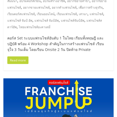
รน
,
,
,
,
สัมมนา
อบรมคอร์สเรียน
อบรมสร้างอาชีพ
อยากขยายสาขา
อยากขยาย
ไชส์"
,
,
,
,
แฟรนไชส์
อยากขายแฟรนไชส์
อยากทำแฟรนไชส์
เพื่อการสร้างธุรกิจ
,
,
,
,
,
เรียนคอร์สแฟรนไชส์
เรียนออนไลน์
เรียนแฟรนไชส์
เสวนา
แฟรนไชส์
,
,
,
แฟรนไชส์ จัมป์ อัพ
แฟรนไชส์ จัมป์อัพ
แฟรนไชส์จัมป์อัพ
แฟรนไชส์ส
,
ตาร์อัพ
ไทยแฟรนไชส์อะคาเดมี่
คอร์ส Set ระบบแฟรนไชส์อันดับ 1 ในไทย เรียนทั้งทฤษฎี และ
ปฎิบัติ พร้อม 4 Workshop สำคัญในการสร้างแฟรนไชส์ เรียน
จุใจ 3 วันเต็ม โดยเรียน Onsite 2 วัน ปิดท้าย Private
Read more