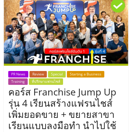
แห่ง
ประเทศไทย,
ThaiSMEsCenter,
รวม
ธุรกิจ
PR News
Review
Special
Starting a Business
Training
ที่ปรึกษาแฟรนไชส์
เอ
คอร์ส Franchise Jump Up
ส
รุ่น 4 เรียนสร้างแฟรนไชส์
เพิ่มยอดขาย + ขยายสาขา
เอ็
เรียนแบบลงมือทำ นำไปใช้