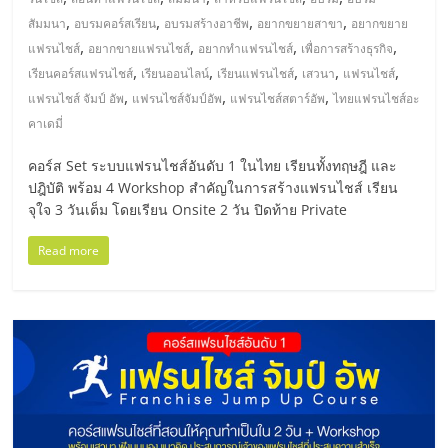
,
,
,
,
สัมมนา
อบรมคอร์สเรียน
อบรมสร้างอาชีพ
อยากขยายสาขา
อยากขยาย
,
,
,
,
แฟรนไชส์
อยากขายแฟรนไชส์
อยากทำแฟรนไชส์
เพื่อการสร้างธุรกิจ
,
,
,
,
,
เรียนคอร์สแฟรนไชส์
เรียนออนไลน์
เรียนแฟรนไชส์
เสวนา
แฟรนไชส์
,
,
,
แฟรนไชส์ จัมป์ อัพ
แฟรนไชส์จัมป์อัพ
แฟรนไชส์สตาร์อัพ
ไทยแฟรนไชส์อะ
คาเดมี่
คอร์ส Set ระบบแฟรนไชส์อันดับ 1 ในไทย เรียนทั้งทฤษฎี และ
ปฎิบัติ พร้อม 4 Workshop สำคัญในการสร้างแฟรนไชส์ เรียน
จุใจ 3 วันเต็ม โดยเรียน Onsite 2 วัน ปิดท้าย Private
Read more