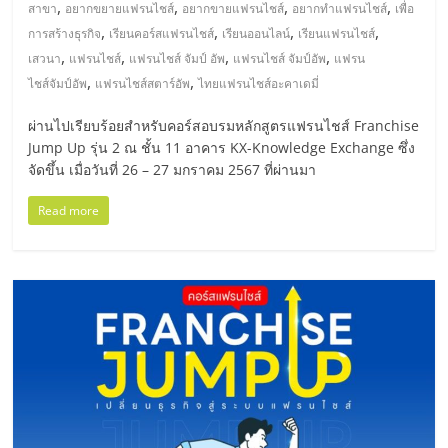
,
,
,
,
รน
สาขา
อยากขยายแฟรนไชส์
อยากขายแฟรนไชส์
อยากทำแฟรนไชส์
เพื่อ
,
,
,
,
ไชส์
การสร้างธุรกิจ
เรียนคอร์สแฟรนไชส์
เรียนออนไลน์
เรียนแฟรนไชส์
,
,
,
,
ขาย
เสวนา
แฟรนไชส์
แฟรนไชส์ จัมป์ อัพ
แฟรนไชส์ จัมป์อัพ
แฟรน
หน้า
,
,
ไชส์จัมป์อัพ
แฟรนไชส์สตาร์อัพ
ไทยแฟรนไชส์อะคาเดมี่
บ้าน
ผ่านไปเรียบร้อยสำหรับคอร์สอบรมหลักสูตรแฟรนไชส์ Franchise
ลงทุน
Jump Up รุ่น 2 ณ ชั้น 11 อาคาร KX-Knowledge Exchange ซึ่ง
น้อย
จัดขึ้น เมื่อวันที่ 26 – 27 มกราคม 2567 ที่ผ่านมา
คืน
ทุน
Read more
ไว,
ที่
ปรึกษา
การ
ลงทุน
และ
ขยาย
สา
ขา
แฟ