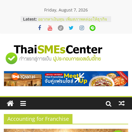
Skip
Friday, August 7, 2026
to
บริษัท Cybersecurity ในไทยที่ไหนดี?
content
Latest:
วิธีเลือกผู้ให้บริการให้คุ้มค่าและตอบ
โจทย์ธุรกิจ
อยากหาเงินทุน เพิ่มสภาพคล่องให้ธุรกิจ
เริ่มยังไงให้ผ่านฉลุย
สัมมนาออนไลน์ โอกาสบริหารสถานี
บริการน้ำมัน Shell
"ศูนย์
สัมมนาลงทุน แฟรนไชส์ยอนนี่
ThaiFranchise Meet Up จับคู่แฟรน
รวม
ไชส์ ครั้งที่ 8
ร้านเครื่องเสียงคุณภาพสูง พร้อม
โซลูชันระบบภาพและเสียง
ข้อมูล
ธุรกิจ
SME
Accounting for Franchise