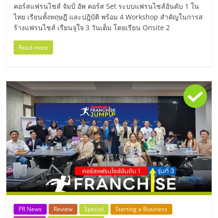
คอร์สแฟรนไชส์ จัมป์ อัพ คอร์ส Set ระบบแฟรนไชส์อันดับ 1 ใน
ลงทุน
ไทย เรียนทั้งทฤษฎี และปฎิบัติ พร้อม 4 Workshop สำคัญในการส
ร้างแฟรนไชส์ เรียนจุใจ 3 วันเต็ม โดยเรียน Onsite 2
น้อย
Read more
คืน
ทุน
ไว,
ที่
ปรึกษา
การ
PR News
Review
Special
Starting a Business