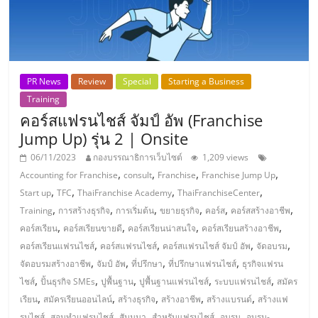
PR News
Review
Special
Starting a Business
Training
คอร์สแฟรนไชส์ จัมป์ อัพ (Franchise
Jump Up) รุ่น 2 | Onsite
06/11/2023
กองบรรณาธิการเว็บไซต์
1,209 views
,
,
,
,
Accounting for Franchise
consult
Franchise
Franchise Jump Up
,
,
,
,
Start up
TFC
ThaiFranchise Academy
ThaiFranchiseCenter
,
,
,
,
,
,
Training
การสร้างธุรกิจ
การเริ่มต้น
ขยายธุรกิจ
คอร์ส
คอร์สสร้างอาชีพ
,
,
,
,
คอร์สเรียน
คอร์สเรียนขายดี
คอร์สเรียนน่าสนใจ
คอร์สเรียนสร้างอาชีพ
,
,
,
,
คอร์สเรียนแฟรนไชส์
คอร์สแฟรนไชส์
คอร์สแฟรนไชส์ จัมป์ อัพ
จัดอบรม
,
,
,
,
จัดอบรมสร้างอาชีพ
จัมป์ อัพ
ที่ปรึกษา
ที่ปรึกษาแฟรนไชส์
ธุรกิจแฟรน
,
,
,
,
,
ไชส์
ปั้นธุรกิจ SMEs
ปูพื้นฐาน
ปูพื้นฐานแฟรนไชส์
ระบบแฟรนไชส์
สมัคร
,
,
,
,
,
เรียน
สมัครเรียนออนไลน์
สร้างธุรกิจ
สร้างอาชีพ
สร้างแบรนด์
สร้างแฟ
,
,
,
,
,
รนไชส์
สอนทำแฟรนไชส์
สัมมนา
สำหรับแฟรนไชส์
อบรม
อบรม-