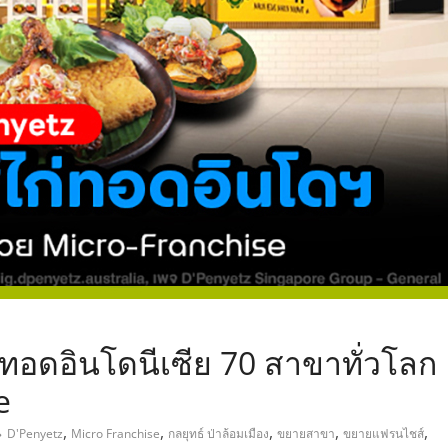
,
ทอดอินโดนีเซีย 70 สาขาทั่วโลก
e
,
,
,
,
,
D'Penyetz
Micro Franchise
กลยุทธ์ ป่าล้อมเมือง
ขยายสาขา
ขยายแฟรนไชส์