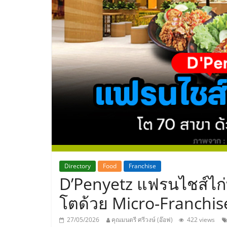
ประเทศไทย,
ThaiSMEsCenter
รวม
ธุรกิจ
เอ
ส
เอ็
Directory
Food
Franchise
D’Penyetz แฟรนไชส์ไก่
มอี
โตด้วย Micro-Franchis
27/05/2026
คุณมนตรี ศรีวงษ์ (อ๊อฟ)
422 views