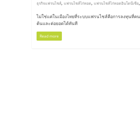
ไทย,
,
,
ธุรกิจแฟรนไชส์
แฟรนไชส์ไก่ทอด
แฟรนไชส์ไก่ทอดอินโดนีเซีย
SMEs,
ไม่ใช่แค่ในเมืองไทยที่ระบบแฟรนไชส์คือการลงทุนที่คนส
ต้นและต่อยอดได้ทันที
แฟ
Read more
รน
ไชส์,
ที่
ปรึกษา
แฟ
รน