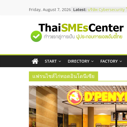
Skip
Friday, August 7, 2026
Latest:
บริษัท Cybersecurity 
to
วิธีเลือกผู้ให้บริการให
content
โจทย์ธุรกิจ
อยากหาเงินทุน เพิ่มสภ
"ศูนย์
เริ่มยังไงให้ผ่านฉลุย
สัมมนาออนไลน์ โอกาส
บริการน้ำมัน Shell
รวม
สัมมนาลงทุน แฟรนไชส
ThaiFranchise Meet U
ไชส์ ครั้งที่ 8
START
DIRECTORY
FACTORY
ข้อมูล
ร้านเครื่องเสียงคุณภาพ
โซลูชันระบบภาพและเ
แฟรนไชส์ไก่ทอดอินโดนีเซีย
ธุรกิจ
SME
แห่ง