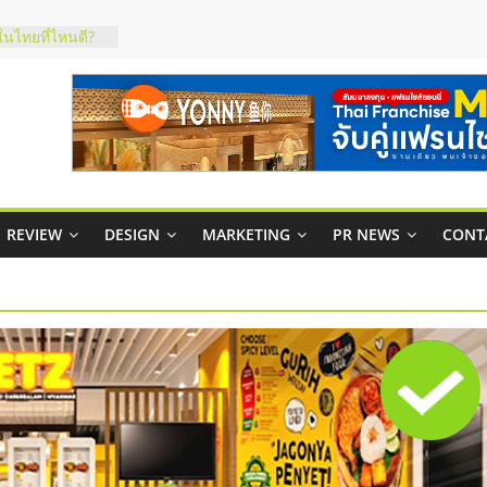
ในไทยที่ไหนดี?
้คุ้มค่าและตอบ
าพคล่องให้ธุรกิจ
บริหารสถานี
์ยอนนี่
p จับคู่แฟรน
REVIEW
DESIGN
MARKETING
PR NEWS
CONT
สูง พร้อม
สียง