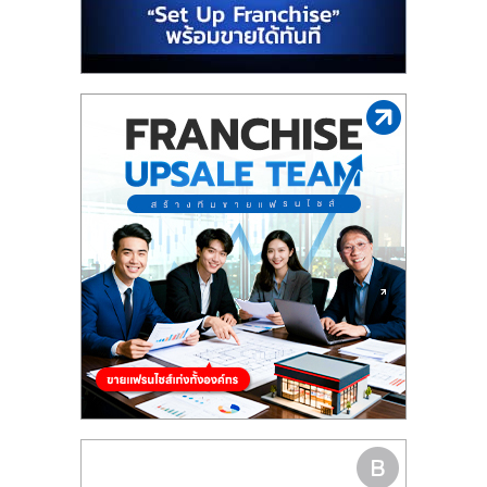
รน
ไชส์"
"ศูนย์
รวม
ข้อมูล
ธุรกิจ
SME
แห่ง
ประเทศไทย,
ThaiSMEsCenter,
รวม
ธุรกิจ
เอ
ส
เอ็
มอี