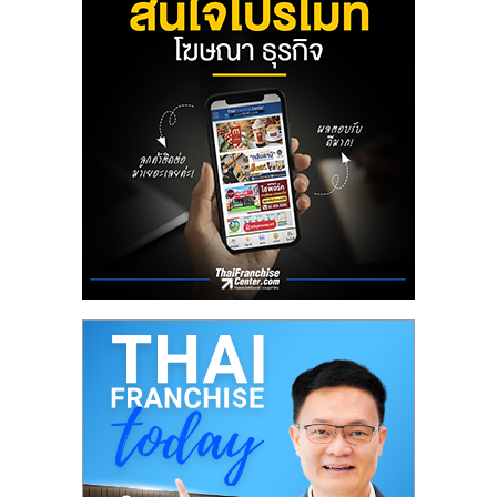
ลงทุน
น้อย
คืน
ทุน
ไว,
ที่
ปรึกษา
การ