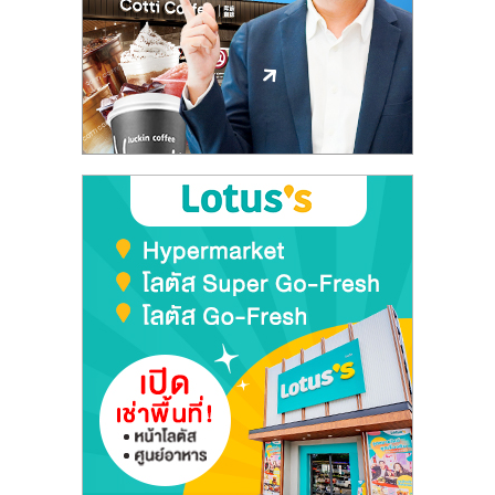
ลงทุน
และ
ขยาย
สา
ขา
แฟ
รน
ไชส์,