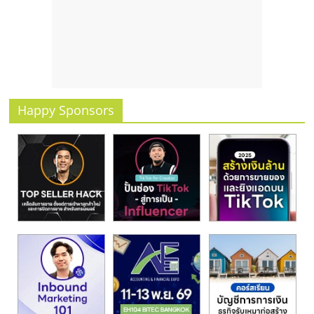
รน
ไชส์
ขาย
หน้า
บ้าน
ลงทุน
น้อย
Happy Sponsors
คืน
ทุน
ไว,
ที่
ปรึกษา
การ
ลงทุน
และ
ขยาย
สา
ขา
แฟ