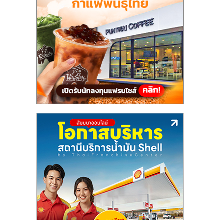
แฟ
รน
ไชส์,
รวม
แฟ
รน
ไชส์
ขาย