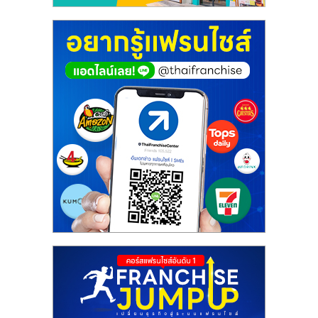
ศูนย์
รวม
แฟ
รน
ไชส์
พร้อม
ทำเล
สำหรับ