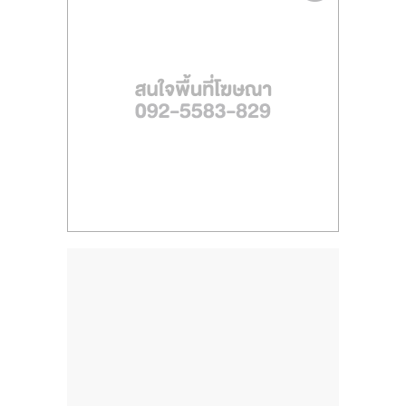
ไทย,
SMEs,
แฟ
รน
ไชส์,
ที่
ปรึกษา
แฟ
รน
ไชส์,
รวม
แฟ
รน
ไชส์
ขาย
แฟ
รน
ไชส์
แฟ