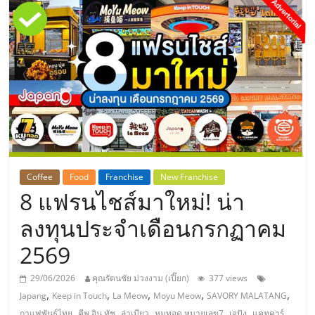
แห่ง
ประเทศไทย,
ThaiSMEsCenter,
รวม
ธุรกิจ
Coffee
Food
Franchise
New Franchise
8 แฟรนไชส์มาใหม่! น่า
เอ
ลงทุนประจำเดือนกรกฏาคม
ส
2569
เอ็
29/06/2026
คุณรัตนชัย ม่วงงาม (เปี๊ยก)
377 views
,
,
,
,
,
Japang
Keep in Touch
La Meow
Moyu Meow
SAVORY MALATANG
,
,
,
,
,
กาแฟพันธุ์ไทย
คีพ อิน ทัช
ล่าเมียว
หมูทอด หมายเลข7
เจปัง
แคทคาร์