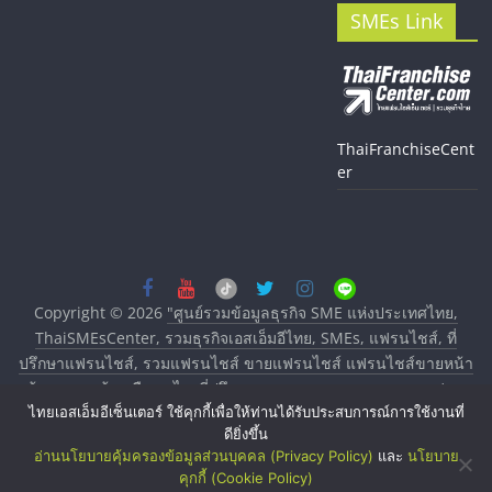
SMEs Link
ThaiFranchiseCent
er
Copyright © 2026
"ศูนย์รวมข้อมูลธุรกิจ SME แห่งประเทศไทย,
ThaiSMEsCenter, รวมธุรกิจเอสเอ็มอีไทย, SMEs, แฟรนไชส์, ที่
ปรึกษาแฟรนไชส์, รวมแฟรนไชส์ ขายแฟรนไชส์ แฟรนไชส์ขายหน้า
บ้าน ลงทุนน้อย คืนทุนไว, ที่ปรึกษาการลงทุนและขยายสาขาแฟรน
ไทยเอสเอ็มอีเซ็นเตอร์ ใช้คุกกี้เพื่อให้ท่านได้รับประสบการณ์การใช้งานที่
ไชส์, ศูนย์รวมแฟรนไชส์ พร้อมทำเลสำหรับเปิดร้าน ปรึกษาฟรี,
ดียิ่งขึ้น
บริการพัฒนาระบบแฟรนไชส์"
. All rights reserved.
อ่านนโยบายคุ้มครองข้อมูลส่วนบุคคล (Privacy Policy)
และ
นโยบาย
คุกกี้ (Cookie Policy)