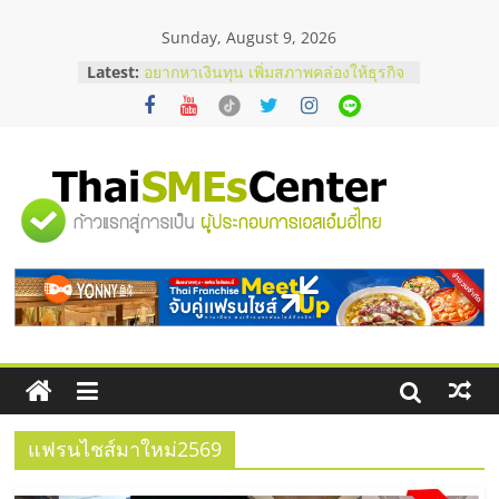
Skip
Sunday, August 9, 2026
to
content
Latest:
อยากหาเงินทุน เพิ่มสภาพคล่องให้ธุรกิจ
เริ่มยังไงให้ผ่านฉลุย
สัมมนาออนไลน์ โอกาสบริหารสถานี
บริการน้ำมัน Shell
สัมมนาลงทุน แฟรนไชส์ยอนนี่
ThaiFranchise Meet Up จับคู่แฟรน
"ศูนย์
ไชส์ ครั้งที่ 8
ร้านเครื่องเสียงคุณภาพสูง พร้อม
โซลูชันระบบภาพและเสียง
รวม
บริษัท Cybersecurity ในไทยที่ไหนดี?
วิธีเลือกผู้ให้บริการให้คุ้มค่าและตอบ
โจทย์ธุรกิจ
ข้อมูล
ธุรกิจ
SME
แฟรนไชส์มาใหม่2569