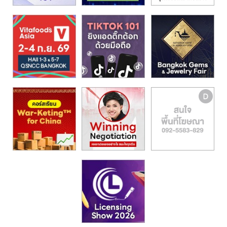
รน
ไชส์,
ศูนย์
รวม
แฟ
รน
ไชส์
พร้อม
ทำเล
สำหรับ
เปิด
ร้าน
ปรึกษา
ฟรี,
บริการ
พัฒนา
ระบบ
แฟ