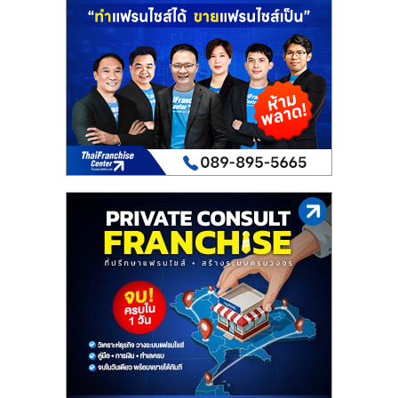
เปิด
ร้าน
ปรึกษา
ฟรี,
บริการ
พัฒนา
ระบบ
แฟ