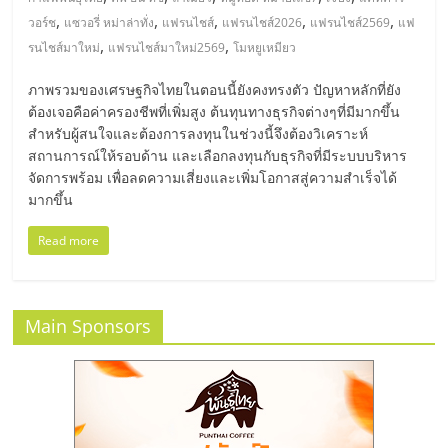
มอี
,
,
,
,
,
วอร์ช
แซวอรี่ หม่าล่าทั่ง
แฟรนไชส์
แฟรนไชส์2026
แฟรนไชส์2569
แฟ
,
,
รนไชส์มาใหม่
แฟรนไชส์มาใหม่2569
โมหยูเหมียว
ไทย,
ภาพรวมของเศรษฐกิจไทยในตอนนี้ยังคงทรงตัว ปัญหาหลักที่ยัง
SMEs,
ต้องเจอคือค่าครองชีพที่เพิ่มสูง ต้นทุนทางธุรกิจต่างๆที่มีมากขึ้น
สำหรับผู้สนใจและต้องการลงทุนในช่วงนี้จึงต้องวิเคราะห์
สถานการณ์ให้รอบด้าน และเลือกลงทุนกับธุรกิจที่มีระบบบริหาร
แฟ
จัดการพร้อม เพื่อลดความเสี่ยงและเพิ่มโอกาสสู่ความสำเร็จได้
มากขึ้น
รน
Read more
ไชส์,
Main Sponsors
ที่
ปรึกษา