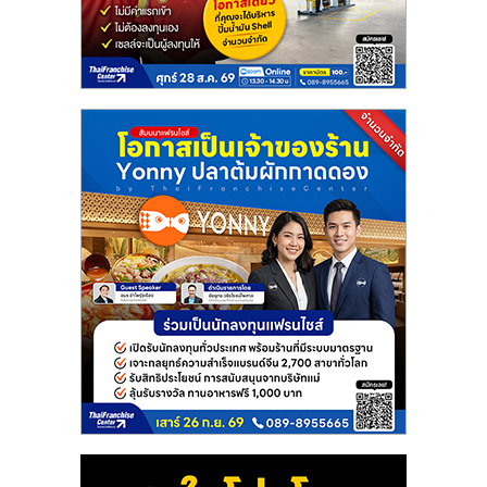
แฟ
รน
ไชส์
แฟ
รน
ไชส์
ขาย
หน้า
บ้าน