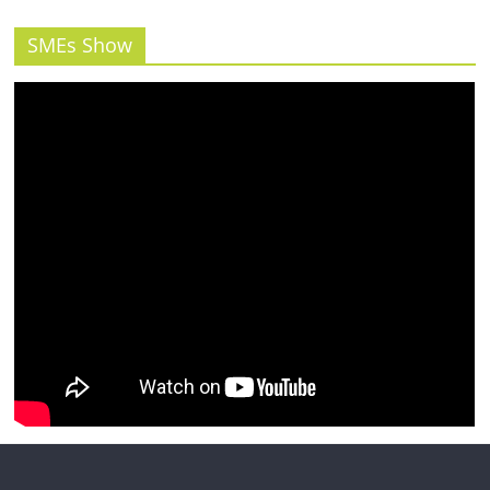
รน
ไชส์"
SMEs Show