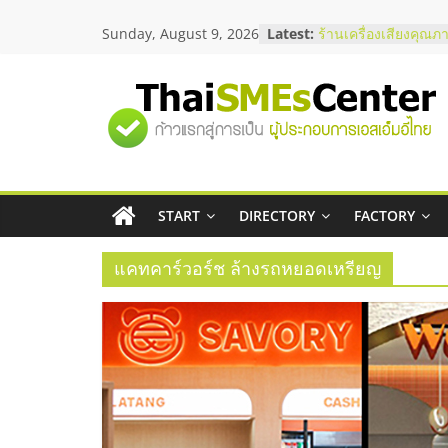
Skip
Sunday, August 9, 2026
Latest:
ร้านเครื่องเสียงคุณภ
to
โซลูชันระบบภาพและ
content
บริษัท Cybersecurity
วิธีเลือกผู้ให้บริการใ
"ศูนย์
โจทย์ธุรกิจ
อยากหาเงินทุน เพิ่มส
เริ่มยังไงให้ผ่านฉลุย
รวม
สัมมนาออนไลน์ โอก
บริการน้ำมัน Shell
สัมมนาลงทุน แฟรนไช
START
DIRECTORY
FACTORY
ข้อมูล
ThaiFranchise Meet
ไชส์ ครั้งที่ 8
แคทคาร์วอร์ช ล้างรถหยอดเหรียญ
ธุรกิจ
SME
แห่ง