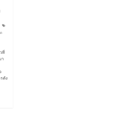
ำ
อด
ที่
มา
ว
รดัง