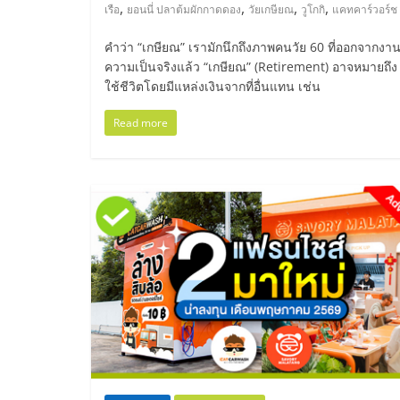
ไทย,
,
,
,
,
เรือ
ยอนนี่ ปลาต้มผักกาดดอง
วัยเกษียณ
วูโกกิ
แคทคาร์วอร์ช
SMEs,
คำว่า “เกษียณ” เรามักนึกถึงภาพคนวัย 60 ที่ออกจากงาน
ความเป็นจริงแล้ว “เกษียณ” (Retirement) อาจหมายถึง ช
แฟ
ใช้ชีวิตโดยมีแหล่งเงินจากที่อื่นแทน เช่น
Read more
รน
ไชส์,
ที่
ปรึกษา
แฟ
รน