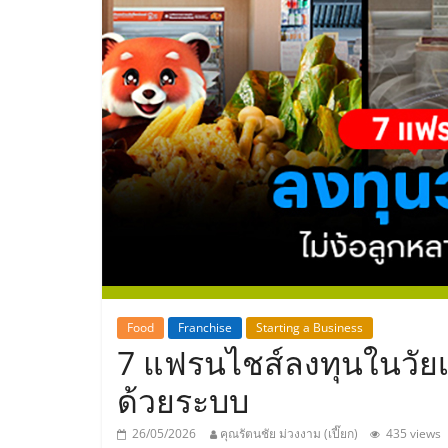
ประเทศไทย,
ThaiSMEsCenter
รวม
ธุรกิจ
เอ
ส
เอ็
Food
Franchise
Starting a Business
7 แฟรนไชส์ลงทุนในวัยเ
มอี
ด้วยระบบ
26/05/2026
คุณรัตนชัย ม่วงงาม (เปี๊ยก)
435 views