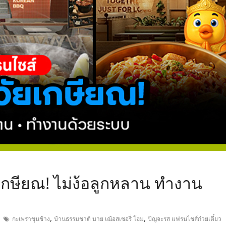
,
กษียณ! ไม่ง้อลูกหลาน ทำงาน
,
,
กะเพราขุนช้าง
บ้านธรรมชาติ บาย เฌ้อสเซอรี่ โฮม
ปัญจะรส แฟรนไชส์ก๋วยเตี๋ยว