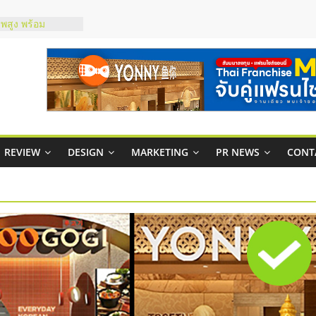
าพสูง พร้อม
เสียง
 ในไทยที่ไหนดี?
ห้คุ้มค่าและตอบ
ภาพคล่องให้ธุรกิจ
าสบริหารสถานี
ส์ยอนนี่
REVIEW
DESIGN
MARKETING
PR NEWS
CONT
 Up จับคู่แฟรน