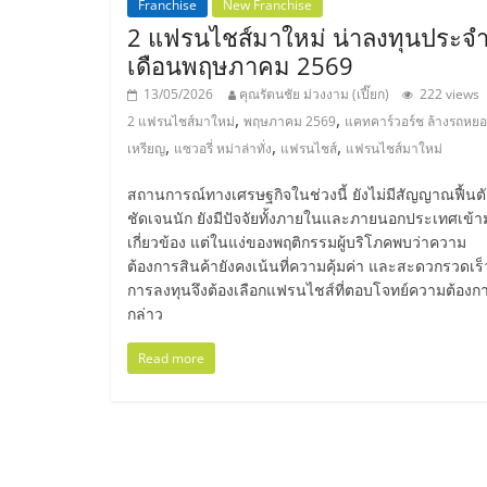
Franchise
New Franchise
2 แฟรนไชส์มาใหม่ น่าลงทุนประจ
ไชส์,
เดือนพฤษภาคม 2569
รวม
13/05/2026
คุณรัตนชัย ม่วงงาม (เปี๊ยก)
222 views
,
,
2 แฟรนไชส์มาใหม่
พฤษภาคม 2569
แคทคาร์วอร์ช ล้างรถหย
,
,
,
เหรียญ
แซวอรี่ หม่าล่าทั่ง
แฟรนไชส์
แฟรนไชส์มาใหม่
แฟ
สถานการณ์ทางเศรษฐกิจในช่วงนี้ ยังไม่มีสัญญาณฟื้นตัว
รน
ชัดเจนนัก ยังมีปัจจัยทั้งภายในและภายนอกประเทศเข้า
เกี่ยวข้อง แต่ในแง่ของพฤติกรรมผู้บริโภคพบว่าความ
ต้องการสินค้ายังคงเน้นที่ความคุ้มค่า และสะดวกรวดเร็
ไชส์
การลงทุนจึงต้องเลือกแฟรนไชส์ที่ตอบโจทย์ความต้องกา
กล่าว
ขาย
Read more
แฟ
รน