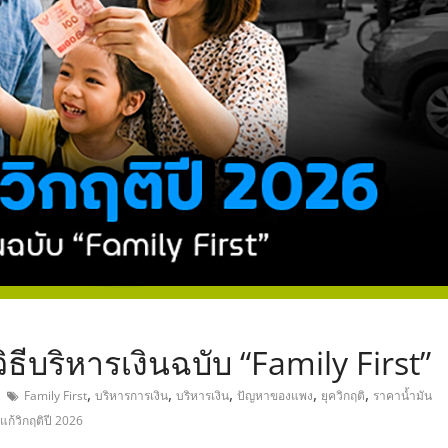
,
ิธีบริหารเงินฉบับ “Family First”
,
,
,
,
,
Family First
บริหารการเงิน
บริหารเงิน
ปัญหาของแพง
ยุควิกฤติ
ราคาน้ำมัน
แก้วิกฤติปี 2026