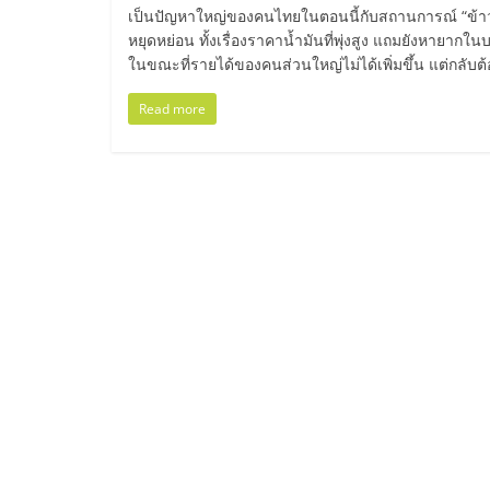
ไทย,
เป็นปัญหาใหญ่ของคนไทยในตอนนี้กับสถานการณ์ “ข้าว
หยุดหย่อน ทั้งเรื่องราคาน้ำมันที่พุ่งสูง แถมยังหายากใ
SMEs,
ในขณะที่รายได้ของคนส่วนใหญ่ไม่ได้เพิ่มขึ้น แต่กลับต้อง
แฟ
Read more
รน
ไชส์,
ที่
ปรึกษา
แฟ
รน