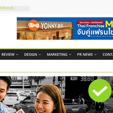
ส์ยอนนี่
 Up จับคู่แฟรน
าพสูง พร้อม
เสียง
 ในไทยที่ไหนดี?
ห้คุ้มค่าและตอบ
ภาพคล่องให้ธุรกิจ
REVIEW
DESIGN
MARKETING
PR NEWS
CONT
าสบริหารสถานี