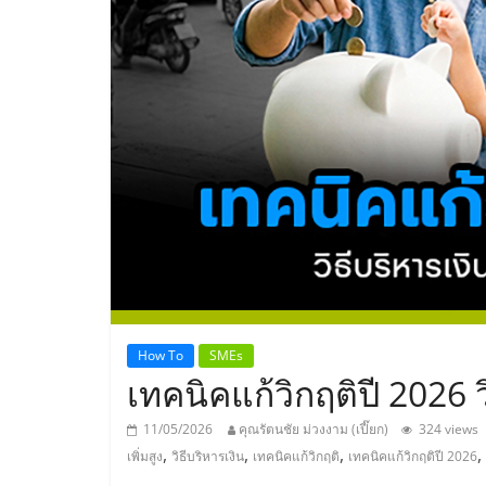
ประเทศไทย,
ThaiSMEsCenter
รวม
ธุรกิจ
เอ
ส
เอ็
How To
SMEs
เทคนิคแก้วิกฤติปี 2026 ว
มอี
11/05/2026
คุณรัตนชัย ม่วงงาม (เปี๊ยก)
324 views
,
,
,
,
เพิ่มสูง
วิธีบริหารเงิน
เทคนิคแก้วิกฤติ
เทคนิคแก้วิกฤติปี 2026