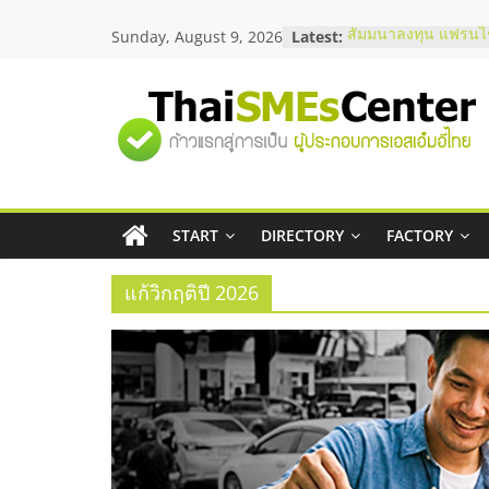
Skip
Sunday, August 9, 2026
Latest:
สัมมนาลงทุน แฟรนไช
to
ThaiFranchise Meet
content
ไชส์ ครั้งที่ 8
ร้านเครื่องเสียงคุณภ
"ศูนย์
โซลูชันระบบภาพและ
บริษัท Cybersecurity
วิธีเลือกผู้ให้บริการใ
รวม
โจทย์ธุรกิจ
อยากหาเงินทุน เพิ่มส
เริ่มยังไงให้ผ่านฉลุย
START
DIRECTORY
FACTORY
ข้อมูล
สัมมนาออนไลน์ โอก
บริการน้ำมัน Shell
แก้วิกฤติปี 2026
ธุรกิจ
SME
แห่ง