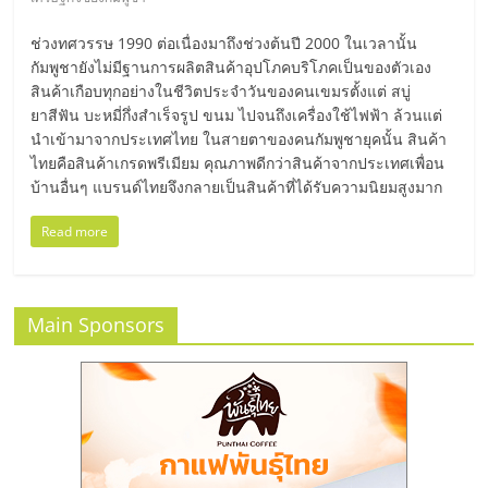
มอี
ช่วงทศวรรษ 1990 ต่อเนื่องมาถึงช่วงต้นปี 2000 ในเวลานั้น
ไทย,
กัมพูชายังไม่มีฐานการผลิตสินค้าอุปโภคบริโภคเป็นของตัวเอง
สินค้าเกือบทุกอย่างในชีวิตประจำวันของคนเขมรตั้งแต่ สบู่
ยาสีฟัน บะหมี่กึ่งสำเร็จรูป ขนม ไปจนถึงเครื่องใช้ไฟฟ้า ล้วนแต่
SMEs,
นำเข้ามาจากประเทศไทย ในสายตาของคนกัมพูชายุคนั้น สินค้า
ไทยคือสินค้าเกรดพรีเมียม คุณภาพดีกว่าสินค้าจากประเทศเพื่อน
แฟ
บ้านอื่นๆ แบรนด์ไทยจึงกลายเป็นสินค้าที่ได้รับความนิยมสูงมาก
Read more
รน
ไชส์,
Main Sponsors
ที่
ปรึกษา