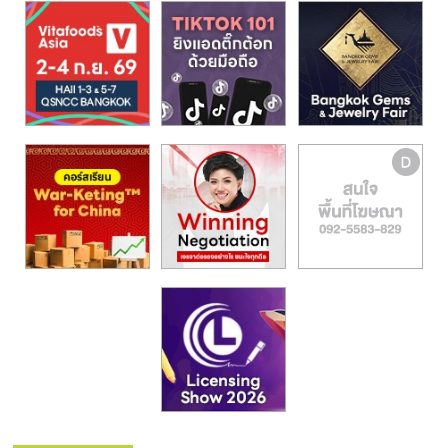
รน
ไชส์,
ศูนย์
รวม
แฟ
รน
ไชส์
พร้อม
ทำเล
สำหรับ
เปิด
ร้าน
ปรึกษา
ฟรี,
บริการ
พัฒนา
ระบบ
แฟ