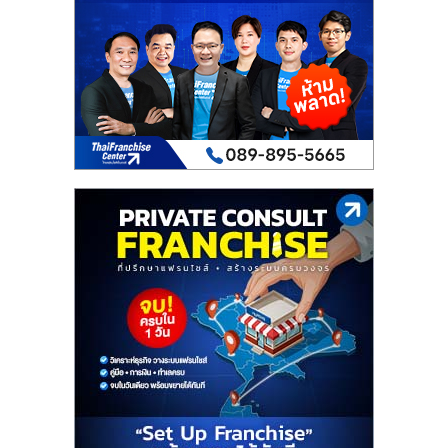
เปิด
ร้าน
ปรึกษา
ฟรี,
บริการ
พัฒนา
ระบบ
แฟ