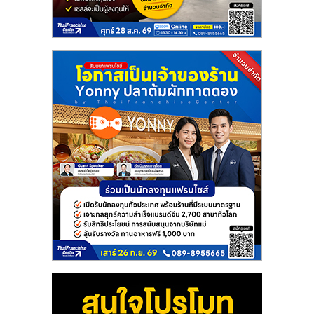
แฟ
รน
ไชส์
แฟ
รน
ไชส์
ขาย
หน้า
บ้าน