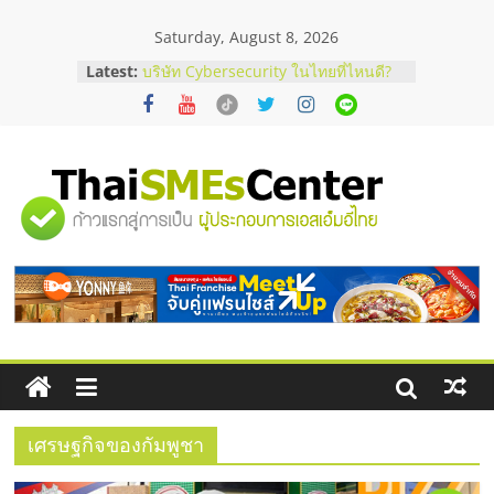
Skip
Saturday, August 8, 2026
to
content
Latest:
บริษัท Cybersecurity ในไทยที่ไหนดี?
วิธีเลือกผู้ให้บริการให้คุ้มค่าและตอบ
โจทย์ธุรกิจ
อยากหาเงินทุน เพิ่มสภาพคล่องให้ธุรกิจ
เริ่มยังไงให้ผ่านฉลุย
สัมมนาออนไลน์ โอกาสบริหารสถานี
"ศูนย์
บริการน้ำมัน Shell
สัมมนาลงทุน แฟรนไชส์ยอนนี่
ThaiFranchise Meet Up จับคู่แฟรน
รวม
ไชส์ ครั้งที่ 8
ร้านเครื่องเสียงคุณภาพสูง พร้อม
โซลูชันระบบภาพและเสียง
ข้อมูล
ธุรกิจ
SME
เศรษฐกิจของกัมพูชา