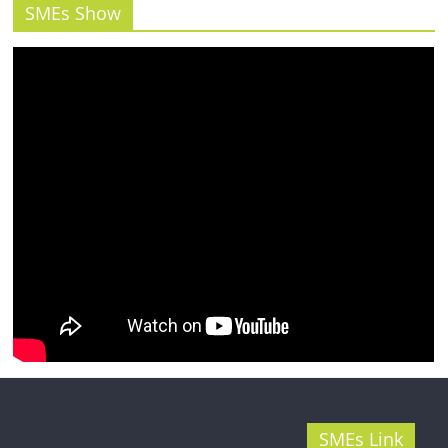
รน
SMEs Show
ไชส์"
SMEs Link