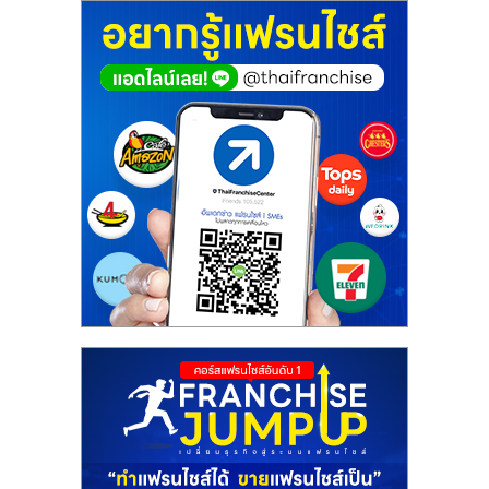
ศูนย์
รวม
แฟ
รน
ไชส์
พร้อม
ทำเล
สำหรับ