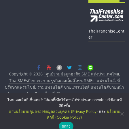
ThaiFranchiseCent
er
Copyright © 2026
"ศูนย์รวมข้อมูลธุรกิจ SME แห่งประเทศไทย,
ThaiSMEsCenter, รวมธุรกิจเอสเอ็มอีไทย, SMEs, แฟรนไชส์, ที่
ปรึกษาแฟรนไชส์, รวมแฟรนไชส์ ขายแฟรนไชส์ แฟรนไชส์ขายหน้า
บ้าน ลงทุนน้อย คืนทุนไว, ที่ปรึกษาการลงทุนและขยายสาขาแฟรน
ไทยเอสเอ็มอีเซ็นเตอร์ ใช้คุกกี้เพื่อให้ท่านได้รับประสบการณ์การใช้งานที่
ไชส์, ศูนย์รวมแฟรนไชส์ พร้อมทำเลสำหรับเปิดร้าน ปรึกษาฟรี,
ดียิ่งขึ้น
บริการพัฒนาระบบแฟรนไชส์"
. All rights reserved.
อ่านนโยบายคุ้มครองข้อมูลส่วนบุคคล (Privacy Policy)
และ
นโยบาย
คุกกี้ (Cookie Policy)
ตกลง