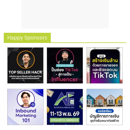
รน
ไชส์
ขาย
หน้า
บ้าน
Happy Sponsors
ลงทุน
น้อย
คืน
ทุน
ไว,
ที่
ปรึกษา
การ
ลงทุน
และ
ขยาย
สา
ขา
แฟ