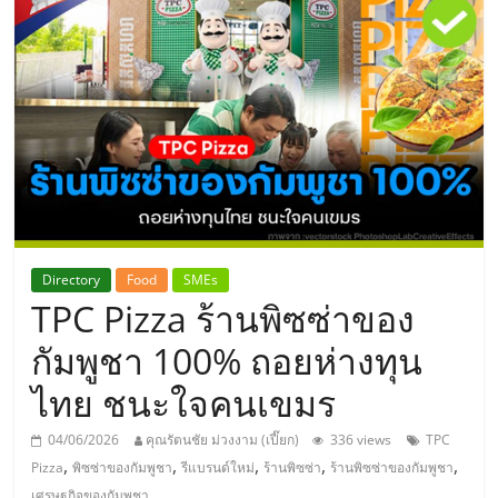
แห่ง
ประเทศไทย,
ThaiSMEsCenter,
รวม
ธุรกิจ
Directory
Food
SMEs
TPC Pizza ร้านพิซซ่าของ
เอ
กัมพูชา 100% ถอยห่างทุน
ส
ไทย ชนะใจคนเขมร
เอ็
04/06/2026
คุณรัตนชัย ม่วงงาม (เปี๊ยก)
336 views
TPC
,
,
,
,
,
Pizza
พิซซ่าของกัมพูชา
รีแบรนด์ใหม่
ร้านพิซซ่า
ร้านพิซซ่าของกัมพูชา
เศรษฐกิจของกัมพูชา