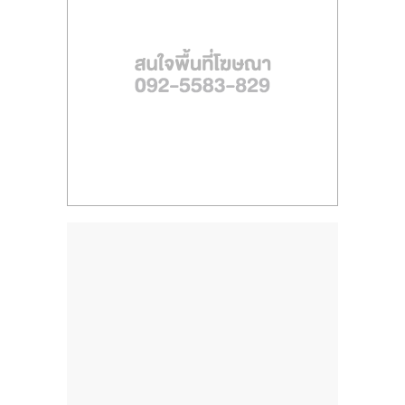
ไทย,
SMEs,
แฟ
รน
ไชส์,
ที่
ปรึกษา
แฟ
รน
ไชส์,
รวม
แฟ
รน
ไชส์
ขาย
แฟ
รน
ไชส์
แฟ