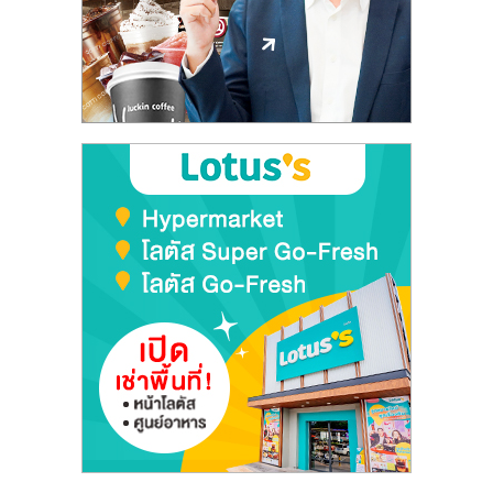
ลงทุน
และ
ขยาย
สา
ขา
แฟ
รน
ไชส์,