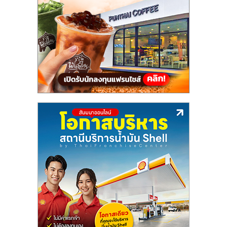
แฟ
รน
ไชส์,
รวม
แฟ
รน
ไชส์
ขาย