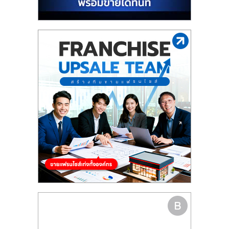
รน
ไชส์"
"ศูนย์
รวม
ข้อมูล
ธุรกิจ
SME
แห่ง
ประเทศไทย,
ThaiSMEsCenter,
รวม
ธุรกิจ
เอ
ส
เอ็
มอี