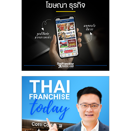
ลงทุน
น้อย
คืน
ทุน
ไว,
ที่
ปรึกษา
การ