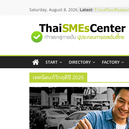
Skip
สัมมนาลงทุน แฟรนไ
Saturday, August 8, 2026
Latest:
to
ThaiFranchise Mee
content
ไชส์ ครั้งที่ 8
ร้านเครื่องเสียงคุณ
โซลูชันระบบภาพแล
"ศูนย์
บริษัท Cybersecuri
วิธีเลือกผู้ให้บริกา
รวม
โจทย์ธุรกิจ
อยากหาเงินทุน เพิ่
เริ่มยังไงให้ผ่านฉลุย
START
DIRECTORY
FACTORY
ข้อมูล
สัมมนาออนไลน์ โอ
บริการน้ำมัน Shell
เทคนิคแก้วิกฤติปี 2026
ธุรกิจ
SME
แห่ง