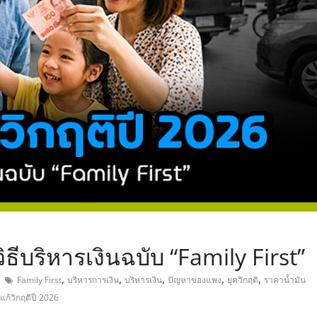
,
ิธีบริหารเงินฉบับ “Family First”
,
,
,
,
,
Family First
บริหารการเงิน
บริหารเงิน
ปัญหาของแพง
ยุควิกฤติ
ราคาน้ำมัน
แก้วิกฤติปี 2026