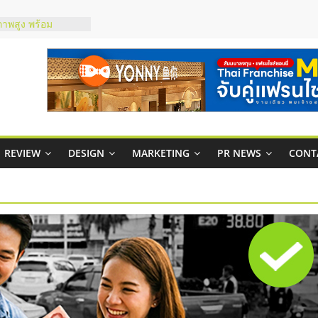
ชส์ยอนนี่
t Up จับคู่แฟรน
ภาพสูง พร้อม
ะเสียง
ty ในไทยที่ไหนดี?
รให้คุ้มค่าและตอบ
มสภาพคล่องให้ธุรกิจ
REVIEW
DESIGN
MARKETING
PR NEWS
CONT
กาสบริหารสถานี