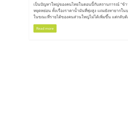
ไทย,
เป็นปัญหาใหญ่ของคนไทยในตอนนี้กับสถานการณ์ “ข้าว
หยุดหย่อน ทั้งเรื่องราคาน้ำมันที่พุ่งสูง แถมยังหายากใ
SMEs,
ในขณะที่รายได้ของคนส่วนใหญ่ไม่ได้เพิ่มขึ้น แต่กลับต้อง
แฟ
Read more
รน
ไชส์,
ที่
ปรึกษา
แฟ
รน