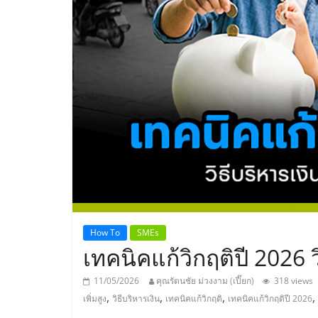
ประเทศไทย,
ThaiSMEsCenter
รวม
ธุรกิจ
เอ
ส
เอ็
How To
SMEs
เทคนิคแก้วิกฤติปี 2026 ว
มอี
11/05/2026
คุณรัตนชัย ม่วงงาม (เปี๊ยก)
318 views
,
,
,
,
เพิ่มสูง
วิธีบริหารเงิน
เทคนิคแก้วิกฤติ
เทคนิคแก้วิกฤติปี 2026