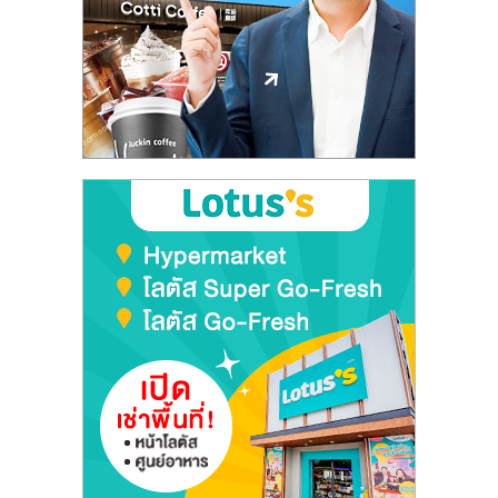
ลงทุน
และ
ขยาย
สา
ขา
แฟ
รน
ไชส์,