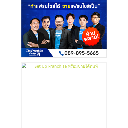
เปิด
ร้าน
ปรึกษา
ฟรี,
บริการ
พัฒนา
ระบบ
แฟ