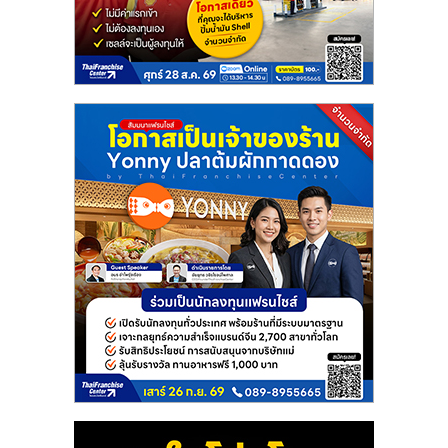
แฟ
รน
ไชส์
แฟ
รน
ไชส์
ขาย
หน้า
บ้าน