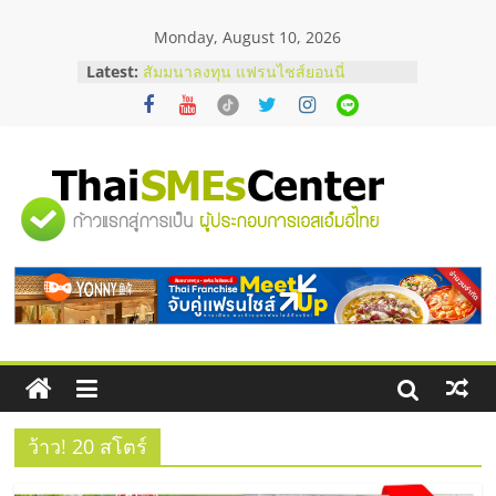
Skip
Monday, August 10, 2026
to
สัมมนาออนไลน์ โอกาสบริหารสถานี
content
Latest:
บริการน้ำมัน Shell
สัมมนาลงทุน แฟรนไชส์ยอนนี่
ThaiFranchise Meet Up จับคู่แฟรน
ไชส์ ครั้งที่ 8
ร้านเครื่องเสียงคุณภาพสูง พร้อม
โซลูชันระบบภาพและเสียง
"ศูนย์
บริษัท Cybersecurity ในไทยที่ไหนดี?
วิธีเลือกผู้ให้บริการให้คุ้มค่าและตอบ
โจทย์ธุรกิจ
รวม
อยากหาเงินทุน เพิ่มสภาพคล่องให้ธุรกิจ
เริ่มยังไงให้ผ่านฉลุย
ข้อมูล
ธุรกิจ
SME
ว้าว! 20 สโตร์