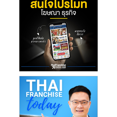
ลงทุน
น้อย
คืน
ทุน
ไว,
ที่
ปรึกษา
การ