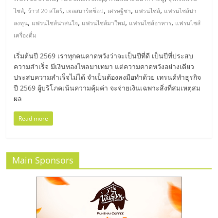
มอี
,
,
,
,
,
ไชส์
ว้าว! 20 สโตร์
เยลสมาร์ทช็อป
เศรษฐีชา
แฟรนไชส์
แฟรนไชส์น่า
,
,
,
,
ลงทุน
แฟรนไชส์น่าสนใจ
แฟรนไชส์มาใหม่
แฟรนไชส์อาหาร
แฟรนไชส์
ไทย,
เครื่องดื่ม
SMEs,
เริ่มต้นปี 2569 เราทุกคนคาดหวังว่าจะเป็นปีที่ดี เป็นปีที่ประสบ
ความสำเร็จ มีเงินทองไหลมาเทมา แต่ความคาดหวังอย่างเดียว
ประสบความสำเร็จไม่ได้ จำเป็นต้องลงมือทำด้วย เทรนด์ทำธุรกิจ
แฟ
ปี 2569 ผู้บริโภคเน้นความคุ้มค่า จะจ่ายเงินเฉพาะสิ่งที่สมเหตุสม
ผล
รน
Read more
ไชส์,
Main Sponsors
ที่
ปรึกษา