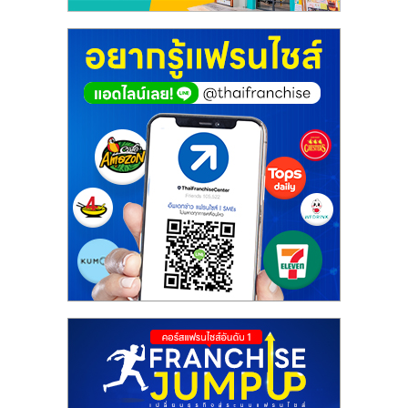
ศูนย์
รวม
แฟ
รน
ไชส์
พร้อม
ทำเล
สำหรับ