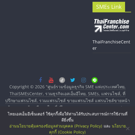
SMEs Link
ThaiFranchiseCent
er
Copyright © 2026
"ศูนย์รวมข้อมูลธุรกิจ SME แห่งประเทศไทย,
ThaiSMEsCenter, รวมธุรกิจเอสเอ็มอีไทย, SMEs, แฟรนไชส์, ที่
ปรึกษาแฟรนไชส์, รวมแฟรนไชส์ ขายแฟรนไชส์ แฟรนไชส์ขายหน้า
บ้าน ลงทุนน้อย คืนทุนไว, ที่ปรึกษาการลงทุนและขยายสาขาแฟรน
ไทยเอสเอ็มอีเซ็นเตอร์ ใช้คุกกี้เพื่อให้ท่านได้รับประสบการณ์การใช้งานที่
ไชส์, ศูนย์รวมแฟรนไชส์ พร้อมทำเลสำหรับเปิดร้าน ปรึกษาฟรี,
ดียิ่งขึ้น
บริการพัฒนาระบบแฟรนไชส์"
. All rights reserved.
อ่านนโยบายคุ้มครองข้อมูลส่วนบุคคล (Privacy Policy)
และ
นโยบาย
คุกกี้ (Cookie Policy)