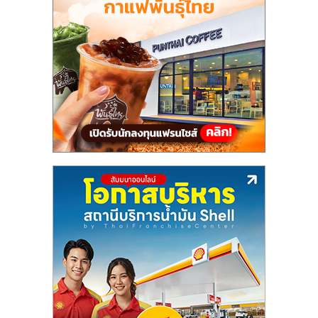
แฟ
รน
ไชส์,
รวม
แฟ
รน
ไชส์
ขาย