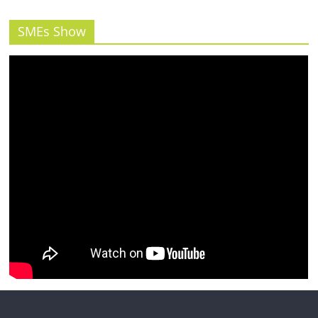
รน
ไชส์"
SMEs Show