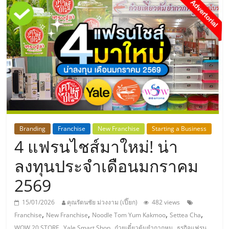
แห่ง
ประเทศไทย,
ThaiSMEsCenter,
รวม
ธุรกิจ
Branding
Franchise
New Franchise
Starting a Business
4 แฟรนไชส์มาใหม่! น่า
เอ
ลงทุนประจำเดือนมกราคม
ส
2569
เอ็
15/01/2026
คุณรัตนชัย ม่วงงาม (เปี๊ยก)
482 views
,
,
,
,
Franchise
New Franchise
Noodle Tom Yum Kakmoo
Settea Cha
,
,
,
WOW 20 STORE
Yale Smart Shop
ก๋วยเตี๋ยวต้มยำกากหมู
ธุรกิจแฟรน