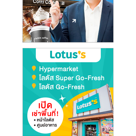
ลงทุน
และ
ขยาย
สา
ขา
แฟ
รน
ไชส์,