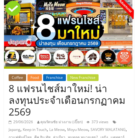
แห่ง
ประเทศไทย,
ThaiSMEsCenter,
รวม
ธุรกิจ
Coffee
Food
Franchise
New Franchise
8 แฟรนไชส์มาใหม่! น่า
เอ
ลงทุนประจำเดือนกรกฏาคม
ส
2569
เอ็
29/06/2026
คุณรัตนชัย ม่วงงาม (เปี๊ยก)
373 views
,
,
,
,
,
Japang
Keep in Touch
La Meow
Moyu Meow
SAVORY MALATANG
,
,
,
,
,
กาแฟพันธุ์ไทย
คีพ อิน ทัช
ล่าเมียว
หมูทอด หมายเลข7
เจปัง
แคทคาร์