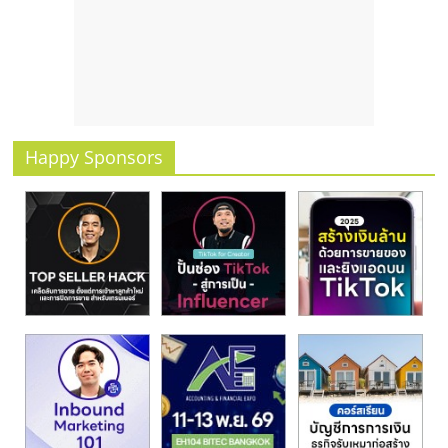
รน
ไชส์
ขาย
หน้า
บ้าน
ลงทุน
น้อย
Happy Sponsors
คืน
ทุน
ไว,
ที่
ปรึกษา
การ
ลงทุน
และ
ขยาย
สา
ขา
แฟ