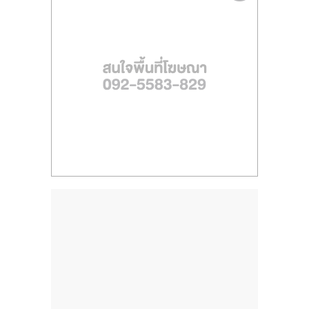
ไทย,
SMEs,
แฟ
รน
ไชส์,
ที่
ปรึกษา
แฟ
รน
ไชส์,
รวม
แฟ
รน
ไชส์
ขาย
แฟ
รน
ไชส์
แฟ