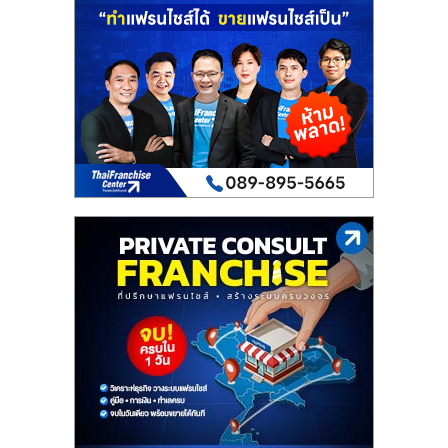
เปิด
ร้าน
ปรึกษา
ฟรี,
บริการ
พัฒนา
ระบบ
แฟ