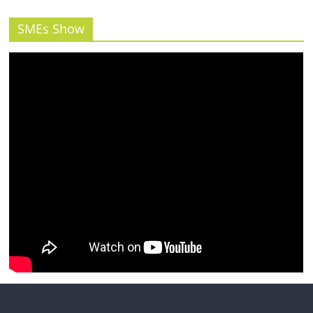
รน
ไชส์"
SMEs Show