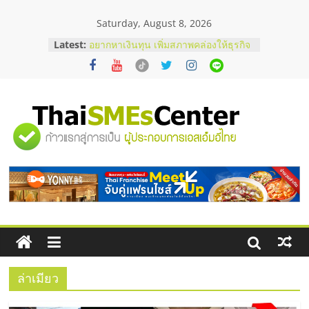
Skip
Saturday, August 8, 2026
to
content
Latest:
อยากหาเงินทุน เพิ่มสภาพคล่องให้ธุรกิจ
เริ่มยังไงให้ผ่านฉลุย
สัมมนาออนไลน์ โอกาสบริหารสถานี
บริการน้ำมัน Shell
สัมมนาลงทุน แฟรนไชส์ยอนนี่
ThaiFranchise Meet Up จับคู่แฟรน
"ศูนย์
ไชส์ ครั้งที่ 8
ร้านเครื่องเสียงคุณภาพสูง พร้อม
โซลูชันระบบภาพและเสียง
รวม
บริษัท Cybersecurity ในไทยที่ไหนดี?
วิธีเลือกผู้ให้บริการให้คุ้มค่าและตอบ
โจทย์ธุรกิจ
ข้อมูล
ธุรกิจ
SME
ล่าเมียว