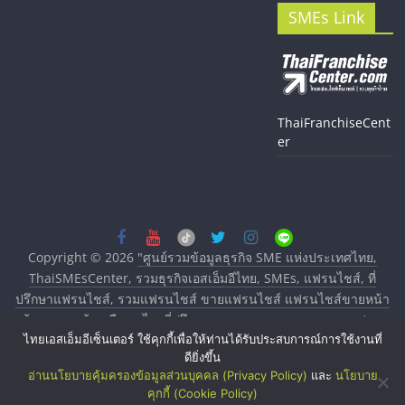
SMEs Link
ThaiFranchiseCent
er
Copyright © 2026
"ศูนย์รวมข้อมูลธุรกิจ SME แห่งประเทศไทย,
ThaiSMEsCenter, รวมธุรกิจเอสเอ็มอีไทย, SMEs, แฟรนไชส์, ที่
ปรึกษาแฟรนไชส์, รวมแฟรนไชส์ ขายแฟรนไชส์ แฟรนไชส์ขายหน้า
บ้าน ลงทุนน้อย คืนทุนไว, ที่ปรึกษาการลงทุนและขยายสาขาแฟรน
ไทยเอสเอ็มอีเซ็นเตอร์ ใช้คุกกี้เพื่อให้ท่านได้รับประสบการณ์การใช้งานที่
ไชส์, ศูนย์รวมแฟรนไชส์ พร้อมทำเลสำหรับเปิดร้าน ปรึกษาฟรี,
ดียิ่งขึ้น
บริการพัฒนาระบบแฟรนไชส์"
. All rights reserved.
อ่านนโยบายคุ้มครองข้อมูลส่วนบุคคล (Privacy Policy)
และ
นโยบาย
คุกกี้ (Cookie Policy)