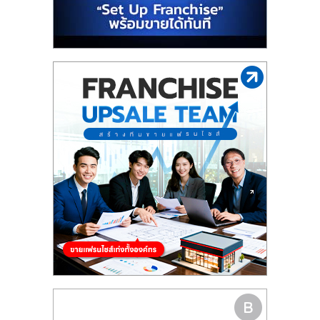
รน
ไชส์"
"ศูนย์
รวม
ข้อมูล
ธุรกิจ
SME
แห่ง
ประเทศไทย,
ThaiSMEsCenter,
รวม
ธุรกิจ
เอ
ส
เอ็
มอี