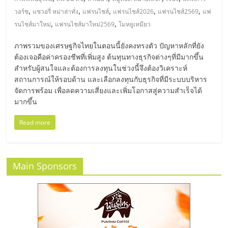
มอี
,
,
,
,
,
วอร์ช
แซวอรี่ หม่าล่าทั่ง
แฟรนไชส์
แฟรนไชส์2026
แฟรนไชส์2569
แฟ
,
,
รนไชส์มาใหม่
แฟรนไชส์มาใหม่2569
โมหยูเหมียว
ไทย,
ภาพรวมของเศรษฐกิจไทยในตอนนี้ยังคงทรงตัว ปัญหาหลักที่ยัง
SMEs,
ต้องเจอคือค่าครองชีพที่เพิ่มสูง ต้นทุนทางธุรกิจต่างๆที่มีมากขึ้น
สำหรับผู้สนใจและต้องการลงทุนในช่วงนี้จึงต้องวิเคราะห์
สถานการณ์ให้รอบด้าน และเลือกลงทุนกับธุรกิจที่มีระบบบริหาร
แฟ
จัดการพร้อม เพื่อลดความเสี่ยงและเพิ่มโอกาสสู่ความสำเร็จได้
มากขึ้น
รน
Read more
ไชส์,
Main Sponsors
ที่
ปรึกษา