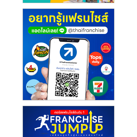
ศูนย์
รวม
แฟ
รน
ไชส์
พร้อม
ทำเล
สำหรับ