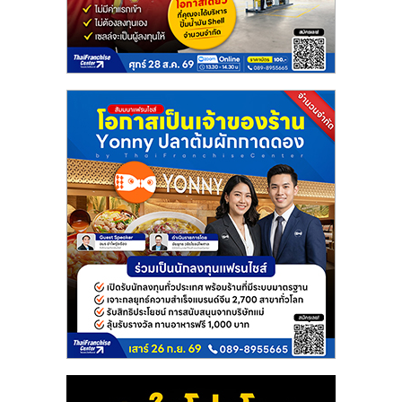
แฟ
รน
ไชส์
แฟ
รน
ไชส์
ขาย
หน้า
บ้าน