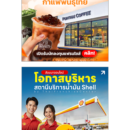
แฟ
รน
ไชส์,
รวม
แฟ
รน
ไชส์
ขาย