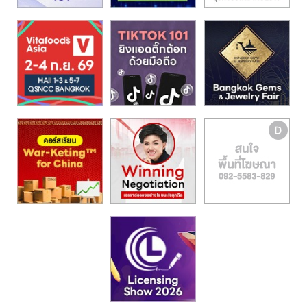
รน
ไชส์,
ศูนย์
รวม
แฟ
รน
ไชส์
พร้อม
ทำเล
สำหรับ
เปิด
ร้าน
ปรึกษา
ฟรี,
บริการ
พัฒนา
ระบบ
แฟ