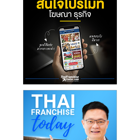
ลงทุน
น้อย
คืน
ทุน
ไว,
ที่
ปรึกษา
การ